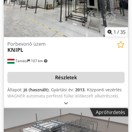
1
/
35
Porbevonó üzem
KNIPL
Tamási
107 km
Részletek
Állapot:
jó (használt)
, Gyártási év:
2013
, Központi vezérlés
WAGNER automata porfestő fülke (előkezelt alkatrészek),
beleértve a WAGNER SuperCenter porkezelő egységet
(2013) Kézi porfestő rendszer (kis sorozat, vegyes színek)
Apróhirdetés
pisztolyokkal Ciklon szeparátor Tömbös, gázfűtésű
vízszárító kemence. szárító és égető kemence (kazánnal
együtt) A porszórt munkadarabok földgáztüzelésű