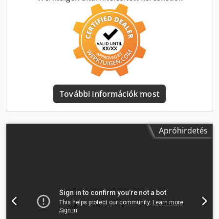
Ventilátor 74 dBa Szűrő területe 22,5m2 Szűrőtisztító
rendszer Pneumatikus - Jet Venturi Ventilátor típus
Alumínium sugár rotor 2db. Garancia: 12 hónap * Opció
NÉMET NYELVŰ KAPCSOLATTARTÓK NÉMETORSZÁGBAN
JUST ASK Ár nettó Szállítási idő kb. 8-12 hét a
megrendeléstől számítva. A szállítási költségeket egyedileg
számítjuk ki. Szintén növények az Ön kívánsága szerint
egyszerűen kérje Dkjdpfx Akobuyr Tsuer További
információ a Pintura en pols, pintura electrostàtica,
További információk most
Powder Coating, Jauhemaalaus, muovijauhetta , Peinture
en poudre, thermoplastique, Verniciatura a polvere,
Poederlakken, Порошковая окраска, Порошкове
фарбування gemapulverbeschichtungskabine porfestő
Apróhirdetés
üzem porfestő üzem porszórás porfestő fülke felületi
technológia puskaporos pisztoly lőporos fegyverek sütő
porkemence Ipari kemence Ipari sütő Légkeringetéses
pörkölő sütő Porkemence Romer Germany GmbH