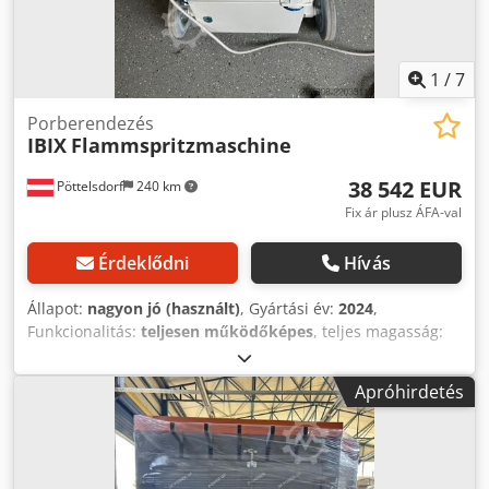
1
/
7
Porberendezés
IBIX
Flammspritzmaschine
38 542 EUR
Pöttelsdorf
240 km
Fix ár plusz ÁFA-val
Érdeklődni
Hívás
Állapot:
nagyon jó (használt)
, Gyártási év:
2024
,
Funkcionalitás:
teljesen működőképes
, teljes magasság:
2 700 mm
, teljes szélesség:
2 490 mm
, A Hercules egy
forradalmi, hordozható rendszer fémalapzatok,
Apróhirdetés
csepegtetőtálcák, tartályok, acélszerkezetek, betonpadlók
és egyéb felületek lángszórásos bevonatolásához. A
leghatékonyabb technológia korrózióvédelemhez, mivel a
hőre lágyuló, környezetbarát bevonatot közvetlenül a