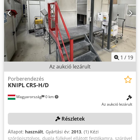
1
/
19
Az aukció lezárult
Porberendezés
KNIPL
CRS-H/D
Magyarország
0 km
Az aukció lezárult
Részletek
Állapot:
használt
, Gyártási év:
2013
, (1) Kézi
szórópisztolyos, dupla fülkével ellátott festőkamra, szűrővel