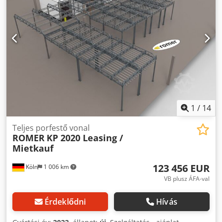
porszinterező kemencében kerülnek kiégetésre Szárítás
utáni hűtés vízzel Dkjdpeyhbdfjfx Akusr Porszórás utáni
hűtés Anyagmozgató rendszer Automatikus
szennyvízkezelő kapacitás: max. ~1 m³/h
1
/
14
Teljes porfestő vonal
ROMER
KP 2020 Leasing /
Mietkauf
123 456 EUR
Köln
1 006 km
VB plusz ÁFA-val
Érdeklődni
Hívás