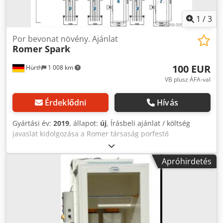
фарбування gemapulverbeschichtungskabine porbevonó
üzem porbevonó üzem porfestő kabin porfestéshez
1
/
3
Felületi technika Porfegyver porfegyverek tüzelőkemence
porkemence ipari kemence ipari kemence ipari kemence
Por bevonat növény. Ajánlat
Romer Spark
konvekciós sütőkemence porkemence Dkedpfx Asb Al
Akekusr
100 EUR
Hürth
1 008 km
VB plusz ÁFA-val
Érdeklődni
Hívás
Gyártási év:
2019
, állapot:
új
, Írásbeli ajánlat / költség
javaslat kidolgozása a Romer társaság porfestő
rendszeréhez. Dsdpfxsc Sd D Se Akuokr
Apróhirdetés