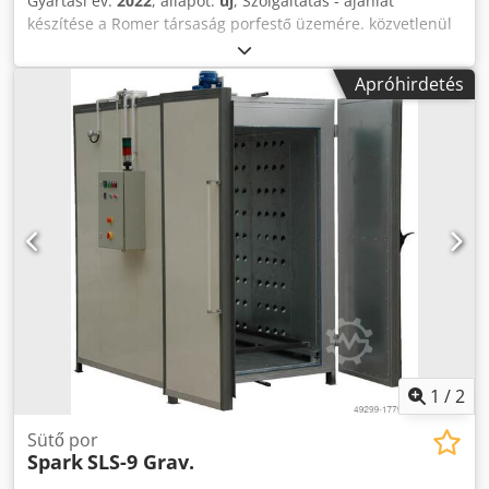
Gyártási év:
2022
, állapot:
új
, Szolgáltatás - ajánlat
készítése a Romer társaság porfestő üzemére. közvetlenül
a gyártótól, Romer németország Porbevonó berendezések
és ipari kemencék gyártója, üzemi tervezés Szállítási idő
Apróhirdetés
kb. 10-16 hét A szállítási költségeket külön kell kiszámítani.
Dkedpfsfnk H Sex Akuer
1
/
2
Sütő por
Spark
SLS-9 Grav.