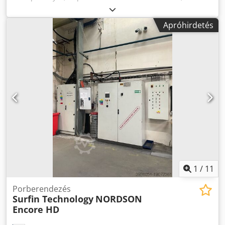
ellátott porleválasztó rendszerrel, beleértve 2 db EPG-
Sprint X szórópisztolyt. Dkodpfx Akszncn Dsuor
Apróhirdetés
1
/
11
Porberendezés
Surfin Technology
NORDSON
Encore HD