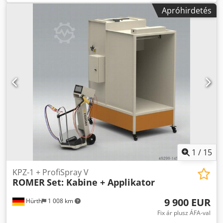
rendszer nélkül) KPZ-2 porfülke Szállítási idő: kb. 12-16 hét
Apróhirdetés
a megrendelést követően A szállítási költségeket egyedileg
számoljuk. (öngyűjtés is) Annak érdekében, hogy részletes
árajánlatot kínálhasson az Ön alkalmazásához szabott
rendszerhez, további részletekre lenne szükség az
alkalmazással és a köteggel kapcsolatban. Ezután azonnal
elkészítjük az Ön igényeinek megfelelő méretű üzem
ajánlatát. Fizetési feltételek: 30% előleg és 70% egyenleg a
szállításra való készség bejelentésekor. Dkedpoctx Irsfx
Akusr
1
/
15
KPZ-1 + ProfiSpray V
ROMER
Set: Kabine + Applikator
9 900 EUR
Hürth
1 008 km
Fix ár plusz ÁFA-val