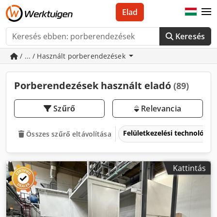
Elad
Keresés
/ ... / Használt porberendezések
Porberendezések használt eladó
(89)
Szűrő
Relevancia
Felületkezelési technológia
Összes szűrő eltávolítása
Kattintás