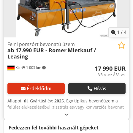
tonna. Természetesen régebbi festőpor is található
közöttük. A festőpor ára 2500 euró, nettó, az átvétel helyén.
Dksdpfx Akszmup Djujr
1
/
4
Felni porszórt bevonatú üzem
ab 17.990 EUR - Romer
Mietkauf /
Leasing
17 990 EUR
Köln
1 005 km
VB plusz ÁFA-val
Érdeklődni
Hívás
Állapot:
új
, Gyártási év:
2025
, Egy tipikus bevonóüzem a
felület előkezeléséből (tisztítás és/vagy konverziós bevonat
felvitele) áll, Közbenső szárítás, elektrosztatikus bevonási
zóna ( fülke / porkezelő rendszer ) és szárító ( tojássütő ). A
munkadarabok szállítása szállítószalagon keresztül
Fedezzen fel további használt gépeket
történik. Vállalatunk, a ROMER® komplett porfestő sorokat