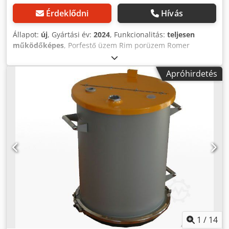
Érdeklődni
Hívás
Állapot:
új
, Gyártási év:
2024
, Funkcionalitás:
teljesen
működőképes
, Porfestő üzem Rim porüzem Romer
Németország Dedpfxjq Ixctj Akujkr
Apróhirdetés
1
/
14