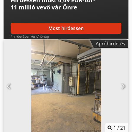
Hirdessen most 4,49 EUR-tól
*
11 millió vevő
vár Önre
Most hirdessen
*hirdetésenként/hónap
Apróhirdetés
1
/
21