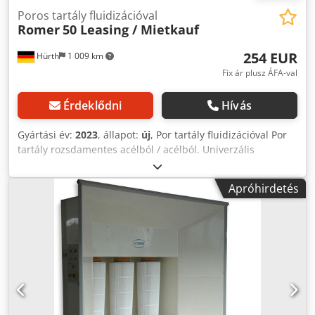
Poros tartály fluidizációval
Romer
50 Leasing / Mietkauf
254 EUR
Hürth
1 009 km
Fix ár plusz ÁFA-val
Érdeklődni
Hívás
Gyártási év:
2023
, állapot:
új
, Por tartály fluidizációval Por
tartály rozsdamentes acélból / acélból. Univerzális
csatlakozás az FI20 szivattyúhoz. Csatlakozás a
portömlőhöz 8mm - gyorscsatlakozás. Dodpfecr U Rrox
Apróhirdetés
Akujkr