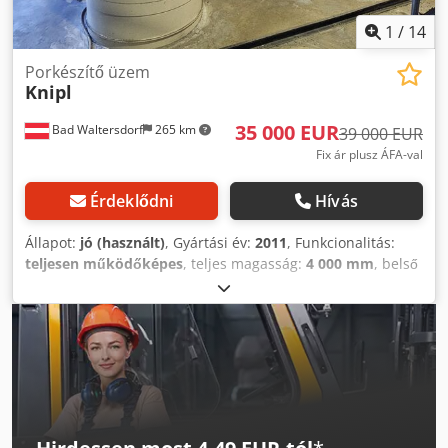
típusú szivattyú (18 db). Dksdpfx Akswhbnleusr
1
/
14
Porkészítő üzem
Knipl
35 000 EUR
Bad Waltersdorf
265 km
39 000 EUR
Fix ár plusz ÁFA-val
Érdeklődni
Hívás
Állapot:
jó (használt)
, Gyártási év:
2011
, Funkcionalitás:
teljesen működőképes
, teljes magasság:
4 000 mm
, belső
hosszúság:
6 500 mm
, belső szélesség:
1 500 mm
, belső
magasság:
2 200 mm
, munkadarab magasság (max.):
2 200
mm
, munkadarab hossza (max.):
6 500 mm
, Felszereltség:
fülke
, Porfestékoló berendezés, melynek a munkadarab
méretei a következők: hosszúság 6500 mm, szélesség 1500
mm, magasság 2200 mm. Dkodpfx Akevdlfzsujr