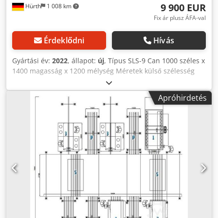
9 900 EUR
Hürth
1 008 km
Fix ár plusz ÁFA-val
Érdeklődni
Hívás
Gyártási év:
2022
, állapot:
új
, Típus SLS-9 Can 1000 széles x
1400 magasság x 1200 mélység Méretek külső szélesség
1200 x 1660 magasság x 1400 mély Elektromos tápegység
Névleges teljesítmény 9 KW Feszültség 380 V frekvencia 50-
Apróhirdetés
60 Hz Ajtó típusa egyoldalú, vak Homogénség <± 4,0 ° C,
180 ° C hőmérsékleti stabilitás <± 5 ° C Hőmérséklet max.
230 ° C Szállítás: Gravitációs melegítők nélkül levehető
fűtőmodulok kapacitása 3456 L Garancia 12 hónap
Szállítási idő: kb. A megrendelés után 12-16 hét múlva a
szállítási költségeket egyenként számoljuk ki.
NÉMETORSZÁGI HANGSZÓRÓ KAPCSOLATOK
NÉMETORSZÁGBAN csak kérjen felszerelést is kérjen.
További információ Romer Germany Electrostàtica pintura,
pintura en pole, porbevonattal, Jauhemaalaus,
muovijauhetta, Peinture en poudre, hőre lágyuló műanyag,
Verniciatura a polvere, Poederlakken, Порошковая окрск