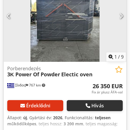
helyszínen lehet alkalmazni. Djdpjzarzlefx Akujkr
1
/
9
Porberendezés
3Κ Power Of Powder
Electic oven
26 350 EUR
Σίνδος
767 km
Fix ár plusz ÁFA-val
Érdeklődni
Hívás
Állapot:
új
, Gyártási év:
2026
, Funkcionalitás:
teljesen
működőképes
, teljes hossz:
3 200 mm
, teljes magasság:
2 400 mm
, teljes szélesség:
1 700 mm
, össztömeg:
1 500