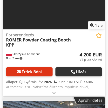
1
/
5
Porberendezés
ROMER
Powder Coating Booth
KPP
4 200 EUR
Skarżysko-Kamienna
452 km
VB plusz ÁFA-val
Érdeklődni
Hívás
Állapot:
új
, Gyártási év:
2026
, 🏭 KPP PORFESTŐ KABIN
Automatikus szűrőtisztítás állítható impulzusidővel,
manuális üzemmóddal is. 🧼⏱️🖲️ 100% poliészter szűrők -
mosható, vízálló, hosszú élettartamú. 🧵💧♻️ ROMER JET™
Apróhirdetés
szűrőtisztítás - szabadalmaztatott, nagy sebességű
levegőimpulzus az erőteljes tisztításért. 💥💨🏅 Alacsony