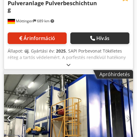
Pulveranlage
Pulverbeschichtun
g
Möttingen
689 km
Árinformáció
Hívás
Állapot:
új
, Gyártási év:
2025
, SAPI Porbevonat Tökéletes
réteg a tartós védelemért. A porfestés rendkívül hatékony
és széles körben alkalmazott módszer különféle típusú
felületek védő és dekoratív bevonatának felvitelére. Ez egy
Apróhirdetés
száraz befejező eljárás, amelynek során gyantából,
pigmentekből és adalékanyagokból álló finom port visznek
fel az aljzatra. A por elektrosztatikusan feltöltött, így
egyenletesen tapad a felülethez és egységes bevonatot
képez. Az optimális tapadás és tartósság elérése
érdekében a felületet először alaposan meg kell tisztítani
és előkészíteni. Az olajokat, szennyeződéseket és egyéb
szennyeződéseket eltávolítják a tiszta felület biztosítása
érdekében. Ez kulcsfontosságú ahhoz, hogy a por
hatékonyan tapadjon az aljzathoz, hogy erős és tartós