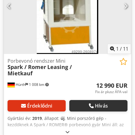
1
/
11
Porbevonó rendszer Mini
Spark / Romer
Leasing /
Mietkauf
12 990 EUR
Hürth
1 008 km
Fix ár plusz ÁFA-val
Érdeklődni
Hívás
Gyártási év:
2019
, állapot:
új
, Mini porszóró gép -
kezdőknek A Spark / ROMER® porbevonó gyár Mini áll: az
SLS-9 porszívó kicsi (belül: 1200x1400x1200mm - szállítási