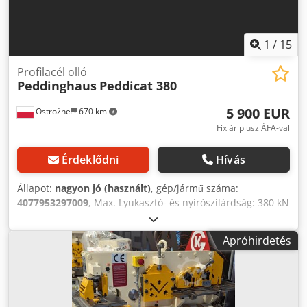
1
/
15
Profilacél olló
Peddinghaus
Peddicat 380
5 900 EUR
Ostrożne
670 km
Fix ár plusz ÁFA-val
Érdeklődni
Hívás
Állapot:
nagyon jó (használt)
, gép/jármű száma:
4077953297009
, Max. Lyukasztó- és nyírószilárdság: 380 kN
Pl. 30 mm-es lyukak lyukasztása 10 mm-es acélban A lapos
acélvágó ollóval 300 mm-es és 12 mm-es acélt vág le
Apróhirdetés
Dsdpfx Anoqlaifexokr