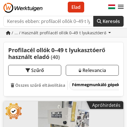
Elad
Keresés
/ ... / Használt profilacél ollók 0–49 t lyukasztóerő
Profilacél ollók 0–49 t lyukasztóerő
használt eladó
(40)
Szűrő
Relevancia
Fémmegmunkáló gépek és 
Összes szűrő eltávolítása
Apróhirdetés