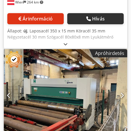
Wien
264 km
Árinformáció
Hívás
Állapot:
új
, Laposacél 350 x 15 mm Köracél 35 mm
Négyzetacél 30 mm Szögacél 80x80x8 mm Lyukátmérő
lemezvastagságban: Ø 27 mm 13-as, Ø 20 mm 18-as
lemezben Kés hossza: 356 mm Motorteljesítmény: 3,0 kW
Apróhirdetés
Löketek száma/perc: 34 Max. lyukasztóerő: 500 kN
Dodpfoyv Nafox Anxokr Tömeg: 950 kg Méretek (hossz x
szélesség x magasság): 1300x1100x1850 mm Alapszéria
felszereltség: - Kés garnitúra laposacélhoz - Teljes kés
garnitúra szögacél ollóhoz - Komplett normály lyukasztó
berendezés - Gyorsrögzítő berendezés 31 mm-ig terjedő
szerszámokhoz - Lyukasztó, hasító és laposacél olló asztal -
Él hajlító szerszám V 40 és V 70 matricákkal - Elektromos
végállásütköző (1000 mm)