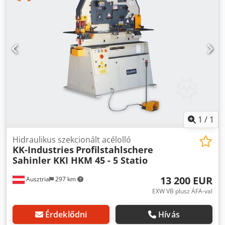
1
/
1
Hidraulikus szekcionált acélolló
KK-Industries
Profilstahlschere
Sahinler KKI HKM 45 - 5 Statio
13 200 EUR
Ausztria
297 km
EXW VB plusz ÁFA-val
Érdeklődni
Hívás