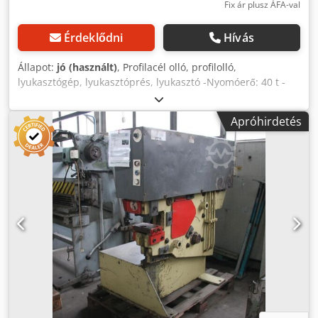
Fix ár plusz ÁFA-val
Érdeklődni
Hívás
Állapot:
jó (használt)
, Profilacél olló, profilolló,
lyukasztógép, lyukasztóprés, lyukasztó -Nyomóerő: 40 t -
Lyukasztás -Ollózás -Vágás Dksdocc Ubuepfx Anxjr -Kivágás
(kikönnyítés) -Mechanikus indítás -Lábszelep: 1 -Különböző
Apróhirdetés
lyukasztók és matricák -Méretek: 800/1250/M1800 mm -
Tömeg: 1112 kg