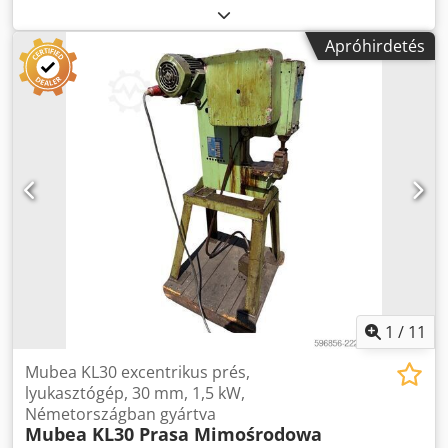
lapacél vágása a lapacél-vágó gépen Csődaraboló a rudas
acél-vágó gépen Lábbal működtethető kapcsoló az
Apróhirdetés
emeléshez Támogató asztal a lyukasztó oldalon Dkodpfx
Anow Im Shjxjr Gyorscserélő rendszer Kiváló állapotban, a
szerszámkészlet az árban szerepel.
1
/
11
Mubea KL30 excentrikus prés,
lyukasztógép, 30 mm, 1,5 kW,
Németországban gyártva
Mubea KL30 Prasa Mimośrodowa