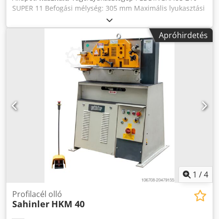
SUPER 11 Befogási mélység: 305 mm Maximális lyukasztási
kapacitás: 40 t Teljesítmény: 3 kW Lyukasztási kapacitás: Ø
20 x 15 mm - Ø 90 x 5 mm (lásd táblázat) Vágási
Apróhirdetés
kapacitások: (lásd táblázat) Dksdpfxszmwnpe Anxer Kör
vágás: Ø 34 mm Négyzet vágás: 30 x 30 mm Szögacél
vágási kapacitás: 100 x 10 mm 1 oldal vágás/lesarkítás - 1
oldal lyukasztás Néhány lyukasztószerszámmal szállítva
Feszültség: 380 V Méretek (H x Sz x M): 1400 x 1000 x 1800
mm Súly: kb. 1,2 t
1
/
4
Profilacél olló
Sahinler
HKM 40