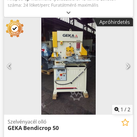
száma: 24 löket/perc Furatátmérő maximális
lemezvastagságban: Ø 27 mm 13 mm vastag lemezben
Sarokacél 90°: 80x80x8 mm Sarokacél 45°: 60x60x6 mm
Apróhirdetés
Laposacél: 300x10 / 200x13 mm Kivágóberendezés
lemezhez: max. 7 mm-ig Motorteljesítmény: 2,2 kW
Dkodpjyv N Ayefx Anxer Méret (H-Sz-M): 1550x820x1540
mm Súly: 760 kg Alapfelszereltség: - teljes késkészlet
laposacélshearinghoz - teljes késkészlet
sarokacélshearinghoz - komplett standard
lyukasztóberendezés - gyorskioldós szerszámbefogó Ø 27
mm-es lyukasztókig - komplett téglalap alakú
kivágóberendezés leszorítóval - kivágóasztal - felrakóasztal
lyukasztóegységhez
1
/
2
Szelvényacél olló
GEKA
Bendicrop 50