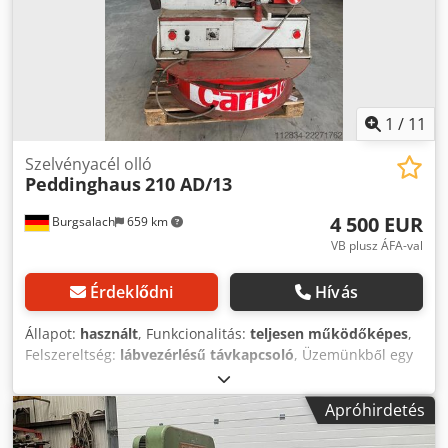
1
/
11
Szelvényacél olló
Peddinghaus
210 AD/13
4 500 EUR
Burgsalach
659 km
VB plusz ÁFA-val
Érdeklődni
Hívás
Állapot:
használt
, Funkcionalitás:
teljesen működőképes
,
Felszereltség:
lábvezérlésű távkapcsoló
, Üzemünkből egy
jó állapotban lévő Peddinghaus 210 AD/13 típusú
profilvágó/fúró-nyíró gépet értékesítünk. Integrált funkciók:
Apróhirdetés
Lyukfúró Rudazat-vágó Profilvágó Laposvas-vágó
Sarkkiegyenesítő A gép ezáltal több megmunkálási lépést