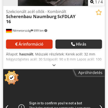
1
/
4
Szekcionált acél ollók - Kombinált
Scherenbau Naumburg
ScFDLAY
16
Németország
699 km
Árinformáció
Hívás
Állapot:
használt
, Műszaki részletek: Kerek acél: 32 mm
Négyszögletes acél: 30 Szögacél: 90 x 8 mm Lapos acél: 100
x 18 mm Penge hossza: 220 mm Dodpfxsu Icghe Anxskr
Nyírási löketszám: max. 30 löket/perc p.min. Működési
Apróhirdetés
feszültség: 220/380-50 V Névleges áram: 15,8/8,55
Csatlakoztatott terhelés: 4,8 kW A gép súlya kb.: kb. 1,1
tonna Méretek LxSxH: 0,8 x 1,2 x 1,3 m Kapacitás - Lemez:
16 mm - T-profil: 45°-ban: 65 x 7mm, derékszögben: 90 x
8mm A hidraulikus profilacél-olló bemutatásra/használatra
kész. *