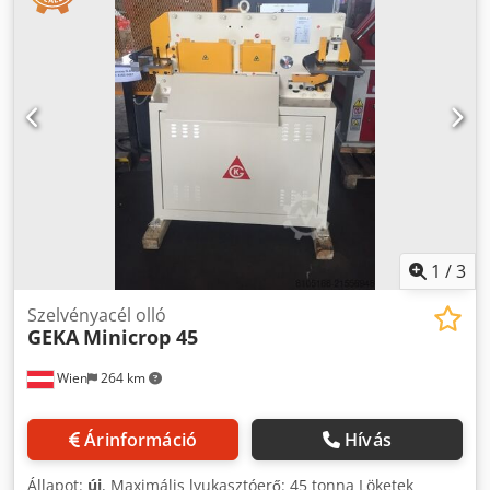
kb. HxSzxM: 2,1 x 1,0 x 1,6 m Alkalmazás: Nyírás - Bevágás -
Lyukasztás Bevágás: Anyagvastagság = 50 x 8 mm-es szög
és 50 x 50 x 8 mm-es téglalap Lyukasztás: max. 20: 15 mm,
torok 250 mm Lábpedál mindkét oldalon már nem
elérhető! Kiegészítők: Dedewp Edaspfx Anxskr különféle
matricák és különféle bélyegzők és kis bélyegzők (lásd a
fotót) *
1
/
3
Szelvényacél olló
GEKA
Minicrop 45
Wien
264 km
Árinformáció
Hívás
Állapot:
új
, Maximális lyukasztóerő: 45 tonna Löketek