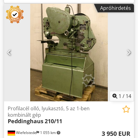
típusú hidraulikus szelvényacél olló. -Hajtás: hidraulikus -
Apróhirdetés
nyomóerő: 35 és -felszerelés: nagyméretű tartóasztal
megállókkal a lyukasztáshoz -lyukasztás Dkedpfx Asfndy
Nenxjr -Shearing -vágás -megjelölés lyukasztók és
szerszámok -div. -méretek: 1460/1700/H1690 mm -Súly:
1080 kg
1
/
14
Profilacél olló, lyukasztó, 5 az 1-ben
kombinált gép
Peddinghaus
210/11
3 950 EUR
Wiefelstede
1 055 km