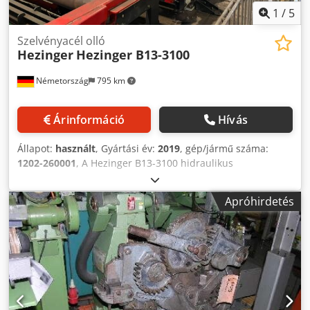
1
/
5
Szelvényacél olló
Hezinger
Hezinger B13-3100
Németország
795 km
Árinformáció
Hívás
Állapot:
használt
, Gyártási év:
2019
, gép/jármű száma:
1202-260001
, A Hezinger B13-3100 hidraulikus
lemezelvágó erőteljes és precíz vágógép, amelyet
professzionális felhasználásra terveztek a lemez- és
Apróhirdetés
acélmegmunkálás területén. Ideális megoldás lemezek
pontos vágásához, akár 13 mm anyagvastagságig és 3100
mm vágási hosszúságig, masszív felépítésével, kiváló
vágási minőségével és megbízható hidraulikájával
emelkedik ki. A robusztus konstrukciónak, a precíz
késvezetésnek és a felhasználóbarát kezelhetőségnek
köszönhetően a Hezinger B13-3100 nagy ismétlési
pontosságot és hatékonyságot biztosít a mindennapi