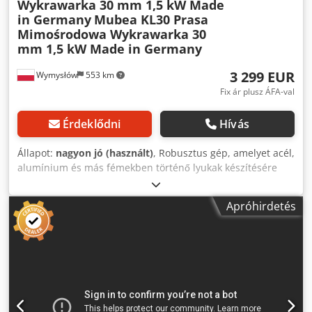
Wykrawarka 30 mm 1,5 kW Made
in Germany
Mubea KL30 Prasa
Mimośrodowa Wykrawarka 30
mm 1,5 kW Made in Germany
3 299 EUR
Wymysłów
553 km
Fix ár plusz ÁFA-val
Érdeklődni
Hívás
Állapot:
nagyon jó (használt)
, Robusztus gép, amelyet acél,
alumínium és más fémekben történő lyukak készítésére
terveztek. A lábbal vezérelhető rendszer kényelmes és
biztonságos használatot tesz lehetővé. A kompakt
Apróhirdetés
felépítésének köszönhetően alkalmas mind a
lakatosműhelyekben, mind a gyártóüzemekben való
használatra. Műszaki adatok: Gyártó: Mubea (Muhr und
Bender) Modell: KL30 Gyártási év: 1975 Gépszám: 38601
Gyártási ország: Németország (Nyugat-Németország)
Tápfeszültség: 3× 220/380 V Frekvencia: 50 Hz Motor
teljesítménye: 1,5 kW Névleges áram: 5,8 / 3,4 A Védettségi