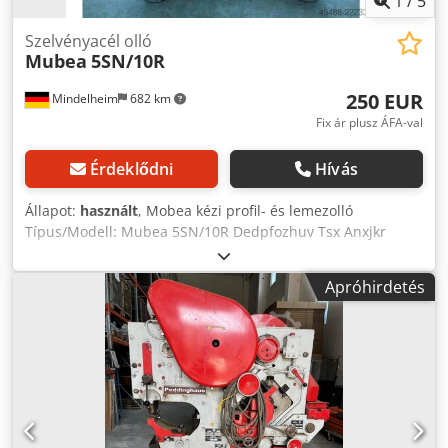
1
/
5
Szelvényacél olló
Mubea
5SN/10R
250 EUR
Mindelheim
682 km
Fix ár plusz ÁFA-val
Érdeklődni
Hívás
Állapot:
használt
, Mobea kézi profil- és lemezolló
Típus/Modell: Mubea 5SN/10R Dedpfozhuv Tsx Anxjkr
Állapot: Használt Műszaki adatok Max. lemezvastagság: 10
mm Lapos anyag: 80 x 13 mm Köranyag: max. 22 mm
Apróhirdetés
átmérőig Négyzet anyag: 22 x 22 mm Súly: kb. 106 kg
(karossal együtt) Gép méretei: kb. 1400 x 350 x 900 mm
(állvánnyal együtt)