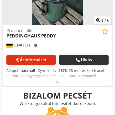
1
/
6
Profilacél olló
PEDDINGHAUS
PEDDY
Bühl
863 km
Árinformáció
Hívás
Állapot:
használt
, Gyártási év:
1976
, 28 mm-es kerek acél
25 mm-es négyszögletes acél 80 x 8 mm-es szögacél
Bevágás St 40 max. 7 mm A függőleges ollók vágóereje 350
kN Lyukasztóerő 190 kN Bádogvágó olló: lapos anyag 100 x
11 mm Bádogolló: kés hossza kb. 175 mm Teljes
BIZALOM PECSÉT
teljesítményigény 1,5 kW Gép súlya kb. 0,5 tonna Gép
méretei H x Sz x M 1,0 x 0,5 x 1,5 m Dkodpfswm Rmnsx
Werktuigen által hitelesített kereskedők
Anxjr