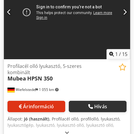
1
/
15
Profilacél olló lyukasztó, 5-szeres
kombinált
Mubea
HPSN 350
Wiefelstede
1 055 km
Árinformáció
Hívás
Állapot:
jó (használt)
, Profilacél olló, profilolló, lyukasztó,
lyukasztógép, lyukasztó, lyukasztó olló, lyukasztó olló,
lyukasztó olló, lyukasztó olló -Gyártó: Mubea, HPSN 350