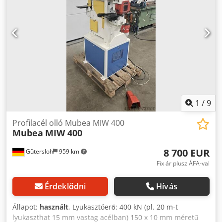
1
/
9
Profilacél olló Mubea MIW 400
Mubea
MIW 400
8 700 EUR
Gütersloh
959 km
Fix ár plusz ÁFA-val
Érdeklődni
Hívás
Állapot:
használt
, Lyukasztóerő: 400 kN (pl. 20 m-t
lyukaszthat 15 mm vastag acélban) 150 x 10 mm méretű