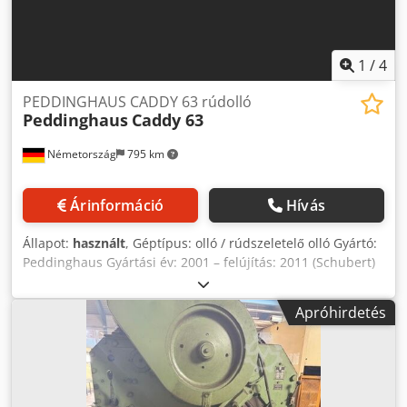
1
/
4
PEDDINGHAUS CADDY 63 rúdolló
Peddinghaus
Caddy 63
Németország
795 km
Árinformáció
Hívás
Állapot:
használt
, Géptípus: olló / rúdszeletelő olló Gyártó:
Peddinghaus Gyártási év: 2001 – felújítás: 2011 (Schubert)
Dksdpfx Aezp Nuyjnxor Vezérlés: Siemens S7-300
programozható logikai vezérlő (PLC), 8"-es MP277
Apróhirdetés
érintőképernyővel Vágóerő: 2000 kN Vágások percenként:
48 Maximális átmérő: 63 mm Automatikus hosszbeállítás
Meghajtott anyagtoló asztal – 7 m hosszú Főhajtás: 30 kW
Teljes tömeg: kb. 9 tonna A géphez tartozik egy nagy
mennyiségű vágószerszám (kések).