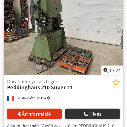
egyesít egy kompakt eszközben, és ideális a rugalmas
alkalmazáshoz acél- és fémépítésben. Állapot: A
Peddinghaus gép tökéletesen működik, és azonnal
használatra kész. Tartozékok: Különböző szerszámok a
készletben Dkedoziz Ewepfx Anxor Lábkapcsoló van Fontos
megjegyzés: A gép nagy súlya miatt a szállítás nagyon
nehézkes, vagy jelentős logisztikai költségekkel jár. Ezért a
személyes átvételt javasoljuk. Megtekintés: A gép nálunk
helyben bármikor megtekinthető és próbaüzemben
tesztelhető – így Ön is meggyőződhet a
működőképességéről. További kérdések és részletek esetén
szívesen rendelkezésére állunk.
1
/
24
Daraboló-/lyukasztógép
Peddinghaus
210 Super 11
Ensisheim
918 km
Árinformáció
Hívás
Állapot:
használt
, Vágó/Lyukasztógép PEDDINGHAUS 210