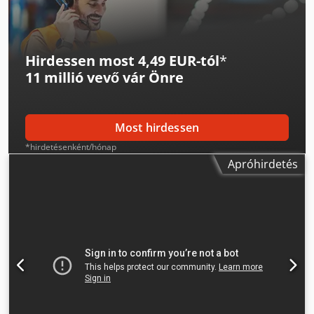
Méretek: 1540/700/M1510 mm - Tömeg: 1410 kg
Hirdessen most 4,49 EUR-tól
*
11 millió vevő
vár Önre
Most hirdessen
*hirdetésenként/hónap
Apróhirdetés