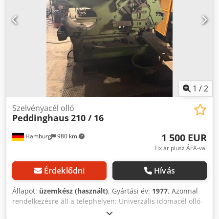
1
/
2
Szelvényacél olló
Peddinghaus
210 / 16
1 500 EUR
Hamburg
980 km
Fix ár plusz ÁFA-val
Érdeklődni
Hívás
Állapot:
üzemkész (használt)
, Gyártási év:
1977
, Azonnal
rendelkezésre áll a telephelyen: Univerzális idomacél olló
lyukasztóval, Peddinghaus Típus: 210 / 16 Gyártás éve: