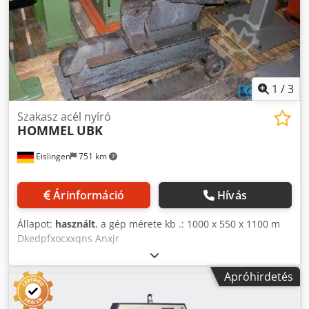
üzemeltetés során. A gépet hosszú élettartamra tervezték,
és gazdaságos megoldást jelent olyan műhelyek és
gyártóüzemek számára, amelyek elsődleges szempontként
kezelik a minőséget, a teljesítményt és a megbízhatóságot.
Dsdpfxsyilako Anxjkr A Hezinger lemezolló stabil
görgőspályával rendelkezik. Felvételi oldal: 3000 x 12000
1
/
3
mm Leadó oldal: 3000 x 12000 mm
Szakasz acél nyíró
HOMMEL
UBK
Eislingen
751 km
Árinformáció
Hívás
Állapot:
használt
, a gép mérete kb .: 1000 x 550 x 1100 m
Dkedpfxocxxqns Anxjr
Apróhirdetés