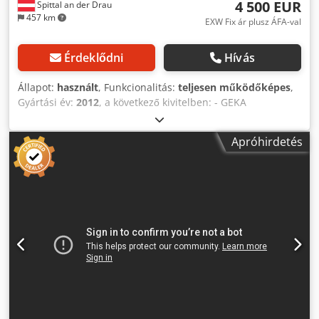
4 500 EUR
Spittal an der Drau
457 km
EXW Fix ár plusz ÁFA-val
Érdeklődni
Hívás
Állapot:
használt
, Funkcionalitás:
teljesen működőképes
,
Gyártási év:
2012
, a következő kivitelben: - GEKA
bélyegbefogó No. 8-31 és 8-40 gyorscserélő rendszerrel -
GEKA matricabefogó No. 8 és No. 5 - Rávezető asztal a
Apróhirdetés
lyukasztóállomáson ütközőkkel - Rávezető asztal a
laposacél állomáson ütközőkkel Dksdpfx Ansxu Ugxexjr -
Átkapcsoló beállítási és üzemi módhoz - 1 lábpedál -
Tartozékokkal együtt (bélyegek és matricák) - Műszaki
dokumentáció - CE kivitel Műszaki adatok: Lyukasztó
berendezés: Lyukasztóerő: 40 t Kinyúlás: 175 mm Löket: 50
mm Ütésszám percenként (20 mm löketnél): 20 db Max.
lemezvastagság Ø: 20 x 15 mm Munkamagasság: 970 mm
Laposacél olló: vágási teljesítmény: 300 x 6 / 200 x 13 mm
Sarokacél 45° (1 szár): 50 x 50 x 6 mm Sarokacél 90°: 80 x
80 x 8 mm Kés hossza: 356 mm Munkamagasság: 980 mm
Rudacél- és sarokacélló: Sarokacél 90°: 80 x 80 x 8 mm