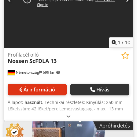
1
/
10
Profilacél olló
Nossen
ScFDLA 13
Németország
699 km
Árinformáció
Hívás
Állapot:
használt
, Technikai részletek: Kinyúlás: 250 mm
Löketszám: 42 löket/perc Lemezvastagság - max.: 13 mm
Köracél: 36 mm Négyzet alakú acél: 30 mm Szögacél: 100 x
10 mm 90°-os szögben Laposacél: 100 x 18 mm U-H
Apróhirdetés
profilok: NP 10 Pengehossz: 230 mm Teljes
teljesítményigény: 2,5 kW Gép súlya kb.: 1,7 t Gép méretei