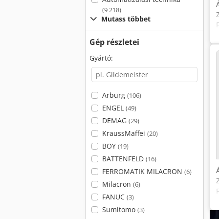
(9 218)
Mutass többet
Gép részletei
Gyártó:
Arburg
(106)
ENGEL
(49)
DEMAG
(29)
KraussMaffei
(20)
BOY
(19)
BATTENFELD
(16)
FERROMATIK MILACRON
(6)
Milacron
(6)
FANUC
(3)
Sumitomo
(3)