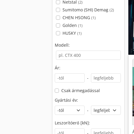
Netstal
(2)
Sumitomo (SHI) Demag
(2)
CHEN HSONG
(1)
Golden
(1)
HUSKY
(1)
Modell:
Ár:
-
Csak ármegadással
Gyártási év:
-
Leszorítóerő [kN]:
-