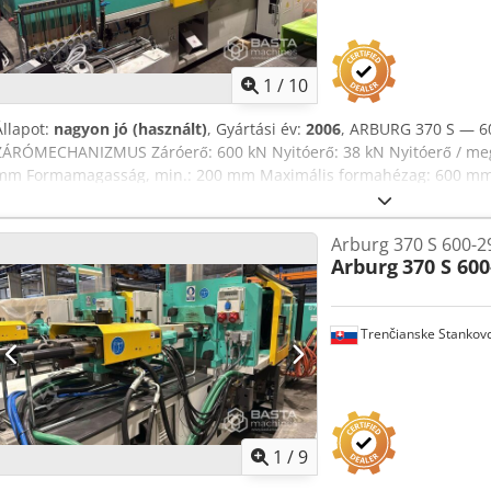
1
/
10
Állapot:
nagyon jó (használt)
, Gyártási év:
2006
, ARBURG 370 S — 6
ZÁRÓMECHANIZMUS Záróerő: 600 kN Nyitóerő: 38 kN Nyitóerő / megnö
mm Formamagasság, min.: 200 mm Maximális formahézag: 600 mm A 
370 mm Lemezméret: 510 × 510 mm A mozgó formaféldarab súlya: 36
löket: 125 mm ⚙️ HIDRAULIKA Meghajtási teljesítmény: 15 kW Teljes 
Arburg 370 S 600-2
💉 FRÖCCSÖNTŐ EGYSÉG — átmérő 35 mm Maximális csigalöket: 150
Arburg
370 S 600
Maximális fröccsöntési térfogat: 132 cm³ Maximális löket súlya: 20,
kg/h PS Maximális fröccsöntési nyomás: 2000 bar Maximális fröccsö
áramlás akkumulátorral: 430 cm³/s Maximális ellennyomás: 350 / 20
Trenčianske Stankov
54 m/min Maximális csiga nyomaték: 380 Nm Fúvókanyomó erő: 60 
Fűtőzónák / teljesítmény: 4 zóna / 5,8 kW Chsdpezrwz Tjfx Akqea Fúvó
📦 MÉRETEK ÉS SÚLY Olajkapacitás: 135 l Nettó súly: 3.300 kg Áramc
1
/
9