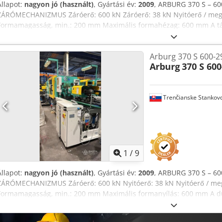
Állapot:
nagyon jó (használt)
, Gyártási év:
2009
, ARBURG 370 S – 60
ZÁRÓMECHANIZMUS Záróerő: 600 kN Záróerő: 38 kN Nyitóerő / megn
Formamagasság, min.: 200 mm Maximális formahézag: 600 mm A tám
370 mm Lemezméret: 510 × 510 mm A mozgó formaféligység súlya: 3
Tzjx Akqsa Kilökőút: 125 mm ⚙️ HIDRAULIKA Meghajtóteljesítmény: 1
Arburg 370 S 600-2
teljesítmény: 23,9 kW 💉 FRÖCCSÖNTŐ EGYSÉG – átmérő: 35 mm Max
Arburg
370 S 600
hossza L/D: 20 Maximális fröccsöntési térfogat: 132 cm³ Maximális f
anyagátfolyás: 10,5 kg/óra PS Maximális fröccsöntési nyomás: 2000 
140 cm³/s Fröccsöntési áramlás akkumulátorral: 430 cm³/s Maximáli
Trenčianske Stankov
Maximális csigafordulatszám: 54 m/perc Maximális csiganyomaték: 
Fúvóka behúzási útja: 240 mm Fűtési zónák / teljesítmény: 4 zóna / 
űrtartalma: 50 l 📦 MÉRETEK ÉS SÚLY Olajkapacitás: 135 l Nettó súly
1
/
9
Állapot:
nagyon jó (használt)
, Gyártási év:
2009
, ARBURG 370 S – 60
ZÁRÓMECHANIZMUS Záróerő: 600 kN Nyitóerő: 38 kN Nyitóerő / megn
Formamagasság, min.: 200 mm Maximális formanyílás: 600 mm A dug
370 mm Lemezméret: 510 × 510 mm A mozgó formaféldarab súlya: 
Kilökőerő: 125 kN Kilökőút: 125 mm ⚙️ HIDRAULIKA Meghajtóteljesít