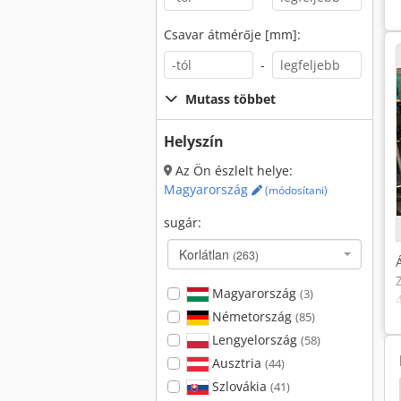
Csavar átmérője [mm]:
-
Mutass többet
Helyszín
Az Ön észlelt helye:
Magyarország
(módosítani)
sugár:
Korlátlan
(263)
Magyarország
(3)
Németország
(85)
Lengyelország
(58)
Ausztria
(44)
Szlovákia
(41)
 55 A Pro
Engel E-Victory 90
Schunk Gbk 500