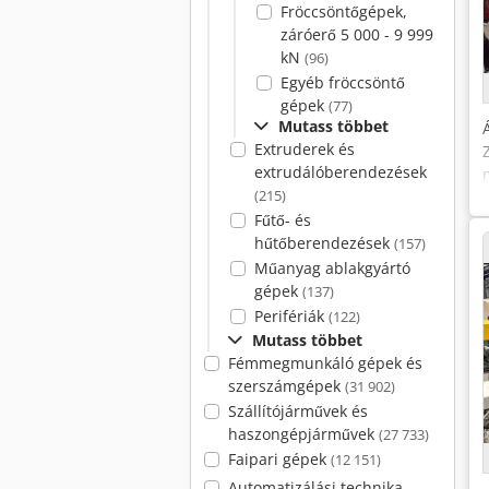
Fröccsöntőgépek,
záróerő 5 000 - 9 999
kN
(96)
Egyéb fröccsöntő
gépek
(77)
Mutass többet
Extruderek és
extrudálóberendezések
(215)
Fűtő- és
hűtőberendezések
(157)
Műanyag ablakgyártó
gépek
(137)
Perifériák
(122)
Mutass többet
Fémmegmunkáló gépek és
szerszámgépek
(31 902)
Szállítójárművek és
haszongépjárművek
(27 733)
Faipari gépek
(12 151)
Automatizálási technika