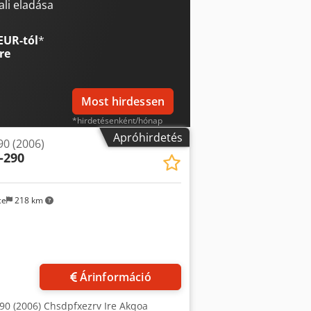
imális csigaút: 150 mm Hatékony
li eladása
lis adagolt anyagmennyiség: 20,5 g PS
ás: 2000 bar Maximális fröccsöntési
EUR-tól
*
 Maximális ellennyomás: 350 / 200 bar
re
 Fúvókanyomóerő: 60 kN Fúvóka
úvókafűtés: 0,6 kW Tartálytérfogat: 50 l
atlakozás: 80 A
Most hirdessen
*hirdetésenként/hónap
Apróhirdetés
90 (2006)
-290
ce
218 km
Árinformáció
290 (2006) Chsdpfxezrv Ire Akqoa