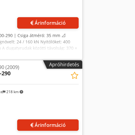
Árinformáció
00-290 | Csiga átmérő: 35 mm 📐
velt: 24 / 160 kN Nyitólöket: 400
dugatyrudak közötti távolság: 370 ×
0 kg Kikészítőerő: 125 kN Kikészítő
csatlakoztatott teljesítmény: 23,9 kW
Apróhirdetés
90 (2009)
 mm Hatékony csiga hossz L/D: 20
-290
5 g PS Maximális anyagátfolyás: 10,5
ntési áramlás: 140 cm³/s Fröccsöntési
0 bar Maximális csiga fordulatszám:
ce
218 km
kN Fúvóka behúzó löket: 240 mm
kafűtés: 0,6 kW Tartály térfogata: 50 l
satlakozás: 80 A
Árinformáció