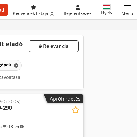
ad
Nyelv
Kedvencek listája
(0)
Bejelentkezés
Menü
lt eladó
Relevancia
gépek
távolítása
Apróhirdetés
90 (2006)
0-290
ce
218 km