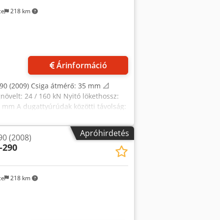
nnyomás: 350 / 200 bar Chodpszrv Dtjfx
ce
218 km
omaték: 380 Nm Fúvóka nyomóereje: 60
 / 5,8 kW Fúvóka fűtése: 0,6 kW Tartály
300 kg Áramcsatlakozás: 80 A
Árinformáció
290 (2009) Csiga átmérő: 35 mm 📐
velt: 24 / 160 kN Nyitó lökethossz:
mm A dugattyúrúdak közötti távolság:
zgó formafél súlya: 360 kg Kilökőerő:
e: 15 kW Teljes csatlakoztatási
Apróhirdetés
90 (2008)
imális csigalökethossz: 150 mm
-290
 Maximális fröccsöntési súly: 20,5 g PS
00 bar Maximális fröccselési áramlás:
 ellennyomás: 350 / 200 bar Maximális
ce
218 km
380 Nm Fúvókanyomás erő: 60 kN
óna / 5,8 kW Fúvókafűtés: 0,6 kW
tó súly: 3.300 kg Áramcsatlakozás: 80 A