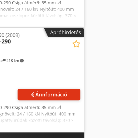
0-290 Csiga átmérő: 35 mm 📐
övelt: 24 / 160 kN Nyitóút: 400 mm
aszoszlopok közötti távolság: 370 ×
60 kg Kilökőerő: 125 kN Chsdpfszrv
5 kW Teljes csatlakoztatási
Apróhirdetés
90 (2009)
imális csigaút: 150 mm Hatásos csiga
-290
röccsöntési súly: 20,5 g PS Maximális
bar Maximális fröccsöntési áramlás:
s ellennyomás: 350 / 200 bar
ce
218 km
380 Nm Fúvóka rászorító ereje: 60 kN
5,8 kW Fúvóka fűtése: 0,6 kW Tartály
: 3300 kg Áramcsatlakozás: 80 A
Árinformáció
0-290 Csiga átmérő: 35 mm 📐
övelt: 24 / 160 kN Nyitóút: 400 mm
attyúrúdak közötti távolság: 370 ×
360 kg Cjdpszrv N Nefx Akqsha
mény: 15 kW Teljes csatlakozási