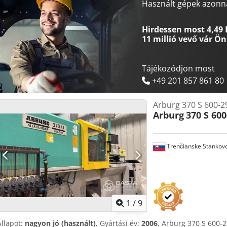
teljesítmény: 23,9 kW 💉 FRÖCCSÖNTŐ EGYSÉG – átmérő 35 mm Max
Használt gépek azonna
csigahossz L/D: 20 Maximális fröccsöntési térfogat: 132 cm³ Maximá
Maximális anyagáramlás: 10,5 kg/h PS Maximális fröccsöntési nyom
Hirdessen most 4,49 
áramlás: 140 cm³/s Fröccsöntési áramlás akkumulátorral: 430 cm³/s
11 millió vevő
vár Ön
Maximális csigarekesztség: 54 m/min Maximális csigatork: 380 Nm
behúzási útja: 240 mm Fűtési zónák / teljesítmény: 4 zóna / 5,8 kW F
📦 MÉRETEK ÉS SÚLY Olajkapacitás: 135 l Nettó súly: 3300 kg Áramcs
Tájékozódjon most
+49 201 857 861 80
Arburg 370 S 600-2
Arburg
370 S 600
Trenčianske Stankov
1
/
9
Állapot:
nagyon jó (használt)
, Gyártási év:
2006
, Arburg 370 S 600-