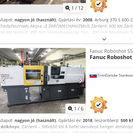
1
/
12
Állapot:
nagyon jó (használt)
, Gyártási év:
2008
, Arburg 370 S 600-
Chedpfxszrvwtj Akqsa 📐 ZÁRÓMECHANIZMUS Záróerő: 600 kN Záróerő
160 kN Nyitóút: 400 mm Formamagasság min.: 200 mm Maximális f
közötti távolság: 370 × 370 mm Lemezméret: 510 × 510 mm A mozgó f
kN Kilökőút: 125 mm ⚙️ HIDRAULIKA Meghajtási teljesítmény: 15 kW T
Fanuc Roboshot S50
23,9 kW 💉 FRÖCCSÖNTŐ EGYSÉG — átmérő 35 mm Maximális csigaút
Fanuc
Roboshot
20 Maximális fröccsöntési térfogat: 132 cm³ Maximális töltet: 20,5 g
óra PS Maximális fröccsöntési nyomás: 2000 bar Maximális fröccsön
áram akkumulátorral: 430 cm³/s Maximális ellennyomás: 350 / 200 b
Trenčianske Stankov
m/perc Maximális csiga nyomaték: 380 Nm Fúvóka nyomóereje: 60 k
zónák / teljesítmény: 4 zóna / 5,8 kW Fúvókafűtés: 0,6 kW Tartály t
Olajkapacitás: 135 l Nettó súly: 3.300 kg
1
/
6
Állapot:
nagyon jó (használt)
, Gyártási év:
2018
, leszorítóerő:
500 k
kézikönyv
, Záróerő – 500/650 kN A befecskendező henger átmérője
cm³ A középpontosító kör átmérője – 125 mm Minimális formamag