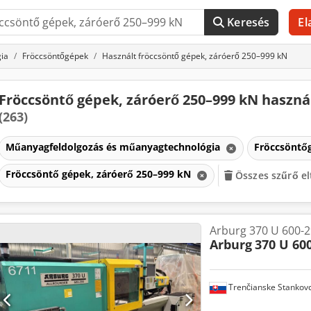
Keresés
El
ia
Fröccsöntőgépek
Használt fröccsöntő gépek, záróerő 250–999 kN
Fröccsöntő gépek, záróerő 250–999 kN haszná
(263)
Műanyagfeldolgozás és műanyagtechnológia
Fröccsöntő
Fröccsöntő gépek, záróerő 250–999 kN
Összes szűrő el
Arburg 370 U 600-2
Arburg
370 U 60
Trenčianske Stankov