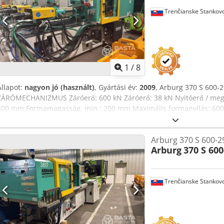
Befecskendezési áramlás akkumulátorral: 430 cm³/s Maximális elle
Trenčianske Stankov
Akqoa Maximális csiga fordulatszám: 54 m/min Maximális csiga ny
kN Fúvóka bevonási útja: 240 mm Fűtési zónák / teljesítmény: 4 zóna
térfogata: 50 l MÉRETEK ÉS SÚLY Olajkapacitás: 135 l Nettó súly: 3.
1
/
8
Állapot:
nagyon jó (használt)
, Gyártási év:
2009
, Arburg 370 S 600-
ZÁRÓMECHANIZMUS Záróerő: 600 kN Záróerő: 38 kN Nyitóerő / megnö
400 mm Formamagasság, min.: 200 mm Maximális formanyílás: 600 
370 × 370 mm Lemezméret: 510 × 510 mm Chjdpjzrvy Ujfx Akqsa A mo
125 kN Kilökő lökethossz: 125 mm ⚙️ HIDRAULIKA Hajtás teljesítmény
Arburg 370 S 600-2
teljesítmény: 23,9 kW 💉 FRÖCCSÖNTŐ EGYSÉG — átmérő 35 mm Max
Arburg
370 S 600
Hatékony csigahossz L/D: 20 Maximális fröccsolási térfogat: 132 cm³
Maximális anyagátfolyás: 10,5 kg/h PS Maximális fröccsenyomás: 20
140 cm³/s Fröccselési áramlás akkumulátorral: 430 cm³/s Maximális
Trenčianske Stankov
csigafordulatszám: 54 m/min Maximális csiganémetörő nyomaték: 
Fúvókabehúzási lökethossz: 240 mm Fűtési zónák / teljesítmény: 4 z
Tartály térfogata: 50 l 📦 MÉRETEK ÉS SÚLY Olajkapacitás: 135 l Net