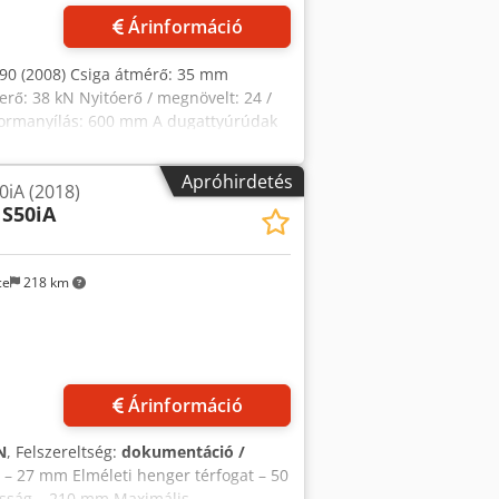
Árinformáció
290 (2008) Csiga átmérő: 35 mm
: 38 kN Nyitóerő / megnövelt: 24 /
ormanyílás: 600 mm A dugattyúrúdak
ormafél súlya: 360 kg Kilökőerő: 125
eljes csatlakoztatott teljesítmény:
Apróhirdetés
iA (2018)
: 150 mm Hatékony csiga hossza L/D:
 S50iA
 PS Maximális anyagátfolyás: 10,5 kg/
tési áram: 140 cm³/s Fröccsöntési
ar Maximális csiga fordulatszám: 54
ce
218 km
N Fúvóka bevonási útja: 240 mm Fűtési
érfogata: 50 l 📦 MÉRETEK ÉS SÚLY
Árinformáció
N
, Felszereltség:
dokumentáció /
 – 27 mm Elméleti henger térfogat – 50
asság – 210 mm Maximális