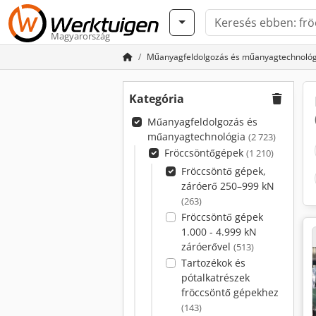
Magyarország
Műanyagfeldolgozás és műanyagtechnológ
Kategória
Műanyagfeldolgozás és
műanyagtechnológia
(2 723)
Fröccsöntőgépek
(1 210)
Fröccsöntő gépek,
záróerő 250–999 kN
(263)
Fröccsöntő gépek
1.000 - 4.999 kN
záróerővel
(513)
Tartozékok és
pótalkatrészek
fröccsöntő gépekhez
(143)