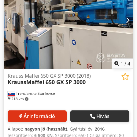
1
/
4
Krauss Maffei 650 GX SP 3000 (2018)
KraussMaffei
650 GX SP 3000
Trenčianske Stankovce
218 km
Árinformáció
Hívás
Állapot:
nagyon jó (használt)
, Gyártási év:
2016
,
leszorítóerő:
6 500 kN
, Szorítóerő: 650 t Csiga átmérő: 80