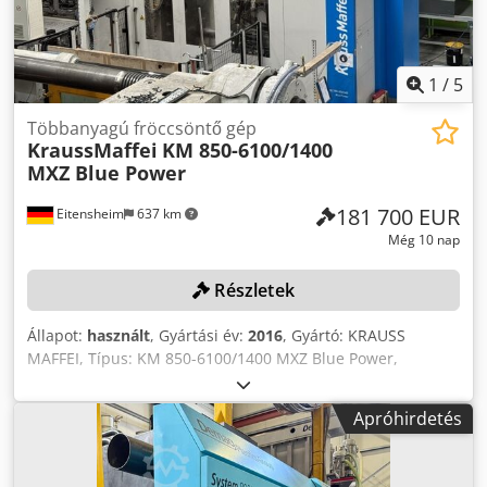
Méretek és tömeg Méretek (hossz × szélesség × magasság):
8,20 × 2,78 × 2,32 m Gép tömege: kb. 20 tonna Ezen kívül
elvégzett szervizmunkák A gépen költséges szervizmunkák
lettek elvégezve, ami jelentősen növeli az értékét, és
1
/
5
csökkenti a jövőbeni felhasználó számára a működési
kockázatot. A közelmúltban az alábbiak lettek elvégezve: ✅
Többanyagú fröccsöntő gép
KraussMaffei
KM 850-6100/1400
Új P1 hidraulikus szivattyú – továbbra is garanciális. ✅ Új
MXZ Blue Power
ENGEL vezérlőpanel – továbbra is garanciális. ✅ A
záróegység 4 lineáris csapágyának cseréje.
181 700 EUR
Eitensheim
637 km
Még 10 nap
Részletek
Állapot:
használt
, Gyártási év:
2016
, Gyártó: KRAUSS
MAFFEI, Típus: KM 850-6100/1400 MXZ Blue Power,
Gyártási év: 2016, Sorozatszám: 61024868, Vezérlés: Krauss
Maffei MC5, Záróerő: 850 t, 2 fröccsöntő egység, forgó
Apróhirdetés
asztal, beépítési magasság min./max.: 500/960 mm, nyílás:
1120 mm, 48 hőcsatorna, hidraulikus maghúzó 2 (DS), 3
(AS), csiga átmérő: 95/60 mm, injekciós súly: 3200/500 g,