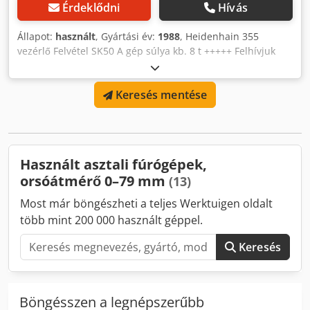
Érdeklődni
Hívás
Állapot:
használt
, Gyártási év:
1988
, Heidenhain 355
vezérlő Felvétel SK50 A gép súlya kb. 8 t +++++ Felhívjuk
figyelmét, hogy a gép szétszerelve és berakodásra készen
áll. feltétele az. Emiatt a hatalom alatti tüntetés vagy a
Keresés mentése
Videó készítése nem lehetséges. Ezen kívül hirdetésünk a
leginformatívabb fotókat tartalmazza lehető legjobb
minőségben. További képeket sajnos nem tudunk küldeni.
Credpfx Abjf Tdvbszsf +++++
Használt asztali fúrógépek,
orsóátmérő 0–79 mm
(13)
Most már böngészheti a teljes Werktuigen oldalt
több mint 200 000 használt géppel.
Keresés
Böngésszen a legnépszerűbb