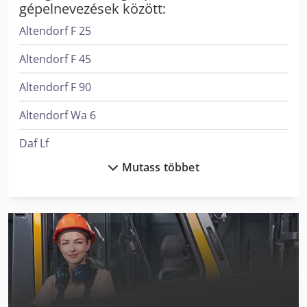
gépelnevezések között:
Altendorf F 25
Altendorf F 45
Altendorf F 90
Altendorf Wa 6
Daf Lf
Mutass többet
Ep Epl154
Felder G 380
Felder G 480
Felder K 700 S
Holzkraft Kso 150 M