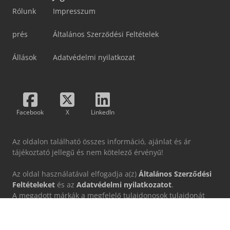
Rólunk
Impresszum
prés
Általános Szerződési Feltételek
Állások
Adatvédelmi nyilatkozat
Facebook
X
LinkedIn
Az oldalon található összes információ, ajánlat és ár
tájékoztató jellegű és nem kötelező érvényű!
Az oldal használatával elfogadja a(z)
Általános Szerződési
Feltételeket
és az
Adatvédelmi nyilatkozatot
.
A megadott márkák a megfelelő tulajdonosok tulajdonát
képezik.
MSG Auctions GmbH nem vállal felelősséget a hivatkozott
külső internetes oldalak tartalmáért.