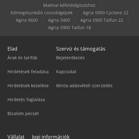
Malmai kőfeldolgozáshoz
Kőmegmunkáló csiszológépek
Agria 5900 Cyclone 22
Agria 9600
Agria 3400
Agria 5900 Taifun 22
Agria 5900 Taifun 18
Elad
Szerviz és támogatás
Árak és tarifák
Bejelentkezés
Hirdetések feladása
Kapcsolat
Hirdetések kezelése
Minta adásvételi szerződés
Hirdetés foglalása
Bizalom pecsét
Vállalat
Jogi információk