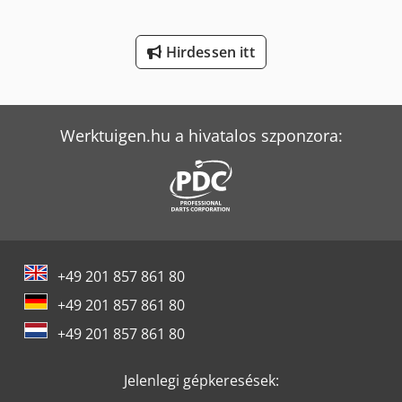
Volvo Fh 400
Volvo L 70
Hirdessen itt
Volvo L 90
Yeong Chin Machinery Industries Co. Ltd. (Ycm) Nfx400A
Werktuigen.hu a hivatalos szponzora:
+49 201 857 861 80
+49 201 857 861 80
+49 201 857 861 80
Jelenlegi gépkeresések: