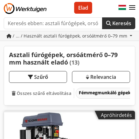
Elad
Keresés
/ ... / Használt asztali fúrógépek, orsóátmérő 0–79 mm
Asztali fúrógépek, orsóátmérő 0–79
mm használt eladó
(13)
Szűrő
Relevancia
Fémmegmunkáló gépek és 
Összes szűrő eltávolítása
Apróhirdetés