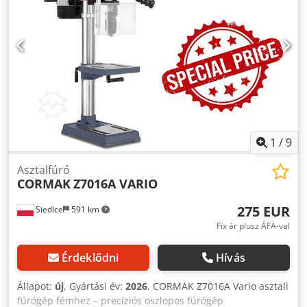
1
/
9
Asztalfúró
CORMAK
Z7016A VARIO
275 EUR
Siedlce
591 km
Fix ár plusz ÁFA-val
Érdeklődni
Hívás
Állapot:
új
, Gyártási év:
2026
, CORMAK Z7016A Vario asztali
fúrógép fémhez – precíziós oszlopos fúrógép