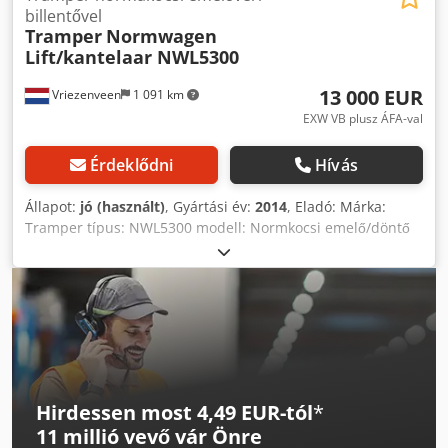
billentővel
Tramper
Normwagen
Lift/kantelaar NWL5300
13 000 EUR
Vriezenveen
1 091 km
EXW VB plusz ÁFA-val
Érdeklődni
Hívás
Állapot:
jó (használt)
, Gyártási év:
2014
, Eladó: Márka:
Tramper típus: NWL5300 modell: Normkocsi emelő/döntő
űrtartalom: 200 liter pneumatika: Festo méretek (hossz x
szélesség x magasság): 1200 mm x 1570 mm x 5500 mm
Chsdjx H Smpepfx Aa Doa tömeg: 1000 kg komplett
rozsdamentes acél kivitel Tartalmaz 3 db 200 literes
Normkocsit. Az emelő/döntő a helyszínen megtekinthető.
Szállítás megegyezés szerint. Az ár tartalmazza a rakodást
szállításhoz. Ha bármilyen kérdése vagy észrevétele van,
kérem jelezze. Üdvözlettel, Leo Holland
Hirdessen most 4,49 EUR-tól
*
11 millió vevő
vár Önre