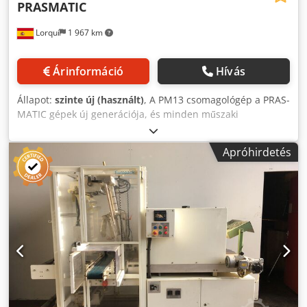
PRASMATIC
Lorquí
1 967 km
Árinformáció
Hívás
Állapot:
szinte új (használt)
, A PM13 csomagológép a PRAS-
MATIC gépek új generációja, és minden műszaki
jellemzővel rendelkezik, ami a zsugorfóliás, nagy
sebességű csomagoláshoz szükséges. A PM13, hegesztőrúd
Apróhirdetés
nélkül, egy alsó fóliatekercset használ, amelyből
folyamatos mozgással, forgó kés segítségével vágják
méretre a polietilén fóliát, majd négy forgó rúd körbetekeri
azt a csomagolandó termékek körül. Ez a működési elv
lehetővé teszi a nagyon nagy munkasebesség elérését,
mivel megszünteti a hagyományos hegesztőrudak korlátait.
A tekercs leoldása, adagolása és vágása elektronikusan
vezérelt. A PM13-at kifejezetten nagy sebességű
zsugorfóliás csomagolásra tervezték: konzervdobozok, PVC
és PET palackok (kupakos vagy petaloid aljjal), üvegek,
üvegpalackok, mosószeres és műanyag flakonok esetén.