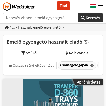
Elad
Keresés
/ ... / Használt emelő egyengető
Emelő egyengető használt eladó
(5)
Szűrő
Relevancia
Csomagológépek
Eme
Összes szűrő eltávolítása
Apróhirdetés