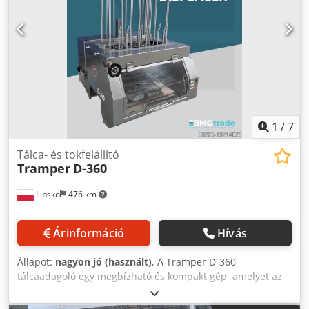
1
/
7
Tálca- és tokfelállító
Tramper
D-360
Lipsko
476 km
Árinformáció
Hívás
Állapot:
nagyon jó (használt)
, A Tramper D-360
tálcaadagoló egy megbízható és kompakt gép, amelyet az
élelmiszeripar csomagolási folyamatának automatizálására
terveztek. A készülék gyorsan és pontosan adagolja a