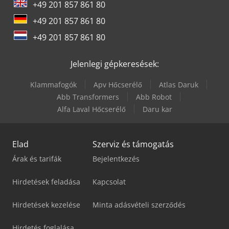
Yeong Chin Machinery Industries Co. Ltd. (Ycm) Nfx400A
+49 201 857 861 80
+49 201 857 861 80
+49 201 857 861 80
Jelenlegi gépkeresések:
Klammafogók
Apv Hőcserélő
Atlas Daruk
Abb Transformers
Abb Robot
Alfa Laval Hőcserélő
Daru kar
Elad
Szerviz és támogatás
Árak és tarifák
Bejelentkezés
Hirdetések feladása
Kapcsolat
Hirdetések kezelése
Minta adásvételi szerződés
Hirdetés foglalása