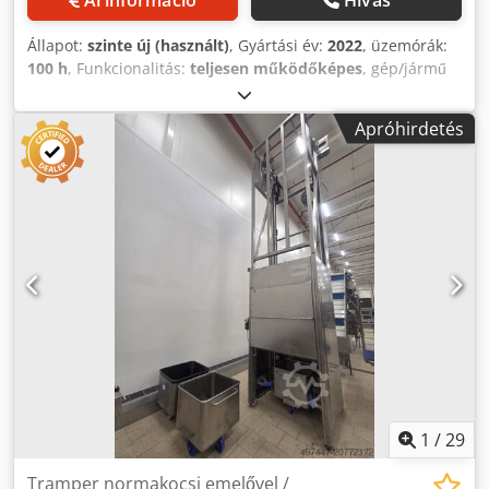
gyártóknak, akik bevált és hatékony tálcaadagolási
rendszert keresnek.
Állapot:
szinte új (használt)
, Gyártási év:
2022
, üzemórák:
100 h
, Funkcionalitás:
teljesen működőképes
, gép/jármű
száma:
ST-32-004
, utolsó nagyjavítás éve:
2025
, Viper TL,
egy korszerű automata csomagolórendszer, amely
Apróhirdetés
megkönnyíti a termékek szortírozását és berakodását Tray
& Lid, valamint Wraparound dobozokba. Különösen
alkalmas konzervdobozok, tasakok, szeletelt hús vagy sajt
csomagolására. Ez a konkrét VIPER TL SZINTE ÚJ állapotú,
kizárólag néhányszor volt bemutatva DEMÓ gépként
nemzetközi szakkiállításokon. Gép adatai: VIPER TL,
kapacitás 6–10 doboz/perc Gyártható doboztípusok: Nagy
tray & lid: HXSZM 398×354×178 vagy 143 mm Kis tray & lid:
HXSZM 398×266×178 vagy 143 mm Lidl wraparound doboz:
HXSZM 398×354×143 mm Az első két változat tray & lid
(külön doboz és fedél), a harmadik pedig hagyományos
wraparound típus, amely perforációval is rendelhető
kiállítási célra. Chsdpex Ttywsfx Aa Doa
1
/
29
Tramper normakocsi emelővel /