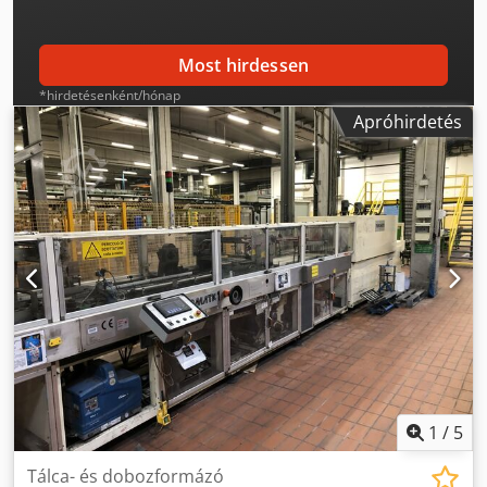
Most hirdessen
*hirdetésenként/hónap
Apróhirdetés
1
/
5
Tálca- és dobozformázó