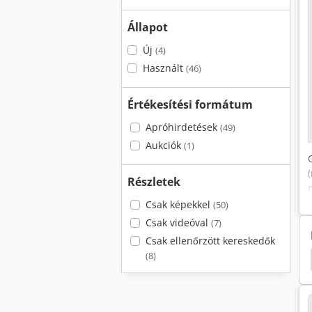
Állapot
Új
(4)
Használt
(46)
Értékesítési formátum
Apróhirdetések
(49)
Aukciók
(1)
Részletek
Csak képekkel
(50)
Csak videóval
(7)
Csak ellenőrzött kereskedők
(8)
Ideal 1046
Ideal 4860