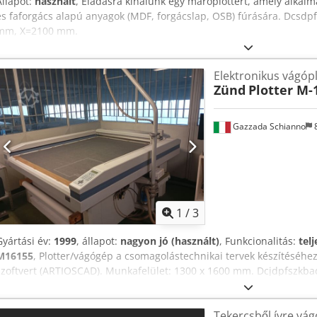
Állapot:
használt
, Eladásra kínálunk egy maróplottert, amely alka
és faforgács alapú anyagok (MDF, forgácslap, OSB) fúrására. Dcsdp
mm, X=2100 mm.
Elektronikus vágóp
Zünd
Plotter M-
Gazzada Schianno
1
/
3
Gyártási év:
1999
, állapot:
nagyon jó (használt)
, Funkcionalitás:
tel
M16155
, Plotter/vágógép a csomagolástechnikai tervek készítéséhez
szoftvert (ARTIOSCAD). Munkafelület: 1300 x 1600 mm. Dcjdpfszkba
Tekercsből ívre vá