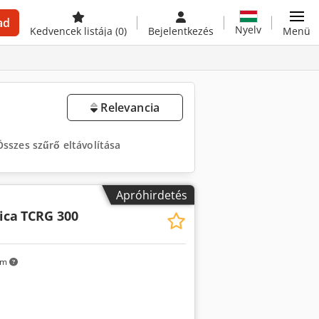
ad
Nyelv
Kedvencek listája
(0)
Bejelentkezés
Menü
Relevancia
Összes szűrő eltávolítása
Apróhirdetés
ica
TCRG 300
km