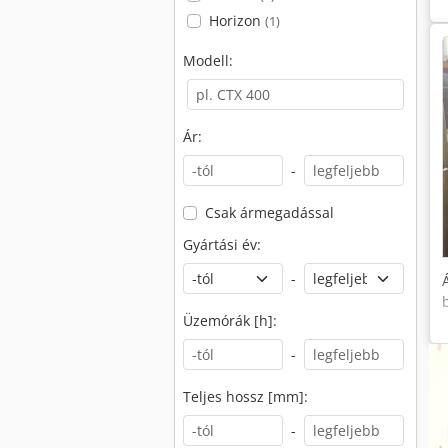
Horizon
(1)
Modell:
Ár:
-
Csak ármegadással
Gyártási év:
-
Üzemórák [h]:
-
Teljes hossz [mm]:
-