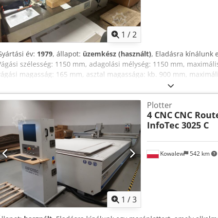
1
/
2
Gyártási év:
1979
, állapot:
üzemkész (használt)
, Eladásra kínálunk 
Vágási szélesség: 1150 mm, adagolási mélység: 1150 mm, maximáli
vágási magasság: 165 mm, asztal magassága: kb. 900 mm, maximális
mm/s, hátsó tolókeret pozicionálási pontossága: 0,01 mm. Legkiseb
legkisebb vágás alátétlemezzel: kb. 90 mm, nyomási tartomány: kb.
Plotter
nyomás: 30 daN, maximális késlöket: kb. 45 löket/perc. Gép méret
4 CNC
CNC Route
mm, súly: kb. 3200 kg. A mérőegység hibás. Megtekintés egyeztetés 
InfoTec 3025 C
Aiksk
Kowalew
542 km
1
/
3