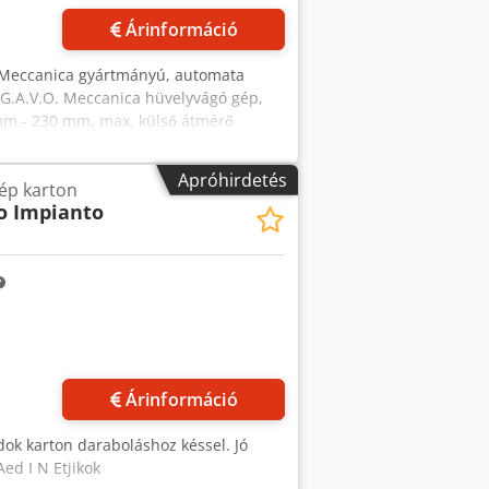
Árinformáció
. Meccanica gyártmányú, automata
 G.A.V.O. Meccanica hüvelyvágó gép,
 mm - 230 mm, max. külső átmérő
ási hossza: 3000 mm, min. vágási
mm, min. falvastagság műanyag hüvelyek
Apróhirdetés
p karton
Siemens, vágási hossztűrés: +/- 0,3 mm.
o Impianto
3, gyártási év: 2018,
tekintés előzetes egyeztetés után
Árinformáció
ok karton daraboláshoz késsel. Jó
Aed I N Etjikok