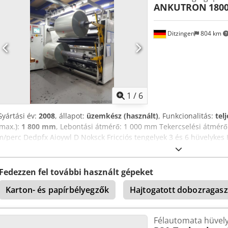
ANKUTRON
180
Ditzingen
804 km
1
/
6
Gyártási év:
2008
, állapot:
üzemkész (használt)
, Funkcionalitás:
tel
(max.):
1 800 mm
, Lebontási átmérő: 1 000 mm Tekercselési átmér
m/perc Dedpfx Aioywl D Noksck Fricciós tengelyek 3 és 6 hüvelykes
Felragasztó asztal Pályaszél-szabályozás Tidland kés tartók, 20 db 
rendszer Receptkezelés Lézeres pozicionálás A gépet igény esetén s
vagy tengeri konténerbe, saját költségünkre.
Fedezzen fel további használt gépeket
Karton- és papírbélyegzők
Hajtogatott dobozragasz
Félautomata hüvel