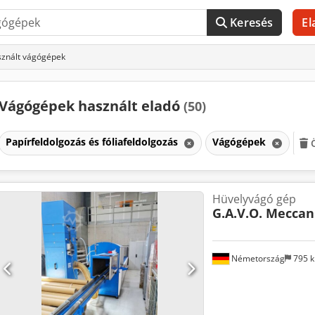
Keresés
El
znált vágógépek
Vágógépek használt eladó
(50)
Papírfeldolgozás és fóliafeldolgozás
Vágógépek
Hüvelyvágó gép
G.A.V.O. Meccan
Németország
795 