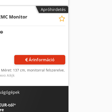
Apróhirdetés
EMC Monitor
Kérjen több képet
Árinformáció
, Méret: 137 cm, monitorral felszerelve,
wvo Aikjk
 vágógépek
EUR-tól
*
re