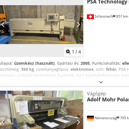
PSA Technology
Schinznach
857 km
1
/
4
Állapot:
üzemkész (használt)
, Gyártási év:
2005
, Funkcionalitás:
ell
össztömeg:
350 kg
, üzemanyagtípus:
elektromos
, szín:
fehér
, PSA 
vágására szolgáló berendezés Funkciók: Kézi hüvelyfelhelyezés Aut
behúzás Automatikus hosszmérés Automatikus vágási folyamat Dced
képernyővel Legfeljebb 50 különböző hüvelyhossz és 3 darabszám t
Vágógép
Papírhüvelyekhez Műanyag hüvelyekhez
Adolf Mohr
Pola
Németország
795 