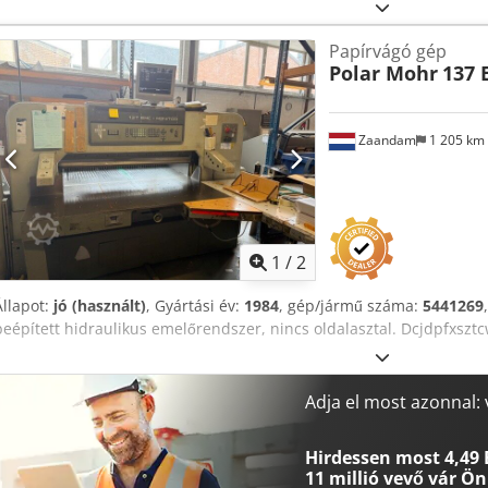
Papírvágó gép
Polar Mohr
137 
Zaandam
1 205 km
1
/
2
Állapot:
jó (használt)
, Gyártási év:
1984
, gép/jármű száma:
5441269
beépített hidraulikus emelőrendszer, nincs oldalasztal. Dcjdpfxsztc
Adja el most azonnal:
Hirdessen most 4,49 
11 millió vevő
vár Ön