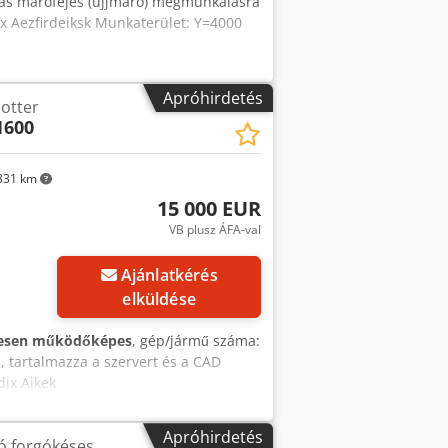
lmas marófejes (ujjmaró) megmunkálásra
fx Aezfirdeiksk Munkaterület: Y=4000
Apróhirdetés
lotter
1600
831 km
15 000 EUR
VB plusz ÁFA-val
Ajánlatkérés
elküldése
jesen működőképes
, gép/jármű száma:
, tartalmazza a szervert és a CAD
djx Aikek
Apróhirdetés
gó forgókéses