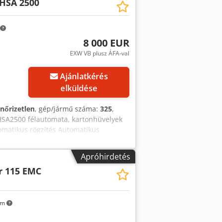
HSA 2500
8 000 EUR
EXW VB plusz ÁFA-val
Ajánlatkérés
elküldése
enőrizetlen
, gép/jármű száma:
325
,
HSA2500 félautomata, kartonhüvelyek
omatikus rögzítés Automatikus
jy Nyb Topfx Aikjk PLC vezérlés
árolása Alkalmazható:
Apróhirdetés
r 115 EMC
km