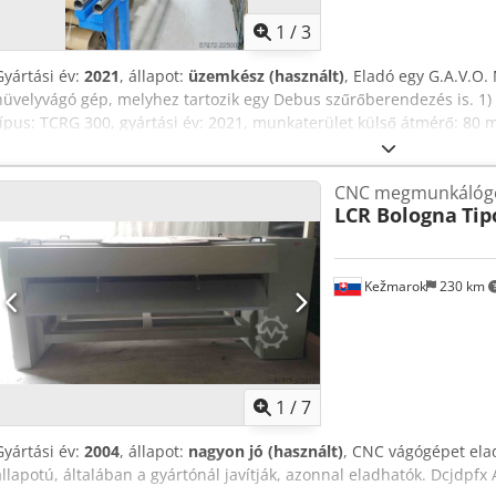
1
/
3
Gyártási év:
2021
, állapot:
üzemkész (használt)
, Eladó egy G.A.V.O
hüvelyvágó gép, melyhez tartozik egy Debus szűrőberendezés is. 1)
típus: TCRG 300, gyártási év: 2021, munkaterület külső átmérő: 80
(opcionális): 330 mm, max. befogatható hossza: 3000 mm, max. vág
hossza: 15 mm, min. falvastagság papír hüvelyek esetén: kb. 4-5 
CNC megmunkálógé
esetén: kb. 2-3 mm, teljesítmény: kb. 180-300 vágás/óra, vezérlés: 
LCR Bologna
Tip
Djdozrzn Dspfx Aikjck 2) Debus szűrőberendezés, típus: DES DUS 181
szívóteljesítmény: 30 m³/perc. Dokumentáció rendelkezésre áll. Meg
lehetséges.
Kežmarok
230 km
1
/
7
Gyártási év:
2004
, állapot:
nagyon jó (használt)
, CNC vágógépet elad
állapotú, általában a gyártónál javítják, azonnal eladhatók. Dcjdpfx 