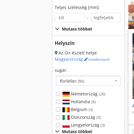
Teljes szélesség [mm]:
-
Mutass többet
Helyszín
Az Ön észlelt helye:
Magyarország
(módosítani)
sugár:
Korlátlan
(50)
Németország
(26)
Hollandia
(6)
Belgium
(3)
H
Olaszország
(3)
Lengyelország
(3)
Mutass többet