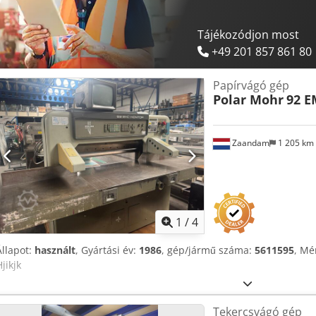
Tájékozódjon most
+49 201 857 861 80
Papírvágó gép
Polar Mohr
92 E
Zaandam
1 205 km
1
/
4
Állapot:
használt
, Gyártási év:
1986
, gép/jármű száma:
5611595
, Mé
jikjk
Tekercsvágó gép