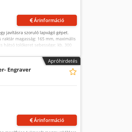
Kérjen több képet
Árinformáció
egy javításra szoruló lapvágó gépet.
s raktár magasság: 165 mm, maximális
 hátsó tolókeret sebessége: kb. 300
b vágás alátétlemez nélkül: kb. 25 mm,
 150 daN - 4500 daN, biztonsági
Apróhirdetés
ei X/Y/Z: kb. 2600 mm/2500 mm/1650
r- Engraver
alapján lehetséges. Dcsdpjzklfkefx
Árinformáció