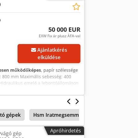
0
50 000 EUR
EXW Fix ár plusz ÁFA-val
Ajánlatkérés
elküldése
jesen működőképes
, papír szélessége
ő: 800 mm Maximális sebesség: 400
 Hidraulikus emelő a lebontóállomáson
Tidland félautomata késbeállító
zétszereljük és rakodjuk teherautóra
tó gépek
Hsm Iratmegsemmisítő
Apróhirdetés
yvágó gép