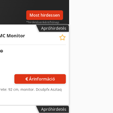
Most hirdessen
*hirdetésenként/hónap
Apróhirdetés
MC Monitor
Árinformáció
rete: 92 cm, monitor. Dcsdpfx Asztaq
Apróhirdetés