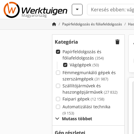
Magyarország
Papírfeldolgozás és fóliafeldolgozás
Has
Kategória
Papírfeldolgozás és
fóliafeldolgozás
(354)
Vágógépek
(50)
Fémmegmunkáló gépek és
szerszámgépek
(31 987)
Szállítójárművek és
haszongépjárművek
(27 832)
Faipari gépek
(12 158)
Automatizálási technika
(9 153)
Mutass többet
Gép részletei