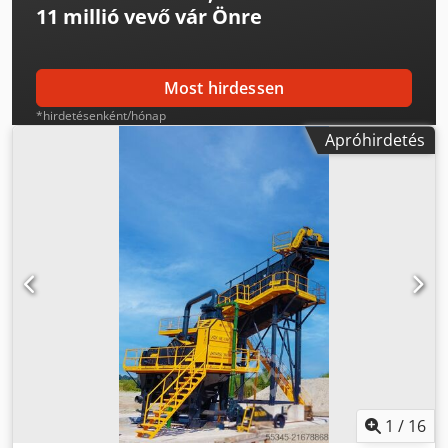
11 millió vevő
vár Önre
Most hirdessen
*hirdetésenként/hónap
Apróhirdetés
1
/
16