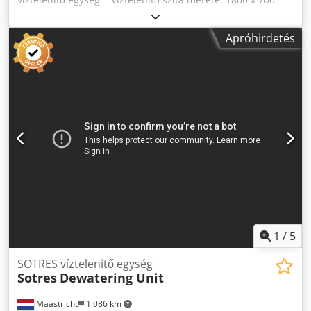
mm - 1 fedélzet Dcodpey R Tlhefx An Tek * Meghajtás: 2 db
1,6 kW-os rezgőmotor * Tartozékok: ciklon, gyűjtőtartály és
Apróhirdetés
szivattyú.
1
/
5
SOTRES víztelenítő egység
Sotres
Dewatering Unit
Maastricht
1 086 km