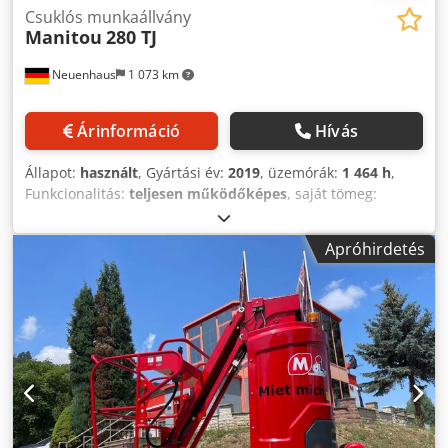
Csuklós munkaállvány
Manitou
280 TJ
Neuenhaus
1 073 km
Árinformáció
Hívás
Állapot:
használt
, Gyártási év:
2019
, üzemórák:
1 464 h
,
Funkcionalitás:
teljesen működőképes
, saját tömeg:
16 650 kg
, üzemanyagtípus:
dízel
, emelési magasság:
27 730 mm
, hajtástípus:
Diesel
, építési szélesség:
2 480
Apróhirdetés
mm
, Csuklós munkaállvány Műszaki állapot: nagyon jó Első
abroncsok típusa: tömörgumi Első abroncsok állapota: 80-
100% Hátsó abroncsok típusa: tömörgumi Hátsó abroncsok
állapota: 80-100% Dsdpfx Asvgh S Nsn Teck Akkumulátor
állapota: 80-100% CE tanúsítvány, Emelkedőképesség: 40%
Haladási sebesség – szállítási mód: 4,50 km/h Haladási
sebesség – munkamód: 0,80 km/h Engedélyezett dőlésszög
munkamódban: 4° Hidraulikus nyomás: 400 bar