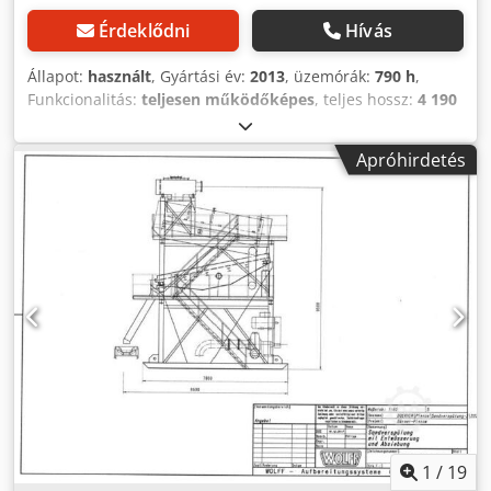
Érdeklődni
Hívás
Állapot:
használt
, Gyártási év:
2013
, üzemórák:
790 h
,
Funkcionalitás:
teljesen működőképes
, teljes hossz:
4 190
mm
, üzemanyagtípus:
elektromos
, emelési magasság:
12 520 mm
, hajtástípus:
Elektro
, teherbírás:
227 kg
,
Apróhirdetés
építési szélesség:
1 470 mm
, Csuklós emelő Oszloptípus:
Nincs Műszaki állapot: jó Leírás: új UVV és karbantartás
Dcsdpfeymt Awsx An Tjk
1
/
19