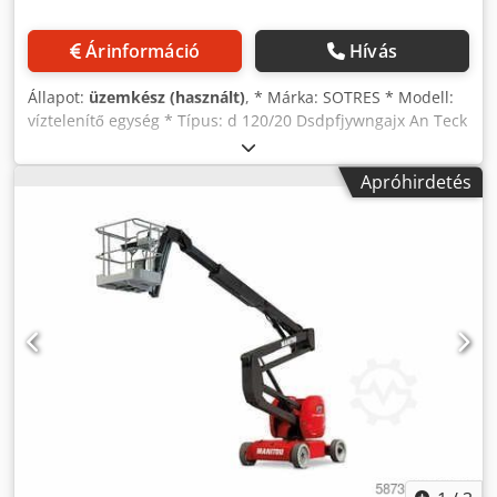
Árinformáció
Hívás
Állapot:
üzemkész (használt)
, * Márka: SOTRES * Modell:
víztelenítő egység * Típus: d 120/20 Dsdpfjywngajx An Teck
* Víztelenítő szita méretei: 1800 x 1000 mm * Tartozék: két
darab 2 kW-os vibrációs motor * Ciklon: 2 db * 1x: hossz
Apróhirdetés
1600 mm x ⌀ 500 mm * 1x: hossz 800 mm x ⌀ 250 mm * 2
db szivattyú: Warman Schabaver * 1x típus: 100 f, 22 kW-os
elektromos motorral * 1x típus: 40 f, 5,5 kW-os elektromos
motorral * Felszereltség: acél szerkezet és elektromos
vezérlőszekrény * Raktáron: 1 db egység.