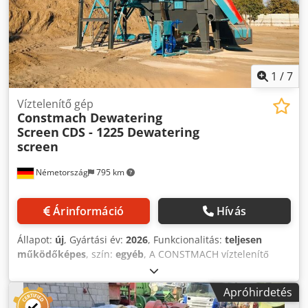
Leírás: 12 hónap kiterjesztett garancia / Max. 6000
üzemóra
1
/
7
Víztelenítő gép
Constmach Dewatering
Screen
CDS - 1225 Dewatering
screen
Németország
795 km
Árinformáció
Hívás
Állapot:
új
, Gyártási év:
2026
, Funkcionalitás:
teljesen
működőképes
, szín:
egyéb
, A CONSTMACH víztelenítő
rostái és hidrociklon rendszerei kifejezetten olyan gyártók
számára lettek tervezve, akik maximális hatékonyságot és
Apróhirdetés
minőséget szeretnének elérni finomszemcsés anyagmosási