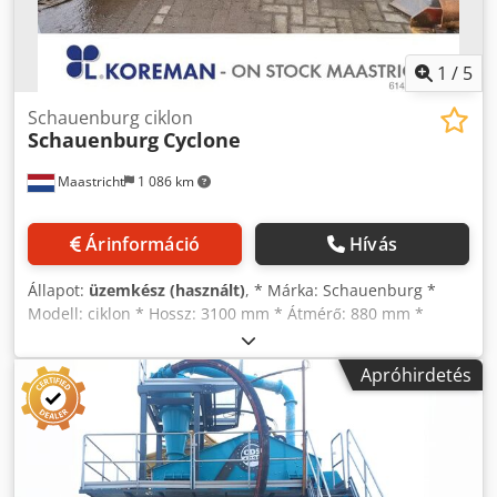
1
/
5
Schauenburg ciklon
Schauenburg
Cyclone
Maastricht
1 086 km
Árinformáció
Hívás
Állapot:
üzemkész (használt)
, * Márka: Schauenburg *
Modell: ciklon * Hossz: 3100 mm * Átmérő: 880 mm *
Raktáron: 3 darab. Dcjdpjywmptefx An Tek
Apróhirdetés