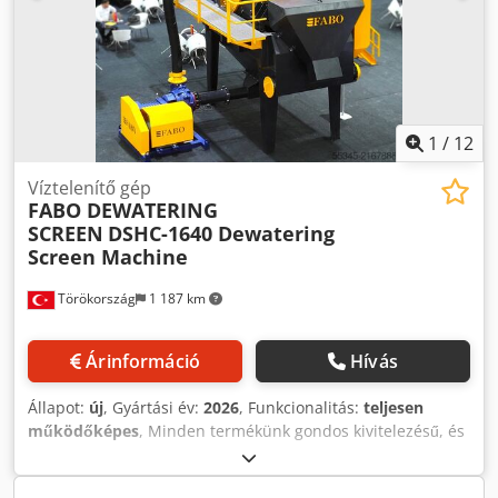
szint, 0,250 mikron poliuretán szitaszövet Dsdpeyzw Eyofx
An Tjck - Szitaszövet felület: 5,60 m2 - Meghajtás/fordulat:
2 x 7,5 kW 1000 rpm vibromotor - Szita dőlésszöge: 8° -
Lökethossz: 6-9 mm - Oldallemez: ERD A1 minőségű, 12
mm - Elvezetőcső: 219 x 10 mm bekötőcső - Súly: 7500 kg
TOVÁBBI INFORMÁCIÓÉRT KÉRJÜK, TELEFONÁLJON
1
/
12
BIZALOMMAL!!!
Víztelenítő gép
FABO DEWATERING
SCREEN
DSHC-1640 Dewatering
Screen Machine
Törökország
1 187 km
Árinformáció
Hívás
Állapot:
új
, Gyártási év:
2026
, Funkcionalitás:
teljesen
működőképes
, Minden termékünk gondos kivitelezésű, és
1 év garanciával rendelkezik! Telepítés és kezelői betanítás
INGYENES! A víztelenítő osztályozó egy olyan rezgőszitas,