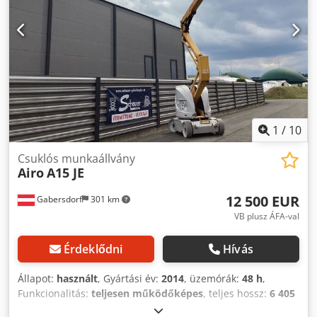
1
/
10
Csuklós munkaállvány
Airo
A15 JE
12 500 EUR
Gabersdorf
301 km
VB plusz ÁFA-val
Érdeklődni
Hívás
Állapot:
használt
, Gyártási év:
2014
, üzemórák:
48 h
,
Funkcionalitás:
teljesen működőképes
, teljes hossz:
6 405
mm
, saját tömeg:
7 490 kg
, üzemanyagtípus:
elektromos
,