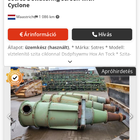
Cyclone
Maastricht
1 086 km
Árinformáció
Hívás
Állapot:
üzemkész (használt)
, * Márka: Sotres * Modell:
víztelenítő szita ciklonnal Dsdpfsywmv Hox An Tock * Szita-
felület mérete: 2800 x 1100 mm * Szita nyílás: 12 x 1 mm *
Tartozék: két darab 2 kW-os rezgőmotor * Tartozék: rugók *
Apróhirdetés
Ciklon mérete: hossz: 3500 mm, átmérő: 1100 mm *
Tartozék: acélszerkezet * Tartozék: tartály * Tartozék:
Warman szivattyú elektromotorral, 8/6 típus.