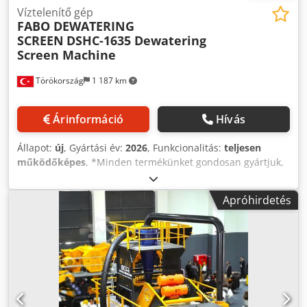
Víztelenítő gép
FABO DEWATERING
SCREEN
DSHC-1635 Dewatering
Screen Machine
Törökország
1 187 km
Árinformáció
Hívás
Állapot:
új
, Gyártási év:
2026
, Funkcionalitás:
teljesen
működőképes
, *Minden termékünket gondosan gyártjuk,
és 1 év garanciával fedezzük! *Telepítés és kezelői oktatás
INGYENES A víztelenítő osztályozó egy rezgőszita, amelyet
Apróhirdetés
például bányászatban, homok- és kavicsfeldolgozásban,
valamint építőiparban használnak az iszapos keverékek
nedvességtartalmának eltávolítására. A szilárd részecskék
víztől való elválasztásával a víztelenítő osztályozó hatékony
anyagfeldolgozást tesz lehetővé, miközben csökkenti a
vízfelhasználást és javítja a végtermék minőségét. • Modell:
FABO DSHC-1635 Típus - Víztelenítő osztályozó - Kapacitás:
80-120 t/óra - Méret: 1650 x 3500 mm - Szitaszintek: 1