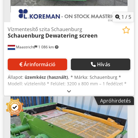
1
/
5
Vízmentesítő szita Schauenburg
Schauenburg
Dewatering screen
Maastricht
1 086 km
Árinformáció
Hívás
Állapot:
üzemkész (használt)
, * Márka: Schauenburg *
Modell: víztelenítő * Felület: 3200 x 800 mm – 1 fedélzet *
Hajtás: 2 db elektromos motor, egyenként 5,5 kW Dedpfx
Aneywm Age Tock
Apróhirdetés