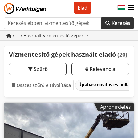
Elad
Keresés
/ ... / Használt vízmentesítő gépek
Vízmentesítő gépek használt eladó
(20)
Szűrő
Relevancia
Újrahasznosítás és hulladé
Összes szűrő eltávolítása
Apróhirdetés