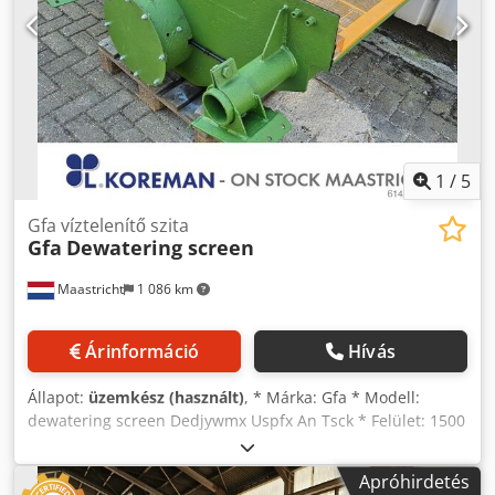
1
/
5
Gfa víztelenítő szita
Gfa
Dewatering screen
Maastricht
1 086 km
Árinformáció
Hívás
Állapot:
üzemkész (használt)
, * Márka: Gfa * Modell:
dewatering screen Dedjywmx Uspfx An Tsck * Felület: 1500
x 800 mm – 1 fedélzet * Meghajtás: 5,5 kW-os elektromos
motor.
Apróhirdetés