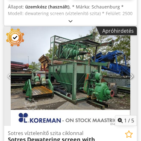
Állapot:
üzemkész (használt)
, * Márka: Schauenburg *
Modell: dewatering screen (víztelenítő szita) * Felület: 2500
x 1000 mm – 1 szint * Meghajtás: 5,5 kW villanymotor.
Dedpfxoywmx Ie An Tsck
Apróhirdetés
1
/
5
Sotres víztelenítő szita ciklonnal
Sotres
Dewatering screen with