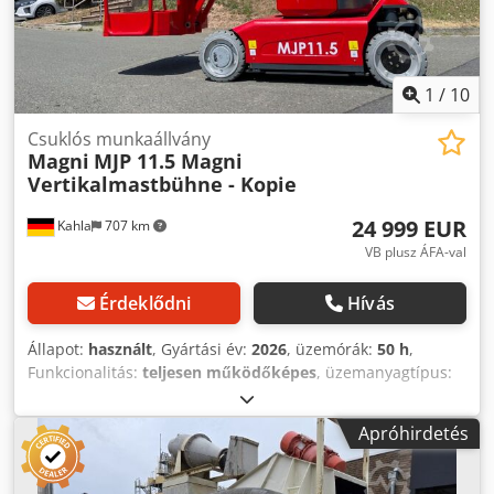
1
/
10
Csuklós munkaállvány
Magni
MJP 11.5 Magni
Vertikalmastbühne - Kopie
24 999 EUR
Kahla
707 km
VB plusz ÁFA-val
Érdeklődni
Hívás
Állapot:
használt
, Gyártási év:
2026
, üzemórák:
50 h
,
Funkcionalitás:
teljesen működőképes
, üzemanyagtípus:
elektromos
, emelési magasság:
11 200 mm
, oszlop típusa:
teleszkópos
, építési magasság:
1 990 mm
, hajtástípus:
Apróhirdetés
Elektro
, teherbírás:
200 kg
, Csuklós munkaállvány
Oszloptípus: teleszkópos Műszaki állapot: nagyon jó Első
abroncs típusa: poliuretán Hátsó abroncs típusa: