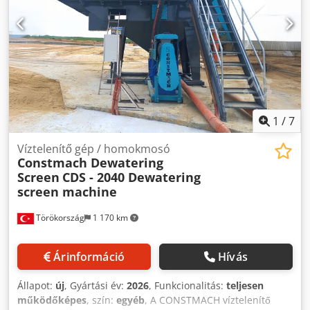
1
/
7
Víztelenítő gép / homokmosó
Constmach Dewatering
Screen
CDS - 2040 Dewatering
screen machine
Törökország
1 170 km
Árinformáció
Hívás
Állapot:
új
, Gyártási év:
2026
, Funkcionalitás:
teljesen
működőképes
, szín:
egyéb
, A CONSTMACH víztelenítő