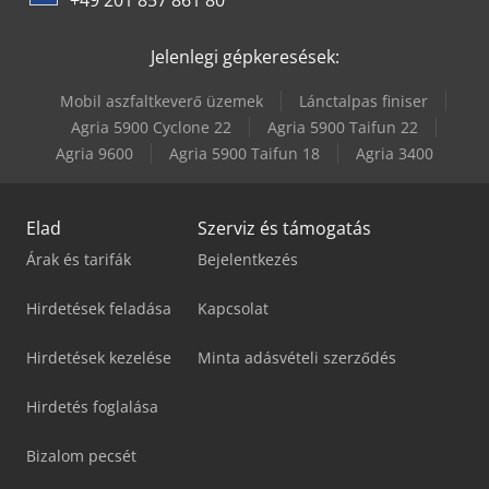
+49 201 857 861 80
Jelenlegi gépkeresések:
Mobil aszfaltkeverő üzemek
Lánctalpas finiser
Agria 5900 Cyclone 22
Agria 5900 Taifun 22
Agria 9600
Agria 5900 Taifun 18
Agria 3400
Elad
Szerviz és támogatás
Árak és tarifák
Bejelentkezés
Hirdetések feladása
Kapcsolat
Hirdetések kezelése
Minta adásvételi szerződés
Hirdetés foglalása
Bizalom pecsét