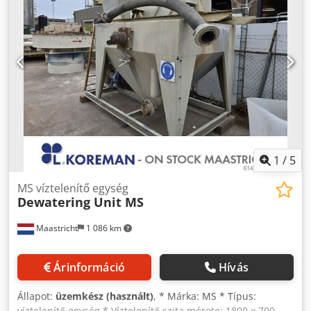
poliuretán Akkumulátor feszültsége: 24V Dcsdpfx Aezf
Sdpon Tsk
1
/
5
MS víztelenítő egység
Dewatering Unit MS
Maastricht
1 086 km
Árinformáció
Hívás
Állapot:
üzemkész (használt)
, * Márka: MS * Típus:
víztelenítő egység * Víztelenítő szita mérete: 1800 x 700