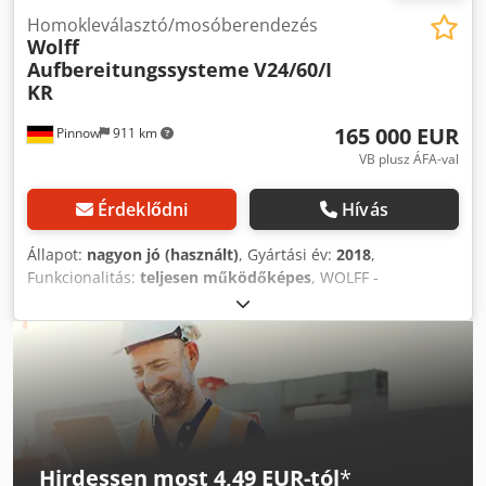
Homokleválasztó/mosóberendezés
Wolff
Aufbereitungssysteme
V24/60/I
KR
165 000 EUR
Pinnow
911 km
VB plusz ÁFA-val
Érdeklődni
Hívás
Állapot:
nagyon jó (használt)
, Gyártási év:
2018
,
Funkcionalitás:
teljesen működőképes
, WOLFF -
homokleválasztó/öblítő berendezés Dsdpey N Rtyefx An
Tock
Hirdessen most 4,49 EUR-tól
*