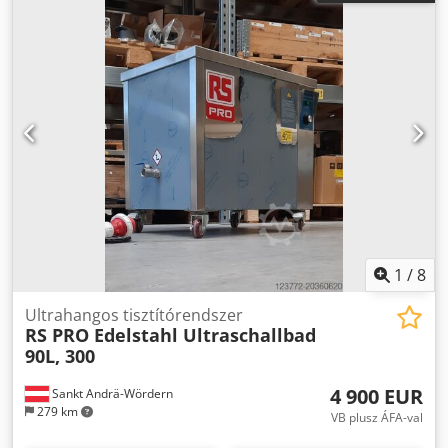
1
/
8
Ultrahangos tisztítórendszer
RS PRO Edelstahl Ultraschallbad
90L, 300
4 900 EUR
Sankt Andrä-Wördern
279 km
VB plusz ÁFA-val