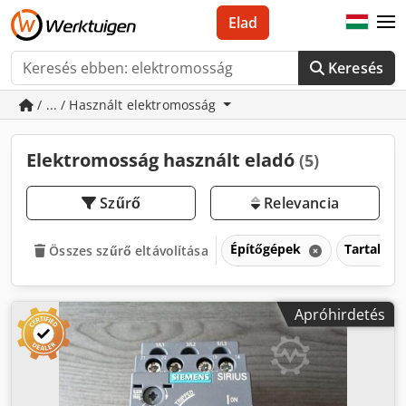
Elad
Keresés
/ ... / Használt elektromosság
Elektromosság használt eladó
(5)
Szűrő
Relevancia
Építőgépek
Tartalék 
Összes szűrő eltávolítása
Apróhirdetés