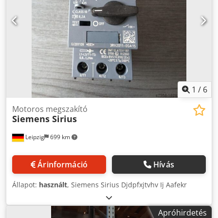
1
/
6
Motoros megszakító
Siemens Sirius
Leipzig
699 km
Árinformáció
Hívás
Állapot:
használt
, Siemens Sirius Djdpfxjtvhv Ij Aafekr
Apróhirdetés