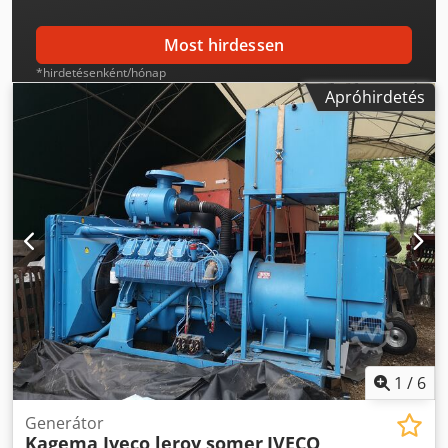
Most hirdessen
*hirdetésenként/hónap
Apróhirdetés
1
/
6
Generátor
Kagema Iveco leroy somer
IVECO