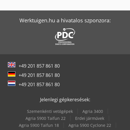
Tec Freetec
Tec Rotec
Werktuigen.hu a hivatalos szponzora:
+49 201 857 861 80
+49 201 857 861 80
+49 201 857 861 80
Jelenlegi gépkeresések:
Szemenkénti vetőgépek
Agria 3400
Agria 5900 Taifun 22
Erdei járművek
Agria 5900 Taifun 18
Agria 5900 Cyclone 22