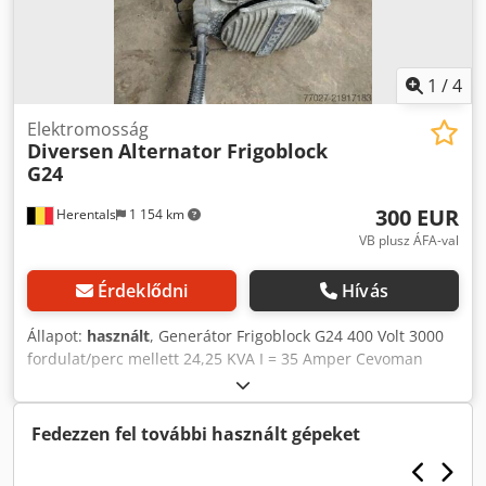
1
/
4
Elektromosság
Diversen
Alternator Frigoblock
G24
300 EUR
Herentals
1 154 km
VB plusz ÁFA-val
Érdeklődni
Hívás
Állapot:
használt
, Generátor Frigoblock G24 400 Volt 3000
fordulat/perc mellett 24,25 KVA I = 35 Amper Cevoman
bvba. Lenskensdijk 5 Djdpey R Nt Uofx Aafskr 2200
Herentals Belgium
Fedezzen fel további használt gépeket