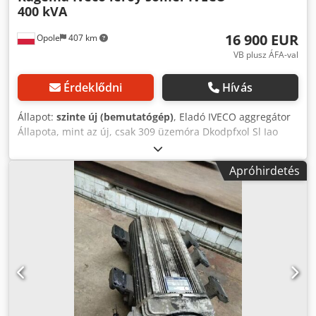
400 kVA
16 900 EUR
Opole
407 km
VB plusz ÁFA-val
Érdeklődni
Hívás
Állapot:
szinte új (bemutatógép)
, Eladó IVECO aggregátor
Állapota, mint az új, csak 309 üzemóra Dkodpfxol Sl Iao
Aafsr Gyártó: KAGEMA IVECO motor, 8 hengeres turbódízel
Folyamatos teljesítmény 400 kVA Üzemanyagtartály 500 l
Apróhirdetés
Terheléses próba után