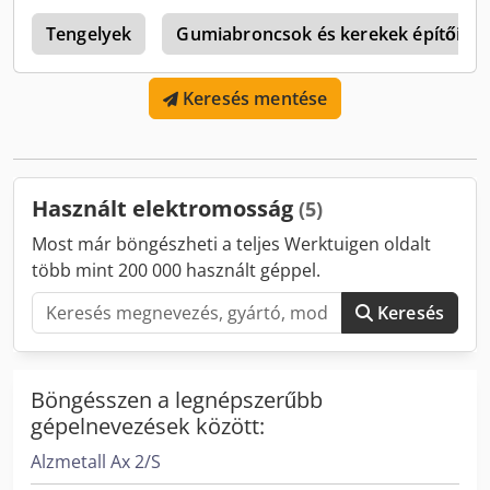
0
Tengelyek
Gumiabroncsok és kerekek építőipar
Keresés mentése
Használt elektromosság
(5)
Most már böngészheti a teljes Werktuigen oldalt
több mint 200 000 használt géppel.
Keresés
Böngésszen a legnépszerűbb
gépelnevezések között:
Alzmetall Ax 2/S