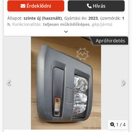
Érdeklődni
Hívás
Állapot:
szinte új (használt)
, Gyártási év:
2023
, üzemórák:
1
h
, Funkcionalitás:
teljesen működőképes
, gép/jármű
száma:
2013-5191
, Ultrahangos tisztítóberendezés,
kevesebb mint 2 üzemóra Dedpfx Ajxqnqpjafokr
Apróhirdetés
1
/
4