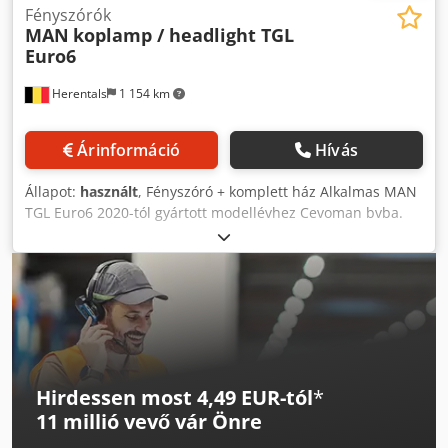
Fényszórók
MAN
koplamp / headlight TGL
Euro6
Herentals
1 154 km
Árinformáció
Hívás
Állapot:
használt
, Fényszóró + komplett ház Alkalmas MAN
TGL Euro6 2020-tól gyártott modellévhez Cevoman bvba.
Lenskensdijk 5 2200 Herentals Dodpfewx Er Aox Aafokr
Belgium
Hirdessen most 4,49 EUR-tól
*
11 millió vevő
vár Önre