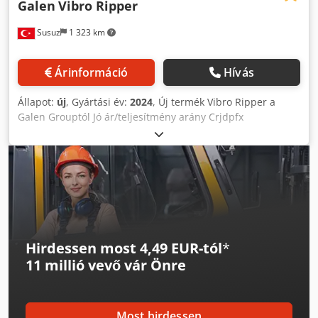
Galen
Vibro Ripper
Susuz
1 323 km
Árinformáció
Hívás
Állapot:
új
, Gyártási év:
2024
, Új termék Vibro Ripper a
Galen Grouptól Jó ár/teljesítmény arány Crjdpfx
Aceurlznoaof Minden hidraulikus/pótalkatrész megegyezik
a piaci termékkel A Galen Vibro Bucket, egy hidraulikus
tartozék a kotrógépekhez, és az alkalmazások 80%-ában
sokkal termelékenyebb, mint bármelyik hidraulikus
kalapács a piacon. Ráadásul a vibráció helyett ütő (ütő)
rendszert használunk, ami hatékonyabbá teszi.
Hirdessen most 4,49 EUR-tól
*
11 millió vevő
vár Önre
Most hirdessen