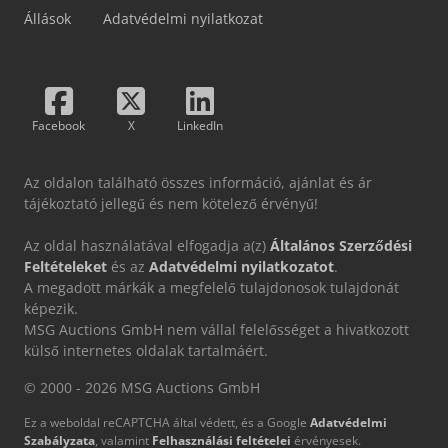
Állások
Adatvédelmi nyilatkozat
Facebook
X
LinkedIn
Az oldalon található összes információ, ajánlat és ár
tájékoztató jellegű és nem kötelező érvényű!
Az oldal használatával elfogadja a(z)
Általános Szerződési
Feltételeket
és az
Adatvédelmi nyilatkozatot
.
A megadott márkák a megfelelő tulajdonosok tulajdonát
képezik.
MSG Auctions GmbH nem vállal felelősséget a hivatkozott
külső internetes oldalak tartalmáért.
© 2000 - 2026 MSG Auctions GmbH
Ez a weboldal reCAPTCHA által védett, és a Google
Adatvédelmi
Szabályzata
, valamint
Felhasználási feltételei
érvényesek.