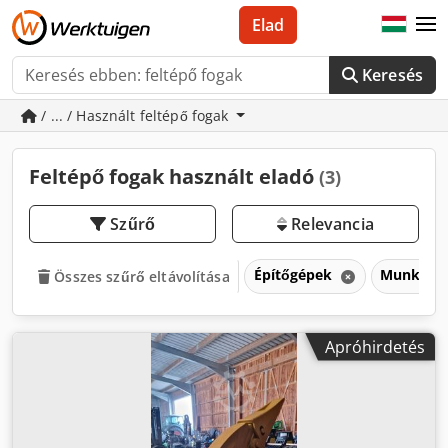
Elad
Keresés
/ ... / Használt feltépő fogak
Feltépő fogak használt eladó
(3)
Szűrő
Relevancia
Építőgépek
Munkagép
Összes szűrő eltávolítása
Apróhirdetés