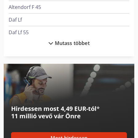
Altendorf F 45
Daf Lf
Daf Lf 55
Mutass többet
Ep Epl154
Felder F 700 Z
Felder Fs 722
Felder G 380
Felder G 480
Hirdessen most 4,49 EUR-tól
*
Felder K 700 S
11 millió vevő
vár Önre
Felder Rl 140
Felder Rl 300
Most hirdessen