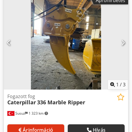
Apróhirdetés
1
/
3
Fogazott fog
Caterpillar
336 Marble Ripper
Susuz
1 323 km
Árinformáció
Hívás