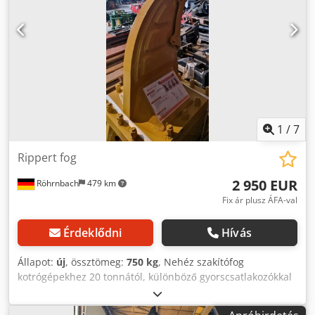
1
/
7
Rippert fog
2 950 EUR
Röhrnbach
479 km
Fix ár plusz ÁFA-val
Érdeklődni
Hívás
Állapot:
új
, össztömeg:
750 kg
, Nehéz szakítófog
kotrógépekhez 20 tonnától, különböző gyorscsatlakozókkal
elérhető. Egyéb modellek raktáron. Codpfxjydnu Ae Acasrf