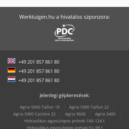
Volvo Fm 300
Werktuigen.hu a hivatalos szponzora:
+49 201 857 861 80
+49 201 857 861 80
+49 201 857 861 80
Jelenlegi gépkeresések:
Agria 5900 Taifun 18
Agria 5900 Taifun 22
Agria 5900 Cyclone 22
Agria 9600
Agria 3400
Hidraulikus egyoszlopos prések 100–124 t
Hidraulikus egyoszlopos prések 51–99 t