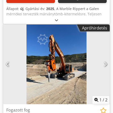
Állapot:
új
, Gyártási év:
2025
, A Marble Rippert a Galen
mérnökei tervezték márványtömb-kitermelésre. Teljesen
kopásálló acélból készült, márványtömb leválasztására
szolgál. Részletes információkért forduljon hozzánk
Apróhirdetés
Crsdpfx Asv H Rw Ijcaof
1
/
2
Fogazott fog