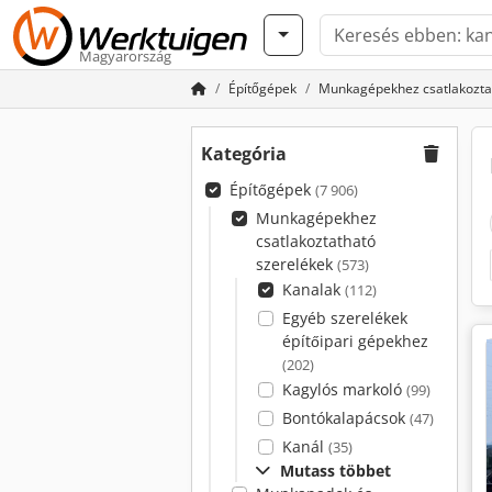
Magyarország
Építőgépek
Munkagépekhez csatlakozta
Kategória
Építőgépek
(7 906)
Munkagépekhez
csatlakoztatható
szerelékek
(573)
Kanalak
(112)
Egyéb szerelékek
építőipari gépekhez
(202)
Kagylós markoló
(99)
Bontókalapácsok
(47)
Kanál
(35)
Mutass többet