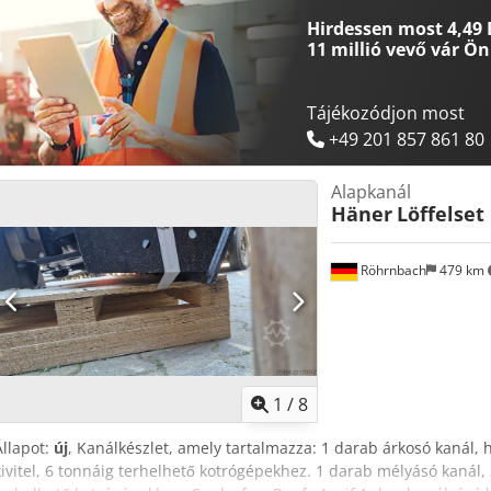
Hirdessen most 4,49 
11 millió vevő
vár Ön
Tájékozódjon most
+49 201 857 861 80
Alapkanál
Häner
Löffelset
Röhrnbach
479 km
1
/
8
Állapot:
új
, Kanálkészlet, amely tartalmazza: 1 darab árkosó kanál, 
kivitel, 6 tonnáig terhelhető kotrógépekhez. 1 darab mélyásó kanál,