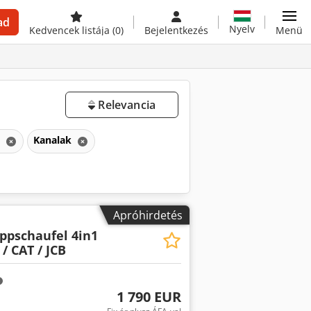
ad
Nyelv
Kedvencek listája
(0)
Bejelentkezés
Menü
Relevancia
k
Kanalak
Apróhirdetés
ppschaufel 4in1
/ CAT / JCB
1 790 EUR