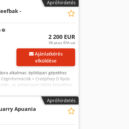
Apróhirdetés
eefbak -
m
2 200 EUR
VB plusz ÁFA-val
öbb képet
Ajánlatkérés
elküldése
lásra alkalmas: építőipari gépekhez
 = Céginformációk = Credpfxey D Rpds
entén, az antwerpeni kikötő közelében
-ig.
Apróhirdetés
uarry Apuania