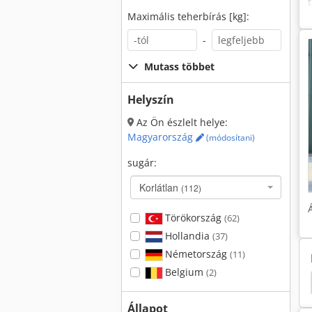
Maximális teherbírás [kg]:
-
Mutass többet
Helyszín
Az Ön észlelt helye:
Magyarország
(módosítani)
sugár:
Korlátlan
(112)
Törökország
(62)
Hollandia
(37)
Németország
(11)
Belgium
(2)
r G9512
Hitachi Kompresszor
Liebherr Daruk
Állapot