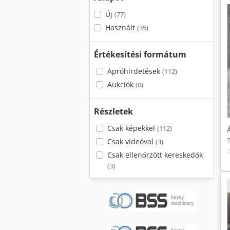
Új
(77)
Használt
(35)
Értékesítési formátum
Apróhirdetések
(112)
Aukciók
(0)
Részletek
Csak képekkel
(112)
Csak videóval
(3)
Csak ellenőrzött kereskedők
(3)