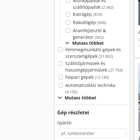
Munkapadok és
szállítópadok
(2 342)
Kotrógép
(818)
Rakodógép
(606)
Áramfejlesztő &
generátor
(562)
Mutass többet
Fémmegmunkáló gépek és
szerszámgépek
(31 892)
Szállítójárművek és
haszongépjárművek
(27 754)
Faipari gépek
(12 145)
Automatizálási technika
(9 155)
Mutass többet
Gép részletei
Gyártó: