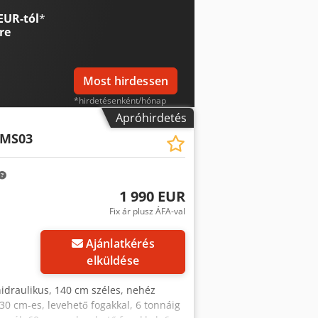
EUR-tól
*
re
Most hirdessen
*hirdetésenként/hónap
Apróhirdetés
 MS03
1 990 EUR
Fix ár plusz ÁFA-val
Ajánlatkérés
elküldése
hidraulikus, 140 cm széles, nehéz
 30 cm-es, levehető fogakkal, 6 tonnáig