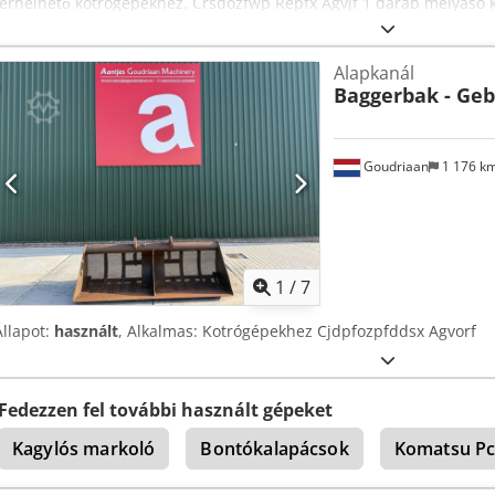
terhelhető kotrógépekhez. Crsdozfwp Repfx Agvjf 1 darab mélyásó ka
tonnáig terhelhető kotrógépekhez.
Alapkanál
Baggerbak - Geb
Goudriaan
1 176 k
1
/
7
Állapot:
használt
, Alkalmas: Kotrógépekhez Cjdpfozpfddsx Agvorf
Fedezzen fel további használt gépeket
Kagylós markoló
Bontókalapácsok
Komatsu Pc