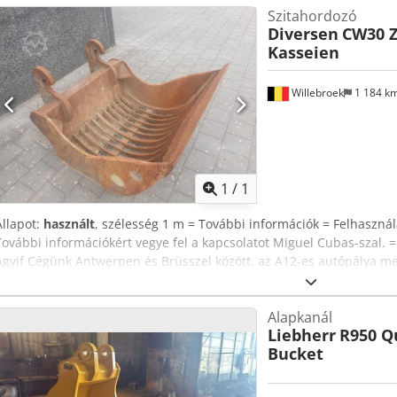
Szitahordozó
Diversen
CW30 Z
Kasseien
Willebroek
1 184 k
Kérjen t
1
/
1
Állapot:
használt
, szélesség 1 m = További információk = Felhaszná
További információkért vegye fel a kapcsolatot Miguel Cubas-szal.
Agvjf Cégünk Antwerpen és Brüsszel között, az A12-es autópálya m
található. Nyitvatartás: hétfőtől péntekig folyamatosan 8:30-tól 19:00
Alapkanál
Liebherr
R950 Q
Bucket