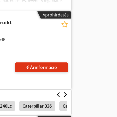
nál, 60 cm-es, levehető fogakkal, 6
Apróhirdetés
ruikt
m
Árinformáció
240Lc
Caterpillar 336
Caterpillar 320