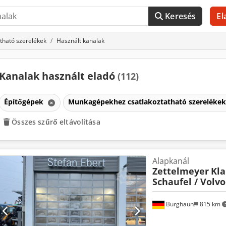
Keresés
El
tható szerelékek
Használt kanalak
Kanalak használt eladó
(112)
Építőgépek
Munkagépekhez csatlakoztatható szereléke
Összes szűrő eltávolítása
Alapkanál
Zettelmeyer
Kla
Schaufel / Volvo 
Burghaun
815 km