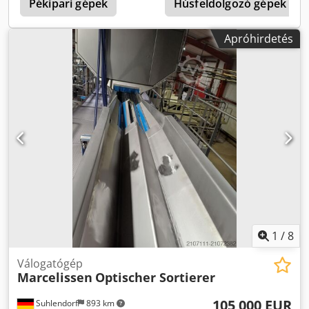
Pékipari gépek
Húsfeldolgozó gépek
Apróhirdetés
1
/
8
Válogatógép
Marcelissen
Optischer Sortierer
105 000 EUR
Suhlendorf
893 km