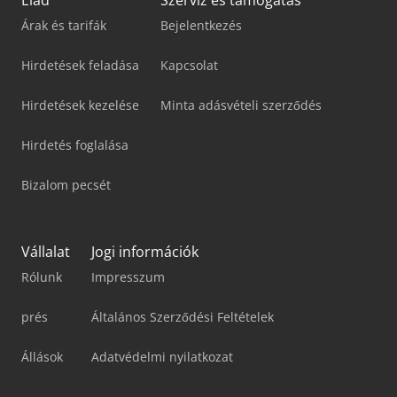
Elad
Szerviz és támogatás
Árak és tarifák
Bejelentkezés
Hirdetések feladása
Kapcsolat
Hirdetések kezelése
Minta adásvételi szerződés
Hirdetés foglalása
Bizalom pecsét
Vállalat
Jogi információk
Rólunk
Impresszum
prés
Általános Szerződési Feltételek
Állások
Adatvédelmi nyilatkozat