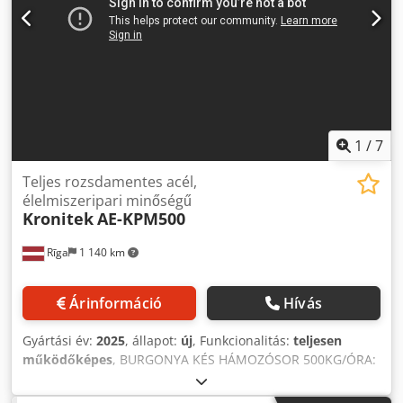
Aljx H Iqkj Aorf
1
/
7
Teljes rozsdamentes acél,
élelmiszeripari minőségű
Kronitek
AE-KPM500
Rīga
1 140 km
Árinformáció
Hívás
Gyártási év:
2025
, állapot:
új
, Funkcionalitás:
teljesen
működőképes
, BURGONYA KÉS HÁMOZÓSOR 500KG/ÓRA:
GYÖKÉRZÖLDSÉG HÁMOZÓ RP800 A Zöldség- és
Gyökérpolírozó/Mosó hatékony tisztításra és opcionális