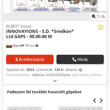
1
/
6
ROBOT Vonal
INNOVAYIONS - S.D. *Sredkov*
Ltd
GAPS - 00.00.00 M
Варна
793 km
Árinformáció
Hívás
Gyártási év:
2023
, üzemórák:
120 h
, állapot:
új
,
Funkcionalitás:
teljesen működőképes
, gép/jármű száma:
GAPS 1!!!
, Felszereltség:
ABS
, Videoklip GAPS - 00.00/00 _ !!!
Crjdpfxsyfg Evo Al Asf
Fedezzen fel további használt gépeket