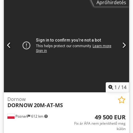
Apróhirdetés
1
/
14
Dornow
DORNOW
20M-AT-MS
49 500 EUR
Poznań
612 km
Fix ár ÁFA nem jeleníthető meg
külön