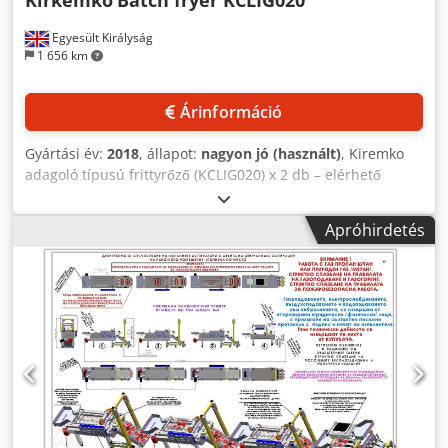
Egyesült Királyság
1 656 km
Árinformáció
Gyártási év:
2018
, állapot:
nagyon jó (használt)
, Kiremko
adagoló típusú frittyrőző (KCLIG020) x 2 db – elérhető
(gyártási év: 2018/2012) 2 db Kiremko adagoló típusú
frittyrőző, korábban burgonyasziromok készítésére
Apróhirdetés
használták, mindkét egység óránként 20 kg kapacitású.
(Összesen 40 kg/óra). Crsdpfx Aeznv Tysl Asf Mindkét
Kiremko frittyrőző vonalhoz tartozik egy szeletelő. Az egyik
szeletelő Fam, a másik Urschel gyártmányú. Kiváló
állapotban, teljesen működőképes. Mindkét vonalhoz
tartozik páraelszívó és tűzoltó rendszer.