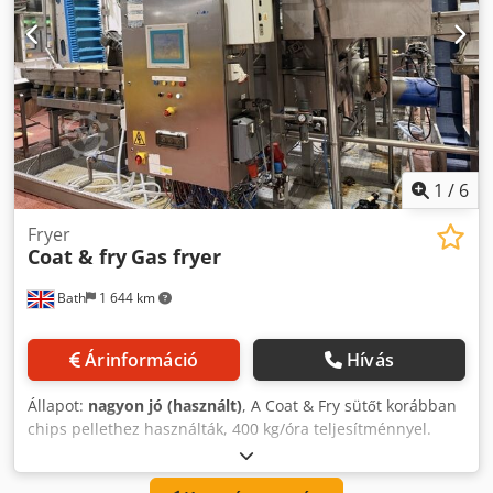
higiéniai előírásoknak, könnyen tisztítható, és
környezetbarát. A rendszeres tisztítás és a megfelelő
kezelés szükséges ahhoz, hogy a berendezés
zökkenőmentesen és biztonságosan működjön,
minimalizálva a nem megfelelő használatból eredő
balesetek kockázatát. Összességében ez a gyökérhámozó
egy robusztus és sokoldalú megoldás a hatékony a
gyökérzöldségek és a puha héjú gyümölcsök hatékony és
1
/
6
hatékony feldolgozásához, így nélkülözhetetlen eszközzé
teszi minden élelmiszer-feldolgozó berendezésben.
Fryer
Coat & fry
Gas fryer
Bath
1 644 km
Árinformáció
Hívás
Állapot:
nagyon jó (használt)
, A Coat & Fry sütőt korábban
chips pellethez használták, 400 kg/óra teljesítménnyel.
Felújított elektromos rendszerrel. Crsdpfx Aleymr Tbo Asf