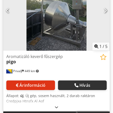
1
/
5
Aromatizáló keverő fűszergép
pigo
Privalj
449 km
Árinformáció
Hívás
Állapot:
új
, Új gép, sosem használt, 2 darab raktáron
Credpjxa Htnsfx Al Aof