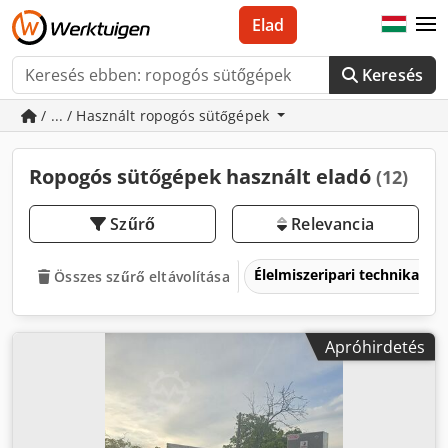
Elad
Keresés
/ ... / Használt ropogós sütőgépek
Ropogós sütőgépek használt eladó
(12)
Szűrő
Relevancia
Élelmiszeripari technika
Összes szűrő eltávolítása
Apróhirdetés