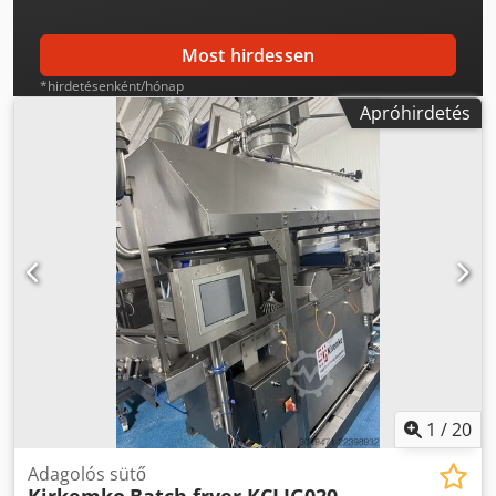
Most hirdessen
*hirdetésenként/hónap
Apróhirdetés
1
/
20
Adagolós sütő
Kirkemko
Batch fryer KCLIG020