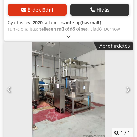
Érdeklődni
Hívás
Gyártási év:
2020
, állapot:
szinte új (használt)
,
Funkcionalitás:
teljesen működőképes
, Eladó: Dornow
burgonyahámozó sor (gyártási év: 2020) Használatban volt
2023 augusztusáig – nagyon jó állapotban, teljesen
Apróhirdetés
működőképes. A sor elemei: • Tároló bunker
szállítószalaggal (kb. 1 t nyersanyag kapacitás) •
Burgonyahámozó késekkel, 20M-AT-MS modell • Hengeres
ellenőrző asztal kivehető gumómosó egységgel • Előmosó
szállítószalagokkal • Tartósítási és csomagoló gép elvivő
szalaggal, adagolószalaggal, csepegtető szekcióval és öblítő
fúvókákkal (levegő és víz) • Egykamrás
vákuumcsomagológép (kamra mérete: 600 x 400 mm,
vákuumszivattyú teljesítménye: 60 m³/h) • A hámozóhoz
tartalék, új pengék tartoznak a készlethez. A sor
használható céklához, zellerhez, hosszabb hámozási ciklus
esetén akár sárgarépához is. Felár ellenében opcionálisan
adható hozzá: szeletelőgép, fémdetektor... igény szerint.
Műszaki adatok: • Automatikus munkafolyamat: o A
1
/
1