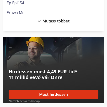
Ep Epl154
Erowa Mts
Mutass többet
Felder G 380
Felder G 480
Felder K 700 S
Felder Rl 140
Lagun L 1400
Hirdessen most 4,49 EUR-tól
*
Lagun L 2000
11 millió vevő
vár Önre
Linde L 10
Linde L 12
Most hirdessen
Linde R 16
*hirdetésenként/hónap