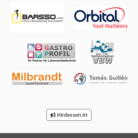
Linde R 20
Linde Targonca
Mercedes-Benz V
Merlo R 50.21 S
Scania G
Scania R 400
Sennebogen 355 E
Sennebogen 818 E
Sennebogen 821 E
Hirdessen itt
Tec Freetec
Tec Rotec