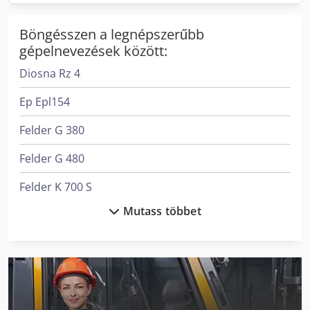
Böngésszen a legnépszerűbb
gépelnevezések között:
Diosna Rz 4
Ep Epl154
Felder G 380
Felder G 480
Felder K 700 S
Mutass többet
Hitachi Zx38U-6
Kaup 2T 160B
Krone Bdf
Kögel Box