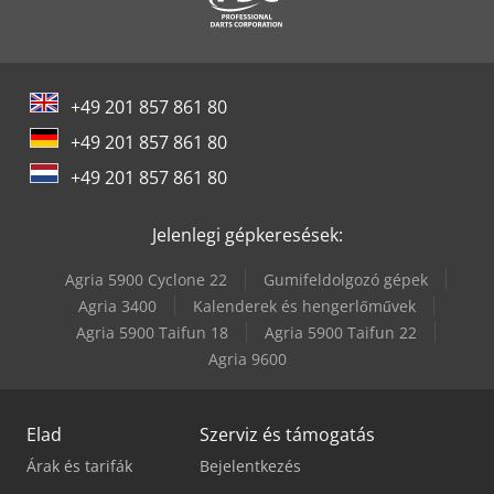
Scherer Feinbau Vdz 220 / Ds
Tec Freetec
+49 201 857 861 80
Tec Rotec
+49 201 857 861 80
Volvo Fh 400
+49 201 857 861 80
Weinbrenner Tsv 6/3050
Jelenlegi gépkeresések:
Agria 5900 Cyclone 22
Gumifeldolgozó gépek
Agria 3400
Kalenderek és hengerlőművek
Agria 5900 Taifun 18
Agria 5900 Taifun 22
Agria 9600
Elad
Szerviz és támogatás
Árak és tarifák
Bejelentkezés