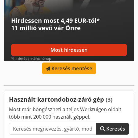
dobozsúly: 50 kg Teljesítmény: 0,4 kW Tápellátás: 400 V –
50 Hz Súly: 170 kg
Hirdessen most 4,49 EUR-tól
*
11 millió vevő
vár Önre
Most hirdessen
*hirdetésenként/hónap
Keresés mentése
Használt kartondoboz-záró gép
(3)
Most már böngészheti a teljes Werktuigen oldalt
több mint 200 000 használt géppel.
Keresés