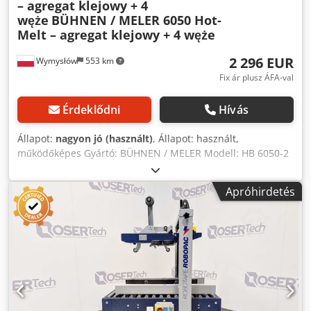
– agregat klejowy + 4
węże
BÜHNEN / MELER 6050 Hot-
Melt – agregat klejowy + 4 węże
2 296 EUR
Wymysłów
553 km
Fix ár plusz ÁFA-val
Érdeklődni
Hívás
Állapot:
nagyon jó (használt)
, Állapot: használt,
működőképes Gyártó: BÜHNEN / MELER Modell: HB 6050-2
NI120 📋 Termékleírás: Eladó professzionális HOT-MELT
ragasztóolvasztó aggregát BÜHNEN / MELER 6050, ipari
Apróhirdetés
ragasztófelhordáshoz tervezve. Magas minőségű európai
gyártású berendezés, használható: - csomagolásban -
bútorgyártásban - fafeldolgozó iparban - gyártósorokon ⚙️
Műszaki adatok (adattábláról): Tápfeszültség: - 230V / 50-60
Hz - 400V (3 fázis) Teljesítmény: max. 4,7 kW Max.
hőmérséklet: 200°C Max. nyomás: max. 160 bar Kimenetek
száma: 2 Modell: HB 6050-2 NI120 📦 A csomag tartalma: ✔️
BÜHNEN / MELER ragasztóolvasztó aggregát ✔️ 4 fűtött