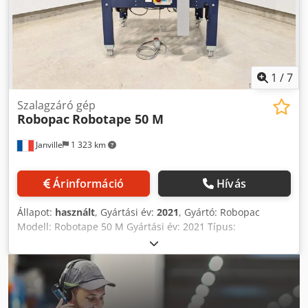
tömlő (teljes készlet!) ✔️ A képeken látható kábelek és
csatlakozók 🔍 Állapot: - használt eszköz - normál
használati nyomokkal Crsdsy Aam Nepfx Aqiof - jó műszaki
állapotban - a tartály belseje látható a fotókon - pontosan a
fotók szerinti állapotban eladó
1
/
7
Szalagzáró gép
Robopac
Robotape 50 M
Janville
1 323 km
Árinformáció
Hívás
Állapot:
használt
, Gyártási év:
2021
, Gyártó: Robopac
Modell: Robotape 50 M Gyártási év: 2021 Típus:
Félautomata ragasztószalagos gép Csdpoyy S Imsfx Aqiorf
Szállítószalag sebessége: 22 m/perc Ragasztószalag
szélessége: 50–75 mm Minimális dobozméretek (HxSZxM):
150x110x110 mm Maximális dobozméretek (HxSZxM):
∞x500x500 mm Minimális dobozsúly: 1 kg Maximális