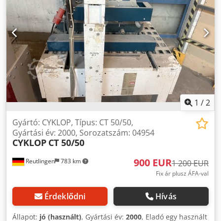
1
/
2
Gyártó: CYKLOP, Típus: CT 50/50,
Gyártási év: 2000, Sorozatszám: 04954
CYKLOP
CT 50/50
900 EUR
Reutlingen
783 km
1 200 EUR
Fix ár plusz ÁFA-val
Érdeklődni
Hívás
Állapot:
jó (használt)
, Gyártási év:
2000
, Eladó egy használt