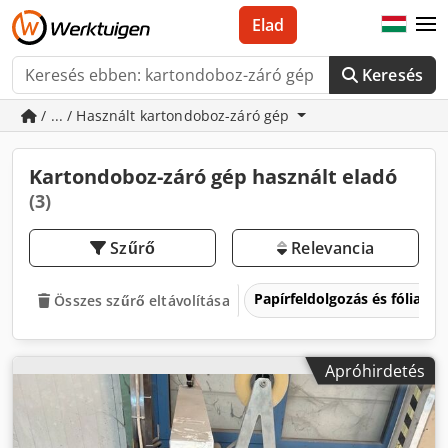
Elad
Keresés
/ ... / Használt kartondoboz-záró gép
Kartondoboz-záró gép használt eladó
(3)
Szűrő
Relevancia
Papírfeldolgozás és fóliafel
Összes szűrő eltávolítása
Apróhirdetés