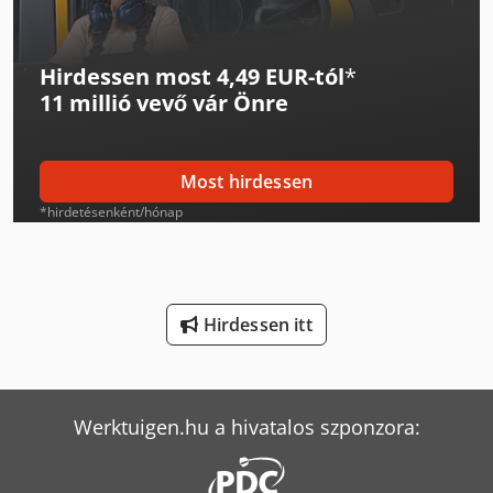
Lagun L 1400
Hirdessen most 4,49 EUR-tól
*
Langzauner Lzg-M-Ii-Sy
11 millió vevő
vár Önre
Langzauner Lzk-4
Man L 2000
Most hirdessen
Man Tgm 15
*hirdetésenként/hónap
Manitou Mt 1840
Mercedes-Benz Atego
Hirdessen itt
Mercedes-Benz Mb Trac
Mercedes-Benz Unimog 400
Werktuigen.hu a hivatalos szponzora:
Mercedes-Benz V
Mercedes-Benz Vario