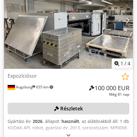
1
/
4
Expozíciósor
100 000 EUR
Augsburg
655 km
Még 81 nap
Részletek
Gyártási év:
2026
, állapot:
használt
, az alábbiakból áll: 1 db
KODAK APL robot, gyártási év: 2013, sorozatszám: MP0068,
1 db KODAK Magnus VLF Quantum 6383 V-Speed / MTA