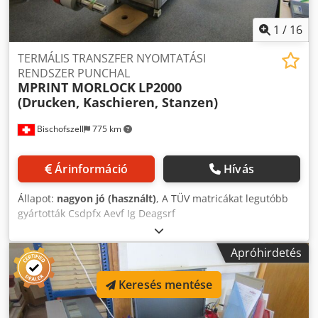
1
/
16
TERMÁLIS TRANSZFER NYOMTATÁSI
RENDSZER PUNCHAL
MPRINT MORLOCK
LP2000
(Drucken, Kaschieren, Stanzen)
Bischofszell
775 km
Árinformáció
Hívás
Állapot:
nagyon jó (használt)
, A TÜV matricákat legutóbb
gyártották Csdpfx Aevf Ig Deagsrf
Apróhirdetés
Keresés mentése