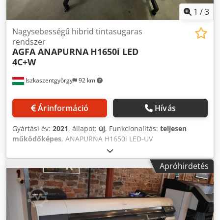
működésének vezérlését. Vegye fel velünk a kapcsolatot
1
/
3
Nagysebességű hibrid tintasugaras
rendszer
AGFA ANAPURNA
H1650i LED
4C+W
Iszkaszentgyörgy
92 km
Árinformáció
Hívás
Gyártási év:
2021
, állapot:
új
, Funkcionalitás:
teljesen
működőképes
, ANAPURNA H1650i LED-UV
nyomtatórendszer: Belépő szintű modell, a hibrid,
nagyméretű Anapurna H1650i LED nyomtató ideális
Apróhirdetés
reklámdekorációs cégeknek, digitális nyomdáknak,
fotólaboroknak és közepes méretű grafikai nyomdáknak,
akik kartonra és tekercspapírra történő nyomtatást
szeretnének kombinálni. A nyomtatómű akár 1,65 m
szélességig képes nyomtatni bel- és kültéri