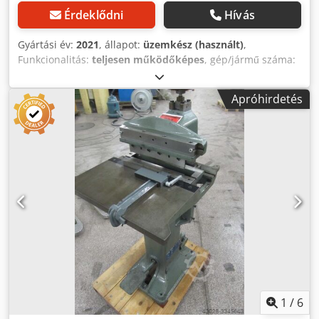
Érdeklődni
Hívás
Gyártási év:
2021
, állapot:
üzemkész (használt)
,
Funkcionalitás:
teljesen működőképes
, gép/jármű száma:
0385
, Az “OSV S400G” PUR hab tömítőkeverő és
adagológép. Kétkomponensű poliuretán rendszerek
Apróhirdetés
befecskendezéses öntéséhez tervezték, az anyag adott
pályán történő felhordásához, például elektromos
szekrényajtókhoz. Crjdsyzhbrspfx Aagef
1
/
6