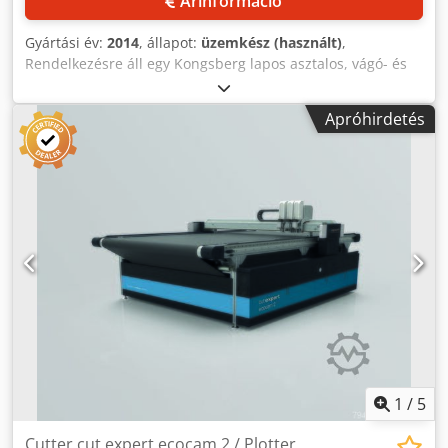
Árinformáció
Gyártási év:
2014
, állapot:
üzemkész (használt)
,
Rendelkezésre áll egy Kongsberg lapos asztalos, vágó- és
hornyozó plotter. Asztal méretei (X/Y): 1329 mm/1834 mm,
munkaterület méretei (X/Y): 1324 mm/1624 mm, maximális
Apróhirdetés
sebesség: 50 m/perc, pozicionálási pontosság: +/-0,2 mm,
ismétlési pontosság: +/-0,05 mm, anyagvastagság: 50 mm,
maximális szerszerő: 220 kN, szerszámok: 1/2/3:
húrókés/oszcilláló kés/hajtógörgő, regisztrációs rendszer: i-
cut Vision Pro. Gép méretei (X/Y): kb. 2250 mm/2000 mm,
súly: kb. 420 kg, üzemórai szám: kb. 250 óra. Dokumentáció
rendelkezésre áll. Lehetséges a helyszíni megtekintés.
Cedszp Rfyspfx Aagsrf
1
/
5
Cutter cut expert ecocam 2 / Plotter