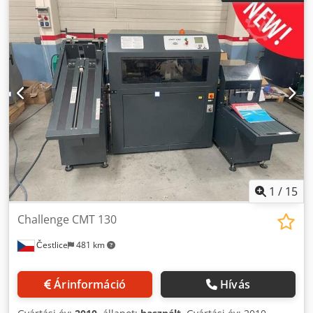
Ø 70 cm Keresztirányú ragasztóegység NEM ELÉRHETŐ!!!
Programozható hosszúságú ragasztóegység NEM
ELÉRHETŐ!!! Különböző méretű stancoló hengerek és
számozógépekhez tartozó bütykök. Kivételes továbbító
berendezés adagolóval és Bielomatik (VWZ) haladó
számozási lehetőséggel – a fotókon nem látható. Néhány
alkatrész is tartozik hozzá. Működőképes, videót tudok
küldeni. Az ár szétszereléssel együtt 9.000 euró.
1
/
15
Challenge CMT 130
Čestlice
481 km
Árinformáció
Hívás