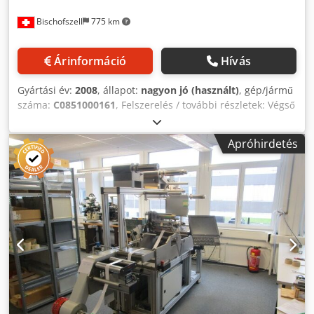
Bischofszell
775 km
Árinformáció
Hívás
Gyártási év:
2008
, állapot:
nagyon jó (használt)
, gép/jármű
száma:
C0851000161
, Felszerelés / további részletek: Végső
nyomás: 150 hPa(mbar) Credpfx Aaoh Eu Sfsgsf egyéb ilyen
típusú GÉPÉSZETEK / PÓTKÉSZLETEK és
Apróhirdetés
GÉPKOMPONENTUMOK raktárunkban rendelkezésre
állnak. KÉRÉSRE