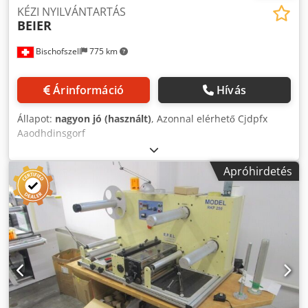
KÉZI NYILVÁNTARTÁS
BEIER
Bischofszell
775 km
Árinformáció
Hívás
Állapot:
nagyon jó (használt)
, Azonnal elérhető Cjdpfx
Aaodhdinsgorf
Apróhirdetés