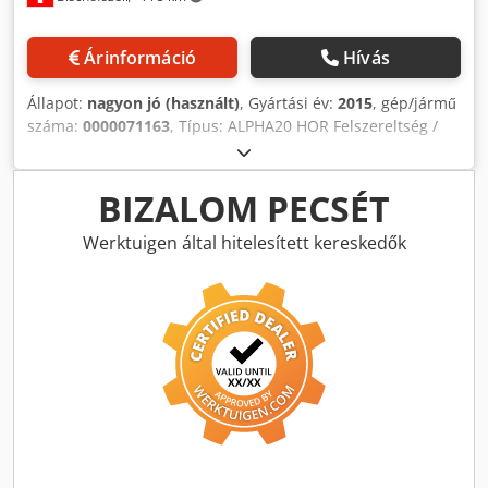
Árinformáció
Hívás
Állapot:
nagyon jó (használt)
, Gyártási év:
2015
, gép/jármű
száma:
0000071163
, Típus: ALPHA20 HOR Felszereltség /
további részletek: Codpfxeunv Rxj Aagjrf Refix DE tartállyal
(Ref. No.: 15 P 0316 90633)
BIZALOM PECSÉT
Werktuigen által hitelesített kereskedők