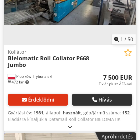
1
/
50
Kollátor
Bielomatic Roll Collator
P668
Jumbo
7 500 EUR
Piotrków Trybunalski
472 km
Fix ár plusz ÁFA-val
Érdeklődni
Hívás
Gyártási év:
1981
, állapot:
használt
, gép/jármű száma:
152
,
Eladásra kínáljuk a Datamail Roll Collator BIELOMATIK
JUMBO DATAMAIL COLLATOR P668 berendezést.
Konfiguráció: Crodpfx Aasum T Ncsgjf Évjárat: 1981 Jumbo
Apróhirdetés
papír letekercselő, Ø 127 cm (50") Szénpapír letekercselő,