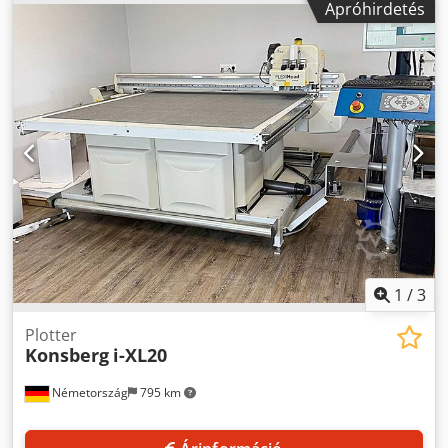
Apróhirdetés
1
/
3
Plotter
Konsberg
i-XL20
Németország
795 km