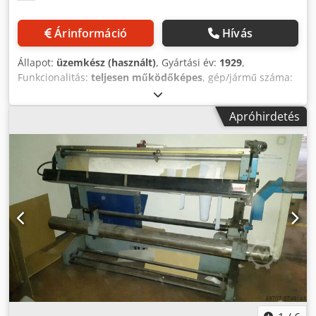
Árinformáció
Hívás
Állapot:
üzemkész (használt)
, Gyártási év:
1929
,
Funkcionalitás:
teljesen működőképes
, gép/jármű száma:
Nr. 17575
, össztömeg:
600 kg
, teljes hossz:
2 300 mm
,
teljes szélesség:
1 400 mm
, teljes magasság:
2 000 mm
, A
Apróhirdetés
litográfiai sajtó, más néven súrlóprés, kézi nyomtatásra
szolgál litográfiai köveken. Alkalmas művészek,
litográfusok, iskolák, művészeti iskolák és múzeumok
számára. A gépet legutóbb a Freiburgi Gutenberg Múzeum
műtermében használták bemutatókhoz és workshopokhoz.
Codjx A H I Dspfx Aagorf A kövek mérete legfeljebb 80 x 130
cm. Rendkívül érdekes kiállítási tárgyként is használható
bejáratoknál, éttermekben stb., vagy akár termelésre is.
Számos, különböző szélességű rakéta (nyomókeret) és 4
különböző, bőrrel borított kézi henger tartozék, melyek a
kövek festésére szolgálnak. A fa asztal kisebb felújítást
igényel. Különböző méretű litográfiai kövek is
rendelkezésre állnak.