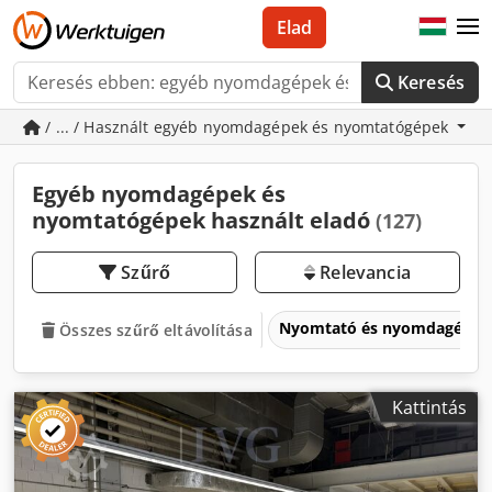
Elad
Keresés
/ ... / Használt egyéb nyomdagépek és nyomtatógépek
Egyéb nyomdagépek és
nyomtatógépek használt eladó
(127)
Szűrő
Relevancia
Nyomtató és nyomdagépe
Összes szűrő eltávolítása
Kattintás