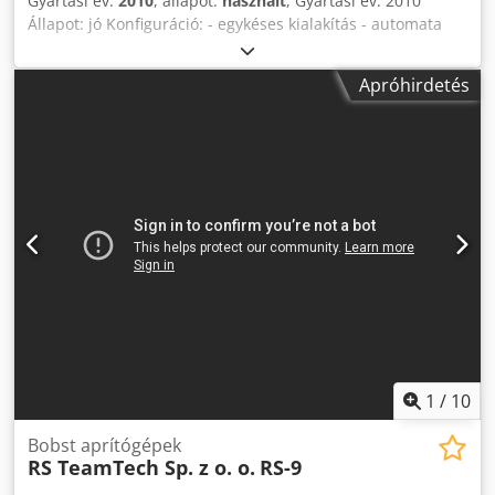
Gyártási év:
2010
, állapot:
használt
, Gyártási év: 2010
Állapot: jó Konfiguráció: - egykéses kialakítás - automata
adagoló - automata függőleges kirakó - teljesen
automatikus beállítás - segédberendezés nélküli
Apróhirdetés
üzemeltetés - két kés Műszaki paraméterek: - max. méret
(vágás előtt): 330 x 241 mm - max. méret (vágás után): 305 x
229 mm - min. méret (vágás után): 148 x 102 mm - max.
vastagság: 51 mm - min. vágás minden oldalon: 2,5 mm
Crjdpfx Aajx H Su Tsgjf - munkaprogramok száma: 99 -
beállítási sebesség: kb. 10 s - max. teljesítmény: 200 kötés/
óra - tömeg: 680 kg - méretek: 1520 x 1320 x 1450 mm -
csatlakozás: 230 V, 50/60 Hz, 3 fázis, 20 A vagy 380/415VAC,
50 Hz 3 fázis
1
/
10
Bobst aprítógépek
RS TeamTech Sp. z o. o.
RS-9