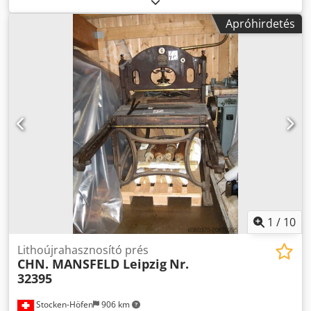
Apróhirdetés
1
/
10
Lithoújrahasznosító prés
CHN. MANSFELD Leipzig
Nr.
32395
Stocken-Höfen
906 km