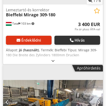
1
/
6
Lemeztartó és korrektor
Bieffebi
Mirage 309-180
3 400 EUR
Tata
103 km
Fix ár plusz ÁFA-val
Érdeklődni
Hívás
Állapot:
jó (használt)
, Termék: Bieffebi Típus: Mirage 309-
180 Die Breite des Zylinders 1800mm Drucken
Wiederholungsbereich: 230-1000mm Ungefaehre
Geschossflaeche: 2,8 x 1 x 1,5 m Ungefaehre Gewicht: 1500
Apróhirdetés
kg cca Kauf, Erwerb, Asset Management von
Industrieanlagen und Maschinen. Breites Angebot és
Gebrauchtmaschinen, Industrieanlagen Cedpscx N Dqjfx
Aagsrf