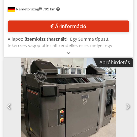
Németország
795 km
Árinformáció
Állapot:
üzemkész (használt)
, Egy Summa típusú,
tekercses vágóplotter áll rendelkezésre, melyet egy
textilgyárból származtatunk. Nyomóhenger: 4 db,
médiaszélesség: 170 mm – 1450 mm, maximális vágási
Apróhirdetés
szélesség: 1350 mm, anyagvastagság: 0,05 mm – 0,25 mm,
maximális szerszámnyomás: 600 g, perforációs nyomás:
250 g, tengelysebesség: 1 m/s, felbontás: 0,025 mm. A gép
méretei (X/Y/Z): kb. 2050 mm / 700 mm / 1150 mm, súlya:
kb. 100 kg. A gépen enyhe sérülések vannak a házon.
Dokumentáció rendelkezésre áll. Lehetséges a helyszíni
megtekintés. Credpfxszqu Ete Aagjf