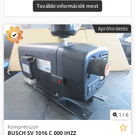
További információk most
Apróhirdetés
1
/
6
Kompresszor
BUSCH
SV 1016 C 000 IHZZ