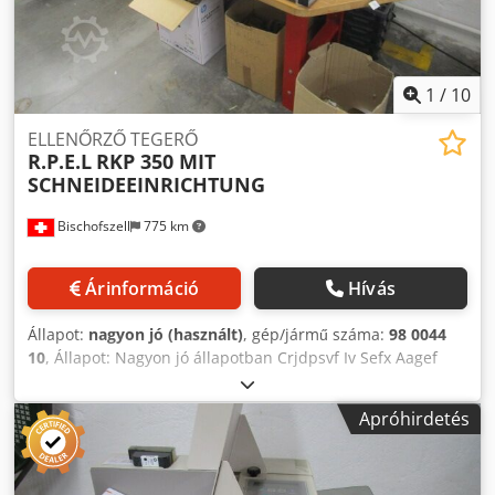
1
/
10
ELLENŐRZŐ TEGERŐ
R.P.E.L
RKP 350 MIT
SCHNEIDEEINRICHTUNG
Bischofszell
775 km
Árinformáció
Hívás
Állapot:
nagyon jó (használt)
, gép/jármű száma:
98 0044
10
, Állapot: Nagyon jó állapotban Crjdpsvf Iv Sefx Aagef
Apróhirdetés