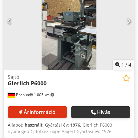
alkalmas (megfelelő lecsévézővel bővíthető) • Gyors
m/perc Max. súly 400 kg Tekercselési irány jobbról balra
megtérülés (A termékfotó illusztráció.) A gép CE-tanúsított.
vagy balról jobbra (mindkét oldalon) Ráfekvő tengely 2 psc.
Tekercselő és lecsévélő különálló Szalagvezető rendszer
ultrahangos érzékelővel 1 psc. Hulladékfelhúzó splice-
asztallal 1 m. t. sz. Forgókéses vágómodul Vezérlőpanel
érintőképernyő Adapter átmérője 152 mm. 2 psc.
Stroboszkóp szalagvezérlő érzékelővel
1
/
4
Sajtó
Gierlich
P6000
Bochum
1 005 km
Árinformáció
Hívás
Állapot:
használt
, Gyártási év:
1976
, Gierlich P6000
nyomógép Cjdpfxezruxpe Aagerf Gyártási év: 1976