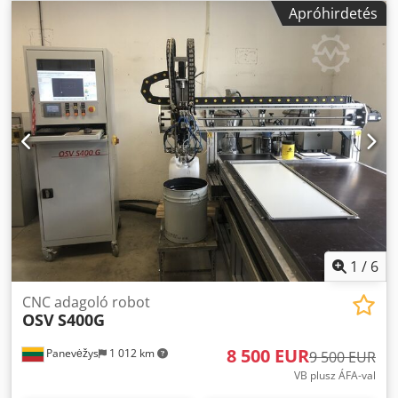
Apróhirdetés
1
/
6
CNC adagoló robot
OSV
S400G
8 500 EUR
Panevėžys
1 012 km
9 500 EUR
VB plusz ÁFA-val