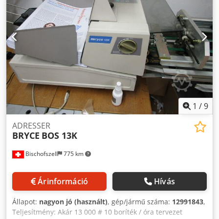
1
/
9
ADRESSER
BRYCE
BOS 13K
Bischofszell
775 km
Árinformáció
Hívás
Állapot:
nagyon jó (használt)
, gép/jármű száma:
12991843
,
Teljesítmény: Akár 13 000 # 10 boríték / óra tervezet