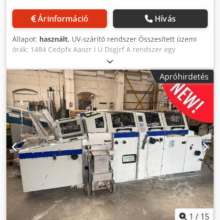
Árinformáció
Hívás
Állapot:
használt
, UV-szárító rendszer Összesített üzemi
órák: 1484 Cedpfx Aaozr I U Dsgjrf A rendszer egy
Heidelberg GTO 52 nyomdagéppel és egy LACO 52
festékkiegyenlítő rendszerrel van összekötve. Nem
Apróhirdetés
szükséges közvetlen kapcsolat a megelőző
gépekkel/eszközökkel. Egy használt ADNOS 04204B4 UV-
sugárzó (aktuális megnevezés: ADS 53-160) van beépítve.
1
/
15