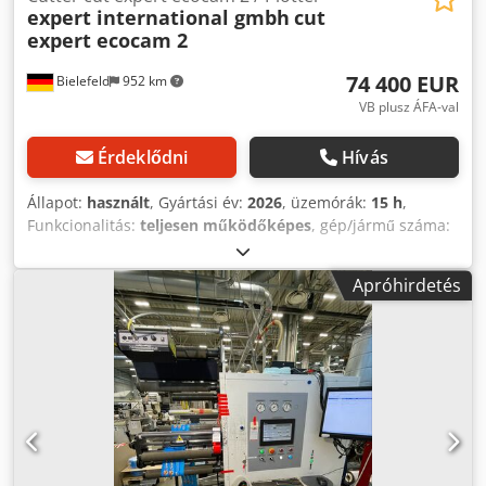
expert international gmbh
cut
expert ecocam 2
74 400 EUR
Bielefeld
952 km
VB plusz ÁFA-val
Érdeklődni
Hívás
Állapot:
használt
, Gyártási év:
2026
, üzemórák:
15 h
,
Funkcionalitás:
teljesen működőképes
, gép/jármű száma:
204065
, teljes szélesség:
2 900 mm
, teljes magasság:
3 300
mm
, Használt CNC-vágógép/plotter, vágófelület X és Y
Apróhirdetés
irányban: 2.500 x 2.100 mm. Multifunkciós CAM-
vágórendszer CNC késes technológiával, 2D vágáshoz bőr,
textil, műszaki textíliák, habszivacs és más felületszerű,
félig rugalmas vagy merev, nem fémes anyagok esetén. A
használt gép felszereltsége: • 1 vágóhíd és 1 multifunkciós
szerszámfej • A gép tartozékai: hajtott körkés,
elektromosan oszcilláló kés és egy maró (beleértve az
elszívó berendezést) • Multifunkciós szerszámfej akár 3
cserélhető szerszám befogadására • Nagy teljesítményű