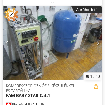
minőségben. Akár 13 000 # 10 boríték / óra levél
minőségben // Akár 12 000 # 10 boríték / óra executive
Apróhirdetés
minőségben Képterület: 9,4" x 15" (23,876 x 38,1 cm)
Felszereltség / egyéb specifikációk: Média mérete:
Szélesség: min. 3" és max. 12,25" között. Hossz: minimum
5" és maximum 15" között. Vastagság: Legfeljebb 1/4 "
(súlytól függően) Cedsic N Epepfx Aagorf Nyomtatási
felbontás: 150, 200, 300, 600 dpi vízszintesen, 600
függőlegesen Nyomtatási módok: Tervezet, levél,
végrehajtó Dokumentáció
1
/
10
KOMPRESSZOR OZMÓZIS KÉSZÜLÉKKEL
ÉS TARTÁLLYAL
FAM
BABY STAR Cat.1
Bischofszell
775 km