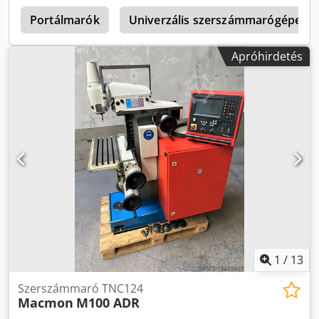
szerszámmarógép Dialog 4 vezérléssel, függőlegesen +/-
90°-kal elforgatható fej 60 mm-es maróléptékkel, vízszintes
Portálmarók
Univerzális szerszámmarógépek, 
orsó, 3 tengelyen előtolások és gyorsjáratok, hidraulikus
szerszámbefogás, automatikus központi kenés,
Apróhirdetés
hűtőfolyadék-ellátó berendezés, biztonsági vészleállító,
forgácsfröccsenés elleni védőkabin forgácstálcával, külön
kapcsolószekrény. A gép jó állapotban van. Cjdpjcxxm Eofx
Ap Isrf
1
/
13
Szerszámmaró TNC124
Macmon
M100 ADR