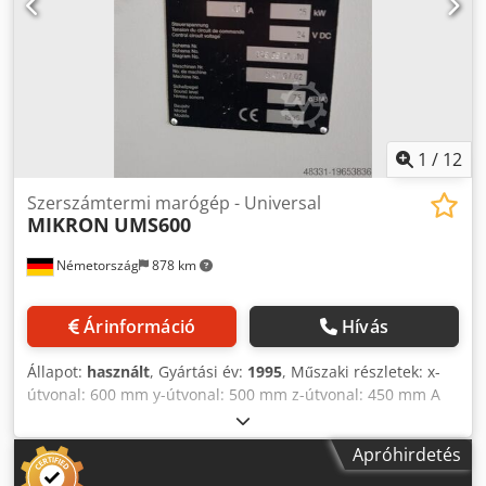
1
/
12
Szerszámtermi marógép - Universal
MIKRON
UMS600
Németország
878 km
Árinformáció
Hívás
Állapot:
használt
, Gyártási év:
1995
, Műszaki részletek: x-
útvonal: 600 mm y-útvonal: 500 mm z-útvonal: 450 mm A
gép súlya kb.: 3,5 tonna Csdpfxsw D Hhpo Ap Iorf
Apróhirdetés