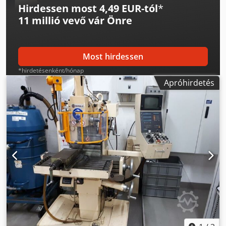
Hirdessen most 4,49 EUR-tól
*
11 millió vevő
vár Önre
Most hirdessen
*hirdetésenként/hónap
Apróhirdetés