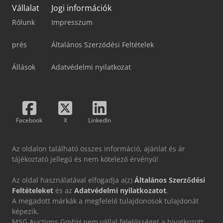
Vállalat
Jogi információk
Rólunk
Impresszum
prés
Általános Szerződési Feltételek
Állások
Adatvédelmi nyilatkozat
Facebook
X
LinkedIn
Az oldalon található összes információ, ajánlat és ár
tájékoztató jellegű és nem kötelező érvényű!
Az oldal használatával elfogadja a(z)
Általános Szerződési
Feltételeket
és az
Adatvédelmi nyilatkozatot
.
A megadott márkák a megfelelő tulajdonosok tulajdonát
képezik.
MSG Auctions GmbH nem vállal felelősséget a hivatkozott