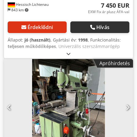
7 450 EUR
Hessisch Lichtenau
843 km
EXW Fix ár plusz ÁFA-val
Érdeklődni
Hívás
Állapot:
jó (használt)
, Gyártási év:
1998
, Funkcionalitás:
teljesen működőképes
, Univerzális szerszámmarógép
Termék: MACMON Típus: M 100 ADR Műszaki adatok -
Heidenhain TNC124 vezérlés - Gépszám: 7989 - Gyártás
Apróhirdetés
éve: 1998 - Menettávolság: X 310 mm Y 170 mm Z 330 mm -
Sebességtartomány: 40-2500 rpm (2 tartományban
fokozatmentesen szabályozható) - előtolási sebesség: 10-
800 mm/perc (fokozatmentesen állítható) - Gyorshajtás:
800 mm/perc Csdpfx Asrwml Aop Ierf - Felszereltség:
Függőleges és vízszintes orsó (a függőleges orsóhoz
emelőszerkezettel együtt) - Asztal mérete: 600 x 215 mm -
SK40 - Hajtómotor: 2,2 kW - Csatlakoztatott terhelés: 5,5 kW
- Súly: kb. 750 kg - Helyigény: 1000x1160x1400 Teljes
dokumentációval együtt A gép a helyszínen áram alatt is
kipróbálható / bemutatható. Minden információ garancia
nélkül. Előzetes eladás függvényében. A vétel tárgya