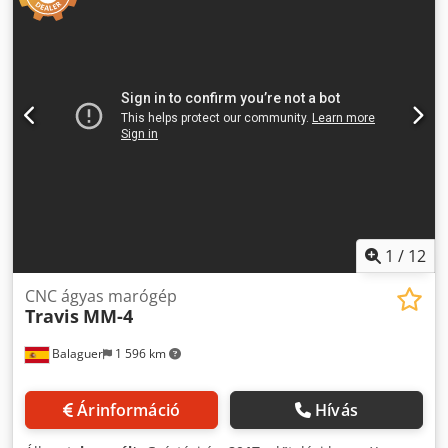
1
/
12
CNC ágyas marógép
Travis
MM-4
Balaguer
1 596 km
Árinformáció
Hívás