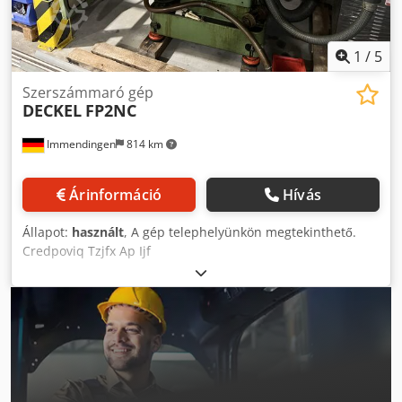
1
/
5
Szerszámmaró gép
DECKEL
FP2NC
Immendingen
814 km
Árinformáció
Hívás
Állapot:
használt
, A gép telephelyünkön megtekinthető.
Credpoviq Tzjfx Ap Ijf