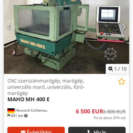
1
/
10
CNC szerszámmarógép, marógép,
univerzális maró, univerzális, fúró-
marógép
MAHO
MH 400 E
6 500 EUR
Hessisch Lichtenau
6 800 EUR
841 km
Fix ár plusz ÁFA-val
Érdeklődni
Hívás