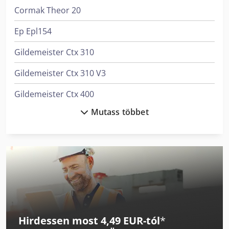
Cormak Theor 20
Ep Epl154
Gildemeister Ctx 310
Gildemeister Ctx 310 V3
Gildemeister Ctx 400
Mutass többet
Gildemeister Nef 400
Haas Umc-500
Hermle C 400
Jcb 540-180
Knuth R 32 Basic
Hirdessen most 4,49 EUR-tól
*
Knuth V-Turn 410 Pro