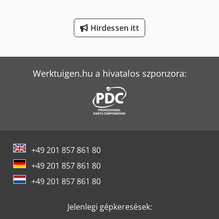
Yeong Chin Machinery Industries Co. Ltd. (Ycm) Nfx400A
Hirdessen itt
Yeong Chin Machinery Industries Co. Ltd. (Ycm) Ntc-2000Ly
Yeong Chin Machinery Industries Co. Ltd. (Ycm) Tv188B
Werktuigen.hu a hivatalos szponzora:
+49 201 857 861 80
+49 201 857 861 80
+49 201 857 861 80
Jelenlegi gépkeresések: