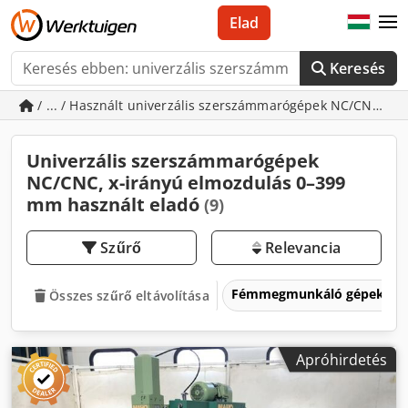
Elad
Keresés
/ ... / Használt univerzális szerszámmarógépek NC/CNC, x
Univerzális szerszámmarógépek
NC/CNC, x-irányú elmozdulás 0–399
mm használt eladó
(9)
Szűrő
Relevancia
Fémmegmunkáló gépek és 
Összes szűrő eltávolítása
Apróhirdetés