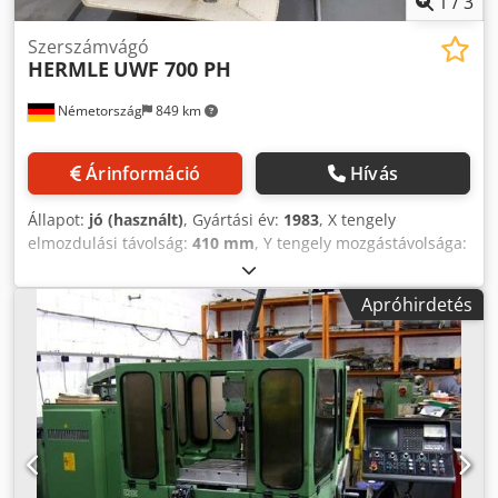
1
/
3
Szerszámvágó
HERMLE
UWF 700 PH
Németország
849 km
Árinformáció
Hívás
Állapot:
jó (használt)
, Gyártási év:
1983
, X tengely
elmozdulási távolság:
410 mm
, Y tengely mozgástávolsága:
310 mm
, Z-tengely elmozdulási távolság:
400 mm
,
Vezérlés: pozicionáló és útpálya-vezérlés képernyővel
Apróhirdetés
HEIDENHAIN TNC 135, 3 tengelyes kézi bemeneti vezérlés
MŰSZAKI ADATOK Munkatartomány X-tengely (hosszanti)
kézi/automatikus: 410/390 mm Y-tengely (keresztirányú)
kézi/automatikus: 310/290 mm Z-tengely (függőleges)
kézi/automatikus: 400/380 mm Orsóhüvely-löket
függőlegesen: 63 mm Szögasztal befogási felület: 700 x 285
mm Meghajtási teljesítmény (1500 ford./perc-nél): 2,2 kW
Fordulatszám-tartomány: 45 – 2000 ford./perc Fokozatok