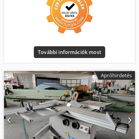
munkafelület Csendes működés és precíz vágás Gyári
asztalszélesítő és asztalhosszabbító a nagyobb
munkadarabok könnyű megmunkálásához Kihúzható
alumínium teleszkópos ütköző szögállítási lehetőséggel és
két profi lehajtható ütközővel Made in Italy Motor: 4,0 kW -
400 V Fűrészlap döntési tartomány: 90 - 45° Formátum-
tolóasztal hossza: 1600 mm Asztalhossz: 1020 mm
Asztalszélesség: 325 mm Vágásszélesség
További információk most
párhuzamütközővel: 700 mm Max. vágási magasság 90°-
nál: 100 mm Max. vágási magasság 45°-nál: 79 mm
Fűrészlap átmérője: 315 mm Fűrészlap fordulatszám: 3150
ford/perc Max. keresztvágási szélesség a fűrészlap bal
Apróhirdetés
oldalán: 1660 mm Elővágó fűrészlap átmérője: 80 mm
Dodpfx Ajwb Eh Nolfskr Elővágó fűrészlap fordulatszám:
7600 ford/perc Tömeg: kb. 276 kg Figyelem! A képeken a
párhuzamütköző és a jobb oldali asztalszélesítő nem
látható Elérhetőség: azonnal Raktárhely: Flörsheim