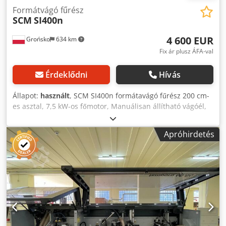
Formátvágó fűrész
SCM
SI400n
4 600 EUR
Grońsko
634 km
Fix ár plusz ÁFA-val
Érdeklődni
Hívás
Állapot:
használt
, SCM SI400n formátavágó fűrész 200 cm-
es asztal, 7,5 kW-os főmotor, Manuálisan állítható vágóél,
Maximális vágási szélesség a jobb oldalon: 1670 mm, 0-45
fokos, manuálisan állítható dőlésszög, Dedpjznbcmjfx
Apróhirdetés
Alfskr Manuálisan állítható felső és alsó vágókorong,
Maximális tárcsaátmérő: 400 mm, 3 fokozatú fordulatszám.