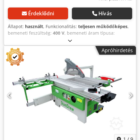
Érdeklődni
Hívás
Állapot:
használt
, Funkcionalitás:
teljesen működőképes
,
bemeneti feszültség:
400 V
, bemeneti áram típusa:
háromfázisú
, vágási magasság (max.):
104 mm
, vágási
szélesség (max.):
1 250 mm
, fűrészlap átmérője:
315 mm
,
Apróhirdetés
fűrészlap dőlésszög állítás:
45 °
, magasságállítás típusa:
mechanikai
, – Osztrák gyártású – X-Roll kocsi
vezetőrendszer – DTR és CE használati útmutató MŰSZAKI
PARAMÉTEREK: – Kocsi hossza: 2050 mm – Vágásszélesség
jobb oldalon: 1250 mm – Fűrészlap átmérője: max. 315 mm
Djdpfx Aleym Amlsfekr – Elővágó átmérője: 100 mm –
Főmotor: 5,5 kW – Elővágó motor: 0,75 kW – Fék – X-Roll
kocsi vezetőrendszer – Vágásmagasság állítás – Manuális
szögállítás: 0°–45° – Max. vágásmagasság: 104 mm – Maró
felszerelésének lehetősége: vastagság: 6–20 mm – Max.
átmérő: 228 mm – Reteszelő – Tárcsavédő burkolat – Csonk
átmérője: 50 és 120 mm – Méretek (h/sz/m): 220 / 200 / 130
cm – Tömeg: ~ 550 kg
1
/
9