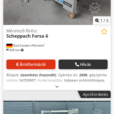
1
/
3
Méretező fűrész
Scheppach
Forsa 6
Bad Sooden-Allendorf
828 km
Árinformáció
Hívás
Állapot:
üzemkész (használt)
, Gyártási év:
2008
, gép/jármű
száma:
54720907
, Funkcionalitás:
teljesen működőképes
,
Csatlakoztatott terhelés 380V 6.1A 3.8kW Fűrészlap
átmérője max. 315 mm Tömeg kb. 330 kg Dodpfxjh U A S Uj
Apróhirdetés
Alfokr A vágókocsi hossza 2150 mm Sebesség 4000
fordulat/perc Szívófúvóka 100 mm Vágási szélesség 1100
mm Szögletes kerítés Rip kerítés