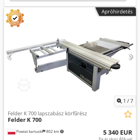
ütköző vezető, 90°–45° állítási tartomány, pontosság: ±1° -
Maximális vágási magasság ⌀300 mm tárcsával: 95 mm -
Apróhirdetés
Maximális vágási magasság ⌀350 mm tárcsával: 120 mm -
Felső elszívócsonk átmérője: ⌀80 mm - Alsó elszívócsonk
átmérője: ⌀100 mm - Súly: 480 kg - Összecsukott gép
mérete: 2020x3380x1200 mm Nettó ár: 16 000 PLN Nettó
ár: 3 800 EUR Nettó ár 4,2 PLN/EUR árfolyamon számítva
(Az ár jelentős árfolyamváltozás esetén módosulhat)
1
/
7
Felder K 700 lapszabász körfűrész
Felder
K 700
5 340 EUR
Powiat kartuski
802 km
Fix ár plusz ÁFA-val