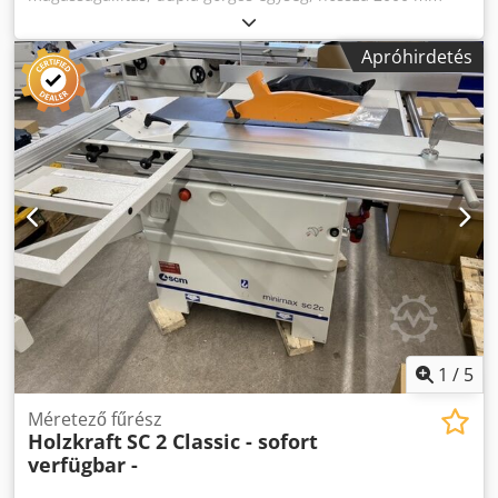
pontozó egység, forgatható, konzolos asztal, szögletes
gérvágó kerítés, automatikus fék, asztalmagasság alá
Apróhirdetés
süllyeszthető ----- Műszaki adatok ----- Forgatási tartomány:
0 - 45 °, Dodsihahmjpfx Alfskr vágásszélesség a
vágókerítésnél: 1.000 mm, max. vágási magasság: 87 mm,
max. fűrészlap Ø: 315 mm, A gérvágó kerítés elforgatási
tartománya: 49 °-ig, fordulatszám: 4,200 fordulat/perc,
Motorteljesítmény főmotor: 5,5 LE / 4 kW, motor
teljesítménye pontozómotor: 0,5 LE / 0,37 kW, Munkaasztal
magassága: 910 mm, szívófúvókák Ø: egyenként 1 x 100 /
50 mm, Súly: 450 kg Nagyméretű elszívó motorháztető
Helyszín: Ex stock 54634 Bitburg - azonnal elérhető -
Helyszín: Ex stock 54634 Bitburg - ingyen a teherautón - -
azonnal elérhető -
1
/
5
Méretező fűrész
Holzkraft
SC 2 Classic - sofort
verfügbar -