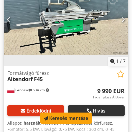
1
/
7
Formátvágó fűrész
Altendorf
F45
9 990 EUR
Grońsko
634 km
Fix ár plusz ÁFA-val
Érdeklődni
Hívás
Keresés mentése
Állapot:
használt
, Altendorf F45 lapszabász körfűrész,
Főmotor: 5,5 kW, Elővágó: 0,75 kW, Kocsi: 300 cm, 0–45°