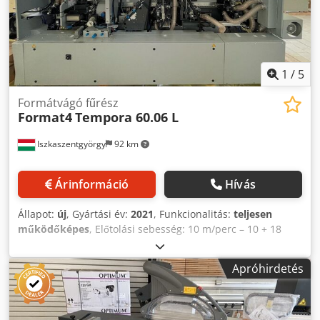
1
/
5
Formátvágó fűrész
Format4
Tempora 60.06 L
Iszkaszentgyörgy
92 km
Árinformáció
Hívás
Állapot:
új
, Gyártási év:
2021
, Funkcionalitás:
teljesen
működőképes
, Előtolási sebesség: 10 m/perc – 10 + 18
m/perc Dkjdpoy Ndhdofx Alfjr Hajtómotor: 0,75 kW (S6) –
1,1 kW (S6) Precíziós futó- és vezetőfelületek Min.
Apróhirdetés
munkadarab hossz: 140 mm Min. munkadarab szélesség:
70 mm Szegmentált, gumírozott lánclemezek gyorst-
cserélő rendszerrel A minimális munkadarab szélesség a
munkadarab hosszától, magasságától és a felület