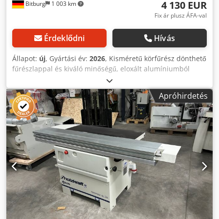
4 130 EUR
Bitburg
1 003 km
Fix ár plusz ÁFA-val
Érdeklődni
Hívás
Állapot:
új
, Gyártási év:
2026
, Kisméretű körfűrész dönthető
fűrészlappal és kiváló minőségű, eloxált alumíniumból
készült csúszóasztallal A kis formátumú körfűrész vágási
síkja közvetlenül a görgős asztalon Dkodecnxamepfx Alfor
Apróhirdetés
Pontosan vezetett, eloxált alumíniumból készült
csúszókocsi, standard kivitelben Teleszkópos karon
vezetett és hosszirányban állítható nagyméretű asztali kar
A szabványos asztal meghosszabbítása és kiszélesítése
megkönnyíti a nagyobb munkadarabok megmunkálását. A
nagyméretű, szürke öntöttvasból készült fűrészegység
kétszeresen van az öntöttvas asztalra szerelve, és
garantálja a stabilitást, a pontosságot, a zavartalan
működést és a hosszú élettartamot. Nagyméretű
munkaasztal csiszolt szürkeöntvényből, ezért rendkívül
robusztus és érzéketlen Sima futás és precíz vágás
Alumínium csúszó kocsi Milliószorosan bizonyított golyós