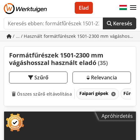
Elad
Keresés
/ ... / Használt formátfűrészek 1501-2300 mm vágáshosszal
Formátfűrészek 1501-2300 mm
vágáshosszal használt eladó
(35)
Szűrő
Relevancia
Faipari gépek
Fűrész
Összes szűrő eltávolítása
Apróhirdetés