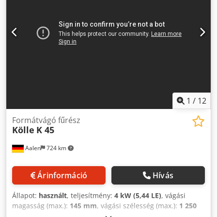
1
/
12
Formátvágó fűrész
Kölle
K 45
Aalen
724 km
Árinformáció
Hívás
Állapot:
használt
, teljesítmény:
4 kW (5,44 LE)
, vágási
magasság (max.):
145 mm
, vágási szélesség (max.):
1 250
mm
, fűrészlap átmérője:
400 mm
, fűrészlap dőlésszög