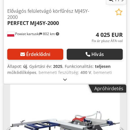
Elővágós felületvágó körfűrész MJ45Y-
2000
PERFECT
MJ45Y-2000
4 025 EUR
Powiat kartuski
802 km
Fix ár plusz ÁFA-val
Érdeklődni
Hívás
Állapot:
új
, Gyártási év:
2025
, Funkcionalitás:
teljesen
működőképes
, bemeneti feszültség:
400 V
, bemeneti
frekvencia:
50 Hz
, bemeneti áram típusa:
háromfázisú
,
vágási magasság (max.):
85 mm
, vágási szélesség (max.):
Apróhirdetés
1 200 mm
, fűrészlap átmérője:
315 mm
, fűrészlap
dőlésszög állítás:
45 °
, magasságállítás típusa:
mechanikai
,
működtetés típusa:
elektromos
, fordulatszám (max.):
6 000
ford/min
, össztömeg:
600 kg
, Felszereltség:
CE-jelölés,
dokumentáció / kézikönyv, fűrészlap védőburkolat
,
Model: MJ45Y 2000 Márka: PERFECT, LENGYELORSZÁG – CE
tanúsítvány – Használati útmutató magyar nyelven –