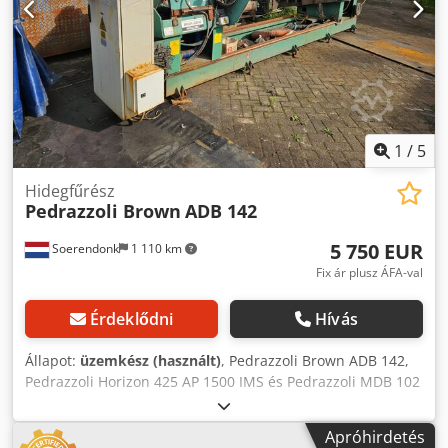
1
/
5
Hidegfűrész
Pedrazzoli Brown
ADB 142
5 750 EUR
Soerendonk
1 110 km
Fix ár plusz ÁFA-val
Érdeklődni
Hívás
Állapot:
üzemkész (használt)
, Pedrazzoli Brown ADB 142,
Pedrazzoli Horizon 425 AP 1500 IMS és Pedrazzoli MDB 102
Orbitális teljesen automata körfűrész géptalanító
rendszerrel. Szállítási méretek 1. rész: 520x210x190 cm
Apróhirdetés
(HxNxSz) Szállítási méretek 2. rész: 600x230x190 cm