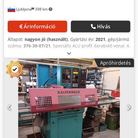
Ljubljana
398 km
Árinformáció
Hívás
Állapot:
nagyon jó (használt)
, Gyártási év:
2021
, gép/jármű
száma:
376-30-07/21
, Speciális ALU profil daraboló vonal. 6
tengelyes sor hosszú alumínium profilok vágásához. Profil
mérete: 160x200 mm. Maximális vágási hossz: 1500 mm,
Apróhirdetés
minimális vágási hossz: 30 mm. Bemeneti anyag maximális
hossza: 6500 mm. Vágáshossz tűrés: +/-0,3 mm. Vágási
szög: 90° +/-20°. Dodpfx Aoy Nkp Ijc Ajck