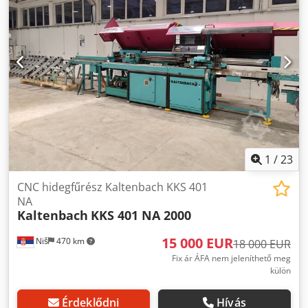
1
/
23
CNC hidegfűrész Kaltenbach KKS 401
NA
Kaltenbach
KKS 401 NA 2000
15 000 EUR
Niš
470 km
18 000 EUR
Fix ár ÁFA nem jeleníthető meg
külön
Érdeklődni
Hívás