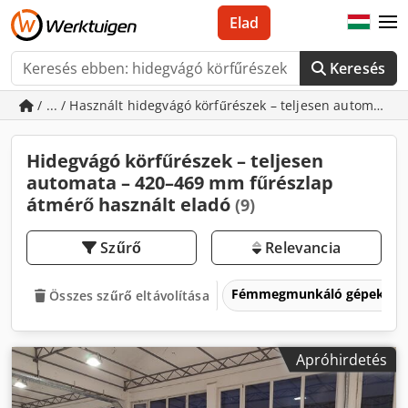
Elad
Keresés
/ ... / Használt hidegvágó körfűrészek – teljesen automata
Hidegvágó körfűrészek – teljesen
automata – 420–469 mm fűrészlap
átmérő használt eladó
(9)
Szűrő
Relevancia
Fémmegmunkáló gépek és 
Összes szűrő eltávolítása
Apróhirdetés