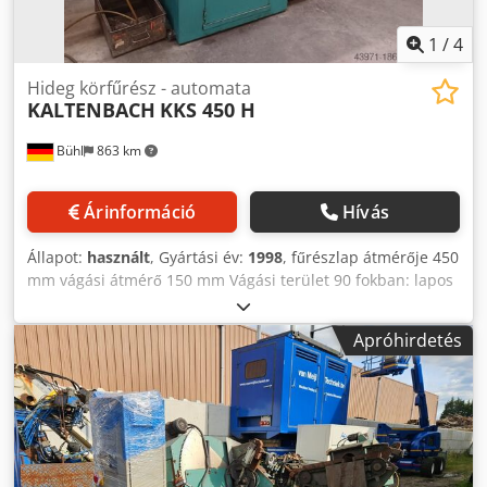
1
/
4
Hideg körfűrész - automata
KALTENBACH
KKS 450 H
Bühl
863 km
Árinformáció
Hívás
Állapot:
használt
, Gyártási év:
1998
, fűrészlap átmérője 450
mm vágási átmérő 150 mm Vágási terület 90 fokban: lapos
330 x 40 mm Vágási tartomány 45 fokban: 140 mm körül
Vágási terület 45 fokban: lapos 250 x 40 mm Vágási
Apróhirdetés
sebesség 10 - 70 m/perc fűrészlap előtolás 0 - 1000
mm/perc fűrészmotor 1,7 / 2,6 kW Dodpfxjv Hth Aj Ac Ajck
A gép tömege kb. 1,1 t Tartozékok: használt Fűrészlap 450
mmø, anyagadagoló megfogó M 45 NC for automatikus
Működés, adagológörgős szállítószalag 7000 mm,
nyomógörgős szállítószalag 4000 mm, hűtőfolyadék
rendszer