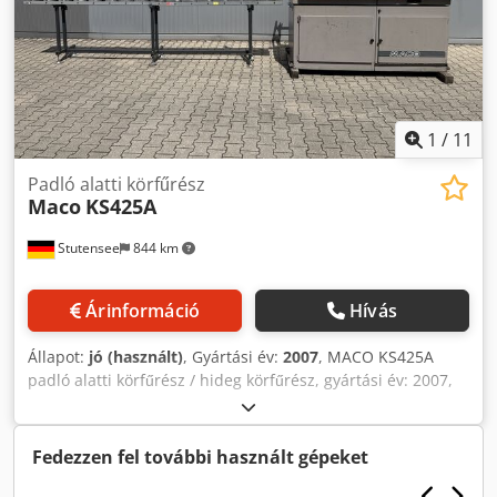
1
/
11
Padló alatti körfűrész
Maco
KS425A
Stutensee
844 km
Árinformáció
Hívás
Állapot:
jó (használt)
, Gyártási év:
2007
, MACO KS425A
padló alatti körfűrész / hideg körfűrész, gyártási év: 2007,
hidraulikus szorítással. Műszaki adatok: Gyártó: MACO
Modell: KS425A Gyártási év: 2007 Fűrésztárcsa átmérője:
425 mm Max. vágási magasság: 145 mm Fűrészmotor: 1,3 /
Fedezzen fel további használt gépeket
2,6 kW Fűrészfej fordulatszáma: 700 / 1400 ford./perc
Hidraulika egység: 0,75 kW Hűtőfolyadék-tartály: 70 liter