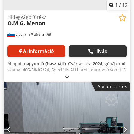
1
/
12
Hidegvágó fűrész
O.M.G. Menon
Ljubljana
398 km
Árinformáció
Hívás
Állapot:
nagyon jó (használt)
, Gyártási év:
2024
, gép/jármű
száma:
405-30-02/24
, Speciális ALU profil daraboló vonal. 6
tengelyes sor hosszú alumínium profilok vágásához. Profil
mérete: 160x200 mm. Maximális vágási hossz: 1500 mm,
Apróhirdetés
minimális vágási hossz: 30 mm. Bemeneti anyag maximális
hossza: 6500 mm. Vágáshossz tűrés: +/-0,3 mm. Vágási
szög: 90° +/-20°. Dedpfoy U Navex Ac Aock