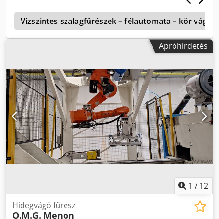
Hidraulikatartály: 40 liter Gép súlya: kb. 845 kg Méretek (Sz
x M x Mé): kb. 1160 x 1730 x 1750 mm Hidraulikus
Vízszintes szalagfűrészek – félautomata – kör vágá
szorítókészülék Dsdpszfwu Tjfx Ac Aeck
Apróhirdetés
1
/
12
Hidegvágó fűrész
O.M.G. Menon