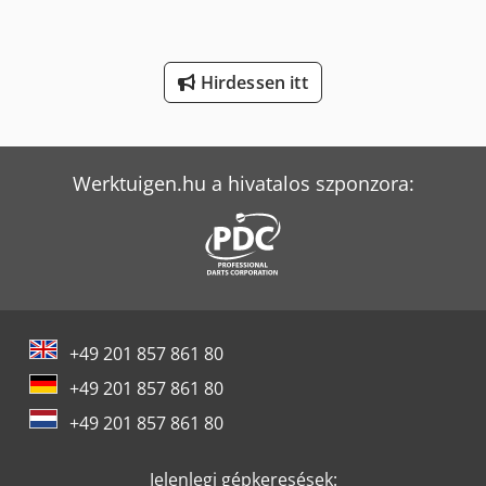
Volvo Fm 300
Volvo Fm 400
Hirdessen itt
Weinbrenner Tsv 6/3050
Yeong Chin Machinery Industries Co. Ltd. (Ycm) Nfx400A
Werktuigen.hu a hivatalos szponzora:
+49 201 857 861 80
+49 201 857 861 80
+49 201 857 861 80
Jelenlegi gépkeresések: