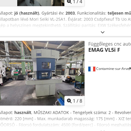
1
/
4
Állapot:
jó (használt)
, Gyártási év:
2003
, Funkcionalitás:
teljesen m
állapotban lévő Mori Seiki VL-25A1. Évjárat: 2003 Csdpfxeuf Tb Uo A
gép a helyszínen megtekinthető. Szállítási paritás: EXW Székesfehé
felrakásában igény szerint segítséget tudunk nyújtani.
Függőleges cnc au
EMAG
VL5i F
Contamine-sur-Arve
1
/
8
Állapot:
használt
, MŰSZAKI ADATOK - Tengelyek száma: 2 - Revolve
átmérő: 220 [mm] - Max. munkadarab magasság: 175 [mm] - X/Z te
FŐORSÓ - Főorsó fordulatszám: 4500 [ford/perc] - Főorsó meghajtási
minimális felbontás: 0,001 [fok] REVOLVERFEJ - Szerszámtípus: VD