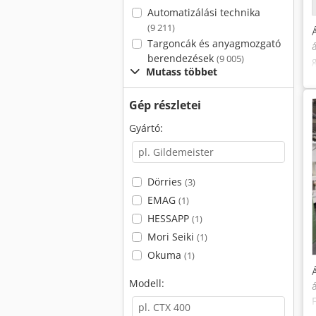
Automatizálási technika
(9 211)
Targoncák és anyagmozgató
berendezések
(9 005)
Mutass többet
Gép részletei
Gyártó:
Dörries
(3)
EMAG
(1)
HESSAPP
(1)
Mori Seiki
(1)
Okuma
(1)
Modell: