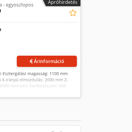
Apróhirdetés
a - egyoszlopos
g és forgácsszállító Chedovb Dcaopfx
0
Árinformáció
m Esztergálási magasság: 1100 mm
ió X-irányú elmozdulás: 2000 mm Z-
: 6000 mm/perc Fordulatszám: 500
-ben a Hering cégnél felújították
gy az üzemeltető tájékoztatásai, ezért
az általános szerződési és értékesítési
bb mint 15.000 m² raktárterület, 70 t
nujpfx Afwsha Gépsort, gyártóüzemet
bi ajánlatokat weboldalunkon talál.
 látogatását! Üdvözlettel: Markus