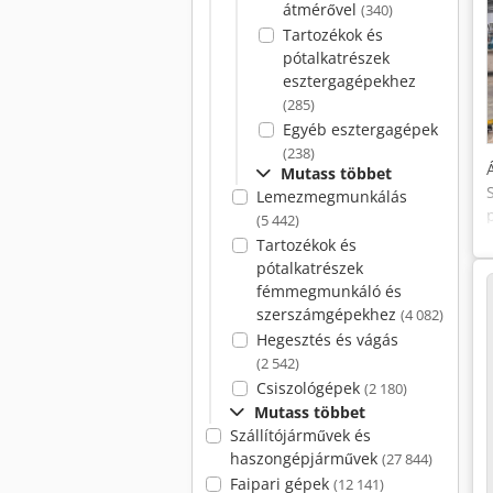
átmérővel
(340)
Tartozékok és
pótalkatrészek
esztergagépekhez
(285)
Egyéb esztergagépek
(238)
Mutass többet
Lemezmegmunkálás
(5 442)
Tartozékok és
pótalkatrészek
fémmegmunkáló és
szerszámgépekhez
(4 082)
Hegesztés és vágás
(2 542)
Csiszológépek
(2 180)
Mutass többet
Szállítójárművek és
haszongépjárművek
(27 844)
Faipari gépek
(12 141)