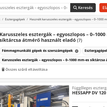
Keresés
El
k
Esztergagépek
Használt karusszeles esztergák – egyoszlopos – 0–1000 
Karusszeles esztergák – egyoszlopos – 0–100
síktárcsa átmérő használt eladó
(7)
Fémmegmunkáló gépek és szerszámgépek
Esztergagép
Karusszeles esztergák – egyoszlopos – 0–1000 mm-es síktárcsa
Összes szűrő eltávolítása
Függőleges eszterg
HESSAPP
DV 120