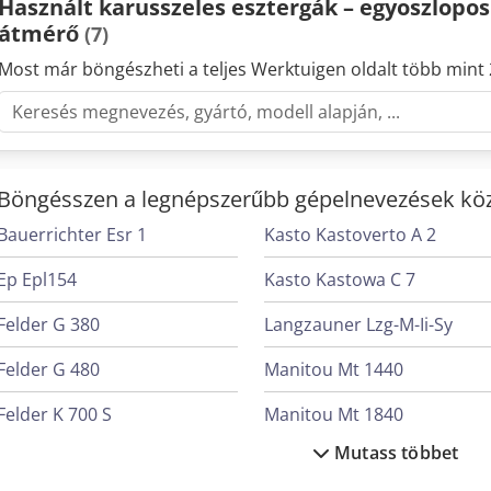
Használt karusszeles esztergák – egyoszlopos
Hirsch csapata
átmérő
(7)
Most már böngészheti a teljes Werktuigen oldalt több mint 
Böngésszen a legnépszerűbb gépelnevezések köz
Bauerrichter Esr 1
Kasto Kastoverto A 2
Ep Epl154
Kasto Kastowa C 7
Felder G 380
Langzauner Lzg-M-Ii-Sy
Felder G 480
Manitou Mt 1440
Felder K 700 S
Manitou Mt 1840
Mutass többet
Hermle C 400
Mercedes-Benz V