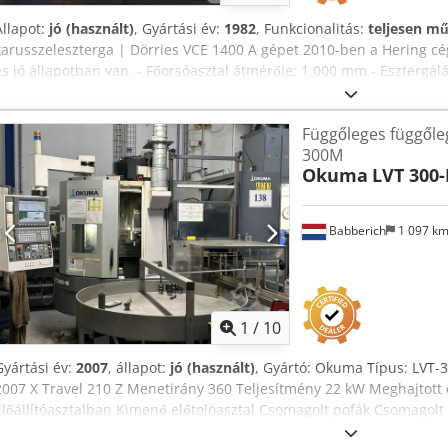
Állapot:
jó (használt)
, Gyártási év:
1982
, Funkcionalitás:
teljesen m
karusszeleszterga | Dörries VCE 1400 A gépet 2010-ben a Hering cég 
és jó állapotban van. - Főorsóasztal átmérője: 1.000 mm - Esztergál
magasság: 1.100 mm - Siemens 840 D Shop Turn vezérlés - Szerszámc
irányú löket: 700 mm - Szánállítás: 1.000 mm - Gyorsjárat: 6.000 mm
Függőleges függőle
Kézikerék - Teljes teljesítményigény: 62 kW A gép megtekintése elő
300M
lehetséges. Chodoyft Nnepfx Afwsa #Címkék: Doerries | VCE1400 | 
Okuma
LVT 300
Babberich
1 097 k
1
/
10
Gyártási év:
2007
, állapot:
jó (használt)
, Gyártó: Okuma Típus: LVT-
2007 X Travel 210 Z Menetirány 360 Teljesítmény 22 kW Meghajtott
Előállítóasztalban Kimenő előtolóasztal Csomagolt pofák Csomagolt 
Hűtőfolyadék-rendszer 9 Bar Grundfos Műszaki adatok Metrikus ame