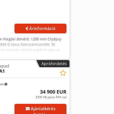
Árinformáció
mm Forgási átmérő: 1200 mm Chjdpsy
840 D típus Szerszámcserélő: 36
 A műszaki adatok a gyártó vagy az
lező érvényűek. Az időközbeni
ltételeink érvényesek. Rólunk Több mint
Apróhirdetés
gapad
kapacitás Több mint 10.000 tartozék
A1
, keressen minket bizalommal.
 egyeztetés alapján lehetséges. Várjuk
 km
34 900 EUR
EXW VB plusz ÁFA-val
Ajánlatkérés