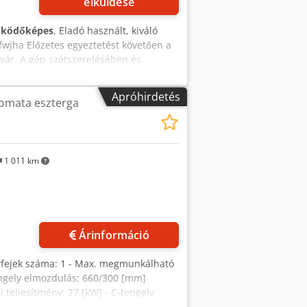
elküldése
űködőképes
, Eladó használt, kiváló
fwjha Előzetes egyeztetést követően a
rvár. A gép szétszerelésében és
Apróhirdetés
tomata eszterga
1 011 km
Árinformáció
rfejek száma: 1 - Max. megmunkálható
ngely elmozdulás: 660/300 [mm]
 teljesítmény: 27 [kW] - C-tengely
I40 - Pozíciók száma: 12 ELEKTROMOS