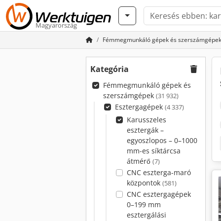
Magyarország
Fémmegmunkáló gépek és szerszámgépe
Kategória
Fémmegmunkáló gépek és
szerszámgépek
(31 932)
Esztergagépek
(4 337)
Karusszeles
esztergák –
egyoszlopos – 0–1000
mm-es síktárcsa
átmérő
(7)
CNC eszterga-maró
központok
(581)
CNC esztergagépek
0–199 mm
esztergálási