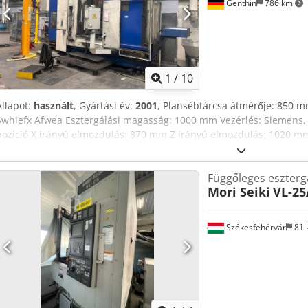
Genthin
786 km
1
/
10
Állapot:
használt
, Gyártási év:
2001
, Plansébtárcsa átmérője: 850 
Swhiefx Afwea Esztergálási magasság: 1000 mm Vezérlés: Siemens, 
pozíció X irányú elmozdulás: 870 mm Z irányú elmozdulás: 1020 mm
üzemeltető megadása alapján készültek, ezért számunkra nem köte
értékesítés jogát fenntartjuk; kizárólag az üzleti és értékesítési fe
Függőleges eszter
400 saját gép raktáron Több mint 15.000 m² raktárfelület, 70 t daru
Mori Seiki
VL-25
műhelyéhez Ha gépeket, gyártósorokat vagy üzemet szeretne eladni
További ajánlatainkat megtalálja honlapunkon. Megtekintés előzetes
látogatását! A Markus Hirsch csapata
Székesfehérvár
81