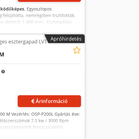
űködőképes
, Egyoszlopos
felújította, nemrégiben tisztították,
ási átmérő: 1.400 mm - Esztergálási
serélő - x-irányú löket: 2.000 mm - z-
/perc - Fordulatszám: 500 1/perc -
Apróhirdetés
ges esztergapad LVT
zetes egyeztetés alapján bármikor
Dörries VCE
-M
m
Árinformáció
300 M Vezérlés: OSP-P200L Gyártás éve:
 élőszerszámok 7,5 kw / 3000 Rpm
szerszámtartók forgácsszállító
rikai szabvány Max. Forgatási átmérő