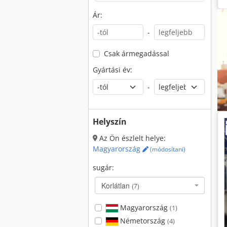
Ár:
-
Csak ármegadással
Gyártási év:
-
Helyszín
Az Ön észlelt helye:
Magyarország
(módosítani)
sugár:
Korlátlan
(7)
Magyarország
(1)
Németország
(4)