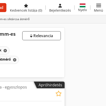
ad
Nyelv
Kedvencek listája
(0)
Bejelentkezés
Menü
mm-es síktárcsa átmérő
0 mm-es
Relevancia
ek
 átmérő
Apróhirdetés
a - egyoszlopos