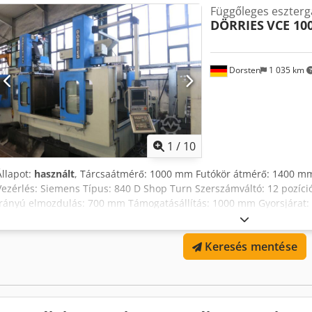
Függőleges eszterg
szerszámok Szögletes marófej szerszámtartó tár hűtőfolyadék-egysé
DÖRRIES
VCE 10
Afwea *
Dorsten
1 035 km
1
/
10
Állapot:
használt
, Tárcsaátmérő: 1000 mm Futókör átmérő: 1400 m
Vezérlés: Siemens Típus: 840 D Shop Turn Szerszámváltó: 12 pozíc
irányú elmozdulás: 700 mm Támogatásállítás: 1000 mm Gyorsjárat
ford./perc Teljes teljesítményigény: 62 kW K 234/50822 A gépet 2010
Siemens 840 Dsl Shop Turn vezérléssel A műszaki adatok a gyártó va
Keresés mentése
számunkra kötelezettség nélküliek. A gép közben elkelhet; kizárólag 
feltételeink érvényesek. Rólunk Több mint 400 saját gép raktáron Tö
darukapacitás Több mint 10.000 tartozék műhelye számára Codjyqt
vagy üzemet szeretne eladni? Vegye fel velünk a kapcsolatot! Továb
Megtekintés előzetes egyeztetés alapján lehetséges. Örömmel várjuk