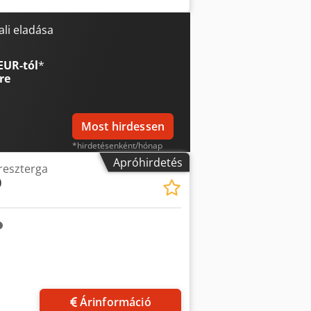
kW] SÚLY ÉS MÉRETEK - Helyigény:
] GÉPÓRÁK - Bekapcsolt órák: 74809
li eladása
 - Vezérlés: Fanuc 32i-A -
tály - Forgácsszállító - Alkatrész
EUR-tól
*
re
Most hirdessen
*hirdetésenként/hónap
Apróhirdetés
reszterga
0
Árinformáció