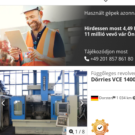
ELLÁTÁS - Tápfeszültség: 400 [V] - Teljes hajtási teljesítmény: 36 [
3120/2266 [mm] - Gép magassága: 3200 [mm] - Gép súlya: 7000 [kg
Használt gépek azonna
[óra] - Főorsó órák: 30521 [óra] TARTOZÉKOK Chedpfx Afexc N I Tjwoa
Csatlakozófelület: Ethernet / RS232 / USB / PCMCIA - Hűtőfolyadék-tar
Hirdessen most 4,49 
szállítószalag - 3-pofás tokmány
11 millió vevő
vár Ön
Tájékozódjon most
+49 201 857 861 80
Függőleges revolve
Dörries
VCE 140
Dorsten
1 034 km
1
/
8