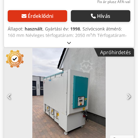
Fix ár plusz ÁFA-val
Érdeklődni
Hívás
Állapot:
használt
, Gyártási év:
1998
, Szívócsonk átmérő:
160 mm Névleges térfogatáram: 2050 m³/h Térfogatáram-
ellenőrzés: nyomáskülönbség kijelző Dcedpfx Aozqyyceklsk
Szűrőfelület: Szűrőtisztítás: motoros Motorteljesítmény: 3
Apróhirdetés
kW Gép hossza: Gép szélessége: Gép magassága: Súly: 250
kg