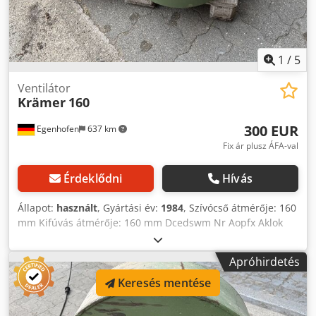
1
/
5
Ventilátor
Krämer
160
300 EUR
Egenhofen
637 km
Fix ár plusz ÁFA-val
Érdeklődni
Hívás
Állapot:
használt
, Gyártási év:
1984
, Szívócső átmérője: 160
mm Kifúvás átmérője: 160 mm Dcedswm Nr Aopfx Aklok
Térfogatáram: 2500 m³/h Motorteljesítmény: 2,2 kW Súly:
50 kg
Apróhirdetés
Keresés mentése