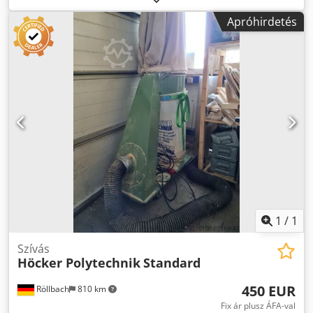
határidővel Raktárhely: Röllbach
Apróhirdetés
1
/
1
Szívás
Höcker Polytechnik
Standard
450 EUR
Röllbach
810 km
Fix ár plusz ÁFA-val