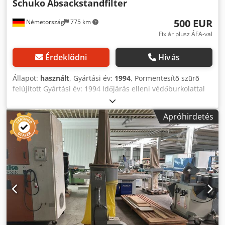
Schuko
Absackstandfilter
500 EUR
Németország
775 km
Fix ár plusz ÁFA-val
Érdeklődni
Hívás
Állapot:
használt
, Gyártási év:
1994
, Pormentesítő szűrő
felújított Gyártási év: 1994 Időjárás elleni védőburkolattal
Dcedpfx Ajzk N H Ssklok Visszavezetett levegővel S 250
ventilátorral 4590 m³/h légáram 4 kW-os motor
Apróhirdetés
Rendelkezésre állás: rövid időn belül Tárolóhely: Villingen-
Schwenningen Amennyiben a vevő saját maga szereli le és
szállítja el a berendezést, az 500 € + áfa áron
rendelkezésre áll.