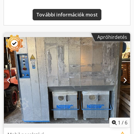
További információk most
Apróhirdetés
1
/
6