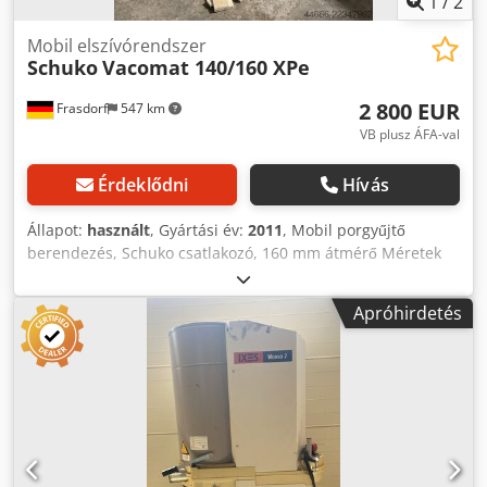
1
/
2
Mobil elszívórendszer
Schuko
Vacomat 140/160 XPe
2 800 EUR
Frasdorf
547 km
VB plusz ÁFA-val
Érdeklődni
Hívás
Állapot:
használt
, Gyártási év:
2011
, Mobil porgyűjtő
berendezés, Schuko csatlakozó, 160 mm átmérő Méretek
(H/SZ/M) mm: 2045x870x2125 Dodpfjzmag Iex Akljck
Teljesítmény kW: 2,2
Apróhirdetés