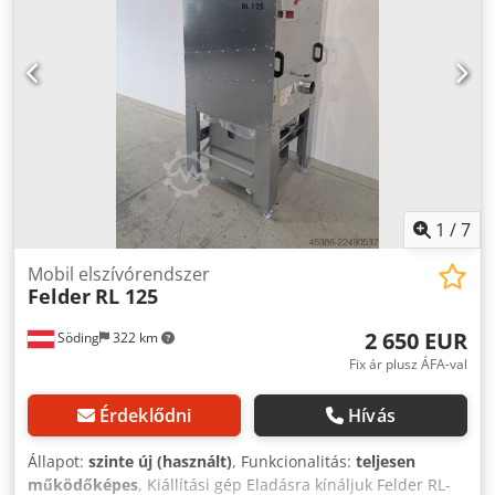
1
/
7
Mobil elszívórendszer
Felder
RL 125
2 650 EUR
Söding
322 km
Fix ár plusz ÁFA-val
Érdeklődni
Hívás
Állapot:
szinte új (használt)
, Funkcionalitás:
teljesen
működőképes
, Kiállítási gép Eladásra kínáljuk Felder RL-