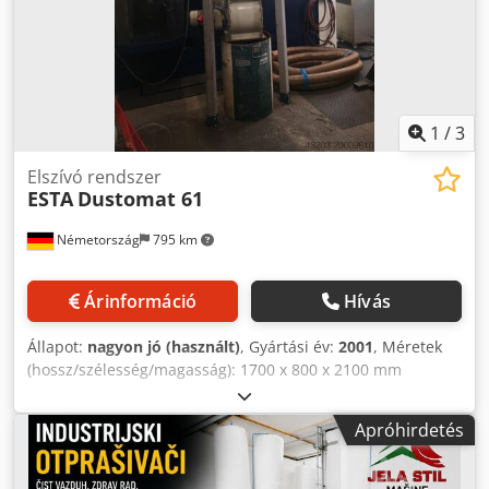
berendezés, elszívóberendezés, elszívás, tiszta levegő, RL
Referencia: R-A0117
1
/
3
Elszívó rendszer
ESTA
Dustomat 61
Németország
795 km
Árinformáció
Hívás
Állapot:
nagyon jó (használt)
, Gyártási év:
2001
, Méretek
(hossz/szélesség/magasság): 1700 x 800 x 2100 mm
Szűrőzsákok száma: 1 db Forgácsgyűjtő zsákok száma: 1 db
Tömlő átmérője: 160 mm Tömlő hossza: 4000 mm
Apróhirdetés
Dcjdpfxoxcyymo Aklok Szívókapacitás: 1850 m³/h
Motorteljesítmény: 3 kW Ez az elszívóberendezés jó
állapotban van, azonnal elérhető és áram alatt