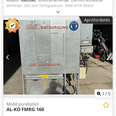
Állapot:
használt
, Szívócső átmérője: 250 mm Kifúvócső
átmérője: 250 mm Térfogatáram: 5000 m³/h Motor
teljesítmény: 5,5 kW Súly: 100 kg Dcedpfx Aeyvz Rvsklok
Apróhirdetés
1
/
5
Mobil porelszívó
AL-KO
FMRG 160