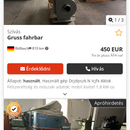
1
/
3
Szívás
Gruss
fahrbar
450 EUR
Röllbach
810 km
Fix ár plusz ÁFA-val
Érdeklődni
Hívás
Állapot:
használt
, Használt gép Dcjdpszk N Icjfx Aklok
Felszereltség és műszaki adatok: mobil kivitel 1,8 kW-os
motor elszívócsonk 160 mm Elérhetőség: rövid határidővel
Raktárhely: 63934 Röllbach
Apróhirdetés