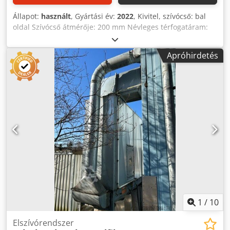
Állapot:
használt
, Gyártási év:
2022
, Kivitel, szívócső: bal
oldal Szívócső átmérője: 200 mm Névleges térfogatáram:
2260 m³/h Maximális térfogatáram: 3400 m³/h Szűrőfelület:
12 m² Tisztítás: rezgőmotor Forgácsgyűjtés: 2 gyűjtőedény
Apróhirdetés
Gyűjtőedény térfogata: 350 liter Szűrőanyag: poliészter
tűvel rögzített szövet Vákuum névleges térfogatáramnál
(Vnenn): 3500 Pa Vákuum maximális térfogatáramnál
(Vmax): 2700 Pa Elhelyezés: mozgatható Súly (kb.): 410 kg
Motorteljesítmény: 4 kW Elektromos csatlakozás (kb.): 400
volt/50 Hz Dcsdpfx Akozqvcgjlsk Tárolási hely: Rieth
1
/
10
Elszívórendszer