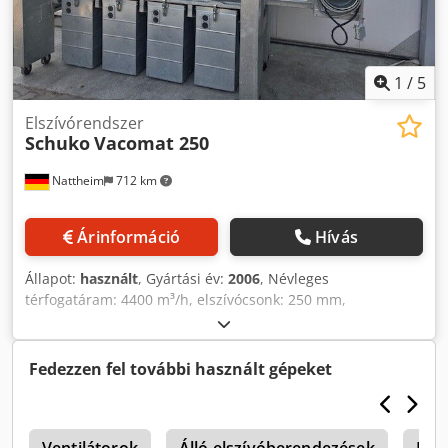
Dcedpfx Ajzlcxqsklsk
1
/
5
Elszívórendszer
Schuko
Vacomat 250
Nattheim
712 km
Árinformáció
Hívás
Állapot:
használt
, Gyártási év:
2006
, Névleges
térfogatáram: 4400 m³/h, elszívócsonk: 250 mm,
motorteljesítmény: 5,5 kW, névleges fordulatszám: 2880
1/perc, oltóberendezéssel, tömeg: 730 kg. Raktárhely:
Nattheim. Dcedpfx Akeyw Tw Deljk
Fedezzen fel további használt gépeket