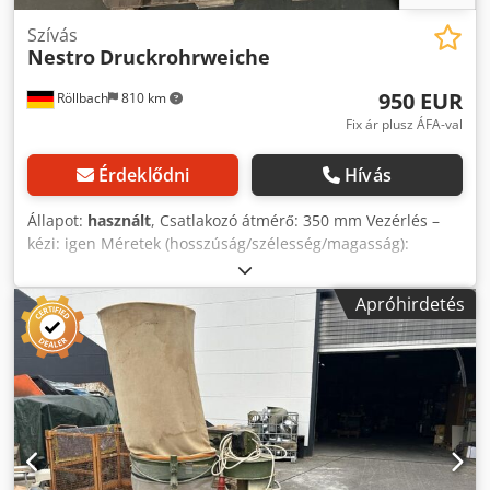
Szívás
Nestro
Druckrohrweiche
950 EUR
Röllbach
810 km
Fix ár plusz ÁFA-val
Érdeklődni
Hívás
Állapot:
használt
, Csatlakozó átmérő: 350 mm Vezérlés –
kézi: igen Méretek (hosszúság/szélesség/magasság):
1240x900x450 mm Használt termék Dsdszk N Ayopfx Akljck
Felszereltség és műszaki adatok: - kézi átállító karral,
Apróhirdetés
festett, stabil - csatlakozó átmérő: 350 mm Méretek: kb.
1240 x 900 x 450 mm Elérhetőség: rövid távon Raktárhely:
63934 Rölllbach