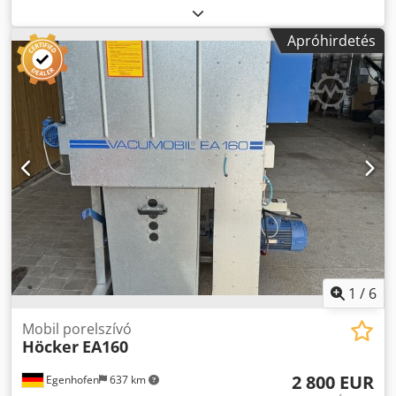
125 típusú, tiszta levegőt szűrő, portalanító
berendezésünket, melyet bemutatótermünkben tartunk, és
Apróhirdetés
melynek maximális légáramlása 1900 m³/h. A berendezés
újszerű állapotban van, és szakembereink ellenőrizték és
felújították. Műszaki adatok: - RL-125 típusú, tiszta levegőt
szűrő berendezés - 125 mm átmérőjű szívócsatlakozás -
kézi szűrőtisztítás - max. légáramlás: 1900 m³/h Dcjdpfx
Ajzrnqloklek - 200 literes forgácsgyűjtő tartály - 3 kW (4 LE)
motor / 400 volt - H3 minősítéssel! A tiszta levegőt szűrő
berendezés az A-8561 Södingben található, és nyitvatartási
időnkben bármikor megtekinthető. A korábbi eladás jogát
fenntartjuk! Kapcsolódó fogalmak: portalanítás, portalanító
berendezés, tiszta levegőt szűrő berendezés, tiszta levegő,
RL Hivatkozás: R-D1618
1
/
6
Mobil porelszívó
Höcker
EA160
2 800 EUR
Egenhofen
637 km