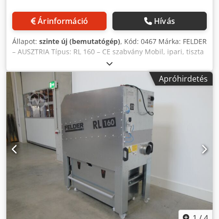
Árinformáció
Hívás
Állapot:
szinte új (bemutatógép)
, Kód: 0467 Márka: FELDER
– AUSZTRIA Típus: RL 160 – CE szabvány Mobil, ipari, tiszta
levegőt biztosító porgyűjtő – CE szabvány Maximális
légáram: 3200 m³/h Névleges légáram: 20 m/s / 1450 m³/h
Apróhirdetés
Névleges vákuum: 20 m/s / 2400 Pa Szívócsatlakozó
átmérője: 160 mm Patronos szűrő Hangnyomás szint: 70 dB
Dcjdjzqr Ewspfx Aklok Forgácsgyűjtő kapacitás: 2 x 200 l
Poroltó készülék Teljes méretek (mm): 1765 x 898 x 2065
(magasság)
1
/
4