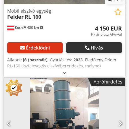
Mobil elszívó egység
Felder
RL 160
4 150 EUR
Kuchl
480 km
Fix ár plusz ÁFA-val
Érdeklődni
Hívás
Állapot:
jó (használt)
, Gyártási év:
2023
, Eladó egy Felder
RL-160 tisztalevegős elszívóberendezés, melynek
maximális térfogatárama 3200 m³/h. Az elszívóberendezés
nagyon jó állapotban van, szakembereink átvizsgálták és
Apróhirdetés
felkészítették. (Teljesen működőképes) Dcsdpfx Aoxnxm
Njkljk Műszaki adatok: - Max. térfogatáram 3200 m³/h -
Szűrőfelület 10 m² - Elszívócsatlakozás átmérője: 160 mm -
Automatikus szűrőtisztítás - Antisztatikus szűrő - H3
porvizsgált - Gyártási év: 2023 A tisztalevegős berendezés
A-5431 Kuchl-ban található és nyitvatartási időnk alatt
bármikor megtekinthető. Az értékesítésig az eladás jogát
fenntartjuk! Kapcsolódó kifejezések: tisztalevegős