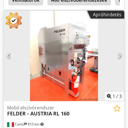
3
Ventilátorok
Álló elszívóberendezések
Feld
Apróhirdetés
1
/
3
Mobil elszívórendszer
FELDER - AUSTRIA
RL 160
Cantù
810 km