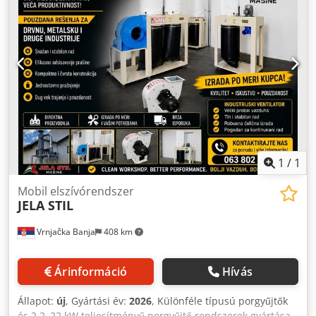
kipróbálható az eladónál. LEÍRÁS: - Ciklon előleválasztó
cellás forgózsilippel a működés közbeni ürítéshez - Mobil
kivitel - Éghető porok elszívására alkalmas Méretek: Elszívó:
1,7 (szélesség) x 0,8 (mélység) x 2,1 m (magasság)
Előleválasztó: 1,1 (szélesség) x 1 (mélység) x 2,8 m
(magasság)
1
/
1
Mobil elszívórendszer
JELA STIL
Vrnjačka Banja
408 km
Árinformáció
Hívás
Állapot:
új
, Gyártási év:
2026
, Különféle típusú porgyűjtők
és 2,2–22 kW teljesítményű porgyűjtő rendszerek gyártása.