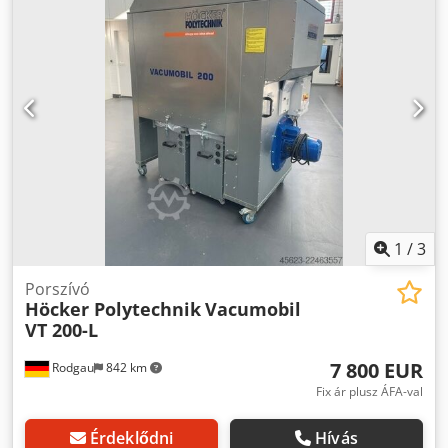
1
/
3
Porszívó
Höcker Polytechnik
Vacumobil
VT 200-L
7 800 EUR
Rodgau
842 km
Fix ár plusz ÁFA-val
Érdeklődni
Hívás