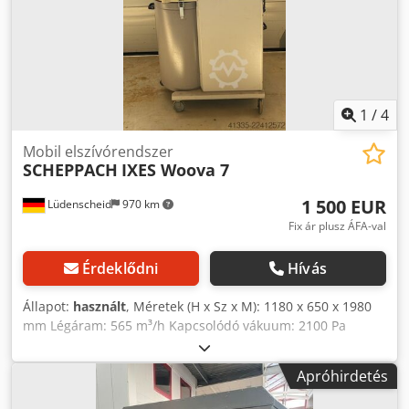
1
/
4
Mobil elszívórendszer
SCHEPPACH
IXES Woova 7
1 500 EUR
Lüdenscheid
970 km
Fix ár plusz ÁFA-val
Érdeklődni
Hívás
Állapot:
használt
, Méretek (H x Sz x M): 1180 x 650 x 1980
mm Légáram: 565 m³/h Kapcsolódó vákuum: 2100 Pa
Szűrőfelület: 4,1 m² Djdezn Uk Ropfx Aklsck
Forgácsűrtartalom: 135 l Súly: 116 kg
Apróhirdetés