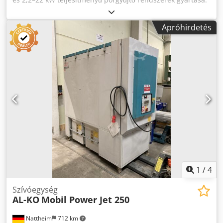
Dcsdpfozl N Ewox Aklsk
Apróhirdetés
1
/
4
Szívóegység
AL-KO
Mobil Power Jet 250
Nattheim
712 km