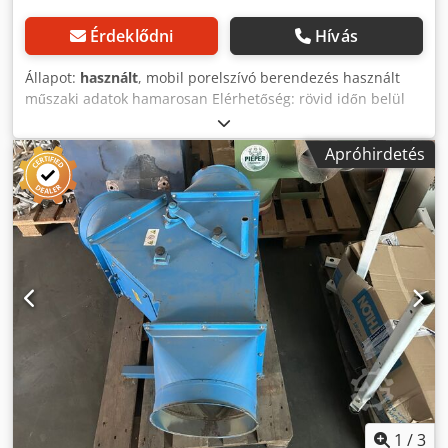
Érdeklődni
Hívás
Állapot:
használt
, mobil porelszívó berendezés használt
műszaki adatok hamarosan Elérhetőség: rövid időn belül
Dcsdpezk N D Dsfx Akljk Tárolóhely: Röllbach
Apróhirdetés
1
/
3