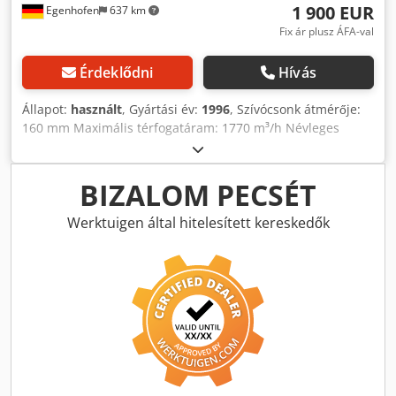
1 900 EUR
Egenhofen
637 km
Fix ár plusz ÁFA-val
Érdeklődni
Hívás
Állapot:
használt
, Gyártási év:
1996
, Szívócsonk átmérője:
160 mm Maximális térfogatáram: 1770 m³/h Névleges
térfogatáram: 1448 m³/h Térfogatáram ellenőrzése:
nyomáskülönbség-kijelző Vákuum: 1570 Pa Szűrőfelület:
10,5 m² Maradék porszint: kevesebb mint 0,2 mg/m³
BIZALOM PECSÉT
Zajszint: Forgácsgyűjtő zsák térfogata: Szűrőtisztítás:
pneumatikus, Jet tisztítás Motorteljesítmény: 2,2 kW
Werktuigen által hitelesített kereskedők
Géphossz: 1600 mm Gépszélesség: 700 mm Gépmagasság:
2200 mm Tömeg: Djdpfxsyffx Ie Akleck