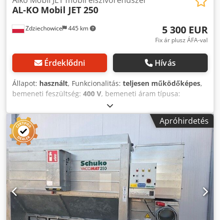
AL-KO
Mobil JET 250
5 300 EUR
Zdziechowice
445 km
Fix ár plusz ÁFA-val
Érdeklődni
Hívás
Állapot:
használt
, Funkcionalitás:
teljesen működőképes
,
bemeneti feszültség:
400 V
, bemeneti áram típusa:
háromfázisú
, szívóteljesítmény:
4 900 m³/ó
, szívócső
átmérője:
250 mm
, Alko Mobil JET 250 porózus
Apróhirdetés
porfelfelszívó, forgácselszívó, pneumatikus, önállóan
tisztuló, vákuumos szűrő. A szűrőt működés közben sűrített
levegő impulzusaival tisztítják, ami biztosítja a készülék
magas hatékonyságát. A ventilátor a tiszta oldalon
helyezkedik el, ami minimálisra csökkenti a
robbanásveszélyt. Ideális széles szalagköszörűkhöz és
mindenféle száraz por elszívásához, különböző
technológiai folyamatok során. Ventilátor teljesítménye: 6,5
kW Teljesítmény: 4900 m³/h Vákuum: 2740 Pa Csatlakozó
átmérő: 250 mm Légszállítás vissza Raktári szám: 0904