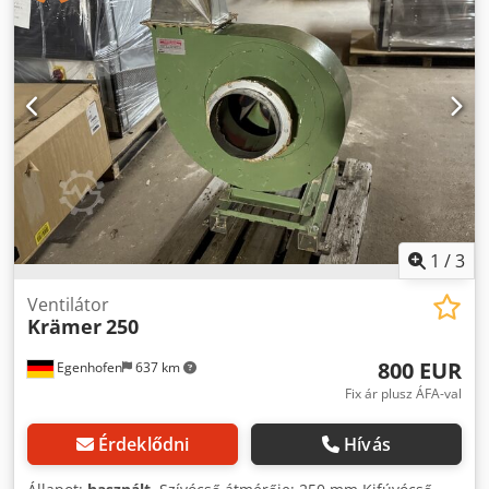
1
/
3
Ventilátor
Krämer
250
800 EUR
Egenhofen
637 km
Fix ár plusz ÁFA-val
Érdeklődni
Hívás