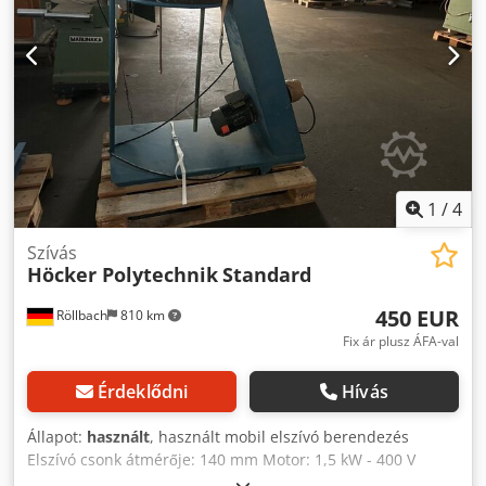
1
/
4
Szívás
Höcker Polytechnik
Standard
450 EUR
Röllbach
810 km
Fix ár plusz ÁFA-val
Érdeklődni
Hívás
Állapot:
használt
, használt mobil elszívó berendezés
Elszívó csonk átmérője: 140 mm Motor: 1,5 kW - 400 V
Dcjdpfxszk N H Ej Aklsk Acél járókerékkel Elérhetőség: rövid