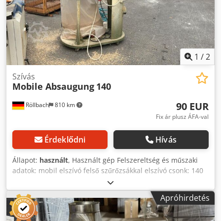
1
/
2
Szívás
Mobile Absaugung
140
90 EUR
Röllbach
810 km
Fix ár plusz ÁFA-val
Érdeklődni
Hívás
Állapot:
használt
, Használt gép Felszereltség és műszaki
adatok: mobil elszívó felső szűrőzsákkal elszívó csonk: 140
mm motor: 1,1 kW, 400 V Elérhetőség: rövid határidőn
belül Telephely: Flörsheim Djdozk Nmlopfx Aklock
Apróhirdetés