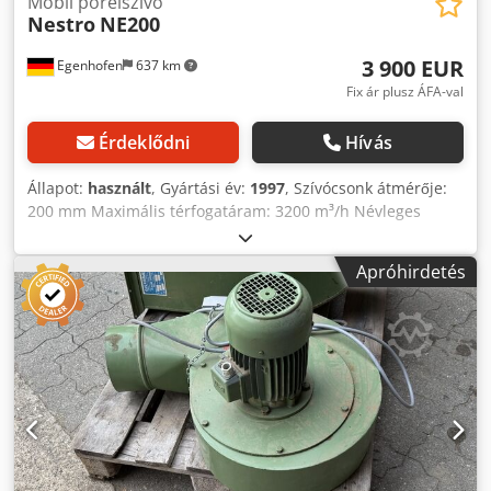
Mobil porelszívó
Nestro
NE200
3 900 EUR
Egenhofen
637 km
Fix ár plusz ÁFA-val
Érdeklődni
Hívás
Állapot:
használt
, Gyártási év:
1997
, Szívócsonk átmérője:
200 mm Maximális térfogatáram: 3200 m³/h Névleges
térfogatáram: 2862 m³/h Térfogatáram-ellenőrzés:
nyomáskülönbség-kijelzés Vákuum: 2336 Pa Szűrőfelület:
Apróhirdetés
16,8 m² Maradék por koncentráció: kevesebb mint 0,2
mg/m³ Hangnyomásszint: dB Forgácszsák térfogata: l
Szűrőtisztítás: pneumatikus Motorteljesítmény: 4 kW Gép
hossza: 2300 mm Gép szélessége: 900 mm Gép
magassága: 2200 mm Tömeg: 350 kg Dcedpox Edmvjfx
Aklok