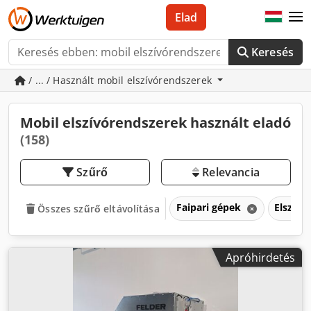
Elad
Keresés
/ ... / Használt mobil elszívórendszerek
Mobil elszívórendszerek használt eladó
(158)
Szűrő
Relevancia
Faipari gépek
Elszív
Összes szűrő eltávolítása
Apróhirdetés