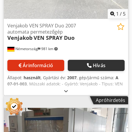
1
/
5
Venjakob VEN SPRAY Duo 2007
automata permetezőgép
Venjakob
VEN SPRAY Duo
Németország
981 km
Árinformáció
Hívás
Állapot:
használt
, Gyártási év:
2007
, gép/jármű száma:
A
07-01-003
, Műszaki adatok: - Gyártó: Venjakob - Típus: VEN
SPRAY Comfort - Retrofit: 2026 (Gyártási év: 2007) -
Munkaszélesség: 1.300 mm - Kezelőoldal: jobb - Felújított
Apróhirdetés
gép ára - Jelenlegi állapot: felújítás nélkül - Duo kivitelű
pisztolyhajtás - Száraz elszívás - Ellenáramú elszívás
teljesítménye: 7.000 m³/h - Elszívócsonk átmérője: 500 mm
- Szállítószalag rendszer - Előtolási sebesség: kb. 3–7
m/perc - Szalagtisztító rendszerrel - Festékvisszanyerés V-