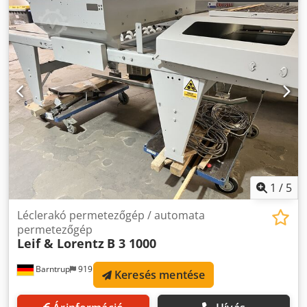
működőképes.
1
/
5
Léclerakó permetezőgép / automata
permetezőgép
Leif & Lorentz
B 3 1000
Barntrup
919 km
Keresés mentése