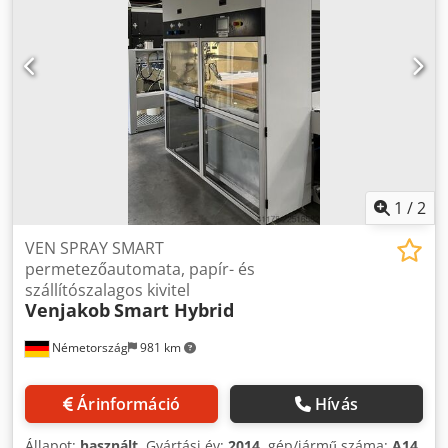
1
/
2
VEN SPRAY SMART
permetezőautomata, papír- és
szállítószalagos kivitel
Venjakob
Smart Hybrid
Németország
981 km
Árinformáció
Hívás
Állapot:
használt
, Gyártási év:
2014
, gép/jármű száma:
A14