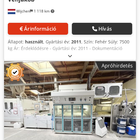
Wijchen
1 118 km
Árinformáció
Hívás
Állapot:
használt
, Gyártási év:
2011
, Szín: Fehér Súly: 7500
kg Ár: Érdeklődésre - Gyártási év: 2011 - Dokumentáció
elérhető: Igen - CE tanúsítvány megléte: Nem - Maximális
munkaszélesség [mm]: 1300 - Festőkabinek száma [db]: 1 -
Apróhirdetés
Szivattyútípus: Wagner - Extrák: Festékszóró pisztoly -
Festékszóró pisztolyok száma [db]: 4 - Szállítási súly [kg]:
7500 kg - Szállítási egységek száma [db]: 7 Pénzügyi
információk Áfa: A megadott ár az áfát nem tartalmazza.
Áfa/különadó: Vállalkozások számára az áfa levonható.
Dkedpozmvawefx Anpjr Szállítás és beszámítás bármikor
lehetséges az ipari termékek esetében. Yorick Diebels