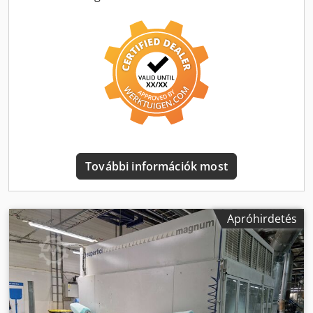
Szállítószalag rendszerrel - Előtolási sebesség
fokozatmentesen szabályozható, max. 18 m/perc Dkodpfx
Aezf N Dtsnpjr - 2 szalagtisztító kocsi - Szalagtisztítás
henger tisztítórendszerrel - Szalagtisztítás a gép mögött,
haladási irányban - Lakk visszanyeréssel - Pisztolyvezérlés -
PLC vezérlés érintőképernyővel - Beépített színkörök: 2 db -
Befúvószűrő mennyezet - Hossz: ~ 6.680 mm - Szélesség:
4.455 mm - Teljes csatlakozási teljesítmény ~ 26,3 kW - Volt,
Hz: 400 / 50 - Helyszín: nincs raktáron -
Feszültségingadozás max. +/- 5 %
További információk most
Apróhirdetés