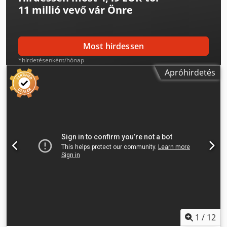
11 millió vevő
vár Önre
Most hirdessen
*hirdetésenként/hónap
Apróhirdetés
1
/
12