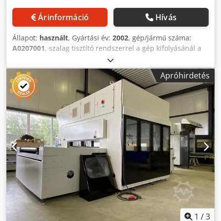
Árinformáció
Hívás
Állapot:
használt
, Gyártási év:
2002
, gép/jármű száma:
A0207001
, szalag tisztító rendszerrel a gép kifolyásánál a
kihajtható asztal alatt, szállítószalagos szállítással. 2021-
ben az SPS-vezérlés, az érintőképernyős vezérlés és a
Apróhirdetés
pisztolyhajtás frekvenciaváltója megújult. Dedpfxsx Ihvvo
Anpekr - Gyártó: Venjakob - Típus: HGS-Duo/C - Retrofit:
2026 (gyártási év: 2002) - Munkaszélesség: 1.300 mm -
Kezelő oldal: jobbra - Felújított gép ára - Aktuális állapot:
felújítás alatt - Duo kivitelű pisztolyhajtás - Száraz elszívás -
Elszívó teljesítmény: 10.000 m³/h - Elszívócsonk átmérője:
500 mm - Szállítószalagos rendszer - Betáplálási sebesség:
kb. 5–14 m/perc - Szalag tisztító rendszerrel - Lakk
visszanyerés V-szalagos rendszerrel - Pisztolyvezérlés,
érintőképernyő - Beépített festékkörök: 1 db - 4 db
Krautzberger KAA1300 airless szóróberendezés - 1 db nagy
nyomású airless szivattyú - Bevezető szűrő mennyezet -
Vizes bázisú festékekhez alkalmas - Oldószeres lakkokhoz
alkalmas - Kapcsolószekrény a gépbe integrálva - Teljes
1
/
3