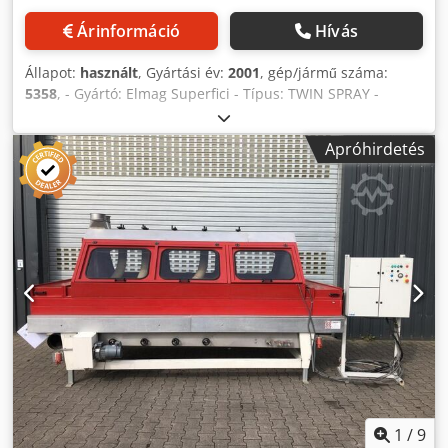
Árinformáció
Hívás
Állapot:
használt
, Gyártási év:
2001
, gép/jármű száma:
5358
, - Gyártó: Elmag Superfici - Típus: TWIN SPRAY -
Gyártási év: 2001 - Munkaszélesség: 1 300 mm -
Munkamagasság: 890 mm ± 20 mm - Kezelőoldal: jobb -
Apróhirdetés
Felújított gép ára - Pisztolyhajtás duo kivitelben - Száraz
elszívás - Elszívó teljesítmény: 8 000 m³/h - Szállítószalagos
rendszer - Szalagtisztítás hengeres tisztítórendszerrel -
Szalagtisztító rendszerrel - Szalagtisztítás a gép mögött,
haladási irányban - Lakkvisszanyerő rendszerrel -
Pisztolyszabályozás - Beépített szóróberendezések száma:
4 db - Szóróberendezés típusa: Kremlin ATX - Airmix
szórórendszer - Befúvószűrő mennyezet - Hossz: 5 950 mm
- Szélesség: 3 980 mm - Magasság: 2 790 mm - Teljes
csatlakozási teljesítmény: 21 kW, 40 A - Feszültség,
frekvencia: 400 V / 50 Hz - Helyszín: raktáron _____ Dkodpfx
Anjzf N Eqsper Igény esetén külön ajánlatot tudunk adni a
berendezés szerelésére és üzembe helyezésére, valamint
a munkatársak betanítására is. Kérésre rendszeres
1
/
9