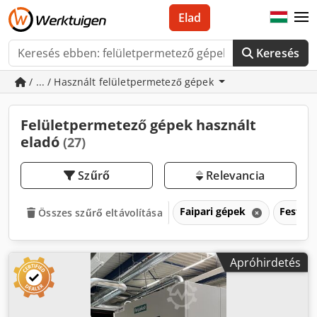
Elad
Keresés
/ ... / Használt felületpermetező gépek
Felületpermetező gépek használt
eladó
(27)
Szűrő
Relevancia
Faipari gépek
Festőb
Összes szűrő eltávolítása
Apróhirdetés