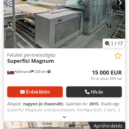
1
/
17
Felületi permetezőgép
Superfici
Magnum
15 000 EUR
Kežmarok
230 km
Fix ár plusz ÁFA-val
Érdeklődni
Hívás
Állapot:
nagyon jó (használt)
, Gyártási év:
2015
, Eladó egy
Superfici Magnum szórópisztolyom. Konfiguráció: 2 karú, 2
fejű x 2 pisztoly (együtt 4 pisztoly) Dksdpfx Anowg Tunjpsr
Gyártó: SCM Superfici Modell: Magnum. Építés éve: 2015
Apróhirdetés
Munkaszélesség: 1350 mm Azonnal elérhető. Teljesen