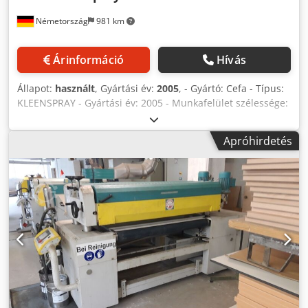
Szalagos kaparó és tisztítórendszer, típus: R1 - Beépített
Németország
981 km
festékfelfogók: 2 db - Beépített permetezőfejek száma: 4 db
- Gyorscsere rendszer a permetezőfejekhez -
Permetezőfejek típusa: Kremlin Airmix AVX - Airmix
Árinformáció
Hívás
permetezőrendszer - Lakkpumpák száma: 1 db - Szivattyú
gyártója: Wagner Cobra 40/25 - Hossz: 3630 mm -
Állapot:
használt
, Gyártási év:
2005
, - Gyártó: Cefa - Típus:
Szélesség: 3450 + 990 mm - Teljes csatlakoztatási
KLEENSPRAY - Gyártási év: 2005 - Munkafelület szélessége:
teljesítmény: 16 kW - Helyszín, nincs raktáron -
1200 mm - Munkafelület magassága: 900 mm + - 20 mm -
Feszültségingadozás max.: +/- 5% Poz. 3 Kivezető
Kezelőoldal: jobb - Ár: felújított gép esetén -
hengerszalag: - Gyártó: Venjakob - Típus: Hengerszalag -
Apróhirdetés
Fegyvermeghajtás: Duo kivitel - Magasságban állítható
Gyártási év: 2014 - Sebesség: kb. 2,5–5 m/perc - Maximális
permetezőfejek - Száraz elszívás - Elszívócső átmérő: 490 x
terhelés: 15 kg/m - Hossz: 2000 mm - Hengerek közötti
350 mm - Légáramlás: ~6500 m³/h - Papírtekercses
távolság: 150 m - Frekvenciaváltóval vezérelt *A képek csak
szállítórendszer - Adagolási sebesség, fokozatmentesen
példák, nem az eredeti termék ábrázolása*
szabályozható: 1,5 - 7 m/perc - PLC vezérlés
érintőképernyővel - Beépített permetezőfejek száma: 4 db -
Festékszivattyúk száma: 1 db - Alkalmas oldószeres
festékekhez - Alkalmas vízbázisú festékekhez - Hossz: 4300
mm - Szélesség: 3360 mm + 1850 mm - Magasság: 2700
mm - Teljes csatlakozási teljesítmény: ~7,1 kW / 28,6 A -
Feszültség, frekvencia: 400 / 50 - Helyszín: raktárban -
Feszültségingadozás max.: +/- 5% Dodpfxsxnbhvs Anpjkr