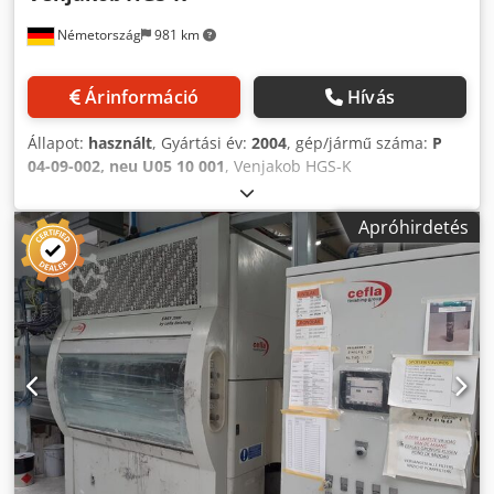
Feszültségingadozás max. +/- 5 % _____ Igény szerint
Németország
981 km
ajánlatot tudunk adni a berendezés telepítésére és
üzembe helyezésére, valamint a dolgozók betanítására is.
Kérésére rendszeres karbantartást és szervizelést is
Árinformáció
Hívás
biztosítunk a géphez. További információkért vegye fel
velünk a kapcsolatot!
Állapot:
használt
, Gyártási év:
2004
, gép/jármű száma:
P
04-09-002, neu U05 10 001
, Venjakob HGS-K
permetezőautomata Minden kép csak illusztráció Dsdpfszf
N Rajx Anpskr - Gyártó: Venjakob - Gyártási év: 2004 -
Apróhirdetés
Munkaszélesség: 800 mm (1000 mm) - Jelenlegi állapot:
felújítás nélküli - Az ajánlati ár felújított állapotra
vonatkozik - Kezelői oldal: jobb oldalon - Pisztolyhajtás: duó
kivitelben - Szárazelszívás: 4.000 m³/h - Elszívócsonk
átmérője: 400 mm - Szalagos szállítórendszer - Előtolási
sebesség fokozatmentesen állítható: 3–8 m/perc - Lakk
visszanyerő rendszerrel - Pisztolyszabályozás: LS 1 -
Telepített színkörök: 1 db - Airless permetezőrendszer: 4
db Krautzberger KAA 1300 - Lakkpumpák száma: 1 db -
Szivattyú gyártója: Wagner 35-70 - Oldószeres lakkokhoz
alkalmas - Vízbázisú lakkokhoz alkalmas - Teljes
csatlakozási teljesítmény: 7 kW, áramfelvétel: 17 A,