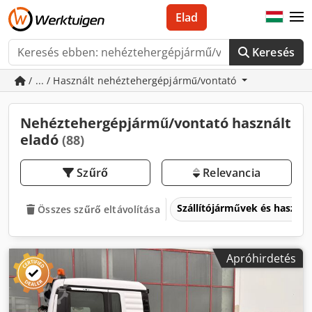
Elad
Keresés
/ ... / Használt nehéztehergépjármű/vontató
Nehéztehergépjármű/vontató használt
eladó
(88)
Szűrő
Relevancia
Szállítójárművek és haszo
Összes szűrő eltávolítása
Apróhirdetés