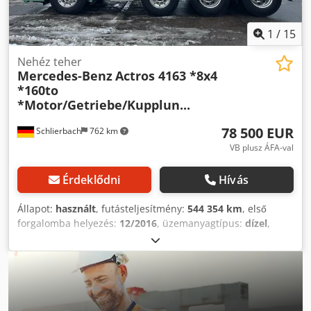
1
/
15
Nehéz teher
Mercedes-Benz
Actros 4163 *8x4
*160to
*Motor/Getriebe/Kupplun...
78 500 EUR
Schlierbach
762 km
VB plusz ÁFA-val
Érdeklődni
Hívás
Állapot:
használt
, futásteljesítmény:
544 354 km
, első
forgalomba helyezés:
12/2016
, üzemanyagtípus:
dízel
,
üzemanyag:
dízel
, Gyártási év:
2016
, Mercedes Actros 4163
LS 8x4 GIGA - Space nehézteherszállító nyergesvontató,
160 tonna vontatási tömeg TELJES FELSZERELTSÉG! 18
hónappal ezelőtt: Eredeti Mercedes csere-motor, csere-
váltó, új intarder/retarder és kuplung! ● 6 hengeres Euro 6-
os motor, 460 kW / 630 LE ● Hengerűrtartalom: 15.569 cm³