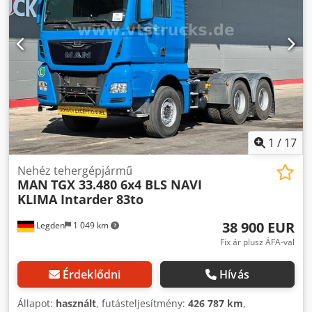
Ülésfűtés * Független fűtés * Tempomat * Indításgátló *
opciók és tartozékok = - Alumínium üzemanyagtartály -
Fedélzeti számítógép * Differenciálzár * Távolközlekedés >
Billentőhidraulika - Teljesítményleadó (PTO) = További
7,5 * Digitális tachográf * Rádió CD * CB rádió *
információk = Chjdpfx Ajzrml Ujkasa Gumiabroncs mérete:
Hangrendszer * Sávtartó asszisztens * OBU előkészítés *
315/70 R22,5 Első tengely: Kormányozható; felfüggesztés:
Hűtőszekrény * Légzsák * Elektromos ablakok + tükrök
laprugó Hátsó tengely 1: Felfüggesztés: légrugó Hátsó
tengely 2: Kettős gumiabroncs; felfüggesztés: légrugó Üres
súly: 10 860 kg Megengedett rakomány: 15 140 kg
Össztömeg: 26 000 kg Foglalt: Ez a jármű egy ügyfél
számára le van foglalva (a végleges értékesítés fenntartva).
Referenciaszám: 23
1
/
17
Nehéz tehergépjármű
MAN
TGX 33.480 6x4 BLS NAVI
KLIMA Intarder 83to
38 900 EUR
Legden
1 049 km
Fix ár plusz ÁFA-val
Érdeklődni
Hívás
Állapot:
használt
, futásteljesítmény:
426 787 km
,