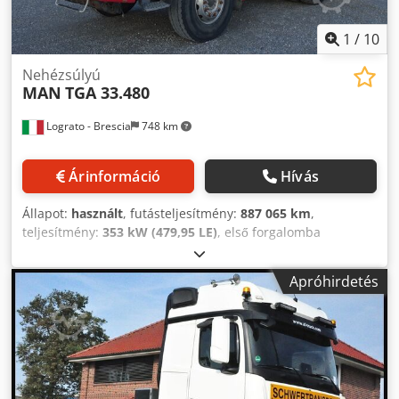
1
/
10
Nehézsúlyú
MAN
TGA 33.480
Lograto - Brescia
748 km
Árinformáció
Hívás
Állapot:
használt
, futásteljesítmény:
887 065 km
,
teljesítmény:
353 kW (479,95 LE)
, első forgalomba
helyezés:
05/2008
, üzemanyagtípus:
dízel
,
tengelyelrendezés:
6x4
, fékek:
motorfék
, kibocsátási
Apróhirdetés
osztály:
Euro 4
, felfüggesztés:
acél-levegő
, Gyártási év:
2008
, MAN TGA 33.480, 2008-as évjárat, 887065 km,
EURO4, hidraulikus rendszer, manuális váltó, légrugós
felfüggesztés Cjdpfx Aksqd Ripjajha