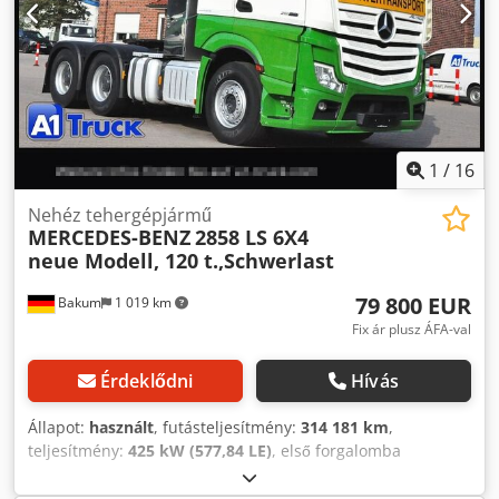
1
/
16
Nehéz tehergépjármű
MERCEDES-BENZ
2858 LS 6X4
neue Modell, 120 t.,Schwerlast
79 800 EUR
Bakum
1 019 km
Fix ár plusz ÁFA-val
Érdeklődni
Hívás
Állapot:
használt
, futásteljesítmény:
314 181 km
,
teljesítmény:
425 kW (577,84 LE)
, első forgalomba
helyezés:
12/2021
, üzemanyagtípus:
dízel
, saját tömeg:
11 178 kg
, maximális teherbírás:
108 822 kg
, össztömeg: