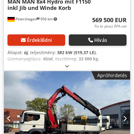
MAN
MAN 8x4 Hydro mit F1150
inkl Jib und Winde Korb
569 500 EUR
Petershagen
956 km
Fix ár plusz ÁFA-val
Érdeklődni
Hívás
Állapot:
új
, teljesítmény:
382 kW (519,37 LE)
,
üzemanyagtípus:
dízel
, össztömeg:
32 000 kg
,
tengelyelrendezés:
3 tengely
, fékek:
retarder
, szín:
fehér
,
hajtástípus:
automata
, kibocsátási osztály:
Euro 6
, Gyártási
Apróhirdetés
év:
2026
, Felszereltség:
ABS, elektronikus
stabilitásprogram (ESP), koromszűrő, légkondicionálás,
navigációs rendszer, állófűtés
, MAN 8x4 Hydrodrive F1150
Fassi rakodódaruval Járműleírás: TGS 35.520 8x2H-6 BL CH
Levehető plató, Jost vonófej, teljes egészében burkolt V2A
Kereskedelmi össztömeg: 35 t 2 980 mm fő tengelytáv 1
795 mm első tengelyek közötti tengelytáv 1 350 mm hátsó
és utó-tengely közötti tengelytáv Oldalt, jobb oldalon
elhelyezett kipufogógáz-csillapító Földre kivezetett