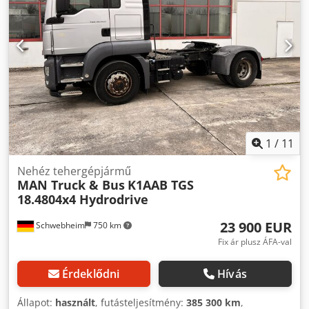
1
/
11
Nehéz tehergépjármű
MAN Truck & Bus
K1AAB TGS
18.4804x4 Hydrodrive
23 900 EUR
Schwebheim
750 km
Fix ár plusz ÁFA-val
Érdeklődni
Hívás
Állapot:
használt
, futásteljesítmény:
385 300 km
,