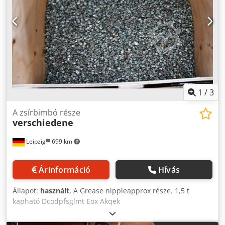
1
/
3
A zsírbimbó része
verschiedene
Leipzig
699 km
Árinformáció
Hívás
Állapot:
használt
, A Grease nippleapprox része. 1,5 t
kapható Dcodpfsglmt Eox Akqek