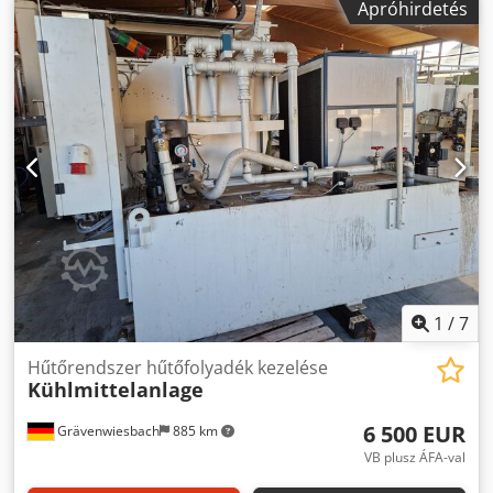
Apróhirdetés
1
/
7
Hűtőrendszer hűtőfolyadék kezelése
Kühlmittelanlage
6 500 EUR
Grävenwiesbach
885 km
VB plusz ÁFA-val