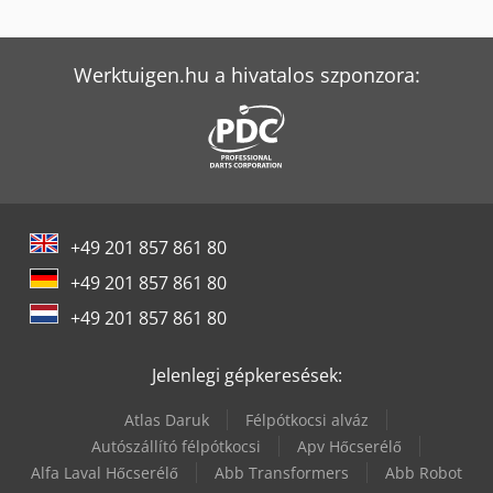
Tec Rotec
Werktuigen.hu a hivatalos szponzora:
Yeong Chin Machinery Industries Co. Ltd. (Ycm) Nfx400A
+49 201 857 861 80
+49 201 857 861 80
+49 201 857 861 80
Jelenlegi gépkeresések:
Atlas Daruk
Félpótkocsi alváz
Autószállító félpótkocsi
Apv Hőcserélő
Alfa Laval Hőcserélő
Abb Transformers
Abb Robot