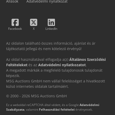
Állások
Adatvédelmi nyilatkozat
Facebook
X
LinkedIn
Az oldalon található összes információ, ajánlat és ár
tájékoztató jellegű és nem kötelező érvényű!
Az oldal használatával elfogadja a(z)
Általános Szerződési
Feltételeket
és az
Adatvédelmi nyilatkozatot
.
A megadott márkák a megfelelő tulajdonosok tulajdonát
képezik.
MSG Auctions GmbH nem vállal felelősséget a hivatkozott
külső internetes oldalak tartalmáért.
© 2000 - 2026 MSG Auctions GmbH
Ez a weboldal reCAPTCHA által védett, és a Google
Adatvédelmi
Szabályzata
, valamint
Felhasználási feltételei
érvényesek.