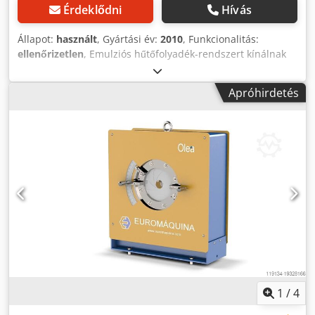
Érdeklődni
Hívás
Állapot:
használt
, Gyártási év:
2010
, Funkcionalitás:
ellenőrizetlen
, Emulziós hűtőfolyadék-rendszert kínálnak
övszűrővel. Gyártási év 2010 Áramlási sebesség 500l/min
Teljesítményfelvétel 21,2KW További adatok a típustáblán
Apróhirdetés
találhatók. Dsdpfx Aksv N U Ezjqock
1
/
4