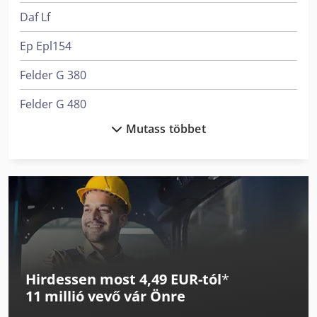
Daf Lf
Ep Epl154
Felder G 380
Felder G 480
Mutass többet
Felder K 700 S
Linde A
Linde L 10
Linde L 12
Linde L 14
Hirdessen most 4,49 EUR-tól
*
Linde L 16
11 millió vevő
vár Önre
Linde Targonca