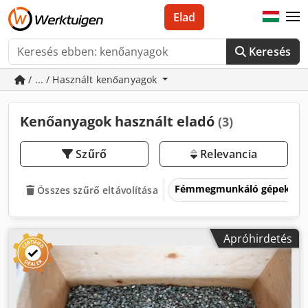
Elad
Keresés
/ ... / Használt kenőanyagok
Kenőanyagok használt eladó
(3)
Szűrő
Relevancia
Fémmegmunkáló gépek és 
Összes szűrő eltávolítása
Apróhirdetés