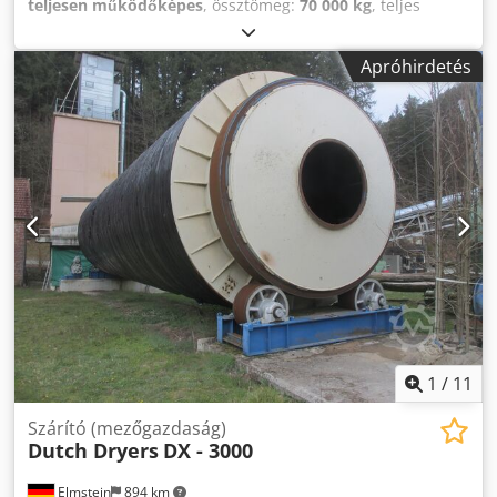
teljesen működőképes
, össztömeg:
70 000 kg
, teljes
hossz:
22 200 mm
, teljes szélesség:
5 400 mm
, MŰSZAKI
ADATOK Géptípus: Dobos szárító Gyártási év: 2021
Apróhirdetés
(újraépítve) Motor teljesítmény: 2 x 22 kW (új)
Meghajtóláncok és lánckerekek: újak Frekvenciaváltó: új
Max. dob hőmérséklet: 400 °C (ennek megfelelően nagyobb
szárítási teljesítmény) GÉP ÁLTALÁNOS ADATAI Hossz: 22,2
m Átmérő: 5,4 m Szegmentálás: 6 részre bontható
Kibocsátás: csigás szállító (új) Dcodpfjzazcfex Aipek
1
/
11
Szárító (mezőgazdaság)
Dutch Dryers
DX - 3000
Elmstein
894 km