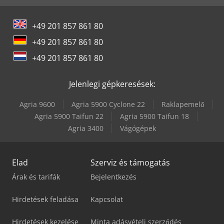
Scherer Feinbau Vdz 220 / Ds
+49 201 857 861 80
Tec Freetec
+49 201 857 861 80
Tec Rotec
+49 201 857 861 80
Yeong Chin Machinery Industries Co. Ltd. (Ycm) Nfx400A
Jelenlegi gépkeresések:
Agria 9600
Agria 5900 Cyclone 22
Raklapemelő
Agria 5900 Taifun 22
Agria 5900 Taifun 18
Agria 3400
Vágógépek
Elad
Szerviz és támogatás
Árak és tarifák
Bejelentkezés
Hirdetések feladása
Kapcsolat
Hirdetések kezelése
Minta adásvételi szerződés