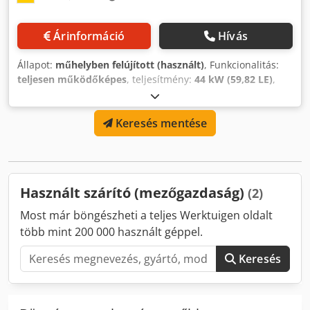
Árinformáció
Hívás
Állapot:
műhelyben felújított (használt)
, Funkcionalitás:
teljesen működőképes
, teljesítmény:
44 kW (59,82 LE)
,
össztömeg:
70 000 kg
, teljes magasság:
5 400 mm
, teljes
hossz:
22 200 mm
, teljes szélesség:
5 400 mm
, Dutch
Keresés mentése
Dryers dobos szárító - DX 3000 2021-ben újraépítve
Motorteljesítmény: 2 x 22 kW Új hajtóláncok és lánckerekek
Új frekvenciaváltó 6 részre bontható Teljes tömeg kb.
70.000 kg Dcsdjyxm E Rjpfx Aipok Alig látható kopásnyomok
Használt szárító (mezőgazdaság)
(2)
Most már böngészheti a teljes Werktuigen oldalt
több mint 200 000 használt géppel.
Keresés