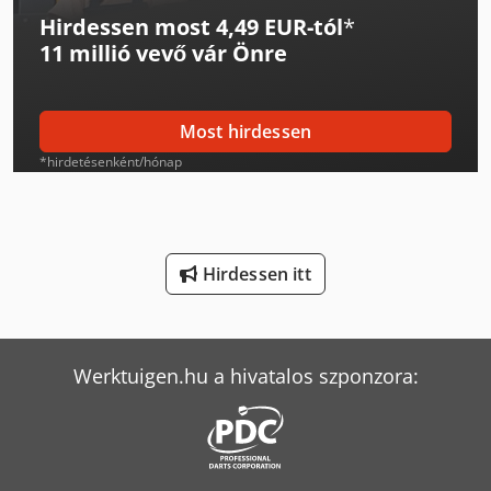
Hirdessen most 4,49 EUR-tól
*
Linde L 12
11 millió vevő
vár Önre
Linde L 14
Linde Targonca
Most hirdessen
Man L 2000
*hirdetésenként/hónap
Man Tgl 10
Man Tgm 15
Hirdessen itt
Man Tgm 18
Mercedes-Benz V
Werktuigen.hu a hivatalos szponzora:
Mercedes-Benz Vario
Merlo R 50.21 S
Scania G