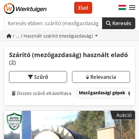
Elad
Keresés
/ ... / Használt szárító (mezőgazdaság)
Szárító (mezőgazdaság) használt eladó
(2)
Szűrő
Relevancia
Mezőgazdasági gépek
Összes szűrő eltávolítása
Aukció