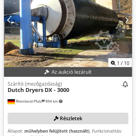
1
/
10
Az aukció lezárult
Szárító (mezőgazdaság)
Dutch Dryers
DX - 3000
Rheinland-Pfalz
894 km
Részletek
Állapot:
műhelyben felújított (használt)
, Funkcionalitás: