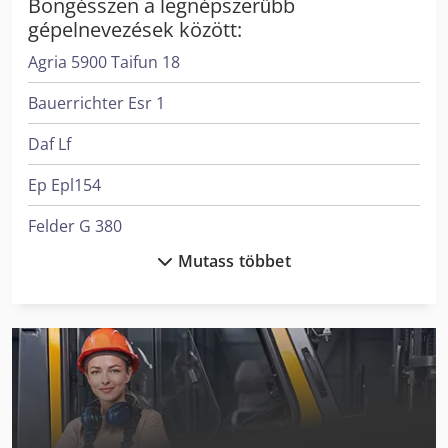
Böngésszen a legnépszerűbb
gépelnevezések között:
Agria 5900 Taifun 18
Bauerrichter Esr 1
Daf Lf
Ep Epl154
Felder G 380
Mutass többet
Felder G 480
Hsm Iratmegsemmisítő
Krone Bdf
Langzauner Lzg-M-Ii-Sy
Linde L 10