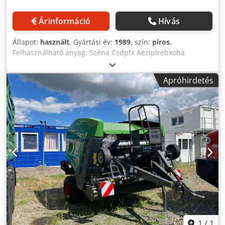
Árinformáció
Hívás
Állapot:
használt
, Gyártási év:
1989
, szín:
piros
,
Felhasználható anyag: Széna Csdpfx Aeziplrebxoha
Apróhirdetés
1
/
1