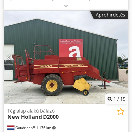
Nhebxja Közbenső értékesítés jogának fenntartásával –
minden adat tájékoztató jellegű. Az itt megadott
Apróhirdetés
információk hibátlansága és pontossága nem garantált.
Jótállás és/vagy felelősség kizárt. A fenti leírástól való
eltérések nem zárhatók ki. Felhívjuk figyelmét, hogy az
esetleges adásvételi szerződés kizárólag a gépjármű
tényleges állapotára vonatkozik.
1
/
15
Téglalap alakú bálázó
New Holland
D2000
Goudriaan
1 176 km