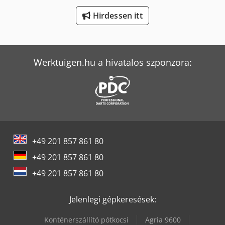
Man Tgm 12
Hirdessen itt
Man Tgm 15
Man Tgm 18
Werktuigen.hu a hivatalos szponzora:
Mercedes-Benz Actros
Mercedes-Benz Atego
Mercedes-Benz V
Mercedes-Benz Vario
+49 201 857 861 80
Tec Freetec
+49 201 857 861 80
Tec Rotec
+49 201 857 861 80
Weinbrenner Tsv 6/3050
Jelenlegi gépkeresések:
Konténerszállító pótkocsi
Agria 9600