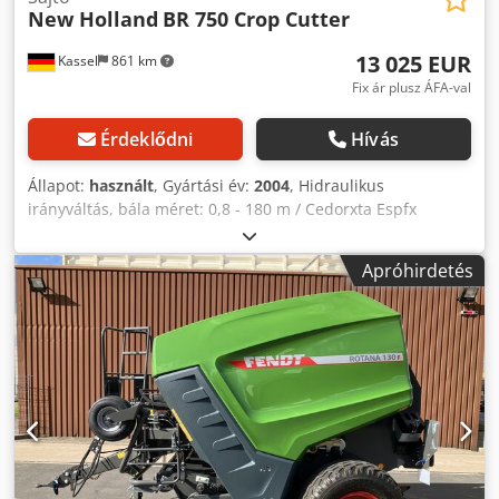
New Holland
BR 750 Crop Cutter
13 025 EUR
Kassel
861 km
Fix ár plusz ÁFA-val
Érdeklődni
Hívás
Állapot:
használt
, Gyártási év:
2004
, Hidraulikus
irányváltás, bála méret: 0,8 - 180 m / Cedorxta Espfx
Abxjha
Apróhirdetés