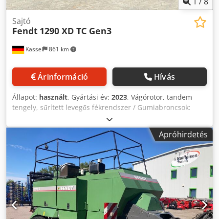
1
/
8
Sajtó
Fendt
1290 XD TC Gen3
Kassel
861 km
Árinformáció
Hívás
Állapot:
használt
, Gyártási év:
2023
, Vágórotor, tandem
tengely, sűrített levegős fékrendszer / Gumiabroncsok:
620/50R-22,5 és 600/50-22,5 / Bála-kilökő, 9 colos
Varioterminál, kardántengely 1 3/4 col (44 mm) /
Apróhirdetés
Zsinegfelügyelet 20 tonnáig / Csdpfx Abst Hr Epjxoha