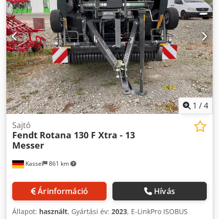
1
/
4
Sajtó
Fendt
Rotana 130 F Xtra - 13
Messer
Kassel
861 km
Árinformáció
Hívás
Állapot:
használt
, Gyártási év:
2023
, E-LinkPro ISOBUS