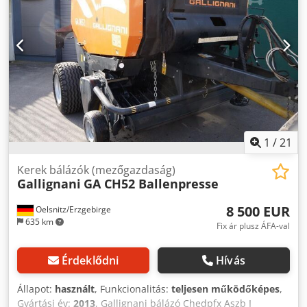
1
/
21
Kerek bálázók (mezőgazdaság)
Gallignani
GA CH52 Ballenpresse
8 500 EUR
Oelsnitz/Erzgebirge
635 km
Fix ár plusz ÁFA-val
Érdeklődni
Hívás
Állapot:
használt
, Funkcionalitás:
teljesen működőképes
,
Gyártási év:
2013
, Gallignani bálázó Chedpfx Aszb I