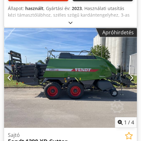
Állapot:
használt
, Gyártási év:
2023
, Használati utasítás
kézi támasztólábhoz, széles szögű kardántengelyhez, 3-as
típus / pickup-vezetőlemez görgős leszorítóval,
magasságban állítható vonórúd levehető / tapadókerekek
Apróhirdetés
620/40x22.5 gumizással, bálázó vágószerkezettel, tandem
tengellyel, vágószerkezettel / bálacsúszdával Chjdpjt
Ebdfsfx Abxja
1
/
4
Sajtó