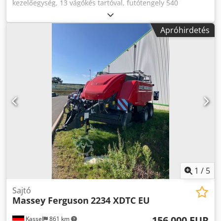
kezelőegység, 13 vágókés tartóval, futótengely 540
ford/perc / hajtómű, kiegészítő hálótartó, ékek,
préshengercsapágy (utánkenhető), fix vonófej 40 mm
Apróhirdetés
Chodpfotlqxqjx Abxea
1
/
5
Sajtó
Massey Ferguson
2234 XDTC EU
156 000 EUR
Kassel
861 km