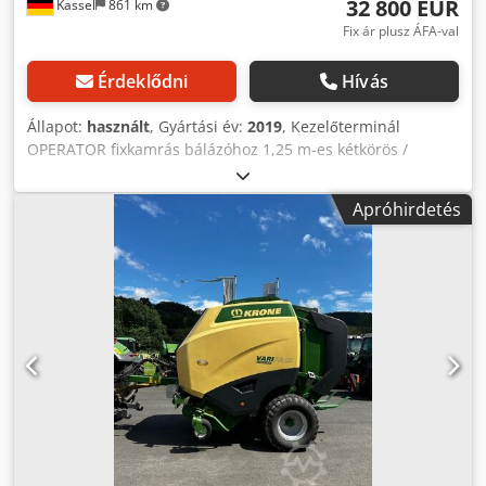
32 800 EUR
Kassel
861 km
Fix ár plusz ÁFA-val
Érdeklődni
Hívás
Állapot:
használt
, Gyártási év:
2019
, Kezelőterminál
OPERATOR fixkamrás bálázóhoz 1,25 m-es kétkörös /
sűrített levegős fékrendszerrel Gumiabroncsok: 500/50 - 17
Pick-up görgős leszorítóval / Bemeneti hajtómű 1.000
Apróhirdetés
ford/perc Chedpfx Abotia Dfoxoa