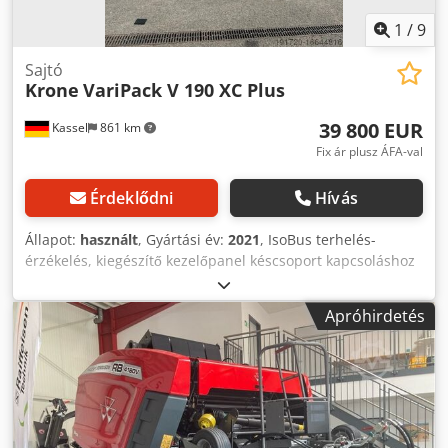
1
/
9
Sajtó
Krone
VariPack V 190 XC Plus
39 800 EUR
Kassel
861 km
Fix ár plusz ÁFA-val
Érdeklődni
Hívás
Állapot:
használt
, Gyártási év:
2021
, IsoBus terhelés-
érzékelés, kiegészítő kezelőpanel késcsoport kapcsoláshoz
Cedpet N T Ausfx Abxeha
Apróhirdetés