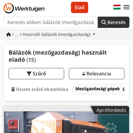
Elad
Keresés
/ ... / Használt bálázók (mezőgazdaság)
Bálázók (mezőgazdaság) használt
eladó
(15)
Szűrő
Relevancia
Mezőgazdasági gépek
Összes szűrő eltávolítása
Apróhirdetés