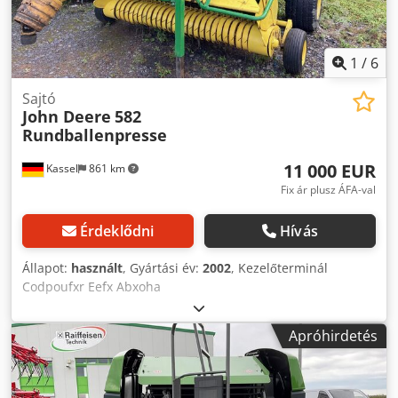
1
/
6
Sajtó
John Deere
582
Rundballenpresse
11 000 EUR
Kassel
861 km
Fix ár plusz ÁFA-val
Érdeklődni
Hívás
Állapot:
használt
, Gyártási év:
2002
, Kezelőterminál
Codpoufxr Eefx Abxoha
Apróhirdetés