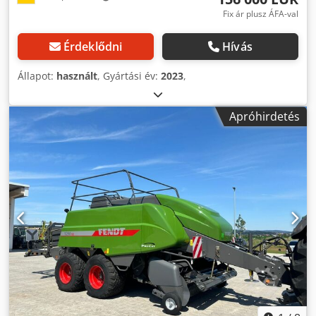
Fix ár plusz ÁFA-val
Érdeklődni
Hívás
Állapot:
használt
, Gyártási év:
2023
,
Apróhirdetés