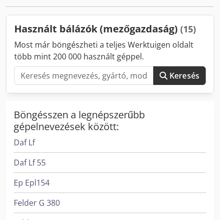
Használt bálázók (mezőgazdaság)
(15)
Most már böngészheti a teljes Werktuigen oldalt
több mint 200 000 használt géppel.
Keresés
Böngésszen a legnépszerűbb
gépelnevezések között:
Daf Lf
Daf Lf 55
Ep Epl154
Felder G 380