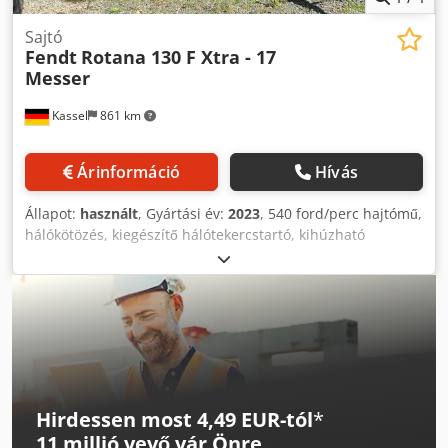
Sajtó
Fendt
Rotana 130 F Xtra - 17
Messer
Kassel
861 km
Árinformáció
Hívás
Állapot:
használt
, Gyártási év:
2023
, 540 ford/perc hajtómű,
hálókötözés, kiegészítő hálótekercstartó, kihúzható
bálaürítő, keréktámaszok, préshengercsapágy
(utánkenhető), fix húzószem 40 mm, E-LinkPro ISObus
vezérlőegység, 2,25 m széles PickUp, változtatható görgős
leszorító, fix PickUp vezető kerekek 17 Chsdpst Dxp Aefx
Abxja
Hirdessen most 4,49 EUR-tól
*
11 millió vevő
vár Önre