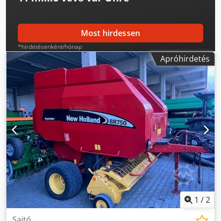
Most hirdessen
*hirdetésenként/hónap
Apróhirdetés
1
/
2
Sajtó