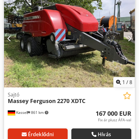
1
/
8
Sajtó
Massey Ferguson
2270 XDTC
167 000 EUR
Kassel
861 km
Fix ár plusz ÁFA-val
Érdeklődni
Hívás