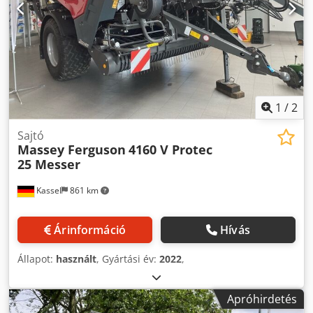
1
/
2
Sajtó
Massey Ferguson
4160 V Protec
25 Messer
Kassel
861 km
Árinformáció
Hívás
Állapot:
használt
, Gyártási év:
2022
,
Apróhirdetés