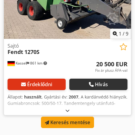
1
/
9
Sajtó
Fendt
1270S
20 500 EUR
Kassel
861 km
Fix ár plusz ÁFA-val
Érdeklődni
Hívás
Állapot:
használt
, Gyártási év:
2007
, A kardánvédő hiányzik.
Gumiabroncsok: 500/50-17. Tandemtengely utánfutó-
kormányzással. / A gép üzemkész! / Chodpfsuiw Uaex
Abxoa
Keresés mentése