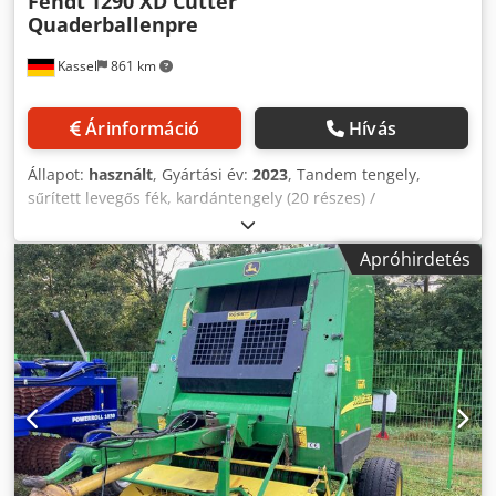
Fendt
1290 XD Cutter
Quaderballenpre
Kassel
861 km
Árinformáció
Hívás
Állapot:
használt
, Gyártási év:
2023
, Tandem tengely,
sűrített levegős fék, kardántengely (20 részes) /
Varioterminál 9 colos / bálakidobó Chedpetlrnajfx Abxsa
Apróhirdetés