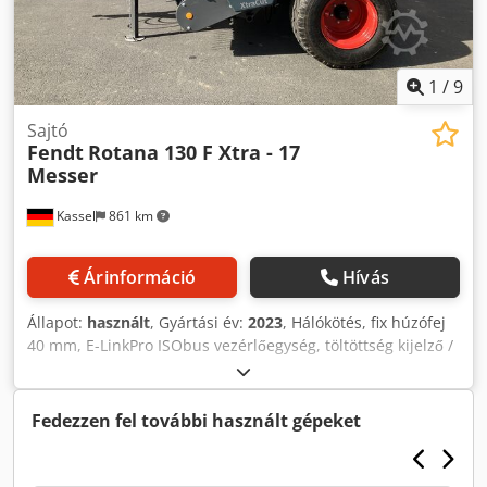
1
/
9
Sajtó
Fendt
Rotana 130 F Xtra - 17
Messer
Kassel
861 km
Árinformáció
Hívás
Állapot:
használt
, Gyártási év:
2023
, Hálókötés, fix húzófej
40 mm, E-LinkPro ISObus vezérlőegység, töltöttség kijelző /
pick-up tapintókerekek, utánfutó tengely, 17 vakkés
tartóval, 540 fordulat/perc / sebességváltó, kiegészítő
hálótekercs-tartó, kihúzható bálakidobó / Cjdpfx Abotlq
Fedezzen fel további használt gépeket
Haexjha