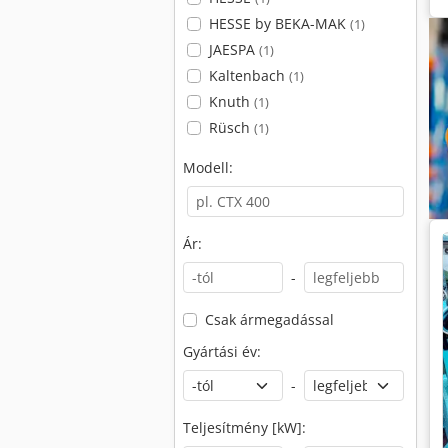
HESSE by BEKA-MAK
(1)
JAESPA
(1)
Kaltenbach
(1)
Knuth
(1)
Rüsch
(1)
Modell:
Ár:
-
Csak ármegadással
Gyártási év:
-
Teljesítmény [kW]: