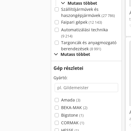
Mutass többet
Szállítójárművek és
haszongépjárművek
(27 786)
Faipari gépek
(12 143)
Automatizálási technika
(9 214)
Targoncák és anyagmozgató
berendezések
(8 991)
Mutass többet
Gép részletei
Gyártó:
Amada
(3)
BEKA-MAK
(2)
Bigstone
(1)
CORMAK
(1)
HESSE
(1)