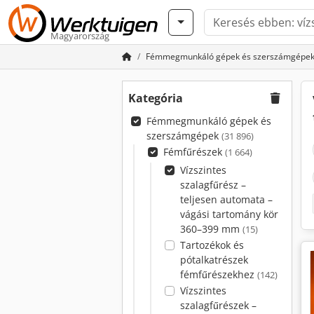
Magyarország
Fémmegmunkáló gépek és szerszámgépe
Kategória
Fémmegmunkáló gépek és
szerszámgépek
(31 896)
Fémfűrészek
(1 664)
Vízszintes
szalagfűrész –
teljesen automata –
vágási tartomány kör
360–399 mm
(15)
Tartozékok és
pótalkatrészek
fémfűrészekhez
(142)
Vízszintes
szalagfűrészek –