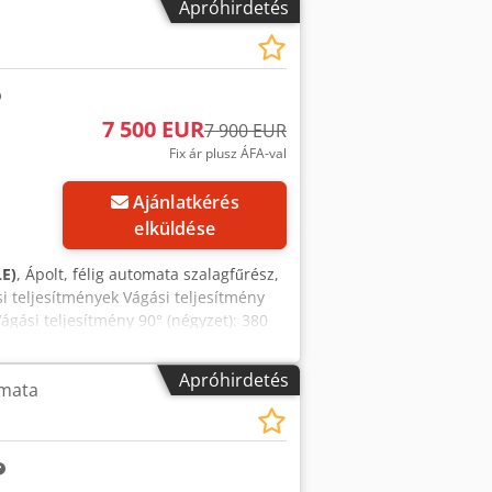
Apróhirdetés
7 500 EUR
7 900 EUR
Fix ár plusz ÁFA-val
Ajánlatkérés
elküldése
LE)
, Ápolt, félig automata szalagfűrész,
si teljesítmények Vágási teljesítmény
ágási teljesítmény 90° (négyzet): 380
tmény 45° (kör): 300 mm Vágási
c Teljesítmény: 3,7 kW Szalag méretei:
Apróhirdetés
omata
 hidraulikus munkadarab-szorító -
lehetséges. #8530