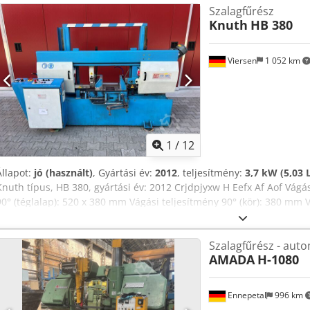
Szalagfűrész
Knuth
HB 380
Viersen
1 052 km
1
/
12
Állapot:
jó (használt)
, Gyártási év:
2012
, teljesítmény:
3,7 kW (5,03 
Knuth típus, HB 380, gyártási év: 2012 Crjdpjyxw H Eefx Af Aof Vágá
90° (téglalap): 520 x 380 mm Vágási teljesítmény 90° (kör): 380 mm V
mm Vágási teljesítmény 45° (téglalap): 300 x 380 mm Vágási teljesí
teljesítmény 45° (négyzet): 300 mm Vágási sebesség: 20 - 100 m/per
Szalagfűrész - aut
4800 x 34 x 1,1 mm Méretek: 2850 x 1660 x 930 mm (Sz x Ma x Mé) -
AMADA
H-1080
automatikus emelési magasság beállítás Szállítás egyeztetés után 
Ennepetal
996 km