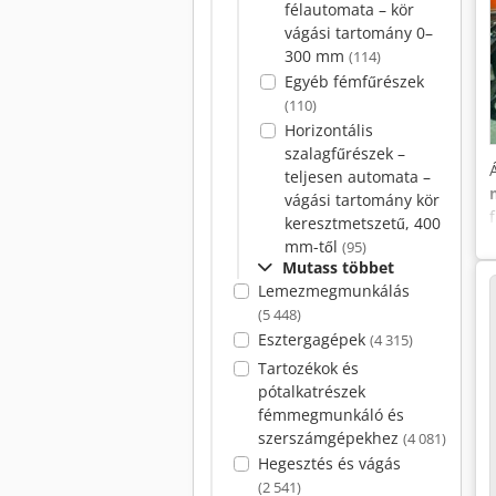
félautomata – kör
vágási tartomány 0–
300 mm
(114)
Egyéb fémfűrészek
(110)
Horizontális
szalagfűrészek –
teljesen automata –
vágási tartomány kör
keresztmetszetű, 400
mm-től
(95)
Mutass többet
Lemezmegmunkálás
(5 448)
Esztergagépek
(4 315)
Tartozékok és
pótalkatrészek
fémmegmunkáló és
szerszámgépekhez
(4 081)
Hegesztés és vágás
(2 541)