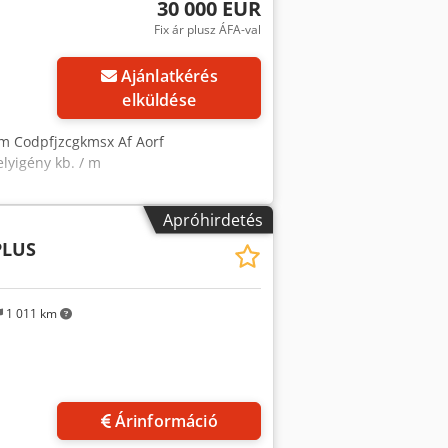
30 000 EUR
Fix ár plusz ÁFA-val
Ajánlatkérés
elküldése
mm Codpfjzcgkmsx Af Aorf
lyigény kb. / m
Apróhirdetés
PLUS
1 011 km
Árinformáció