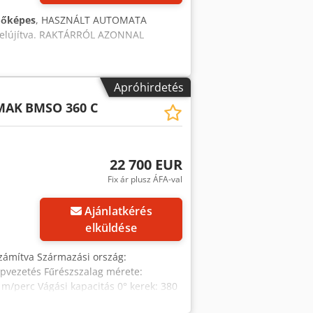
mm Súly 2100 kg
dőképes
, HASZNÁLT AUTOMATA
elújítva. RAKTÁRRÓL AZONNAL
Apróhirdetés
-MAK
BMSO 360 C
22 700 EUR
Fix ár plusz ÁFA-val
Ajánlatkérés
elküldése
 számítva Származási ország:
lopvezetés Fűrészszalag mérete:
m/perc Vágási kapacitás 0° kerek: 380
os: 430x380 mm Munkamagasság: 590