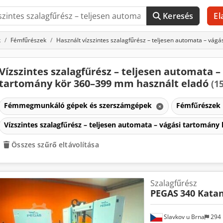
Keresés
El
k
Fémfűrészek
Használt vízszintes szalagfűrész – teljesen automata – vá
Vízszintes szalagfűrész – teljesen automata –
tartomány kör 360–399 mm használt eladó
(15
Fémmegmunkáló gépek és szerszámgépek
Fémfűrészek
Vízszintes szalagfűrész – teljesen automata – vágási tartomá
Összes szűrő eltávolítása
Szalagfűrész
PEGAS
340 Kata
Slavkov u Brna
294