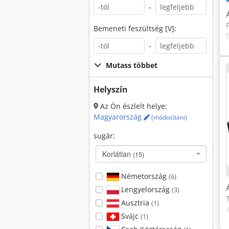
-
Bemeneti feszültség [V]:
-
Mutass többet
Helyszín
Az Ön észlelt helye:
Magyarország
(módosítani)
sugár:
Korlátlan
(15)
Németország
(6)
Lengyelország
(3)
Ausztria
(1)
Svájc
(1)