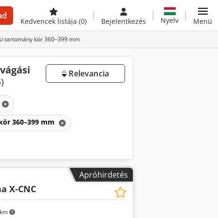
ad
Nyelv
Kedvencek listája
(0)
Bejelentkezés
Menü
gási tartomány kör 360–399 mm
 vágási
Relevancia
)
ny kör 360–399 mm
Apróhirdetés
na X-CNC
 km