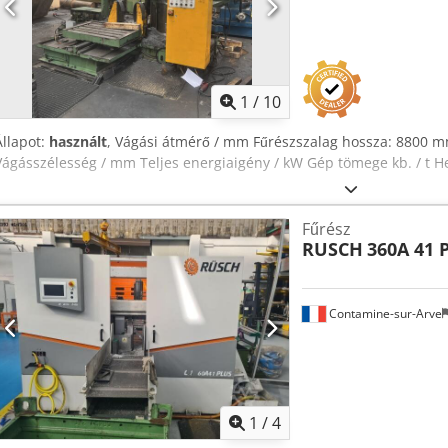
1
/
10
Állapot:
használt
, Vágási átmérő / mm Fűrészszalag hossza: 8800 
Vágásszélesség / mm Teljes energiaigény / kW Gép tömege kb. / t He
Fűrész
RUSCH
360A 41 
Contamine-sur-Arve
1
/
4