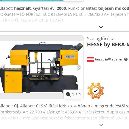
kW Előtoló löket 500 mm Méretek (H × Sz × M) 2600 × 2400 × 1700 
Állapot:
használt
, Gyártási év:
2000
, Funkcionalitás:
teljesen műkö
FORGATHATÓ FŰRÉSZ, SCORTEGAGNA RUSCH 260/320 AF, teljesen f
ELÉRHETŐ. Csdpfx Afjzhui To Aerf
Szalagfűrész
HESSE by BEKA
Ausztria
259 km
1
/
4
Állapot:
új
, Állapot: új Szállítási idő: kb. 4 hónap a megrendeléstől
Törökország Ár: 22 700 € Lízingdíj: 435,84 € Fűrészkeret: dupla osz
4800x34x1,1 mm Szalagsebesség: fokozatmentesen állítható 20-100 
mm Vágási kapacitás 0° négyzet: 380 mm Vágási kapacitás 0° lap