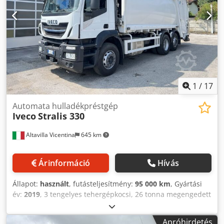
felfüggesztés - Rádiómagnó = További információk =
Sebességváltó: Eaton FSO-4505-A, Kézi Kabin: nap
Terjedelem: Újrahasznosítás Karosszéria gyártmánya:
Damaeq Compact 06 Általános állapot: nagyon jó Műszaki
állapot: nagyon jó Optikai állapot: nagyon jó Kár:
sérülésmentes = További információk = A gyártás éve: 2024
Hengerek száma: 4 Motorteljesítmény: 4.200 cc TELJES
ÖSSZTÖMEG: 8.000 kg
1
/
17
Automata hulladékpréstgép
Iveco
Stralis 330
Altavilla Vicentina
645 km
Árinformáció
Hívás
Állapot:
használt
, futásteljesítmény:
95 000 km
, Gyártási
év:
2019
, 3 tengelyes tehergépkocsi, 26 tonna megengedett
össztömeg, 4200 mm tengelytávval, Mazzocchia MAC2NB
típusú tömörítős felépítménnyel szerelve, 11 000 kg
Apróhirdetés