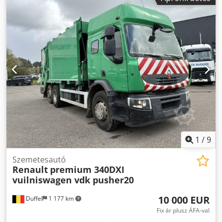
hasznos teherbírás, ZF kézi sebességváltó, Telma
elektromágneses retarder, rakomány mérőrendszer,
tolatókamera, Euro 6-os környezetvédelmi besorolás.
Dwsdpfx Aoww Ipujkqja Megjegyzés: A járműleírás
tájékoztató jellegű, hibákat vagy pontatlanságokat
tartalmazhat. Kérjük, vegye fel velünk a kapcsolatot az
adatok pontosításához.
1
/
9
Szemetesautó
Renault
premium 340DXI
vuilniswagen vdk pusher20
10 000 EUR
Duffel
1 177 km
Fix ár plusz ÁFA-val