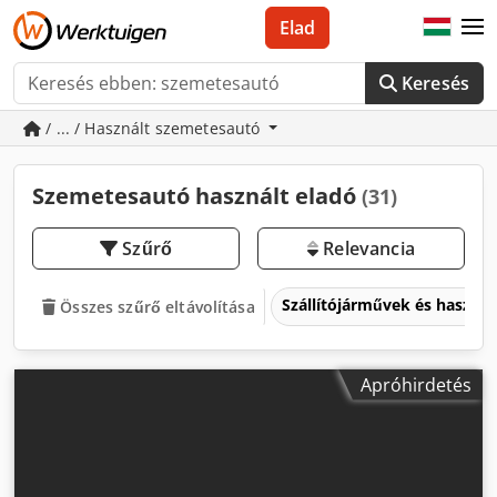
Elad
Keresés
/ ... / Használt szemetesautó
Szemetesautó használt eladó
(31)
Szűrő
Relevancia
Szállítójárművek és haszo
Összes szűrő eltávolítása
Apróhirdetés