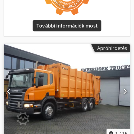
További információk most
Apróhirdetés
1
/
15