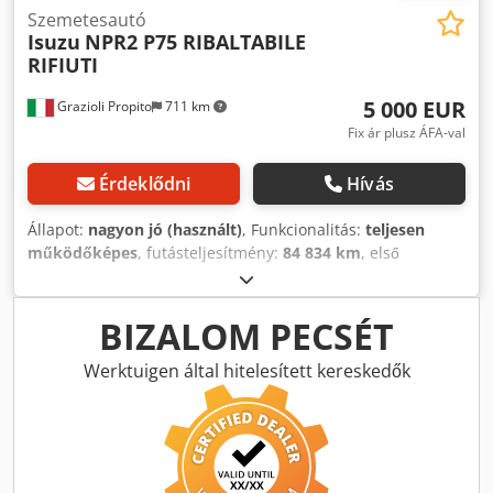
Szemetesautó
Isuzu
NPR2 P75 RIBALTABILE
RIFIUTI
5 000 EUR
Grazioli Propito
711 km
Fix ár plusz ÁFA-val
Érdeklődni
Hívás
Állapot:
nagyon jó (használt)
, Funkcionalitás:
teljesen
működőképes
, futásteljesítmény:
84 834 km
, első
forgalomba helyezés:
05/2014
, tengelyelrendezés:
2
tengely
, szín:
fehér
, vezetőfülke:
nappali fülke
,
hajtástípus:
automata
, Gyártási év:
2014
, Felszereltség:
BIZALOM PECSÉT
ABS, légzsák
, ISUZU P75 billenő platós hulladékszállító –
évjárat: 2014 – futott kilométer: 84.834 km –
Werktuigen által hitelesített kereskedők
hengerűrtartalom: 2999 cm³ – teljesítmény: 150 LE – 110
kW – jobbkormányos – automata váltó – elektromos
ablakemelők – kártyás tachográf – teherbírás: 3280 kg –
utasok száma a fülkében: 3 – További információ:
Francesco, 3356514297 Dsdpfxeycltys Akqewa