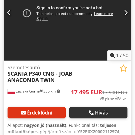
1
/
50
Szemetesautó
SCANIA
P340 CNG - JOAB
ANACONDA TWIN
17 495 EUR
Łaziska Górne
335 km
17 900 EUR
VB plusz ÁFA-val
Érdeklődni
Hívás
Állapot:
nagyon jó (használt)
, Funkcionalitás:
teljesen
működőképes
, gép/jármű száma:
YS2P6X20002112974
,