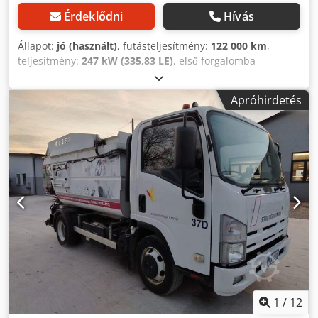
Érdeklődni
Hívás
Állapot:
jó (használt)
, futásteljesítmény:
122 000 km
,
teljesítmény:
247 kW (335,83 LE)
, első forgalomba
helyezés:
11/2012
, üzemanyagtípus:
dízel
, kibocsátási
osztály:
Euro 5
, Gyártási év:
2012
, Renault Premium 340DXI
Apróhirdetés
szemétszállító VDK Pusher2000 Gyártási év: 11/2012 Futott
kilométer: 122.000 km, 1. tulajdonos Motor: 7.1 dízel, 335
LE, Euro 5 Ár: 10.000 euró + áfa = 12.100 euró mindennel
együtt Dwsdpfx Aozb A Skjkqoa További információ:
0473/19.99.85
1
/
12