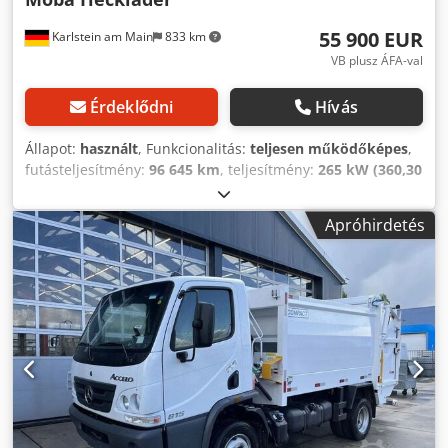
55 900 EUR
Karlstein am Main
833 km
VB plusz ÁFA-val
Érdeklődni
Hívás
Állapot:
használt
, Funkcionalitás:
teljesen működőképes
,
futásteljesítmény:
96 645 km
, teljesítmény:
265 kW (360,30
LE)
, első forgalomba helyezés:
08/2019
, üzemanyagtípus:
dízel
, saját tömeg:
18 580 kg
, maximális teherbírás:
13 420
Apróhirdetés
kg
, össztömeg:
32 000 kg
, abroncs méret:
385/55 R 22,5 u.
315/70 R 22,5
, tengelyelrendezés:
8x2
, tengelytáv:
3 750
mm
, következő vizsga (TÜV):
11/2026
, üzemanyag:
dízel
,
fékek:
motorfék
, szín:
fehér
, vezetőfülke:
nappali fülke
,
hajtástípus:
automata
, kibocsátási osztály:
Euro 6
,
felfüggesztés:
acél-levegő
, Felszereltség:
ABS,
differenciálzár, kipörgésgátló, koromszűrő, ködlámpák,
légkondicionálás, tempomat, állófűtés
, Járműszám:
#30673 Zoeller-ASF Medium X2evo29 Zoeller Delta 2301
Premium billenőrendszer MOBA 3G azonosítórendszer M
vezetőfülke Tengelytáv: 3.750 mm Motorfék Hátsó tengely