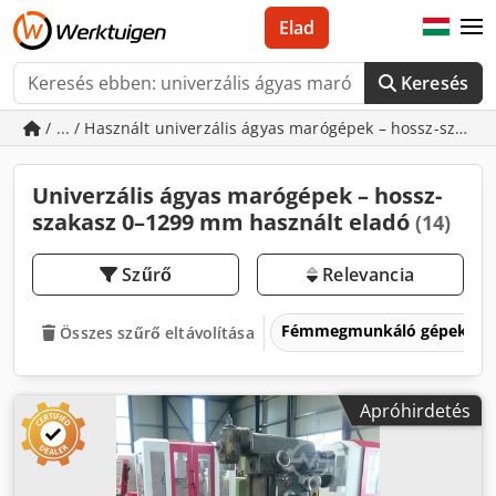
Elad
Keresés
/ ... / Használt univerzális ágyas marógépek – hossz-szak
Univerzális ágyas marógépek – hossz-
szakasz 0–1299 mm használt eladó
(14)
Szűrő
Relevancia
Fémmegmunkáló gépek és 
Összes szűrő eltávolítása
Apróhirdetés