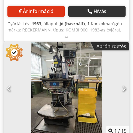
nem befolyásolja a tengelyek mozgását. Használja ki a
lehetőséget, hogy a gépet helyszínen, működő állapotban
Árinformáció
Hívás
megtekintse és kipróbálja. A Deckel gépet
alkatrészforrásként, ellenőrizetlen állapotban és
Gyártási év:
1983
, állapot:
jó (használt)
, 1 Konzolmarógép
garancia/jótállás nélkül értékesítjük.
márka: RECKERMANN, típus: KOMBI 900, 1983-as évjárat,
sorozatszám: 6367P, asztal mérete 1.000 x 310 mm, X/Y/Z
elmozdulás 720 x 220 x 450 mm, SK 50 szerszámtartók, HD
Apróhirdetés
gépi csavarhúzó, Codpjh E Du Dsfx Adworf orsó
fordulatszám: 3...2800 rpm
1
/
15