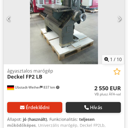
1
/
10
ágyasztalos marógép
Deckel
FP2 LB
2 550 EUR
Ubstadt-Weiher
837 km
VB plusz ÁFA-val
Érdeklődni
Hívás
Állapot:
jó (használt)
, Funkcionalitás:
teljesen
működőképes
, Univerzális marógép, Deckel FP2Lb,