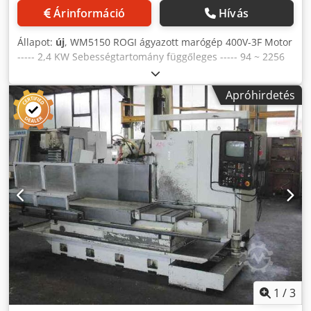
helyigénye: 3050 x 2150 mm - Gép méretei: 2050 x 2210 x
Árinformáció
Hívás
1830 mm - Gép tömege: 2800 kg
Állapot:
új
, WM5150 ROGI ágyazott marógép 400V-3F Motor
----- 2,4 KW Sebességtartomány függőleges ----- 94 ~ 2256
rpm Orsó rögzítése ----- ISO 40 Asztal ----- 1220 x 360 mm
Pinhole löket ----- 180 mm Pinhole feed ----- 0,1 / 0,15 / 0,3
Apróhirdetés
mm/ford. Hosszirányú elmozdulás (x) ----- 600 mm
Oldalirányú elmozdulás (y) ----- 360 mm Magassági
elmozdulás (z) ----- 500 mm Kirakodás ----- 370 mm Orsófej
elforgatási tartomány ----- -45 és +45 között Távolság
orsó/asztal ----- 110 - 610 mm Előállítási tartomány a -----
(8) 24 - 720 mm/min Súly ----- 1800 KG BESZÁMOLVA * 3
tengelyes digitális kijelző márka SINO * A munkaasztal
automatikus adagolása X,Y * Automatikus orsó adagolás
Crsdpfx Aoga T Dwjdwsf * LED világítás * Hűtőrendszer *
Luxus vezérlődoboz * Doboz különböző szerszámokkal
1
/
3