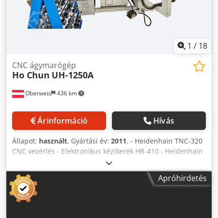
1
/
18
CNC ágymarógép
Ho Chun
UH-1250A
Oberweis
436 km
Árinformáció
Hívás
Állapot:
használt
, Gyártási év:
2011
, - Heidenhain TNC-320
CNC vezérlés - Elektronikus kézikerék HR-410 - Heidenhain
üveg mérőrudak minden tengelyen - Golyós csavarok -
Hidraulikus szerszám előtolás - AC szervo motorok -
Apróhirdetés
Tolóajtók biztonsági üveggel - Univerzális marófej - Edzett
pályák - Ellenvezető műanyag bevonattal - Elektromágnes.
Főorsó fék - Automata központi kenés - Integrált
hűtőfolyadék rendszer - Acél teleszkópos burkolat