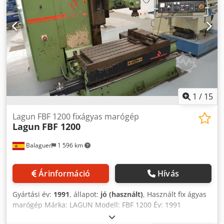
1
/
15
Lagun FBF 1200 fixágyas marógép
Lagun
FBF 1200
Balaguer
1 596 km
Árinformáció
Hívás
Gyártási év:
1991
, állapot:
jó (használt)
, Használt fix ágyas
marógép Márka: LAGUN Modell: FBF 1200 Év: 1991
Sorszám: B10109 Súly: 5.500kg Dimensions: