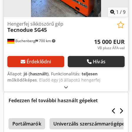
1
/
9
Hengerfej síkköszörű gép
Tecnodue
SG45
15 000 EUR
Buchenberg
700 km
VB plusz ÁFA-val
Érdeklődni
Hívás
Állapot:
jó (használt)
, Funkcionalitás:
teljesen
működőképes
, Eladó egy jó állapotú hengerfej
síkköszörűgép/hengerblokk marógép. A gépen sosem
történt köszörülés, kizárólag marás. A gép bármikor
megtekinthető. 19% ÁFA-t tartalmazó számla kiállításra
Fedezzen fel további használt gépeket
kerül. Codpfx Adjy Spmdjworf
0
Portálmarók
Univerzális szerszámmarógépek, 