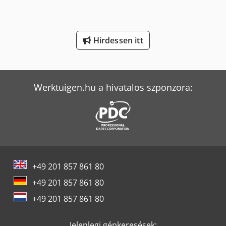
Merlo R 50.21 S
Merlo Tf 33.7-115
Hirdessen itt
Unimog U 300
Unimog U 400
Werktuigen.hu a hivatalos szponzora:
+49 201 857 861 80
+49 201 857 861 80
+49 201 857 861 80
Jelenlegi gépkeresések: