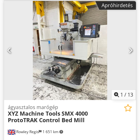
2600x2300x2600(h)mm Crodpfxsh Rycfs Adwjf Vezérlés:
Apróhirdetés
HEIDENHAIN TNC 355 (Új képernyő) Az asztal méretei:
1200x550mm Tengelyeltolódások: X - 1100mm Y - 600mm Z
- 600mm Menyétfej hidraulikus szerszámrögzítéssel. Kúp:
ISO 50 Orsó fordulatszám: 50 - 3000 rpm (2
sebességtartomány) X-Y-Z tengelyek előtolásai: 1 - 3000
mm/min Gyorsmeneti X Y Z tengelyek: 10.000 mm/perc
Motor teljesítménye: 15KW
1
/
13
ágyasztalos marógép
XYZ Machine Tools
SMX 4000
ProtoTRAK Control Bed Mill
Rowley Regis
1 651 km