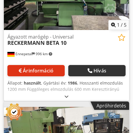
1
/
5
Ágyazott marógép - Universal
RECKERMANN
BETA 10
Ennepetal
996 km
Árinformáció
Hívás
Állapot:
használt
, Gyártási év:
1986
, Hosszanti elmozdulás
1200 mm Függőleges elmozdulás 600 mm Keresztirányú
elmozdulás 450 mm Asztalméret 1500 x 600 mm Max.
asztalterhelés 2 t Orsókúp ISO 50 Orsómotor 15 kW
Apróhirdetés
Fordulatszám 6 - 4000 ford/perc Előtolás 2 - 2500 mm/perc
Gyorsjárat 10 m/perc Feszültség 400 V Csdpexukppofx
Adworf CNC ágymarógép vízszintesről függőlegesre
billenthető orsóval. Vezérlés: Heidenhain TNC 155. A gép
rendelkezik vízszintes negyedik tengellyel.