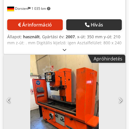
Dorsten
1 035 km
Árinformáció
Hívás
Állapot:
használt
, Gyártási év:
2007
, x-út: 350 mm y-út: 210
mm z-út: . mm Digitális kijelző: igen Asztalfelület: 800 x 240
mm Fordulatszám: 115–1750 ford./perc Előtolás: . m/perc
Kar kinyúlás: . mm Orsólöket: . mm Magasságban állítható
Apróhirdetés
asztal Cjdezk Rczjpfx Adwjrf A műszaki adatok a gyártó
vagy üzemeltető által megadott adatok, ezért kötelezettség
nélküliek. A köztes értékesítés jogát fenntartjuk; kizárólag
az üzleti és értékesítési feltételeink érvényesek. Rólunk
több mint 400 saját gép raktáron több mint 15.000 m²
raktárterület, darukapacitás 70 t több mint 10.000 tétel
tartozék műhelyéhez Ha gépeket, gyártósorokat vagy
üzemét eladna, várjuk megkeresését. További ajánlatokat
talál honlapunkon. A megtekintés előzetes egyeztetéssel
lehetséges. Várjuk látogatását! A Markus Hirsch csapata