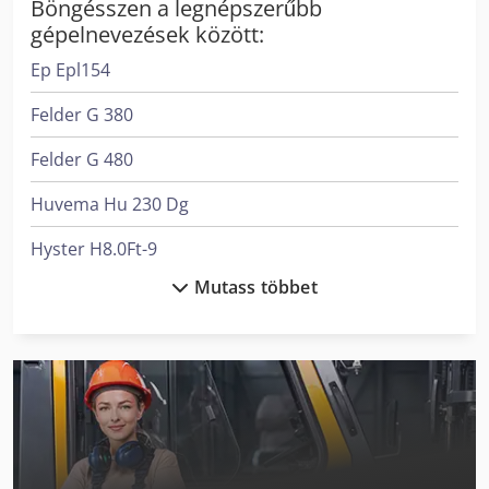
meg a gépet.
Böngésszen a legnépszerűbb
gépelnevezések között:
Ep Epl154
Felder G 380
Felder G 480
Huvema Hu 230 Dg
Hyster H8.0Ft-9
Mutass többet
Lagun L 1400
Lagun L 1600
Lagun L 2000
Lagun L 850
Man L 2000