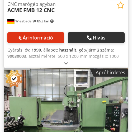
CNC marógép ágyban
ACME
FMB 12 CNC
Wiesbaden
892 km
Árinformáció
Hívás
Gyártási év:
1990
, állapot:
használt
, gép/jármű száma:
90030003
, asztal mérete: 500 x 1200 mm mozgás x: 1000
mm mozgás y: 550 mm mozgás z: 600 mm orsó kúpos: ISO
40 orsó fordulatszám-tartomány: 60 - 2700 fordulat / perc
Apróhirdetés
orsó meghajtás: 10 kW elektromos csatlakozás: 380 V, 20
kVA kW szükséges hely: 3200 x 2800 x 2650 mm súly: 7,3 t
Crodpfx Aj Npwfjdwjf