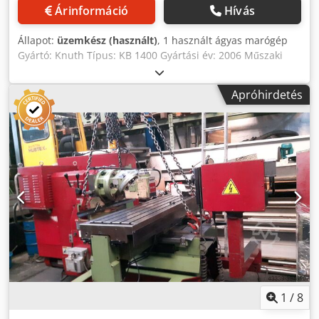
Árinformáció
Hívás
Állapot:
üzemkész (használt)
, 1 használt ágyas marógép
Gyártó: Knuth Típus: KB 1400 Gyártási év: 2006 Műszaki
adatok: Munkaterület Orsótengely és asztalfelület közötti
távolság: 150 mm - 650 mm T-hornyok száma: 3 db Asztal
Apróhirdetés
felfogófelület: 1400 mm x 400 mm T-hornyok szélessége:
18 mm T-hornyok távolsága: 100 mm Magasságállítás
sebessége (max.): 1670 mm/perc Crjdpoxnp Epjfx Adwof
Mozgástartományok X-tengely elmozdulás: 950 mm Y-
tengely elmozdulás: 400 mm Z-tengely elmozdulás: 500
mm Függőleges marófej Orsóbefogás: SK 50 DIN 2080
Kinyúlás: 510 mm Orsófordulatszám (függőleges): 30
ford./perc – 1800 ford./perc Tokmánylöket: 105 mm Fej
billentési tartomány: ± 30° Gyorsjárat Gyorsjárat X-tengely:
1670 mm/perc Gyorsjárat Y-tengely: 1670 mm/perc
Gyorsjárat Z-tengely: 1670 mm/perc Előtolás Előtolási
sebesség X-tengely: 18 mm/perc – 627 mm/perc Előtolási
sebesség Y-tengely: 18 mm/perc – 627 mm/perc Előtolási
sebesség Z-tengely: 18 mm/perc – 627 mm/perc
1
/
8
Hajtásteljesítmények Főhajtás motor teljesítménye: 7,5 kW