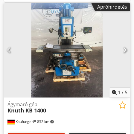
Apróhirdetés
1
/
5
Ágymaró gép
Knuth
KB 1400
Kaufungen
852 km