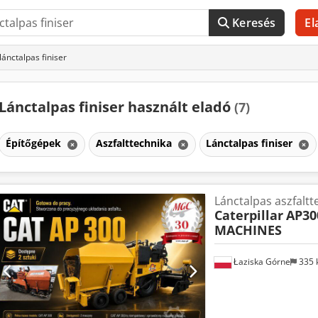
Keresés
El
lánctalpas finiser
Lánctalpas finiser használt eladó
(7)
Építőgépek
Aszfalttechnika
Lánctalpas finiser
Lánctalpas aszfaltte
Caterpillar
AP30
MACHINES
Łaziska Górne
335