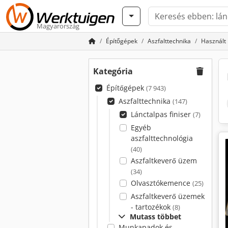
Magyarország
Építőgépek
Aszfalttechnika
Használt 
Kategória
Építőgépek
(7 943)
Aszfalttechnika
(147)
Lánctalpas finiser
(7)
Egyéb
aszfalttechnológia
(40)
Aszfaltkeverő üzem
(34)
Olvasztókemence
(25)
Aszfaltkeverő üzemek
- tartozékok
(8)
Mutass többet
Munkapadok és