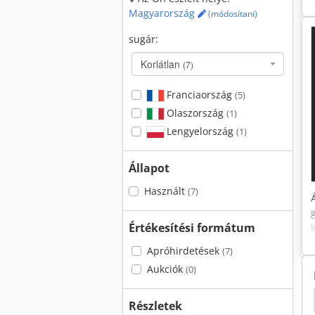
Magyarország
(módosítani)
sugár:
Korlátlan
(7)
Franciaország
(5)
Olaszország
(1)
Lengyelország
(1)
Állapot
Használt
(7)
Értékesítési formátum
Apróhirdetések
(7)
Aukciók
(0)
rpillar Cs64B
Caterpillar 301.8
Caterpillar D8T
Részletek