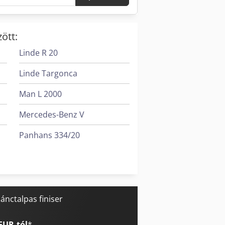
ött:
Linde R 20
Linde Targonca
Man L 2000
Mercedes-Benz V
Panhans 334/20
Panhans 336/20
Tec Freetec
lánctalpas finiser
EUR-tól
*