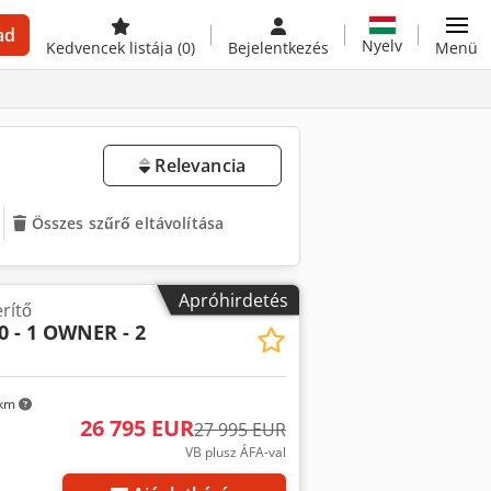
ad
Nyelv
Kedvencek listája
(0)
Bejelentkezés
Menü
Relevancia
Összes szűrő eltávolítása
Apróhirdetés
rítő
0 - 1 OWNER - 2
 km
26 795 EUR
27 995 EUR
VB plusz ÁFA-val