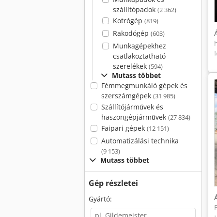
szállítópadok
(2 362)
Kotrógép
(819)
Rakodógép
(603)
Munkagépekhez
csatlakoztatható
szerelékek
(594)
Mutass többet
Fémmegmunkáló gépek és
szerszámgépek
(31 985)
Szállítójárművek és
haszongépjárművek
(27 834)
Faipari gépek
(12 151)
Automatizálási technika
(9 153)
Mutass többet
Gép részletei
Gyártó: