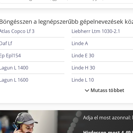
elérhető platformunkon keresztül.
Böngésszen a legnépszerűbb gépelnevezések köz
Atlas Copco Lf 3
Liebherr Ltm 1030-2.1
Daf Lf
Linde A
Ep Epl154
Linde E 30
Lagun L 1400
Linde H 30
Lagun L 1600
Linde L 10
Mutass többet
Lagun L 2000
Linde L 12
Lagun L 850
Linde L 14
Langzauner Lzg-M-Ii-Sy
Linde L 16
Adja el most azonnal: 
Langzauner Lzk-4
Linde R 14
Hirdessen most 4,49 