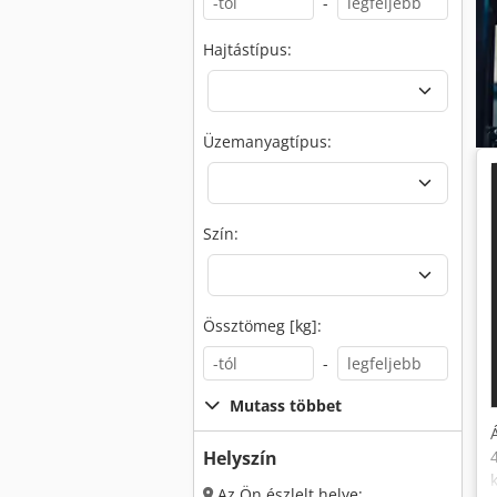
-
Hajtástípus:
Üzemanyagtípus:
Szín:
Össztömeg [kg]:
-
Mutass többet
Helyszín
Az Ön észlelt helye: