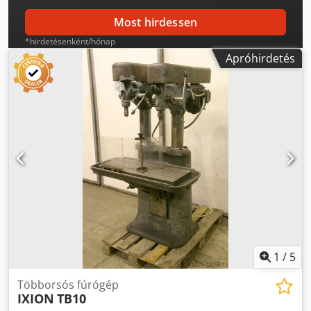
Most hirdessen
*hirdetésenként/hónap
Apróhirdetés
1
/
5
Többorsós fúrógép
IXION
TB10