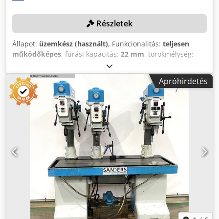
Részletek
Állapot:
üzemkész (használt)
, Funkcionalitás:
teljesen
működőképes
, fúrási kapacitás:
22 mm
, torokmélység:
370 mm
, asztal hossza:
1 800 mm
, fúrási mélység:
120
mm
, fordulatszám (max.):
3 600 ford/min
, MŰSZAKI
Apróhirdetés
ADATOK Fúrási mélység: 120 mm Fúrási kapacitás: 22 mm
Kinyúlás: 370 mm Fúróegységek száma: 4 Teljesítmény: 4,4
kW Asztal típusa: Fix asztal Asztal méretei: 1.800 x 500 mm
Főorsó teljesítménye: 1,0 kW Orsó fordulatszám-tartomány:
345 - 3.600 ford/perc GÉPADATOK Méretek és tömeg
Méretek (H x Sz x M): 1.900 x 1.000 x 1.900 mm Saját tömeg:
1.500 kg Crjdpfx Abey Hg E Ts Ssf Szállítási csomagok
száma: 1 FELSZERELTSÉG Dokumentáció Hagyományos
vezérlés