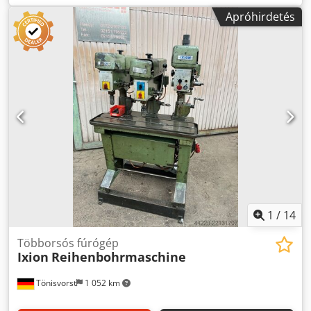
Kinyúlás: 150/180 mm -Orsóút: 50/70 mm -Tömeg: kb. 200
Apróhirdetés
kg
1
/
14
Többorsós fúrógép
Ixion
Reihenbohrmaschine
Tönisvorst
1 052 km