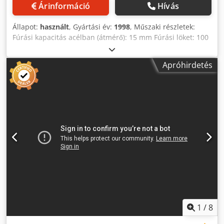
Árinformáció
Hívás
Állapot:
használt
, Gyártási év:
1998
, Műszaki részletek:
Fúrási kapacitás acélban (átmérő): 15 mm Fúrási löket: 100
mm Menetvágás: M16 Fúróállomások száma: 3 Fúróorsó
kúpossága: 3x MK2 Orsónyúlvány: 220 mm Orsótávolság:
Apróhirdetés
335 mm Állítható fejtámasz: (függőleges) 290 kézi mm
előtolási sebesség:: kézi mm/ford. Orsó fordulatszáma::
220-1600 / 400-3200 / 800-6400 fordulat/perc Orsó/asztal
távolság: min/max: 235/525 mm Crodou Idutspfx Ab Sof
Asztalfelület: 1270 x 315 mm Asztalbeállítás: fix / fix mm
Teljes teljesítményigény: nem ismert kW A gép tömege kb.:
0,72 t A gép méretei kb. hosszúság x szélesség x magasság:
1,4 x 0,8 x 2,25 m hűtővízrendszerrel együtt Kézi és
lábvezérléssel történő működtetés A fúróorsók
felszereltsége a következő: 1x 13 mm-es fúrótokmány 2x
gyorsfúrószerszám 10mm *
1
/
8