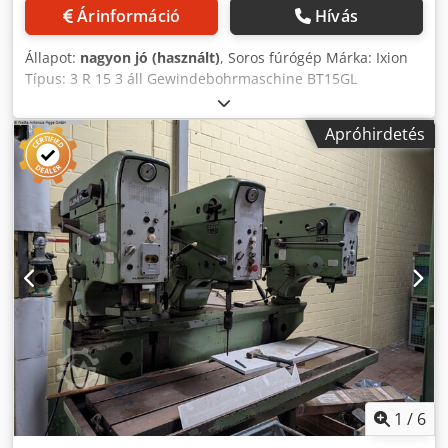
Árinformáció
Hívás
Állapot:
nagyon jó (használt)
, Soros fúrógép Márka: Ixion
Típus: 3 R 15 3 áll Gewindebohrmaschine BT15GL
menetesztergáló gépből Menetvágó kapacitás M16-ig 8
menetvezető patron Crjdpfxjzdp U Nj Ab Sef Emelkedések:
Apróhirdetés
0,4-0,5-0,7-0,8-1-1,25-1,5-1,75 Fúrógép BT 15 P MK2 10
fordulatszám: 240 - 3800 ford/perc és fúrógép BT 15 5
fordulatszám: 480 - 3800 ford/perc Hossz: 980 mm
Szélesség: 660 mm Magasság: 1600 mm Súly: 420 kg
1
/
6