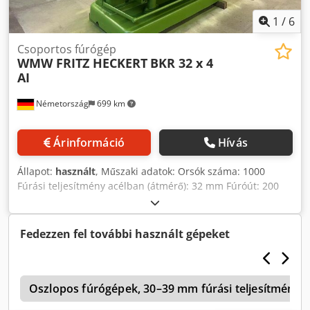
1
/
6
Csoportos fúrógép
WMW FRITZ HECKERT
BKR 32 x 4
AI
Németország
699 km
Árinformáció
Hívás
Állapot:
használt
, Műszaki adatok: Orsók száma: 1000
Fúrási teljesítmény acélban (átmérő): 32 mm Fúróút: 200
mm Fordulatszám-tartomány: 63 - 1000 ford/perc Fúrási
teljesítmény öntöttvasban: 50 mm Fúrótengely Morse-kúp:
MK4 Orsókinyúlás: 315 mm Orsótávolság: 475 mm
Fedezzen fel további használt gépeket
Fúróállomások száma: 3 Orsófej eltolás: 280 mm Előtolás:
0,08 - 1,25 mm/ford. (9 fokozat) Távolság orsó/asztal: 710
mm Asztal mérete: 450 x 560 mm Teljes teljesítményigény:
5
12,4 kW Gép súlya kb.: 3,1 t Gép mérete kb. HxSzxM: 2,15 x
Oszlopos fúrógépek, 30–39 mm fúrási teljesítmény
1,40 x 2,65 m Az előző tulajdonos eltávolított az egyik