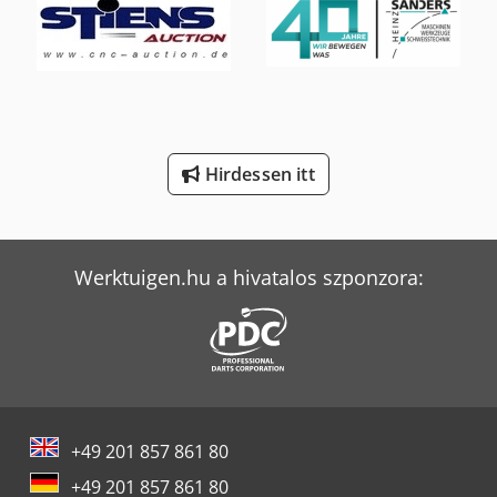
Merlo Tf 33.7-115
Merlo Tf 42.7 Cs-145
Sennebogen 818 E
Tec Freetec
Hirdessen itt
Tec Rotec
Volvo Fh 400
Werktuigen.hu a hivatalos szponzora:
Weinbrenner Tsv 6/3050
+49 201 857 861 80
+49 201 857 861 80