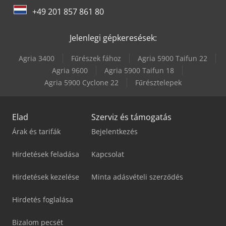
+49 201 857 861 80
Jelenlegi gépkeresések:
Agria 3400
Fűrészek fához
Agria 5900 Taifun 22
Agria 9600
Agria 5900 Taifun 18
Agria 5900 Cyclone 22
Fűrésztelepek
Elad
Szerviz és támogatás
Árak és tarifák
Bejelentkezés
Hirdetések feladása
Kapcsolat
Hirdetések kezelése
Minta adásvételi szerződés
Hirdetés foglalása
Bizalom pecsét