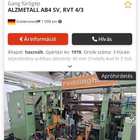
Gang fúrógép
ALZMETALL
AB4 SV, RVT 4/3
Goldenstedt
1 008 km
Árinformáció
Hívás
Állapot:
használt
, Gyártási év:
1978
, Orsók száma: 3 Fúrási
teljesítmény acélban (átmérő): 40 mm Crodpfx Aod Ih S Ssb
Sef Fúrási lökethossz: 180 mm Gép tömege kb. 2,3 t
hűtőfolyadék-berendezéssel együtt további adatok a képen
Apróhirdetés