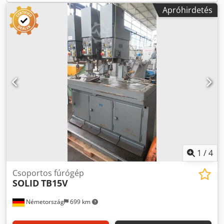
orsóból egy orsóházat a soros fúrógépen! Cjdpfew Th Nlsx
Apróhirdetés
Ab Ssrf
1
/
4
Csoportos fúrógép
SOLID
TB15V
Németország
699 km