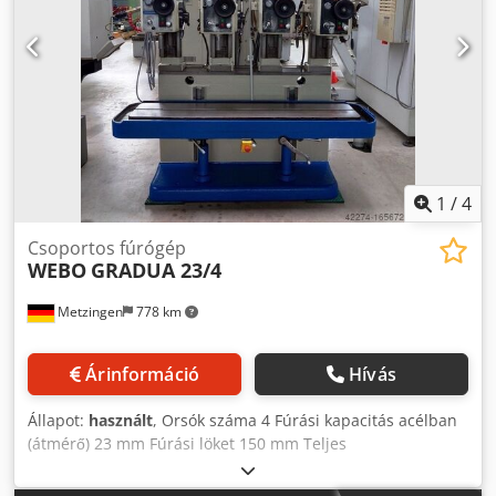
1
/
4
Csoportos fúrógép
WEBO
GRADUA 23/4
Metzingen
778 km
Árinformáció
Hívás
Állapot:
használt
, Orsók száma 4 Fúrási kapacitás acélban
(átmérő) 23 mm Fúrási löket 150 mm Teljes
teljesítményigény kW A gép tömege kb. t Helyigény kb. m
Codpfx Abst Hw U No Ssrf