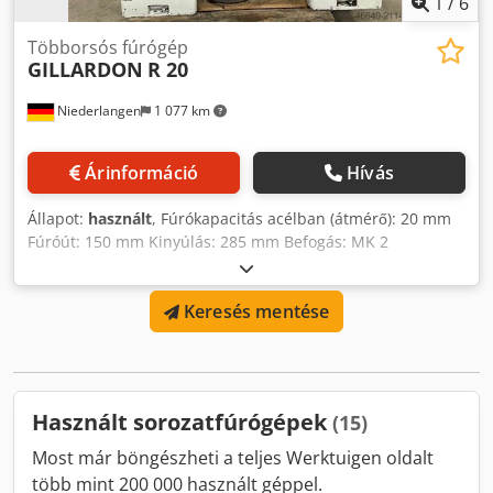
1
/
6
Többorsós fúrógép
GILLARDON
R 20
Niederlangen
1 077 km
Árinformáció
Hívás
Állapot:
használt
, Fúrókapacitás acélban (átmérő): 20 mm
Fúróút: 150 mm Kinyúlás: 285 mm Befogás: MK 2
Fordulatszám-tartomány: 150 - 3000 ford/perc Tömeg: 1700
kg Helyigény: kb. 1600 x 700 x 1850 mm Felszereltség:
Keresés mentése
Crsdpfx Absygm R Uj Sjf - Sorozatfúrógép 3 fúróegységgel -
1 fúrófej bal-/jobbmenettel - Hűtőfolyadék-rendszer -
Fúrótokmány
Használt sorozatfúrógépek
(15)
Most már böngészheti a teljes Werktuigen oldalt
több mint 200 000 használt géppel.