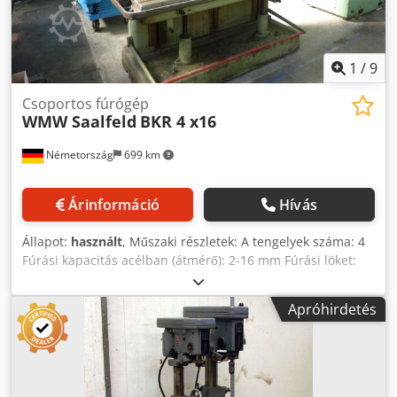
irányú forgással működik -az orsó ellentengelye és a
variátor -hűtőfolyadék-rendszerrel Crodpeu Idu Hsfx Ab Ssf
*
1
/
9
Csoportos fúrógép
WMW Saalfeld
BKR 4 x16
Németország
699 km
Árinformáció
Hívás
Állapot:
használt
, Műszaki részletek: A tengelyek száma: 4
Fúrási kapacitás acélban (átmérő): 2-16 mm Fúrási löket:
140 mm Fúróorsó kúpossága: MK 3 Orsónyúlvány: 280 mm
Orsótávolság: 455 mm Farokfej állítás: 250 mm kézi - kurbli
Apróhirdetés
segítségével előtolási sebesség: 0,08 - 0,12 - 0,20 - 0,31 / 4
fokozat mm/ford. előtolási sebesség:: automatikus + kézi
Orsó fordulatszám:: 180 - 2000 / 8 fokozat fordulat/perc
Orsó/asztal távolság: min. 3x 140 mm és 1x 260 mm mm
Orsó/asztal távolság: max. 3x 700mm és 1x 820mm mm