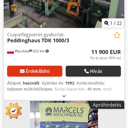
1
/
22
Csapatfegyveres gyakorlat
Peddinghaus
TDK 1000/3
11 900 EUR
Wyszków
622 km
Fix ár plusz ÁFA-val
Érdeklődni
Hívás
Állapot:
használt
, Gyártási év:
1992
, Funkcionalitás:
teljesen működőképes
, fúrási kapacitás:
40 mm
, orsó
löket:
300 mm
, orsók száma:
3
, össztömeg:
9 000 kg
,
Fúróberendezés acélszerkezetekhez - lyukak fúrása
Apróhirdetés
acélprofilokban. gyártó - PEDDINGHAUS Németország;
típus - TDK 1000/3; gyártási év - 1992; fúróorsók száma - 3
db. (két vízszintes és egy függőleges); fúrási átmérő S355
acélban - 8-40 mm; fúrók típusa - HSS gyorsacél;