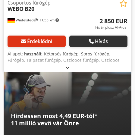
Csoportos fúrógép
WEBO
B20
2 850 EUR
Wiefelstede
1 055 km
Fix ár plusz ÁFA-val
Érdeklődni
Hívás
Állapot:
használt
, Kétorsós fúrógép, Soros fúrógép,
Fúrógép, Talpazat fúrógép, Oszlopos fúrógép, Oszlopos
fúrógép -orsó rögzítése: MK2 -Motor: 1,2/0,85 kW -Asztal
mérete: 1175 x 355 mm -torok: 255 mm -fordulatszámok:
125 - 1400 fordulat/perc -orsó löket: 125 mm -Méretek:
1345/960/H1900 mm Credpfsd Tm Hnex Ab Sef -Súly: 1212
kg
Hirdessen most 4,49 EUR-tól
*
11 millió vevő
vár Önre