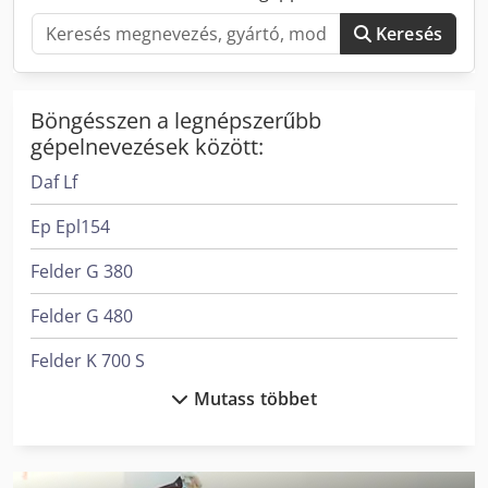
Keresés
Böngésszen a legnépszerűbb
gépelnevezések között:
Daf Lf
Ep Epl154
Felder G 380
Felder G 480
Felder K 700 S
Mutass többet
Langzauner Lzg-M-Ii-Sy
Langzauner Lzk-4