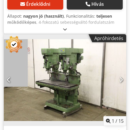
Érdeklődni
Hívás
Állapot:
nagyon jó (használt)
, Funkcionalitás:
teljesen
működőképes
, 4-fokozatú sebességváltó fordulatszám
180-tól 2000 ford/percig Crjdpeyxcu Ijfx Ab Sef
motorteljesítmény 0,75 kW fúrásmélység-határoló fel/le
Apróhirdetés
állítási lehetőség satu külön díj ellenében rendelhető
1
/
15