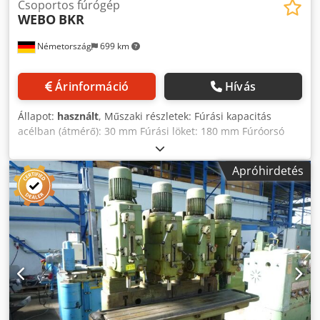
Csoportos fúrógép
WEBO
BKR
Németország
699 km
Árinformáció
Hívás
Állapot:
használt
, Műszaki részletek: Fúrási kapacitás
acélban (átmérő): 30 mm Fúrási löket: 180 mm Fúróorsó
kúpossága: 4 x MK 3 Orsónyúlvány: 310 mm Orsótávolság:
490 mm Fúróállások száma: 4 Állítható fejtámasz: 300 (kézi)
Apróhirdetés
mm előtolási sebesség: 0,08 - 0,64 / 6 lépés mm/ford. Orsó
fordulatszám:: 50 - 1,215 / 19 lépés fordulat/perc Orsó-
asztal távolság: max./min: 500 / 200 mm Asztalfelület: 1820
x 395 mm Az asztal beállítása: Magasság: 300 (kézi) mm
Teljes teljesítményigény: 4x 1,5 (6,0 kW) kW A gép tömege
kb.: 2,8 tonna A gép méretei kb. hosszúság x szélesség x
magasság: 2,1 x 1,1 x 2,75 m További műszaki adatok: -A
fúróorsó középponti távolsága 490 mm -menetek vágása a
3. és 4. fúróoszlopon automatikus átállással -minden
fúróorsó az óramutató járásával megegyező és ellentétes