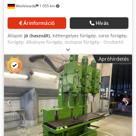
Wiefelstede
1 055 km
Árinformáció
Hívás
Állapot:
jó (használt)
, Kéttengelyes fúrógép, soros fúrógép,
fúrógép, állványos fúrógép, oszlopos fúrógép - Orsótartó:
B10 - Asztal mérete: 770 x 300 mm - Max. közbenső méret:
mm - Kinyúlás: 200 mm Cjdpfx Ajb D I Dtsb Ssrf -
Apróhirdetés
Fordulatszám: 250-4000/365-4150 ford./perc - Orsólöket:
100 mm - Méretek: 960/970/H1600 mm - Tömeg: 512 kg