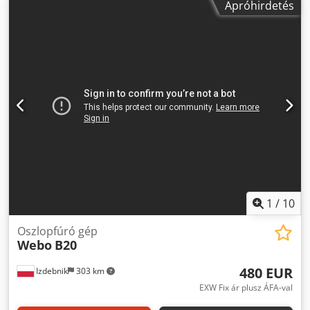
Apróhirdetés
1
/
10
Oszlopfúró gép
Webo
B20
480 EUR
Izdebnik
303 km
EXW Fix ár plusz ÁFA-val