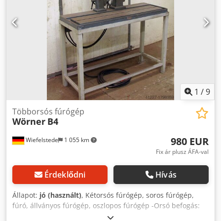
Asztalfelület: 1800 x 350 mm Crjdeu Idugjpfx Ab Sof Az
asztal beállítása: 300 kézzel mm Teljes teljesítményigény:
6,3 kW A gép súlya kb.: 2,4 tonna A gép méretei kb.
hosszúság x szélesség x magasság: 2,1 x 0,9 x 2,2 m
Alkalmazás: Fúrás, süllyesztés, dörzsölés és menetvágás.
Minden fúróorsó saját meghajtómotorral rendelkezik.
Felszereltség: A fúrógépek és a fúrószerszámok a
következők: Lábpedál/működtetés Kézi kurbli *
1
/
9
Többorsós fúrógép
Wörner
B4
980 EUR
Wiefelstede
1 055 km
Fix ár plusz ÁFA-val
Érdeklődni
Hívás
Állapot:
jó (használt)
, Kétorsós fúrógép, soros fúrógép,
fúró, állványos fúrógép, oszlopos fúrógép -Orsó befogás:
B13 -Asztal mérete: 300 x 1100 mm Crsdpfxsb A Ikij Ab Sjf -