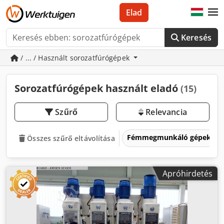
Elad
Keresés
/ ... / Használt sorozatfúrógépek
Sorozatfúrógépek használt eladó
(15)
Szűrő
Relevancia
Fémmegmunkáló gépek és 
Összes szűrő eltávolítása
Apróhirdetés