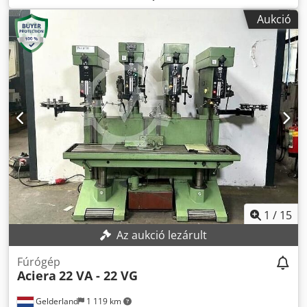
Sjrf Asztal mérete: 1400 x 275 mm Menetvágó
Aukció
berendezéssel MARCELS MASCHINEN CH
1
/
15
Az aukció lezárult
Fúrógép
Aciera
22 VA - 22 VG
Gelderland
1 119 km