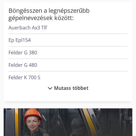
Böngésszen a legnépszerűbb
gépelnevezések között:
Auerbach Ax3 Tlf
Ep Epl154
Felder G 380
Felder G 480
Felder K 700 S
Mutass többet
Lagun L 1400
Liebherr Ltm 1030-2.1
Linde L 10
Linde L 12