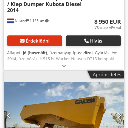
/ Kiep Dumper Kubota Diesel
2014
8 950 EUR
Nuland
1 135 km
VB plusz ÁFA-val
Érdeklődni
Hívás
Állapot:
jó (használt)
, üzemanyagtípus:
dízel
, Gyártási év:
2014
, üzemórák:
1 515 h
, Wacker Neuson DT15 kompakt
dömper / Kiep dömper, Kubota dízelmotor, 2014. A videó a
WhatsApp-on keresztül megküldhető. Credszqf A Aepfx Ad
Apróhirdetés
Sjf Folyamatosan van készletünk, lásd a weboldalunkon. Az
árak a Nulandban érvényesek. A Van de Wert Trading B.V.
változó készlettel rendelkezik gépekből, teherautókból,
pótkocsikból és tartozékokból. Minden termékünk
kereskedelmi áron kerül forgalomba, „ahogy van”
állapotban, garancia nélkül. (lásd az általános szerződési
feltételeinket) Megtekintés és/vagy próbaút céljából
előzetes időpont egyeztetés lehetséges. Kérjük, hívjon fel
előre, mert nem vagyunk folyamatosan a helyszínen. Van