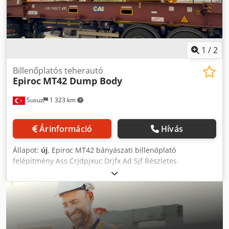
de Wert Trading B.V. Bedrijfsstraat 3 5391 LR Nuland
1
/
2
Billenőplatós teherautó
Epiroc
MT42 Dump Body
Susuz
1 323 km
Árinformáció
Hívás
Állapot:
új
, Epiroc MT42 bányászati billenőplató
felépítmény Ass Crjdpjxuc Drjfx Ad Sjf Részletes
információért kérjük, lépjen velünk kapcsolatba.