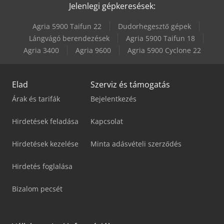
Jelenlegi gépkeresések:
Agria 5900 Taifun 22
Dudorhegesztő gépek
Lángvágó berendezések
Agria 5900 Taifun 18
Agria 3400
Agria 9600
Agria 5900 Cyclone 22
Elad
Szerviz és támogatás
Árak és tarifák
Bejelentkezés
Hirdetések feladása
Kapcsolat
Hirdetések kezelése
Minta adásvételi szerződés
Hirdetés foglalása
Bizalom pecsét