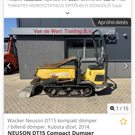
THWAITES HIDROSZTATIKUS ÉPÍTŐHELYI DÖNGÖLŐ Saját
tömeg: 1295 kg, hasznos teher: 1000 kg, megengedett első
tengelyterhelés: 1490 kg, megengedett hátsó
Apróhirdetés
tengelyterhelés: 805 kg, motor teljesítménye: 15,9 kW,
üzemi óra: 452 óra. Cedszlcvcepfx Ad Ssrf Szín: a képen
látható, a képek és a személyes megtekintés alapján.
Gyártási év: 2007 Állapot: használt
1
/
15
Wacker Neuson DT15 kompakt dömper
/ billenő dömper, Kubota dízel, 2014.
NEUSON
DT15 Compact Dumper