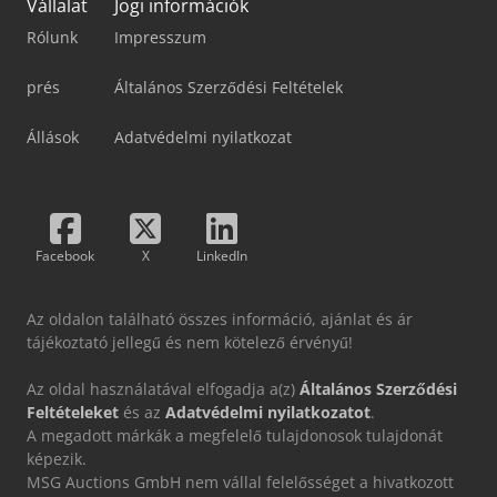
Vállalat
Jogi információk
Rólunk
Impresszum
prés
Általános Szerződési Feltételek
Állások
Adatvédelmi nyilatkozat
Facebook
X
LinkedIn
Az oldalon található összes információ, ajánlat és ár
tájékoztató jellegű és nem kötelező érvényű!
Az oldal használatával elfogadja a(z)
Általános Szerződési
Feltételeket
és az
Adatvédelmi nyilatkozatot
.
A megadott márkák a megfelelő tulajdonosok tulajdonát
képezik.
MSG Auctions GmbH nem vállal felelősséget a hivatkozott