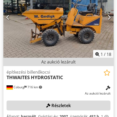
1
/
18
Az aukció lezárult
építkezési billenőkocsi
THWAITES
HYDROSTATIC
Coburg
716 km
Az aukció lezárult
Részletek
Állapot:
használt
, Gyártási év:
2007
, üzemórák:
452 h
, 1 db