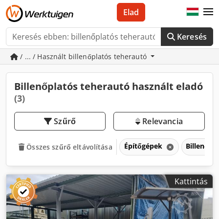
Elad
Keresés
/ ... / Használt billenőplatós teherautó
Billenőplatós teherautó használt eladó
(3)
Szűrő
Relevancia
Építőgépek
Billenőpl
Összes szűrő eltávolítása
Kattintás