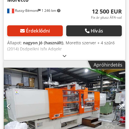
12 500 EUR
Russy-Bémont
1 246 km
Fix ár plusz ÁFA-val
Érdeklődni
Hívás
Állapot:
nagyon jó (használt)
, Moretto szerver + 4 szűrő
(2014) Dsdpeikni Isfx Adqekr
Apróhirdetés