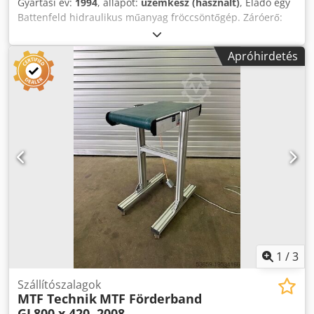
Gyártási év:
1994
, állapot:
üzemkész (használt)
, Eladó egy
Battenfeld hidraulikus műanyag fröccsöntőgép. Záróerő:
1000 kN, csiga átmérő: 40 mm, fröccsöntési súly: kb. 183 g,
szerszámrögzítő lapok X/Y: 700 mm/700 mm, fröccsöntési
Apróhirdetés
térfogat: 201 cm³, max. fröccsnyomás: 1968 bar, max. csiga
fordulatszáma: 290 ford./perc, fúvóka rögzítő erő: 79,2 kN,
gépi ciklusok száma: kb. 1985087, üzemi óra: kb. 53578 óra,
vezérlés: Battenfeld UNILOG 4000. Méretek: kb. 5440
mm/1550 mm/2300 mm, súly: kb. 5060 kg. A motor, a
szivattyú és a frekvenciaváltó 2009 decemberében
felújítva. A gép helyszíni megtekintése lehetséges.
Dkjdpfxezl Enho Adqer
1
/
3
Szállítószalagok
MTF Technik
MTF Förderband
GL800 x 420, 2008