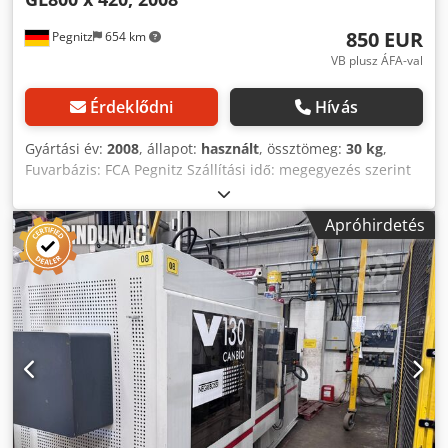
850 EUR
Pegnitz
654 km
VB plusz ÁFA-val
Érdeklődni
Hívás
Gyártási év:
2008
, állapot:
használt
, össztömeg:
30 kg
,
Fuvarbázis: FCA Pegnitz Szállítási idő: megegyezés szerint
Fizetési feltételek: 100% a gép átvétele előtt, nettó
Dedpfewyfm Aox Adqokr
Apróhirdetés