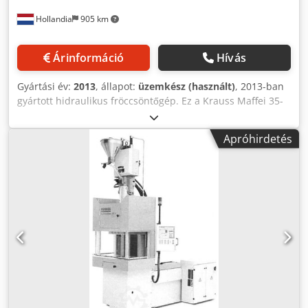
Hollandia
905 km
Árinformáció
Hívás
Gyártási év:
2013
, állapot:
üzemkész (használt)
, 2013-ban
gyártott hidraulikus fröccsöntőgép. Ez a Krauss Maffei 35-
180 CX modell 180-as plasztifikációs mérettel és 28 mm-es
csigátérfogattal rendelkezik. A rendelkezésre álló 2
Apróhirdetés
darabos készletnek köszönhetően ez a gép megbízható
teljesítményt nyújt az Ön gyártási igényeinek kielégítésére.
Ha kiváló minőségű műanyag-feldolgozási lehetőségeket
keres, vegye fontolóra az általunk eladásra kínált Krauss
Maffei 35-180 CX gépet. További részletekért vegye fel
velünk a kapcsolatot. Dodpfx Adozr H Snsqjkr • Tengelyek:
nem vonatkozik • 2 darab elérhető (80 és 81) (a 82-es
eladva) • Plasztizáló méret: 180 • Plasztifikáló elrendezés: H
• Csigaátmérő: 28 mm • Fúvóka sugara: 10 mm • Fúvóka
furatátmérője: 4 mm