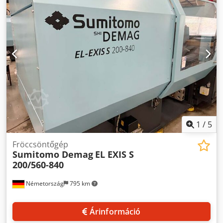
kilökőerő: 41,2 kN, kilökő löket: 200 mm, olajtartály
térfogata: 400 l, standard hajtási teljesítmény: 37 kW,
hidraulikus üzemi nyomás: 240 bar, vezérlés: Battenfeld
Unilog B4, tömeg: 7,8 t. A helyszíni megtekintés lehetséges.
Dodpfoy T Sdzsx Adqokr
1
/
5
Fröccsöntőgép
Sumitomo Demag
EL EXIS S
200/560-840
Németország
795 km
Árinformáció