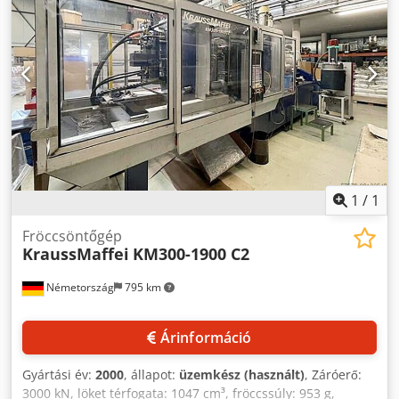
tömeg: kb. 46000 kg. Wittmann kezelőegységgel együtt.
Dokumentáció rendelkezésre áll. Helyszíni megtekintés
lehetséges. Dsdszc Rd Depfx Adqokr
1
/
1
Fröccsöntőgép
KraussMaffei
KM300-1900 C2
Németország
795 km
Árinformáció
Gyártási év:
2000
, állapot:
üzemkész (használt)
, Záróerő:
3000 kN, löket térfogata: 1047 cm³, fröccssúly: 953 g,