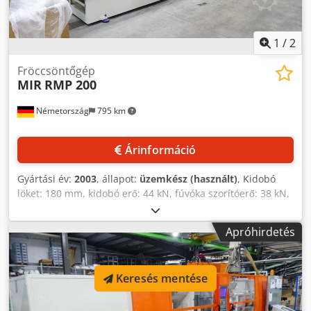
1
/
2
Fröccsöntőgép
MIR
RMP 200
Németország
795 km
Árinformáció
Gyártási év:
2003
, állapot:
üzemkész (használt)
, Kidobó
löket: 180 mm, kidobó erő: 44 kN, fúvóka szorítóerő: 38 kN,
tölcsér űrtartalma: 75 dm³, záróerő: 1962 kN, forma nyitási
löket: 560 mm, szerszám beépítési magasság: 190-660 mm,
Apróhirdetés
tiszta távolság az oszlopok között: 540x540 mm, max.
szerszám beépítési magasság: 378x378 mm, hossz: 6275
mm, szélesség: 1520 mm, magasság: 1965 mm, tömeg: 8,3
Keresés mentése
t. A gép megtekinthető a helyszínen. Dkedpfx Aey
Snckodqsr