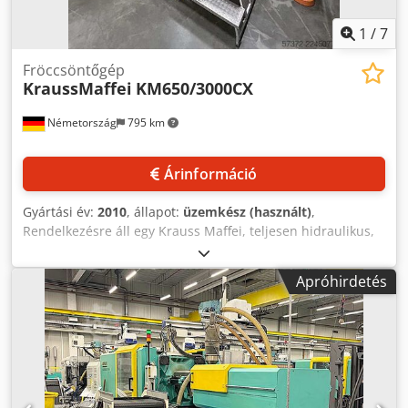
1
/
7
Fröccsöntőgép
KraussMaffei
KM650/3000CX
Németország
795 km
Árinformáció
Gyártási év:
2010
, állapot:
üzemkész (használt)
,
Rendelkezésre áll egy Krauss Maffei, teljesen hidraulikus,
nagyméretű, kéttányéros fröccsöntő gép, LRX350 lineáris
robotkarral. Záróerő: 6500 kN, fröccsöntő egység: SP3000,
Apróhirdetés
csiga átmérő: 70 mm, L/D arány: 22,9, max. fröccsöntési
nyomás: 2389 bar, löket térfogat: 1232 cm³, löket tömeg:
1121 g, befecskendezési áram: 462 cm³/s, csiga
fordulatszám: 285 ford./perc, plasztifikációs teljesítmény:
108,6 g/s, fúvóka záróerő: 129 kN, szerszámnyitó erő: 345
kN, szerszámnyitó útj: 1150 mm, min. szerszám beépítési
magasság: 600 mm, max. nyitási szélesség: 1750 mm,