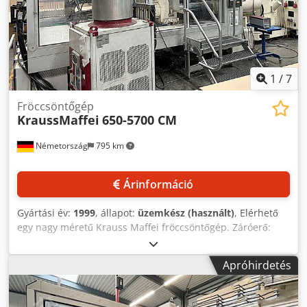
kevlár használták. Dokumentáció rendelkezésre áll.
Helyszíni megtekintés lehetséges. Dedpfezd Ehxjx Adqekr
1
/
7
Fröccsöntőgép
KraussMaffei
650-5700 CM
Németország
795 km
Árinformáció
Gyártási év:
1999
, állapot:
üzemkész (használt)
, Elérhető
egy nagy méretű Krauss Maffei fröccsöntőgép. Záróerő:
6500 kN, oszlop távolság X/Y: 1000 mm/930 mm, felfogó lap
méretei X/Y: 1530 mm/1450 mm, max. nyitási út: 900 mm,
Apróhirdetés
szerszámmagasság-tartomány: 350 mm–650 mm, max. lap
távolság: 1550 mm, kidobóút: 250 mm, kidobóerő: 110 kN.
Gép méretei X/Y/Z: kb. 10000 mm/2800 mm/2450 mm,