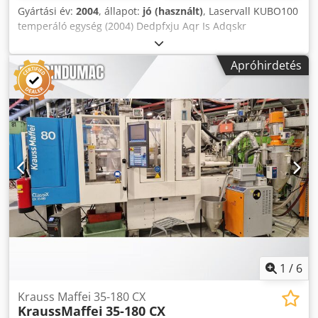
Gyártási év:
2004
, állapot:
jó (használt)
, Laservall KUBO100
temperáló egység (2004) Dedpfxju Aqr Is Adqskr
Apróhirdetés
1
/
6
Krauss Maffei 35-180 CX
KraussMaffei
35-180 CX