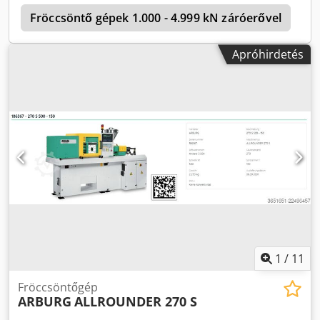
n
Fröccsöntő gépek 1.000 - 4.999 kN záróerővel
F
Apróhirdetés
1
/
11
Fröccsöntőgép
ARBURG
ALLROUNDER 270 S