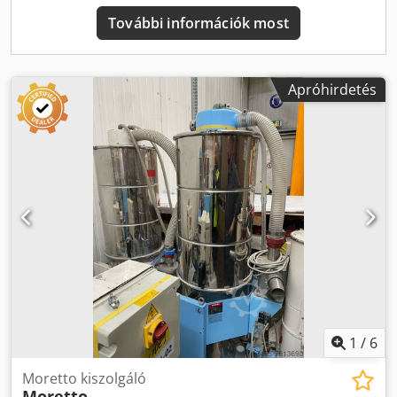
hengerfűtés: 14,8 kW, anyagtartály térfogat: 110 l,
További információk most
olajtartály töltet: 700 l, elektromos csiga meghajtás: 38 kW,
elektromos záróegység meghajtás: 37 kW, szivattyú egység
teljesítménye: 22 kW, teljes beépített teljesítmény: 112 kW,
üzemi zajszint: 78 dB(A), hossz: 6500 mm, szélesség: 2000
Apróhirdetés
mm, magasság: 2300 mm, tömeg: 15,7 t, üzemóra SPS
vezérlésen: 28.890 h, hengerfűtés: 35.656 h, szivattyú:
27.922 h. Dokumentáció rendelkezésre áll. Helyszíni
megtekintés lehetséges. Dedpfoy Tx Rnex Adqekr
1
/
6
Moretto kiszolgáló
Moretto