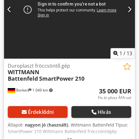
1
/
13
Duroplaszt fröccsöntő gép
WITTMANN
Battenfeld
SmartPower 210
35 000 EUR
Borken
1 049 km
Fix ár plusz ÁFA-val
Érdeklődni
Hívás
Állapot:
nagyon jó (használt)
, Wittmann Battenfeld Típus:
SmartPower 210 Wittmann Battenfeld fröccsöntőgép
UNILOG B8 vezérléssel Duroplaszt feldolgozására alkalmas