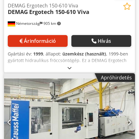
DEMAG Ergotech 150-610 Viva
DEMAG
Ergotech 150-610 Viva
Németország
905 km
Árinformáció
Hívás
Gyártási év:
1999
, állapot:
üzemkész (használt)
, 1999-ben
gyártott hidraulikus fröccsöntőgép. Ez a DEMAG Ergotech
150-610 Viva 45 mm-es csigaátmérővel és 850 mm-es
maximális napfénytávolsággal rendelkezik a lemezek
Apróhirdetés
között. A lövedék tömege 260 g, a maximális
szerszámbeállítási magassága pedig 250 mm. Ha kiváló
minőségű fröccsöntési képességekre vágyik, vegye
fontolóra az általunk eladásra kínált DEMAG Ergotech 150-
610 Viva gépet. További részletekért vegye fel velünk a
kapcsolatot. Dkjdpfx Aeyxrt Tjdqjr