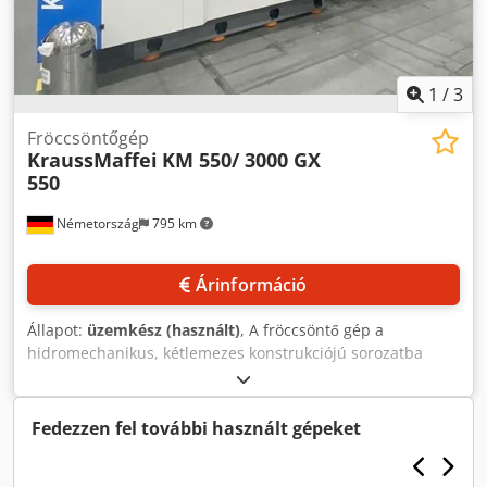
1
/
3
Fröccsöntőgép
KraussMaffei
KM 550/ 3000 GX
550
Németország
795 km
Árinformáció
Állapot:
üzemkész (használt)
, A fröccsöntő gép a
hidromechanikus, kétlemezes konstrukciójú sorozatba
tartozik, záróerő: 550 tonna, üzemi óraszám: kb. 80 óra,
Krauss Maffei KM 250/LRX-S 250 típusú anyagkezelővel. A
gép helyszíni megtekintése lehetséges, a gép Mexikóban
Fedezzen fel további használt gépeket
található. Dksdpfxezrn Hme Adqor