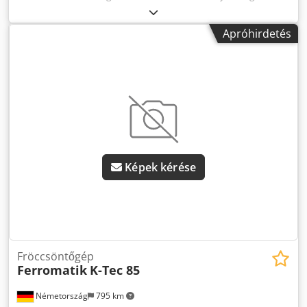
befecskendezési nyomás: 1778 bar, csigaátmérő: 70 mm,
oszlopköz: 630 mm, nyitólöket: 1150 mm, kiemelő löket: 200
Apróhirdetés
mm, beépítési magasság: 330 mm, lap szélesség: 1050
mm, lap magasság: 995 mm. Gép méretei H/Sz/M: kb. 6250
mm / 2050 mm / 2400 mm, tömeg: kb. 12500 kg.
Dokumentáció rendelkezésre áll. Helyszíni megtekintés
lehetséges. Dkodpfx Aszcyqtedqer
Képek kérése
Fröccsöntőgép
Ferromatik
K-Tec 85
Németország
795 km