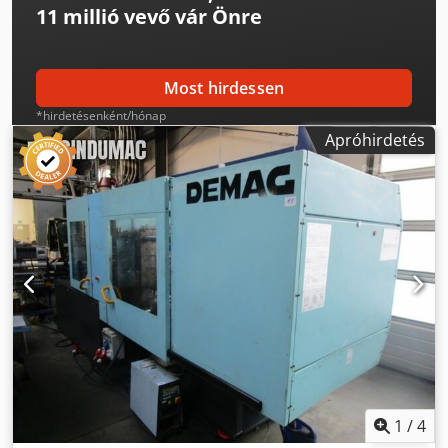
11 millió vevő
vár Önre
Most hirdessen
*hirdetésenként/hónap
Apróhirdetés
1
/
4