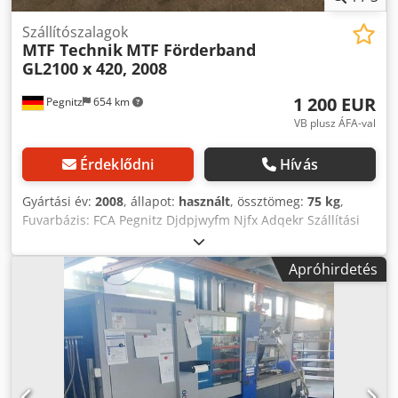
Szállítószalagok
MTF Technik
MTF Förderband
GL2100 x 420, 2008
1 200 EUR
Pegnitz
654 km
VB plusz ÁFA-val
Érdeklődni
Hívás
Gyártási év:
2008
, állapot:
használt
, össztömeg:
75 kg
,
Fuvarbázis: FCA Pegnitz Djdpjwyfm Njfx Adqekr Szállítási
idő: megegyezés szerint Fizetési feltételek: 100% a gép
átvétele előtt, nettó
Apróhirdetés