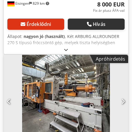
8 000 EUR
Eisingen
829 km
Fix ár plusz ÁFA-val
Érdeklődni
Hívás
Állapot:
nagyon jó (használt)
, Két ARBURG ALLROUNDER
270 S típusú fröccsöntő gép, melyek tiszta helyiségben
kerültek előállításra. Dkjdpszrvhljfx Adqjr Kiváló
állapotban! Mindkét gép ára együtt: 16.000,- €
Apróhirdetés