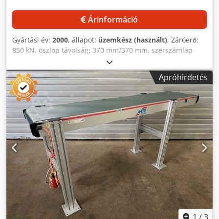
Árinformáció
Gyártási év:
2000
, állapot:
üzemkész (használt)
, Záróerő:
850 kN, oszlop távolság: 370 mm/370 mm, szerszámlap
mérete X/Y: 540 mm/540 mm, nyitási út: 450 mm,
gépméretek X/Y/Z: kb. 4000 mm/1300 mm/2000 mm,
Apróhirdetés
tömeg: kb. 4250 kg. A gépen az elmúlt években több
alkatrészt felújítottak. Dokumentáció rendelkezésre áll.
Helyszíni megtekintés lehetséges. Dodpoy Igcnofx Adqjkr
1
/
3