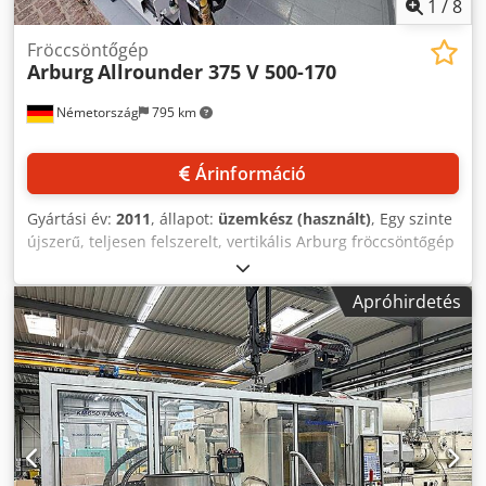
1
/
8
Fröccsöntőgép
Arburg
Allrounder 375 V 500-170
Németország
795 km
Árinformáció
Gyártási év:
2011
, állapot:
üzemkész (használt)
, Egy szinte
újszerű, teljesen felszerelt, vertikális Arburg fröccsöntőgép
érhető el egy laborból, ahol a plasztifikáló egységét soha
nem használták. Záróerő: 500 kN, nyitóerő: 30 kN, nyitási
Apróhirdetés
út: 250 mm, kitolóerő: 30 kN, kitolóút: 70 mm, csigaátmérő:
25 mm / 30 mm / 35 mm, fúvóka szorítóereje: 50 kN, fúvóka
hátrálási útja: 210 mm, fűtőteljesítmény: 9 kW, fűtőzónák
száma: 5, granuláttartály térfogata: 25 l, technológiai szint:
T2, forgóasztal átmérője: 900 mm. Gép méretei (X/Y/Z): kb.
3400 mm / 2050 mm / 3500 mm, tömeg: kb. 4200 kg,
üzemóra: 9201 h, gépciklusok: kb. 120 000. A gépet
kizárólag kompozit anyagokhoz, mint például karbon és