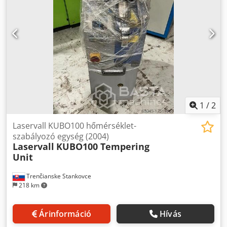
1
/
2
Laservall KUBO100 hőmérséklet-
szabályozó egység (2004)
Laservall
KUBO100 Tempering
Unit
Trenčianske Stankovce
218 km
Árinformáció
Hívás