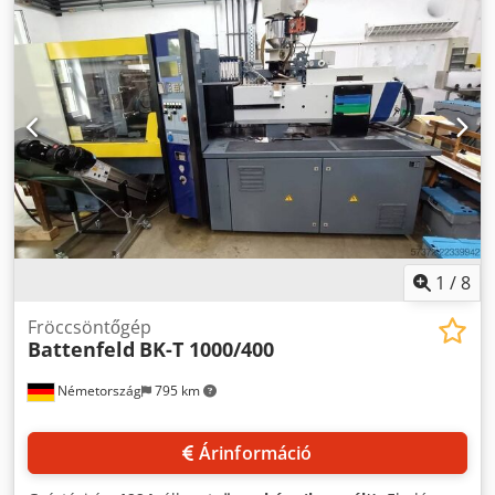
kg. 2) Arburg ALLROUNDER 570 A 2000-800, gyártási év:
2011, záróerő: 2000 kN, oszlopok közötti távolság: 570
mm/570 mm, nyomás: 575 bar, vezérlés: Selogica direct
4.090, üzemórák: 82736 óra, súly: kb. 9800 kg. 3) Arburg
ALLROUNDER 570 A 2000-800, gyártási év: 2011, záróerő:
2000 kN, oszlopok közötti távolság: 570 mm/570 mm,
nyomás: 575 bar, vezérlés: Selogica direct 4.090, üzemórák:
90722 óra, súly: kb. 9800 kg. Dokumentáció rendelkezésre
áll. A gépek helyszíni megtekintése lehetséges.
1
/
8
Fröccsöntőgép
Battenfeld
BK-T 1000/400
Németország
795 km
Árinformáció