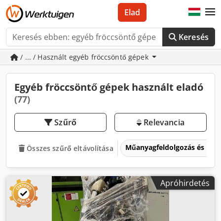
Elad
Keresés
/ ... / Használt egyéb fröccsöntő gépek
Egyéb fröccsöntő gépek használt eladó
(77)
Szűrő
Relevancia
Műanyagfeldolgozás és mű
Összes szűrő eltávolítása
Apróhirdetés