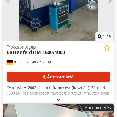
1
/
5
Fröccsöntőgép
Battenfeld
HM 1600/1000
Németország
795 km
Árinformáció
Gyártási év:
2002
, állapot:
üzemkész (használt)
, Záróerő:
1600 kN, oszlopok közötti távolság: 570x520 mm, szorítólap
méretei: 810x805 mm, max. szerszámátmérő: 804 mm,
forgótányér átmérő: 735 mm, min. beépítési magasság:
Apróhirdetés
300 mm, nyitási löket: 650 mm, nyitási erő: 84 kN,
oszlopátmérő: 80 mm, max. szabad nyílás: 950 mm,