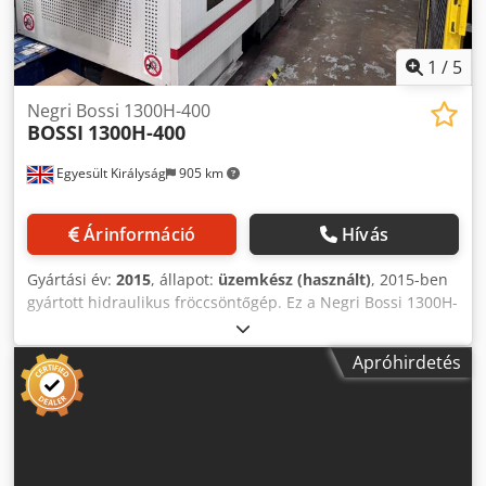
1
/
5
Negri Bossi 1300H-400
BOSSI
1300H-400
Egyesült Királyság
905 km
Árinformáció
Hívás
Gyártási év:
2015
, állapot:
üzemkész (használt)
, 2015-ben
gyártott hidraulikus fröccsöntőgép. Ez a Negri Bossi 1300H-
400 modell 40 mm-es csigátmérővel és 232 cm³ tényleges
fröccsöntési térfogattal rendelkezik. Maximális szorítóereje
Apróhirdetés
1300 kN, maximális nyitási lökethossza pedig 420 mm. Ha
kiváló minőségű fröccsöntési lehetőségeket keres, vegye
fontolóra az általunk eladásra kínált Negri Bossi 1300H-400
gépet. További részletekért vegye fel velünk a kapcsolatot.
Dkodpfxozfku To Adqor