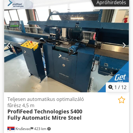
alkatrész-, tételes vagy nagy excel-listákból álló
Apróhirdetés
GYÁRTMÁNYÚ GÉPEK.
feladatvágás. Crjdpfx Abemdqc Sjhof - Távoli WIFI excel
munkalisták bevitele kiterjedt adattérképezési
képességekkel. - Automatikus optimalizáló működés a
bemeneti anyag lézeres hosszméréssel és automatikus
optimalizálással a minimális pazarlás érdekében
(opcionális). - Automatikus címkenyomtatás az
alkatrészekhez a munkalistából származó adatok
felhasználásával (manuális címkeapplikáció, opcionális). -
In-line közvetlen anyagra nyomtatás, kezelői beavatkozás
nélkül (opcionális). - Vonalkódok vagy QR-kódok nyomtatása
vagy beolvasása a munkák beviteléhez (opcionális). -
Teljesen állítható fűrészvágási és anyagadagolási sebesség
a folyamat maximális termelékenysége érdekében. - A
1
/
12
fűrész automatikus felismerése a rúdméretnek a vágáshoz
szükséges minimális löket és vágási idő beállításához. -
Teljesen automatikus optimalizáló
Fűrészlap elakadásérzékelés és automatikus zárt hurok
fűrész 4,5 m
reakció a de-eszkalációhoz. - Ipari golyóscsavaros
ProfiFeed Technologies
S400
fűrészmeghajtó rendszer szervomotoros
Fully Automatic Mitre Steel
előtolásvezérléssel. - Nagy átfolyású, nagy kapacitású,
szivárgásmentes hűtőfolyadék és vízelvezető rendszer. -
Kruševac
423 km
Kötegelt / többszálas vágás és számolás (opcionális). - A