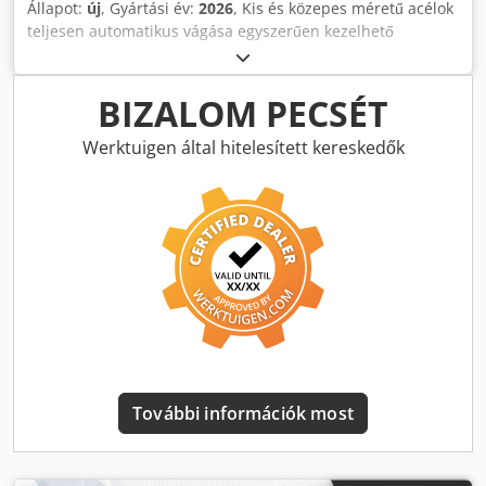
Állapot:
új
, Gyártási év:
2026
, Kis és közepes méretű acélok
címkeapplikáció, opcionális). - In-line közvetlen anyagra
teljesen automatikus vágása egyszerűen kezelhető
nyomtatás, kezelői beavatkozás nélkül (opcionális). Crjdpfx
automatizálással. Tegyen le bármilyen vágandó acélt, a
Aemdqfbjbhsf - Vonalkódok vagy QR-kódok nyomtatása
gép automatikusan felismeri azt, és nagy pontosságú
vagy beolvasása a munkák beviteléhez (opcionális). -
szervomotoros anyagpozícionálással feladatkörbe vágja.
BIZALOM PECSÉT
Teljesen állítható fűrészvágási és anyagadagolási sebesség
Excel munkalisták WIFI-bemenet a nagyméretű vágási listák
a folyamat maximális termelékenysége érdekében. - A
áramvonalas beviteléhez. Szervomotoros fűrészmeghajtás
Werktuigen által hitelesített kereskedők
fűrész automatikus felismerése a rúdméretnek a vágáshoz
ipari golyóscsavaros működtetővel. A gépen lévő acél
szükséges minimális löket és vágási idő beállításához. -
automatikus felismerése, majd a vágás kezdőpontjának
Fűrészlap elakadásérzékelés és automatikus zárt hurok
beállítása a minimális löket és vágási idő érdekében. Nincs
reakció a de-eszkalációhoz. - Ipari golyóscsavaros
szükség végállásérzékelőkre vagy bármilyen kezelői
fűrészmeghajtó rendszer szervomotoros
beavatkozásra. Opcionális teljesen automatikus inline
előtolásvezérléssel. - Nagy átfolyású, nagy kapacitású,
optimalizáló. Az acél hosszának automatikus mérése
szivárgásmentes hűtőfolyadék és vízelvezető rendszer. -
lézeres érzékelővel és a munkalisták menet közbeni
Kötegelt / többszálas vágás és számolás (opcionális). - A
optimalizálása a mért hosszhoz képest a vágási hulladék
fűrész géreszögének automatikus szervopozicionálása
minimalizálása érdekében. Automatikusan nyomtatott
±45°-ig (opcionális). Kiválóan alkalmas: - Acélszerkezetek
munka-/alkatrészszám-címkék minden egyes gyártott
gyártása - Mezőgazdasági gyártás - Lakókocsik és pótkocsik
alkatrészhez (opcionális). - Teljesen automatikus vágási
gyártása - Ajtók és kapuk gyártása - Acéltermékek
További információk most
művelet rúdadagolással és hosszra vágással. - Egyszerű
kiskereskedelme Modell: S400 Hossz: 4 m Lineáris egység:
felhasználói felület az automatikus működéshez, a munka
ProfiStop Omicron Anyag Hossza: 3230 mm Tolóerő: 60 -
bevitele és a vágás másodpercek alatt. - Egyszerűsített
120 kg Szoftver: Optimiser MINŐSÉGI AUSZTRÁL