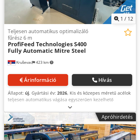
fűrész gércszögének automatikus szervopozicionálása
a minimális hulladék előállítása érdekében. A gép
±45°-ig (opcionális). Kiválóan alkalmas: - Acélszerkezetek
automatikusan, megállás nélkül vágja a kiszámított listát.
gyártása - Mezőgazdasági gyártás - Lakókocsik és pótkocsik
Nincs szükség semmilyen bemenetre az Ön részéről, csak
1
/
12
gyártása - Ajtók és kapuk gyártása - Acéltermékek
folyamatosan új acélkészletet kell betenni. Egyszerű, nagy
kiskereskedelme Modell: S400 Hossz: 6 m Lineáris egység:
sebességű alternatíva a kétfejű fűrészekkel szemben. Csak
Teljesen automatikus optimalizáló
ProfiStop Alpha Anyag Hossza: 4680 mm Tolóerő: 20 - 40 kg
adja meg (vagy importálja) a szükséges hosszokat és
fűrész 6 m
Szoftver: Optimiser MINŐSÉGI AUSZTRÁL GYÁRTMÁNYÚ
ProfiFeed Technologies
S400
szögeket, és nyomja meg a GO gombot. A gép
GÉPEK.
Fully Automatic Mitre Steel
folyamatosan, pontosan és nagy sebességgel gyártja a
szögletes alkatrészeket. Csdpfemdq S Djx Abhorf - Teljesen
Kruševac
423 km
automatikus vágási művelet rúdadagolással és hosszra
vágással. - Egyszerű felhasználói felület az automatikus
működéshez, adja meg a munkát és vágjon másodpercek
Árinformáció
Hívás
alatt. - Egyszerűsített alkatrész-, tételes vagy nagy excel
listákból álló feladatvágás. - Távoli WIFI excel munkalisták
Állapot:
új
, Gyártási év:
2026
, Kis és közepes méretű acélok
bevitele kiterjedt adattérképezési képességekkel. -
teljesen automatikus vágása egyszerűen kezelhető
Automatikus címkenyomtatás az alkatrészekhez a
automatizálással. Tegyen le bármilyen vágandó acélt, a
munkalista adatainak felhasználásával (manuális
gép automatikusan felismeri azt, és nagy pontosságú
címkeapplikáció, opcionális). - Teljesen állítható
Apróhirdetés
szervomotoros anyagpozícionálással feladatkörbe vágja.
fűrészvágási és anyagadagolási sebesség a folyamat
Excel munkalisták WIFI-bemenet a nagyméretű vágási listák
maximális termelékenysége érdekében. - Fűrész
áramvonalas beviteléhez. Szervomotoros fűrészmeghajtás
automatikus rúdméret-érzékelés a vágáshoz szükséges
ipari golyóscsavaros működtetővel. A gépen lévő acél