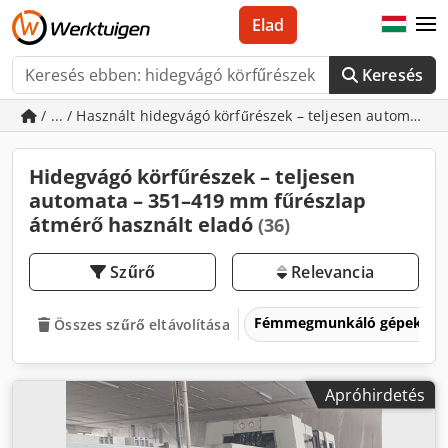
Elad
Keresés
/ ... / Használt hidegvágó körfűrészek – teljesen automata
Hidegvágó körfűrészek – teljesen
automata – 351–419 mm fűrészlap
átmérő használt eladó
(36)
Szűrő
Relevancia
Fémmegmunkáló gépek és 
Összes szűrő eltávolítása
Apróhirdetés