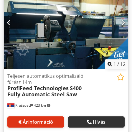
ipari golyóscsavaros működtetővel. A gépen lévő acél
automatikus felismerése a rúdméretnek a vágáshoz
automatikus felismerése, majd a vágás kezdőpontjának
szükséges minimális löket és vágási idő beállításához. -
beállítása a minimális löket és vágási idő érdekében. Nincs
Fűrészlap elakadásérzékelés és automatikus zárt hurkú
szükség végállásérzékelőkre vagy bármilyen kezelői
reakció a de-eszkalációhoz. - Ipari golyóscsavaros
beavatkozásra. Opcionális teljesen automatikus inline
fűrészmeghajtó rendszer szervomotoros
optimalizáló. Az acél hosszának automatikus mérése
előtolásvezérléssel. - Nagy átfolyású, nagy kapacitású,
lézeres érzékelővel és a munkalisták menet közbeni
szivárgásmentes hűtőfolyadék és vízelvezető rendszer. -
optimalizálása a mért hosszhoz képest a vágási hulladék
Kötegelt / többszálas vágás és számolás (opcionális). - A
minimalizálása érdekében. Automatikusan nyomtatott
fűrész géreszögének automatikus szervopozicionálása
munka-/alkatrészszám-címkék minden egyes gyártott
±45°-ig (opcionális). Kiválóan alkalmas: - Acélszerkezetek
alkatrészhez (opcionális). - Teljesen automatikus vágási
1
/
12
gyártása - Mezőgazdasági gyártás - Lakókocsik és pótkocsik
művelet rúdadagolással és hosszra vágással. - Egyszerű
gyártása - Ajtók és kapuk gyártása - Acéltermékek
felhasználói felület az automatikus működéshez, a munka
Teljesen automatikus optimalizáló
kiskereskedelme Modell: S400 Hossz: 8 m Lineáris egység:
bevitele és a vágás másodpercek alatt. - Egyszerűsített
fűrész 14m
ProfiStop Omicron Anyag Hossza: 7230 mm Tolóerő: 60 -
ProfiFeed Technologies
S400
alkatrész-, tételes vagy nagy excel-listákból álló
120 kg Szoftver: Optimiser MINŐSÉGI AUSZTRÁL
Fully Automatic Steel Saw
feladatvágás. - Távoli WIFI excel munkalisták bevitele
GYÁRTMÁNYÚ GÉPEK.
kiterjedt adattérképezési képességekkel. - Automatikus
Kruševac
423 km
optimalizáló működés a bemeneti anyag lézeres
hosszméréssel és automatikus optimalizálással a
minimális pazarlás érdekében (opcionális). - Automatikus
Árinformáció
Hívás
címkenyomtatás az alkatrészekhez a munkalistából
származó adatok felhasználásával (manuális