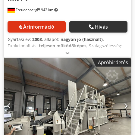
Freudenberg
942 km
Árinformáció
Hívás
Gyártási év:
2003
, állapot:
nagyon jó (használt)
,
Funkcionalitás:
teljesen működőképes
, Szalagszélesség:
max. 1500 mm Tekercsvastagság: 0,5 - 2 mm
Dedporazyqofx Acfskr Tekercs súlya: max. 7 tonna Tüske Ø:
Apróhirdetés
508 mm