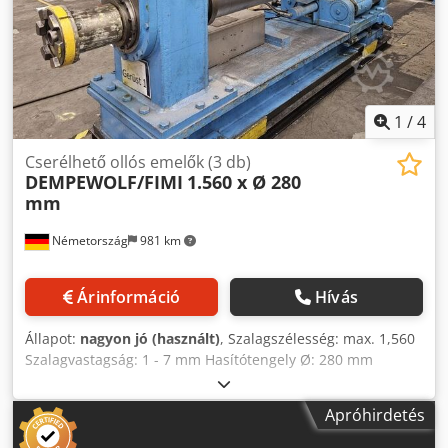
1
/
4
Cserélhető ollós emelők (3 db)
DEMPEWOLF/FIMI
1.560 x Ø 280
mm
Németország
981 km
Árinformáció
Hívás
Állapot:
nagyon jó (használt)
, Szalagszélesség: max. 1,560
Szalagvastagság: 1 - 7 mm Hasítótengely Ø: 280 mm
Sebesség: max. 120 m/perc Dksdpju H U Eyefx Acfsr
Felújítás: 2017
Apróhirdetés