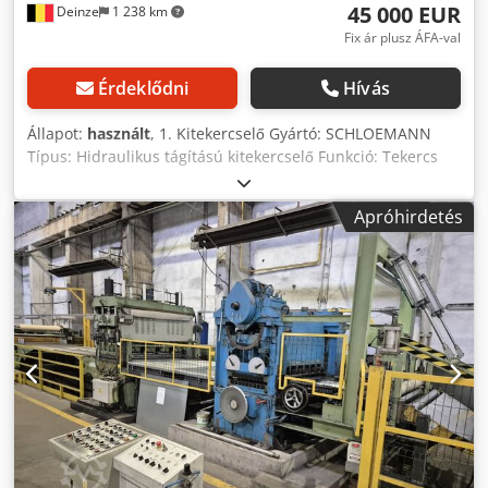
45 000 EUR
Deinze
1 238 km
Fix ár plusz ÁFA-val
Érdeklődni
Hívás
Állapot:
használt
, 1. Kitekercselő Gyártó: SCHLOEMANN
Típus: Hidraulikus tágítású kitekercselő Funkció: Tekercs
tartása és vezérelt forgatása Tágítás vezérlése: Hidraulikus
Váz: Hegesztett acél alap, integrált fékkel Becsült kapacitás:
Apróhirdetés
8–12 tonna Tekercsbélés átmérője: Ø 508 mm ----- 🔹 2.
Egyengető / Húzóhenger Gyártó: COMEC (Société de
Constructions Mécaniques de Creil) Típus: Húzóhenger és
egyengető gép Vezérlés: Mechanikus Dedpow Dd Igsfx
Acfskr Megrendelési szám: 1305.1268 Ajánlott
kenőanyagok: Shell Macoma, Tellus, Alvania (adattábla
szerint) Funkció: Szalag előtolása és kiegyengetése aprítás
előtt Másodlagos szerep: Szinkronizált szalagbehúzás -----
🔹 3. Hasítógép Gyártó: COMEC Típus: Körkéses hasítógép
Meghajtás: Mechanikus hajtómű Késállítás: Kézi Felszerelt
kések: ~10 készlet (látható) Funkció: Fémlemezek hosszanti
hasítása keskeny szalagokra ----- 🔹 4. Daraboló olló