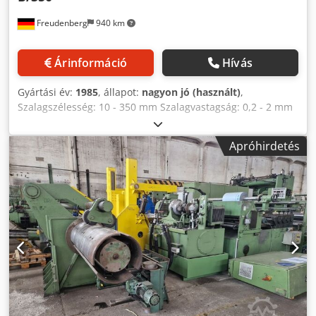
fémet is tud vágni, akkor azt javasoljuk, hogy válassza a
Freudenberg
940 km
guillotine-os EASY PRO modellt. A gép munkaszélessége
1250 mm vagy 1500 mm lehet. Forstner EGYENES. Ezek a
gépek meghatározott hosszúságú fémlemezt húznak,
Árinformáció
Hívás
lelapítják és vágják. A keresztvágó kés típusától és a
szintezőhengerek átmérőjétől függően a megmunkált fém
Gyártási év:
1985
, állapot:
nagyon jó (használt)
,
vastagsága 1 mm és 2 mm között változik. A STRAIGHT és a
Szalagszélesség: 10 - 350 mm Szalagvastagság: 0,2 - 2 mm
POWERSTRAIGHT a szintezőgörgők beállításában is
Vágások száma/szalagvastagság: 25/0,5 mm Tekercs súlya:
különbözik: mechanikus vagy automatikus. Az integrált
max. 1 t Djdpfx Aelilfbscfokr
automata vezérlés hosszú távon időt takarít meg, hiszen a
Apróhirdetés
gép üzemi paramétereinek megváltoztatása egy
gombnyomással történik. Az automatikus vezérlés
nagyszerű választás, ha sokféle anyaggal dolgozik. A
Forstner SLIT sorozat megbízható segítőtárs a hengerelt
fém vágásakor. A SLIT CUT és SLIT PRO modellek nemcsak
fémet vágnak, hanem hosszában is vágják a kiválasztott
szélességű csíkokra. Alapkivitelben ezek a modellek 5
hosszirányú vágókéssel vannak felszerelve (a kések
maximális száma – 7). A fő különbség a SLIT CUT és a SLIT
PRO modellek között a vágópenge típusa - körvágó vagy
guillotine. A Forstner COMPACT sorozat olyan eszközök,