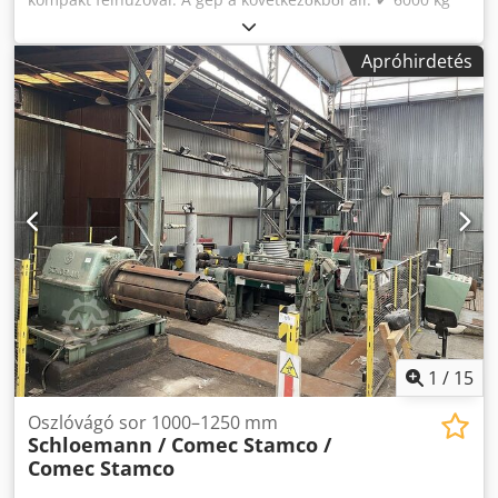
kapacitású dekóiler ✔ Oldalvezetés ✔ 5 hengeres
egyengetőgép ✔ Haszonvágó modul. 5 kés. ✔ Poliuretán
Apróhirdetés
húzótekercsek ✔ Mechanikus guillotine ✔ 7" színes
érintőképernyős panel Gépi paraméterek: -
szélesség/magasság - 3,3/1,5/1,2 m, súly 1700 kg. -
Lemezvastagság a keresztvágáshoz: 0,5-1,2 mm -
Lemezvastagság hasításhoz: 0,5-0,8 mm - Maximális
tekercssúly: 1,5 kg: 6000 kg - Tekercs szélessége: 500-1275
mm - A tekercs belső átmérője: 460-520 mm - Vágandó
anyag : horganyzott acéllemez, festett - Vágási pontosság :
1mm/2000mm Dkjdjlgy Uhepfx Acfor - Teljesítmény : 3,2
kW Opcionális felszerelés: ◦ Kiegészítő dekóder ◦ Kiegészítő
görgős és keresztvágó pengék ◦ Automatikusan állítható
egyengetőgép ◦ Automatikusan állítható kerek kések
1
/
15
Oszlóvágó sor 1000–1250 mm
Schloemann / Comec Stamco /
Comec Stamco