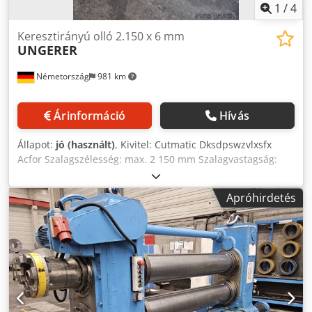
1
/
4
Keresztirányú olló 2.150 x 6 mm
UNGERER
Németország
981 km
Árinformáció
Hívás
Állapot:
jó (használt)
, Kivitel: Cutmatic Dksdpswzvlxsfx
Acfor Szalagszélesség: max. 2 150 mm Szalagvastagság:
max. 6 mm
Apróhirdetés