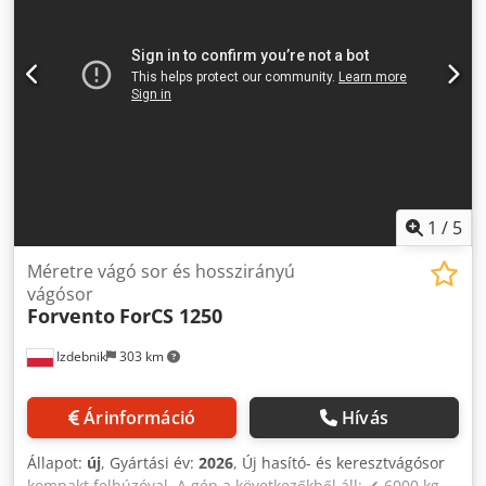
lemezhez, automatikus lemezcserélő, a standard lemezek
folyamatosan a gépen maradnak; a felső lemezek kevésbé
elterjedt típusok; biztonságos, mozgatható fellépő
megoldás a felső lemezlecsévélők felrakodásához;
programozható hasítógép 8 késpárral, pályaudvari
kivitelben; a hasítókés párok váltakozva lettek elhelyezve a
csavarodásmentes vágás érdekében; AL p típusú körkések
100 mm átmérővel a lehető legkisebb vágási mélységért;
7,2 m hosszú szállítószalag a csíkok kihordásához. A gép
rajza PDF-ben tükrözve van ábrázolva! Dsdpfsxwc E Iex
1
/
5
Acfskr
Méretre vágó sor és hosszirányú
vágósor
Forvento
ForCS 1250
Izdebnik
303 km
Árinformáció
Hívás
Állapot:
új
, Gyártási év:
2026
, Új hasító- és keresztvágósor
kompakt felhúzóval. A gép a következőkből áll: ✔ 6000 kg