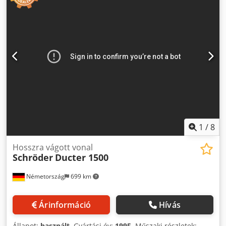
1
/
8
Hosszra vágott vonal
Schröder
Ducter 1500
Németország
699 km
Árinformáció
Hívás
Állapot:
használt
, Gyártási év:
1995
, Műszaki részletek: