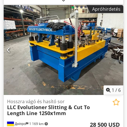
kapacitása - 12 tonna Dodpfx Aegk Nu Hjcfokr
Apróhirdetés
1
/
6
Hosszra vágó és hasító sor
LLC Evolutioner
Slitting & Cut To
Length Line 1250x1mm
28 500 USD
Дніпро
1 169 km