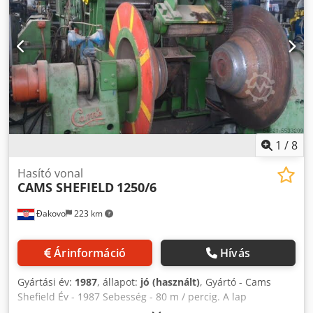
1
/
8
Hasító vonal
CAMS SHEFIELD
1250/6
Đakovo
223 km
Árinformáció
Hívás
Gyártási év:
1987
, állapot:
jó (használt)
, Gyártó - Cams
Shefield Év - 1987 Sebesség - 80 m / percig. A lap
szélessége - 1250 mm Vastagság - 6 mm-ig. A tekercs