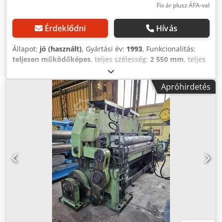
Fix ár plusz ÁFA-val
Érdeklődni
Hívás
Állapot:
jó (használt)
, Gyártási év:
1993
, Funkcionalitás:
teljesen működőképes
, teljes szélesség:
2 550 mm
, teljes
hossz:
4 900 mm
, teljes magasság:
1 800 mm
, össztömeg:
7 500 kg
, Gyártó: LVD Modell: HST 40/6 Dkjdpfx Acjvtl Nrsfjr
Apróhirdetés
Helyszín: Strojrem, Križevci Gyártási év: 1993 Hajlítási
hossz: 4050 mm Maximális hajlítási vastagság 45 kg/mm²-
nél: ~6 mm Munkalöket: 1000 mm A gép méretei:
4900x2550x1800 mm A gép súlya: 7500 kg A gép névleges
teljesítménye: 12 kW