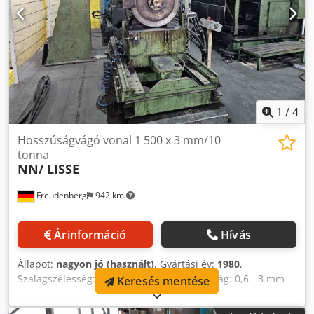
1
/
4
Hosszúságvágó vonal 1 500 x 3 mm/10
tonna
NN/ LISSE
Freudenberg
942 km
Árinformáció
Hívás
Állapot:
nagyon jó (használt)
, Gyártási év:
1980
,
Szalagszélesség: 1,500 mm Tekercsvastagság: 0,6 - 3 mm
Keresés mentése
Tekercs súlya: 10 tonna Dodpfxeqw Akms Acfekr