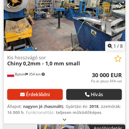
kipróbálható. Lehetőség van a kezelők betanítására.
Dkodpfxjxf Ucbo Acfer
1
/
8
Kis hosszvágó sor
Chiny
0,2mm - 1,0 mm small
30 000 EUR
Bytom
354 km
Fix ár plusz ÁFA-val
Érdeklődni
Hívás
Állapot:
nagyon jó (használt)
, Gyártási év:
2018
, üzemórák:
16 000 h
, Funkcionalitás:
teljesen működőképes
,
gép/jármű száma:
0,2-1
, szállítószalag vastagsága:
1 mm
,
tekercs súlya:
5 000 kg
, szállítószalag szélessége:
1 000
Apróhirdetés