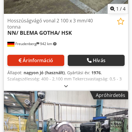
1
/
4
Hosszúságvágó vonal 2 100 x 3 mm/40
tonna
NN/ BLEMA GOTHA/ HSK
Freudenberg
942 km
Árinformáció
Hívás
Állapot:
nagyon jó (használt)
, Gyártási év:
1976
,
Szalagszélesség: 400 - 2,100 mm Tekercsvastagság: 0,5 - 3
mm Tekercs súlya: 40 tonna Tekercs ID: 508/610 mm
Dkodpfsqw Aacox Acfjr
Apróhirdetés