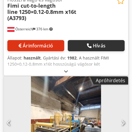
Fimi cut-to-length
line
1250×0.12-0.8mm x16t
(A3793)
Österreich
376 km
Árinformáció
Hívás
Állapot:
használt
, Gyártási év:
1982
, A használt FIMI
1250×0,12-0,8mm x16t hosszúságú vágósor két
csomagolóállomással (A3793) tekercses fémfeldolgozó sor,
amely a fémet a kívánt méretű lemezekre vágja. Az ilyen
Apróhirdetés
gép jó megoldás lehet a fémtekercseket feldolgozó
vállalatok számára. Gyártó : FIMI - Olaszország Gyártás éve
: 1982 Felújítás : 2008 (SEI SISTEMI) és 2019 (SEI SISTEMI)
Ce-jelölés : 2019 Feldolgozás előtti anyag : Maximális
tekercsszélesség 1250 x 0,12 Г- 0,80 mm. Djdpfxettlfkj
Acfjkr Tekercselő kapacitása : 16 tonna. Lemezek méretei :
min. 300 x 500 mm. - Max. 1250 x 2000 mm.
Munkasebesség 0-120 m/perc. A GÉPSORHOZ TARTOZÓ