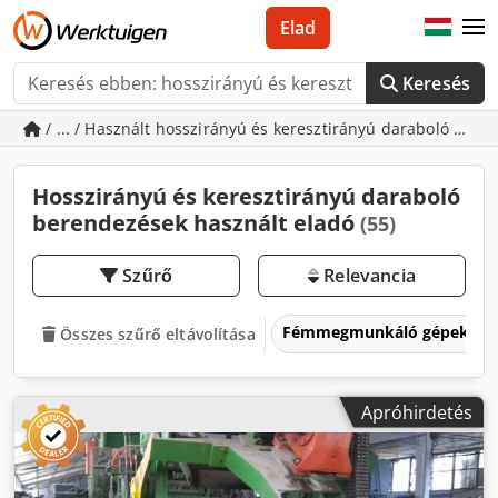
Elad
Keresés
/ ... / Használt hosszirányú és keresztirányú daraboló ber
Hosszirányú és keresztirányú daraboló
berendezések használt eladó
(55)
Szűrő
Relevancia
Fémmegmunkáló gépek és 
Összes szűrő eltávolítása
Apróhirdetés