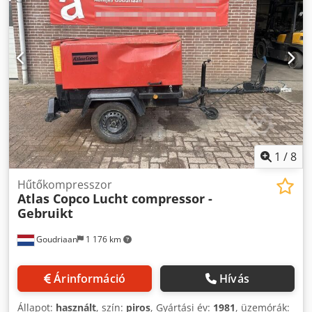
1
/
8
Hűtőkompresszor
Atlas Copco
Lucht compressor -
Gebruikt
Goudriaan
1 176 km
Árinformáció
Hívás
Állapot:
használt
, szín:
piros
, Gyártási év:
1981
, üzemórák: