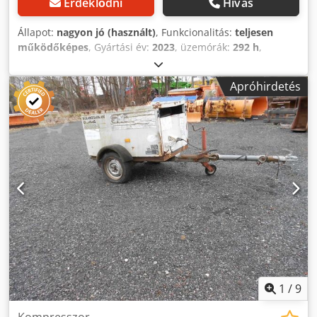
Érdeklődni
Hívás
Állapot:
nagyon jó (használt)
, Funkcionalitás:
teljesen
működőképes
, Gyártási év:
2023
, üzemórák:
292 h
,
Kibocsátási norma 5, üzemi nyomás 7,0 bar, légáram 7,0
m³/min; üzemi nyomás 8,6 bar, légáram 6,0 m³/min; üzemi
Apróhirdetés
nyomás 10,3 bar, légáram 5,0 m³/min. Dodpfsznww Hjx
Aniowa
1
/
9
Kompresszor