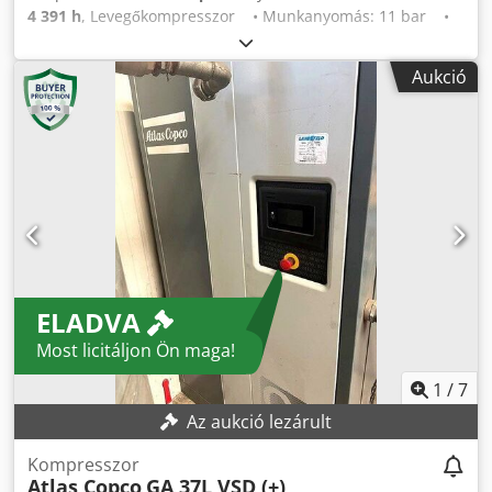
4 391 h
, Levegőkompresszor • Munkanyomás: 11 bar •
4391 óra • Útvilágítás • Teljesen működőképes Állapot:
Használt Gyártási év: 1981 Dwjdox S Nxaopfx Anisa
Aukció
ELADVA
Most licitáljon Ön maga!
1
/
7
Az aukció lezárult
Kompresszor
Atlas Copco
GA 37L VSD (+)