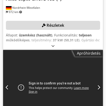
Nordrhein-Westfalen
972 km
Részletek
Állapot:
üzemkész (használt)
, Funkcionalitás:
teljesen
működőképes
, teljesítmény:
37 kW (50,31 LE)
, Gyártási év:
2019
, nyomás (max.):
13 rúd
, használható tartálykapacitás:
1 500 l
, fordulatszám (max.):
3 800 ford/min
, térfogatáram:
Apróhirdetés
475,2 m³/ó
, gép/jármű száma:
API866497
, A kompresszort
2025 decemberében alaposan karbantartották, az olajat és
a szűrőket kicserélték! MŰSZAKI ADATOK Bekapcsolási
nyomás: 8,5 bar Kikapcsolási nyomás: 10,0 bar Üzemi
hőmérséklet: 76 °C Térfogatáram: 131,9 l/s Dwedpfozf
Afqjx Anioa Tartály térfogata: 1 500 l A tartály gyártója: OKS
Otto Klein GmbH GÉPADATOK Motorteljesítmény: 37 kW
Motor fordulatszáma: 3 800 ford./perc Üzemóra (2025.12.
állapot): 31 006 óra Gép tömege: 860 kg A következő
karbantartási munkák lettek elvégezve 2025
decemberében: Olajcsere Levegőszűrő patron cseréje