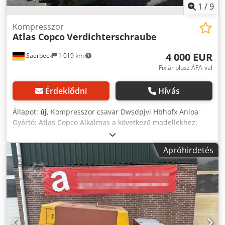
1
/
9
Kompresszor
Atlas Copco
Verdichterschraube
4 000 EUR
Saerbeck
1 019 km
Fix ár plusz ÁFA-val
Érdeklődni
Hívás
Állapot:
új
, Kompresszor csavar Dwsdpjvi Hbhofx Anioa
Gyártó: Atlas Copco Alkalmas a következő modellekhez:
GA90, GA110, GA132, GA160, GA180VSD, GA200, GA250
Könnyűsúlyú Ár darabonként
Apróhirdetés