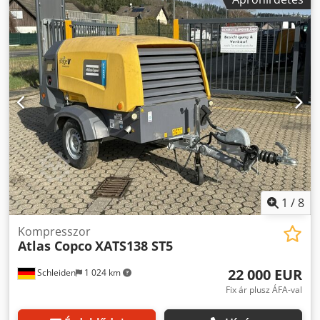
Motortípus: Yanmar 3IRH8N Üzemanyagtartály: 50 liter
Dwodpjzp Hklsfx Anisa Méretek és súlyok Üres súly: 650 kg
Méretek (H x Sz x M): 336 x 139 x 124 cm Funkcionális
adatok Teljesítmény: 186 m³/h Hálózati feszültség: 12 V CE
jelölés: igen Állapot Általános állapot: átlagos Műszaki
állapot: jó Külső állapot: átlagos Üzemi nyomás – 7 bar (psi)
1
/
8
Kompresszor
Atlas Copco
XATS138 ST5
22 000 EUR
Schleiden
1 024 km
Fix ár plusz ÁFA-val