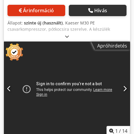
Árinformáció
Hívás
Állapot:
szinte új (használt)
, Kaeser M30 PE
csavarkompresszor, pótkocsira szerelve. A készülék
tökéletes állapotban van, gyakorlatilag új. A készüléket
raktárból vásároltuk, és sosem használták. Összesen 50
Apróhirdetés
üzemórát futott. Műszaki adatok: Üzemnyomás: 7 bar
Djdpfozlaa Eox Aniswa 18,2 kW-os motor Automatikus
indítás Teljesítmény: 3 m³/perc Súly: 595 kg Gyártási év:
2022/12
1
/
14