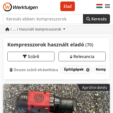
Elad
Keresés
/ ... / Használt kompresszorok
Kompresszorok használt eladó
(70)
Szűrő
Relevancia
Építőgépek
Kompres
Összes szűrő eltávolítása
Apróhirdetés