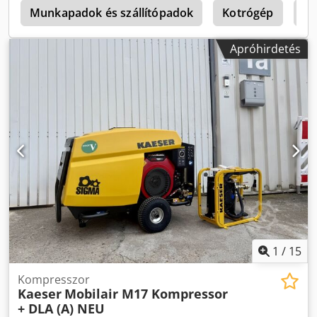
2
Munkapadok és szállítópadok
Kotrógép
Ka
Apróhirdetés
1
/
15
Kompresszor
Kaeser
Mobilair M17 Kompressor
+ DLA (A) NEU