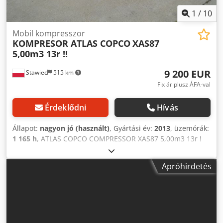
1
/
10
Mobil kompresszor
KOMPRESOR ATLAS COPCO
XAS87
5,00m3 13r !!
9 200 EUR
Stawiec
515 km
Fix ár plusz ÁFA-val
Érdeklődni
Hívás
Állapot:
nagyon jó (használt)
, Gyártási év:
2013
, üzemórák:
1 165 h
, ATLAS COPCO COMPRESSOR XAS87 5,00m3 13r !
DIESEL kompresszor ATLAS COPCO XAS87 gép szervizelés
után Műszaki adatok: kapacitás 5,00 m3/min; üzemi
Apróhirdetés
nyomás 7 Bar; gyártási év 2013; motor; KUBOTA
futásteljesítmény 1165h!!! kompresszor teljesen
működőképes, munkára kész, garanciát vállalunk. Dedpfstu
E Eysx Aniswa nettó ár: 39800 zł bruttó ár: 48954 zł Az
alábbiakban egy videóra mutatjuk be a gép működését