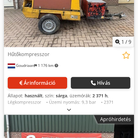
1
/
9
Hűtőkompresszor
Goudriaan
1 176 km
Árinformáció
Hívás
Állapot:
használt
, szín:
sárga
, üzemórák:
2 371 h
,
Légkompresszor • Üzemi nyomás: 9,3 bar • 2371
üzemóra • Közúti világítás • Közvetlenül munkából
Dwedpfx Asy T Rgneniea Állapot: Használt
Apróhirdetés