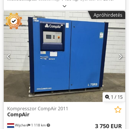
Kompresszor/Atlas Copco GA45P kompresszor Maximális
megengedett üzemi nyomás (MAWP) 7,8 bar/113 psi
Apróhirdetés
Kapacitás 133,7 l/s 183,3CFM 8,02 m³/perc Feszültség 400V
50Hz Teljesítmény 45 kW/60 LE 2985 ford./perc Súlya 1150
kg Gyártási év 2010 Dsdjv Ey Tijpfx Aniswa Méretek
2000x1000x1800mm
1
/
15
Kompresszor CompAir 2011
CompAir
3 750 EUR
Wijchen
1 118 km