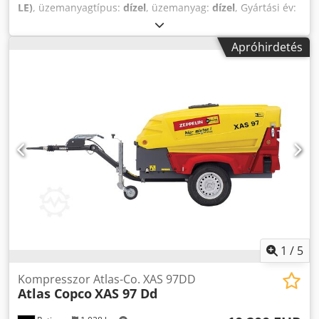
LE)
, üzemanyagtípus:
dízel
, üzemanyag:
dízel
, Gyártási év:
2022
, üzemórák:
687 h
, Doosan 77.55 kompresszor – 3000
ford./perc – 8,6 bar – 35,5 kW – súly 750 kg – 687 üzemóra –
Apróhirdetés
új tömlőkkel és kalapácsokkal = További információk =
Dwsdpfx Ansx Scploioa Gyártási év: 2022 Felhasználási
terület: építőipar Sorozatszám: TK4755FX6NY445791
Gyártó: Doosan Bobcat EMEA CZ További információkért
forduljon Miguel Cubashoz. = Céginformációk = Antwerpen
és Brüsszel között, az A12-es autópálya mentén, az
antwerpeni kikötő közelében található cégünk.
Nyitvatartás: hétfőtől péntekig folyamatosan, reggel 8:30-
tól este 19:00-ig.
1
/
5
Kompresszor Atlas-Co. XAS 97DD
Atlas Copco
XAS 97 Dd