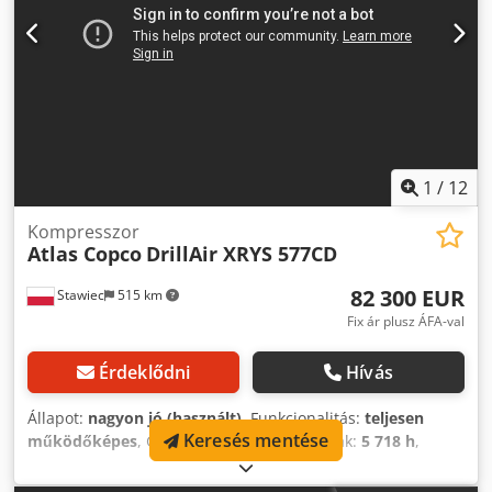
1
/
12
Kompresszor
Atlas Copco
DrillAir XRYS 577CD
82 300 EUR
Stawiec
515 km
Fix ár plusz ÁFA-val
Érdeklődni
Hívás
Állapot:
nagyon jó (használt)
, Funkcionalitás:
teljesen
Keresés mentése
működőképes
, Gyártási év:
2012
, üzemórák:
5 718 h
,
ATLAS COPCO DrillAir XRYS 577CD mobil kompresszor
végső hűtővel, teljes szerviz után. Műszaki adatok: