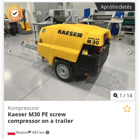
szerszámkészletünkből, tesztelt és teljesen működőképes:
Apróhirdetés
Chicago pneumatikus akkus nagy nyomatékú csavarkulcs
CP8613 demonstrációs eszköz töltővel + 2 akkumulátor (36
V 2,5 Ah) Pontosság (6 szigma): +/- 4% Alapjárati
fordulatszám: 10 ford./perc Nyomatéktartomány
Min/13000-130 Torque1300:13 Nm Teljesítmény: 3/4"
négyzet Hosszúság: 318 mm Súly akkumulátorral és
reakciókarral: 5,3 kg Egyéb szerszámok ipari gyártáshoz és
karbantartáshoz külön kérésre. Dwedpev Tbpzsfx Anija
1
/
14
Kompresszor
Kaeser M30 PE screw
compressor
on a trailer
Radom
485 km