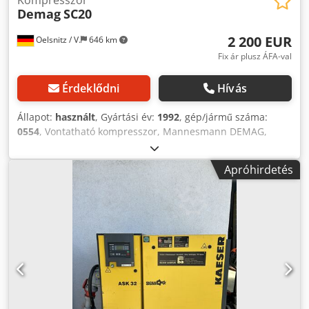
Demag
SC20
2 200 EUR
Oelsnitz / V.
646 km
Fix ár plusz ÁFA-val
Érdeklődni
Hívás
Állapot:
használt
, Gyártási év:
1992
, gép/jármű száma:
0554
, Vontatható kompresszor, Mannesmann DEMAG,
gyártási év: 1992, leolvasott üzemóra: 1219h, típus:
SC20DS-2, tömeg: 600 kg, méret vonórúddal: 3160 x 1480 x
Apróhirdetés
1180 mm, teljesítmény: 2,0 m³/perc, 2 levegőcsatlakozó, 2
hengeres Deutz motor, golyós vonófej
(személygépkocsihoz), horpadások és rozsdásodás – lásd a
képeket. Ez a leírás nem minősül kötelező érvényű
ajánlatnak és tévedéseket tartalmazhat, az adatokra nem
vállalunk garanciát. Djdpszcblxofx Anijwa