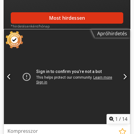
Most hirdessen
*hirdetésenként/hónap
Apróhirdetés
1
/
14
Kompresszor