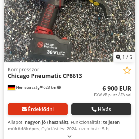
1
/
5
Kompresszor
Chicago Pneumatic
CP8613
6 900 EUR
Németország
623 km
EXW VB plusz ÁFA-val
Érdeklődni
Hívás
Állapot:
nagyon jó (használt)
, Funkcionalitás:
teljesen
működőképes
, Gyártási év:
2024
, üzemórák:
5 h
,
gép/jármű száma:
6151570000
, Bemutató