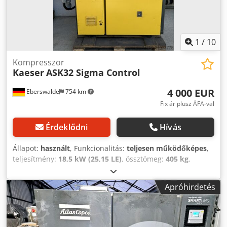
1
/
10
Kompresszor
Kaeser
ASK32 Sigma Control
4 000 EUR
Eberswalde
754 km
Fix ár plusz ÁFA-val
Érdeklődni
Hívás
Állapot:
használt
, Funkcionalitás:
teljesen működőképes
,
teljesítmény:
18,5 kW (25,15 LE)
, össztömeg:
405 kg
,
üzemanyagtípus:
elektromos
, Gyártási év:
2011
,
üzemórák:
7 105 h
, teljes hossz:
1 130 mm
, teljes
Apróhirdetés
szélesség:
780 mm
, teljes magasság:
1 255 mm
, üzemi
nyomás:
8 rúd
, környezeti hőmérséklet (min.):
3 °C
,
környezeti hőmérséklet (max.):
45 °C
, zajszint:
68 dB
,
nyomás (min.):
7 rúd
, nyomás (max.):
8 rúd
, szükséges