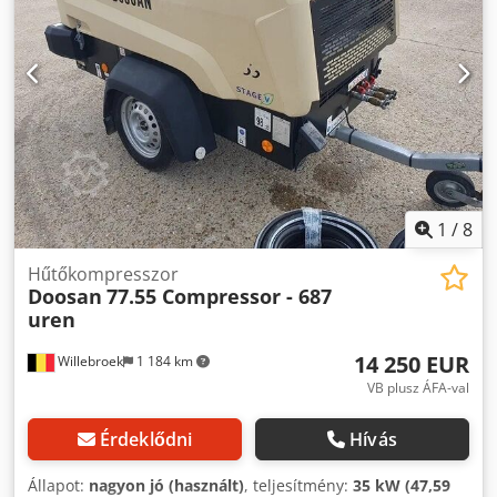
mentén, az antwerpeni kikötő közelében található.
Nyitvatartás: hétfőtől péntekig folyamatosan 8:30-tól 19:00-
ig.
1
/
8
Hűtőkompresszor
Doosan
77.55 Compressor - 687
uren
14 250 EUR
Willebroek
1 184 km
VB plusz ÁFA-val
Érdeklődni
Hívás
Állapot:
nagyon jó (használt)
, teljesítmény:
35 kW (47,59