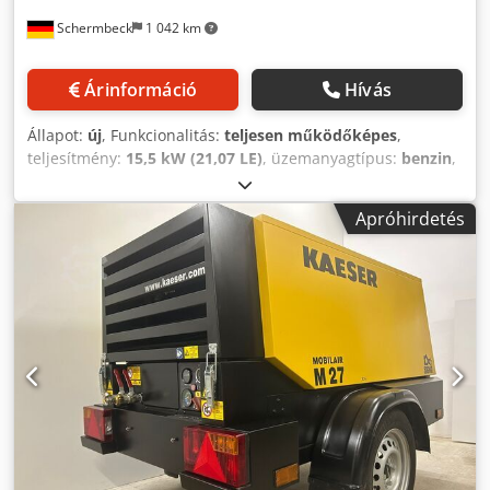
Schermbeck
1 042 km
Árinformáció
Hívás
Állapot:
új
, Funkcionalitás:
teljesen működőképes
,
teljesítmény:
15,5 kW (21,07 LE)
, üzemanyagtípus:
benzin
,
szín:
sárga
, üzemi tömeg:
205 kg
, Gyártási év:
2026
, Kaeser
Mobilair M17 építési kompresszor DLA (A) - ÚJ Kaeser
Apróhirdetés
Mobilair M17 építőipari kompresszor, DLA (A) kivitelben –
ÚJ | 1,0 m³/perc légszállítás | 15 bar üzemi nyomás |
Honda GX 630 benzinmotorral Műszaki adatok: Gyártó:
Kaeser Típus: Mobilair M17 Állapot: ÚJ Dwodpfx
Ajzrtmfjnija Üzemi nyomás: max. 15 bar Légszállítás: 1,0
m³/perc Motor: Honda GX 630 benzinmotor
Motorteljesítmény: 15,5 kW Üzemanyagtartály: 20 liter
benzin Sűrített levegő csatlakozás: 1 x G 1/2 Üzemi tömeg:
205 kg Szállítókeret: fogantyúkkal Felszereltség:
sűrítettlevegő-utánhűtő DLA (A) & kondenzvízleválasztó,
beleértve a csatlakozó vezetékeket Indítás: elektromos
indítás Fő jellemzők & felszereltség: - Kompakt