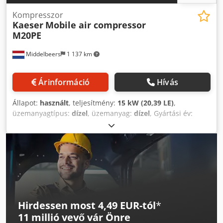
Kompresszor
Kaeser
Mobile air compressor
M20PE
Middelbeers
1 137 km
Árinformáció
Hívás
Állapot:
használt
, teljesítmény:
15 kW (20,39 LE)
,
üzemanyagtípus:
dízel
, üzemanyag:
dízel
, Gyártási év:
2023
, üzemórák:
82 h
, Gyártási év: 2023 Felhasználási
terület: Építőipar CE-jelölés: igen Ár: kérésre Sorozatszám:
WKA0N0500P9308038 További információért kérjük, vegye
fel a kapcsolatot Ernst van Hek úrral. Átfolyási kapacitás:
120 m3/h Dodpfx Ansxuu Iijiowa
Hirdessen most 4,49 EUR-tól
*
11 millió vevő
vár Önre