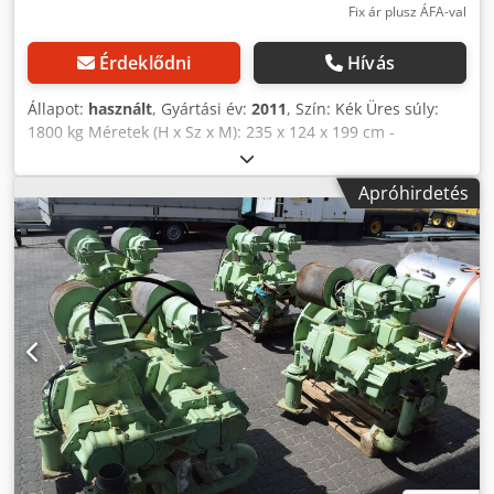
Fix ár plusz ÁFA-val
Érdeklődni
Hívás
Állapot:
használt
, Gyártási év:
2011
, Szín: Kék Üres súly:
1800 kg Méretek (H x Sz x M): 235 x 124 x 199 cm -
Különleges jellemzők: - Leírás: 48 000 üzemóra - Gyártási
év: 2011 - Dokumentáció elérhető: Nem - CE jelölés: Van -
Apróhirdetés
CE tanúsítvány: Nincs - Sorozatszám: CD10007783001 -
Szállítási méretek: 2350 mm x 1240 mm x 1990 mm (H x Sz
x M) - Szállítási súly [kg]: 1800 kg - Szállítási csomagok [db]:
1 Pénzügyi információk ÁFA: A megadott ár áfát nem
tartalmaz. ÁFA/differenciális adóztatás: Vállalkozások
számára az áfa levonható. Dodpfjyvr E Djx Anijwa Szállítás
és beszámítás bármikor lehetséges az ipari termékekre.
Yorick Diebels