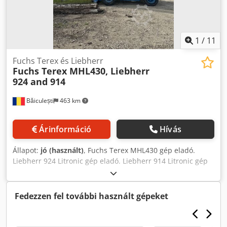
1
/
11
Fuchs Terex és Liebherr
Fuchs Terex MHL430, Liebherr
924 and 914
Băiculești
463 km
Árinformáció
Hívás
Állapot:
jó (használt)
, Fuchs Terex MHL430 gép eladó.
Liebherr 924 Litronic gép eladó. Liebherr 914 Litronic gép
eladó. Djdpfx Anjpq R Sxjiswa
Fedezzen fel további használt gépeket