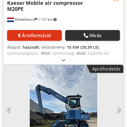
Kaeser
Mobile air compressor
M20PE
Middelbeers
1 137 km
Árinformáció
Hívás
Állapot:
használt
, teljesítmény:
15 kW (20,39 LE)
,
üzemanyagtípus:
dízel
, üzemanyag:
dízel
, Gyártási év:
2023
, üzemórák:
172 h
, Gyártási év: 2023 Felhasználási
terület: Építőipar CE-jelölés: igen Dwedpjxuu Nmjfx Aniea
Apróhirdetés
Ár: kérésre Sorozatszám: WKA0N0500P9093839 Átfolyási
kapacitás: 120 m3/h