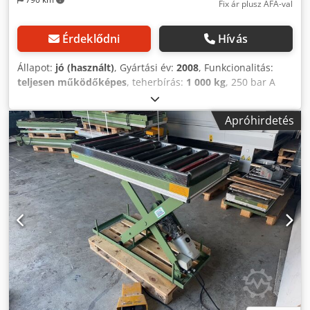
Fix ár plusz ÁFA-val
Érdeklődni
Hívás
Állapot:
jó (használt)
, Gyártási év:
2008
, Funkcionalitás:
teljesen működőképes
, teherbírás:
1 000 kg
, 250 bar A
Flexlift FCE1000 egy sokoldalú emelőasztal, amely integrált
döntési funkciójának köszönhetően rugalmas megoldást
Apróhirdetés
kínál számos ipari feladathoz. Lehetővé teszi a terhek
precíz emelését, süllyesztését és a kívánt szögbe
billentését, így a munkafolyamatok jelentősen
hatékonyabbak, ergonomikusabbak és biztonságosabbak.
Robusztus és stabil konstrukciója hosszú élettartamot és
megbízható teljesítményt biztosít a mindennapi használat
során. Dsdpfx Ajwtd Dted Sock