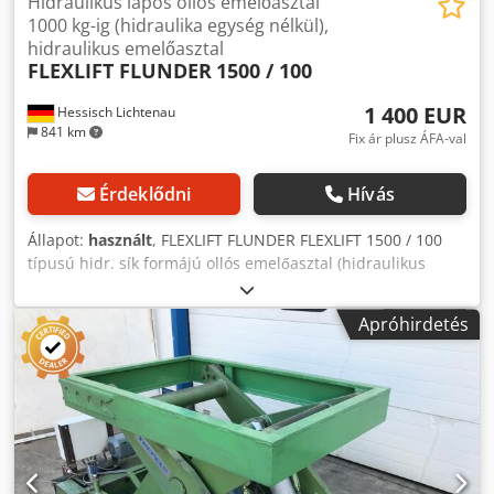
Hidraulikus lapos ollós emelőasztal
1000 kg-ig (hidraulika egység nélkül),
hidraulikus emelőasztal
FLEXLIFT FLUNDER
1500 / 100
1 400 EUR
Hessisch Lichtenau
841 km
Fix ár plusz ÁFA-val
Érdeklődni
Hívás
Állapot:
használt
, FLEXLIFT FLUNDER FLEXLIFT 1500 / 100
típusú hidr. sík formájú ollós emelőasztal (hidraulikus
egység nélkül) Djdol Nbqcopfx Ad Seck Gyártási év 1991
Névleges emelőképesség 1500 kg Emelési kapacitás
Apróhirdetés
(gyakorlatban tesztelve) 1000 kg (kb. 350 bar nyomáson)
Platformméret 2100 x 1400 mm Emelés max. 930 mm
Teljes magasság - alul 100 mm (szerelőkerettel) Teljes
magasság - felül 1030 mm Hidraulikus üzemi nyomás 350
bar = 1000 kg emelőerő A hidraulika motorteljesítménye
1,5 kW Hálózati csatlakozás 400 Volt, 50 Hz - Mechanikus-
hidraulikus biztonsági végálláskapcsolók a biztonsági rúd