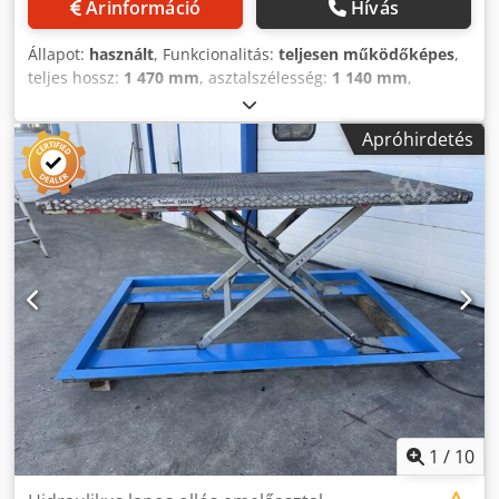
Árinformáció
Hívás
Állapot:
használt
, Funkcionalitás:
teljesen működőképes
,
teljes hossz:
1 470 mm
, asztalszélesség:
1 140 mm
,
bemeneti feszültség:
400 V
, munkamagasság:
970 mm
,
Ollós emelőasztal raklapok kényelmes munkamagasságba
Apróhirdetés
emeléséhez Dodszf Ehzepfx Ad Ssck
1
/
10