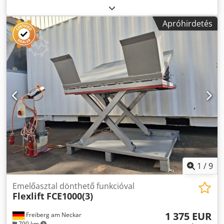
Flexlift FCE1000 egy sokoldalú emelőasztal beépített
billentő funkcióval, amely ideális széles körű ipari
Apróhirdetés
alkalmazásokhoz. Lehetővé teszi a terhek precíz emelését,
süllyesztését és billentését, így a munkafolyamatok
hatékonyabbak és ergonomikusabbak. A robusztus
kialakítás nagy stabilitást és tartósságot biztosít, míg a
könnyű kezelhetőség lehetővé teszi a gyors integrációt a
meglévő termelési folyamatokba. Dcedpfewrr N Ijx Ad Sjk
1
/
9
Emelőasztal dönthető funkcióval
Flexlift
FCE1000(3)
1 375 EUR
Freiberg am Neckar
790 km