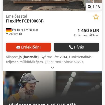
Elektromos-hidraulikus - Motor: 0,75 kW - Állapot: Új,
garanciával
1
/
8
Emelőasztal
Flexlift
FCE1000(4)
1 450 EUR
Freiberg am Neckar
790 km
Fix ár plusz ÁFA-val
Érdeklődni
Hívás
Állapot:
jó (használt)
, Gyártási év:
2014
, Funkcionalitás:
teljesen működőképes
, gép/jármű száma:
50797
,
teherbírás:
1 000 kg
, össztömeg:
270 kg
, 210 bar A Flexlift
FCE1000 sokoldalú megoldás ipari alkalmazásokhoz,
különösen rugalmas az integrált billentő funkciónak
köszönhetően. Lehetővé teszi a terhek precíz emelését,
süllyesztését és billentését, optimalizálja a
munkafolyamatokat, ergonomikusabbá teszi azokat és
növeli a biztonságot. Robusztus és stabil konstrukciójának
köszönhetően hosszú élettartamú és megbízható