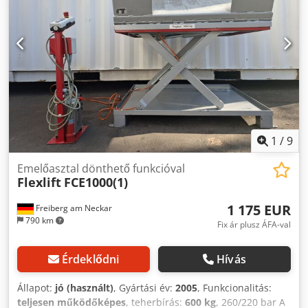
távú tartósságot és megbízható teljesítményt biztosít a
mindennapi használat során. Felhasználóbarát
kezelésének köszönhetően az emelőasztal gyorsan
integrálható a meglévő termelési folyamatokba, így
praktikus megoldást jelent az igényes emelési és
pozicionálási feladatokhoz.
1
/
9
Emelőasztal dönthető funkcióval
Flexlift
FCE1000(1)
1 175 EUR
Freiberg am Neckar
790 km
Fix ár plusz ÁFA-val
Érdeklődni
Hívás
Állapot:
jó (használt)
, Gyártási év:
2005
, Funkcionalitás:
teljesen működőképes
, teherbírás:
600 kg
, 260/220 bar A