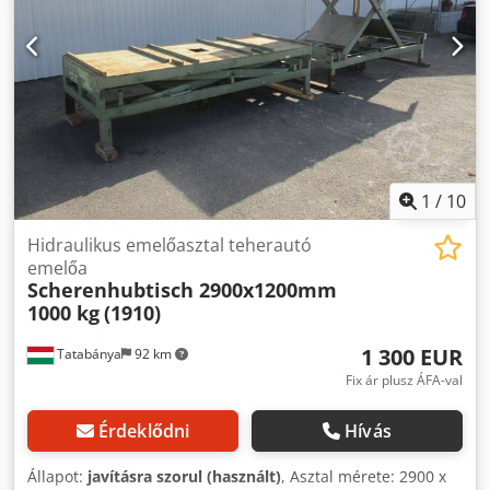
1
/
10
Hidraulikus emelőasztal teherautó
emelőa
Scherenhubtisch 2900x1200mm
1000 kg
(1910)
1 300 EUR
Tatabánya
92 km
Fix ár plusz ÁFA-val
Érdeklődni
Hívás
Állapot:
javításra szorul (használt)
, Asztal mérete: 2900 x