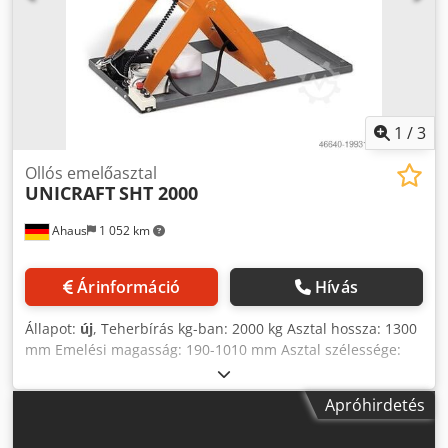
1
/
3
Ollós emelőasztal
UNICRAFT
SHT 2000
Ahaus
1 052 km
Árinformáció
Hívás
Állapot:
új
, Teherbírás kg-ban: 2000 kg Asztal hossza: 1300
mm Emelési magasság: 190-1010 mm Asztal szélessége:
800 mm Szerszámtartó kocsi mozgatási sebessége: 22
mm/másodperc Tömeg: 280 kg Felszereltség: -
Apróhirdetés
Ergonomikus munkavégzéshez optimális
munkamagasságban - Zárt platformmal - Különálló