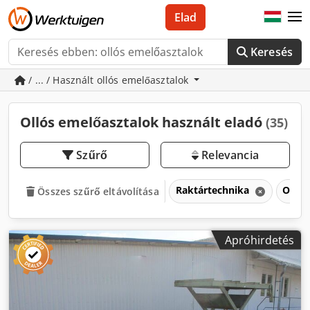
Elad
Keresés
/ ... / Használt ollós emelőasztalok
Ollós emelőasztalok használt eladó
(35)
Szűrő
Relevancia
Raktártechnika
Ollós
Összes szűrő eltávolítása
Apróhirdetés