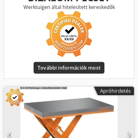
kínálunk egy Trepel (Wiesbaden) mobil emelőállványt,
Werktuigen által hitelesített kereskedők
amelyet teherautók rakodásához vagy kirakodásához
használtunk. Az emelő kiváló állapotban van és hibátlanul
működik. Időpont egyeztetés után a berendezés
megtekinthető. Dsdpsydc Dfjfx Ad Ssck
További információk most
Apróhirdetés