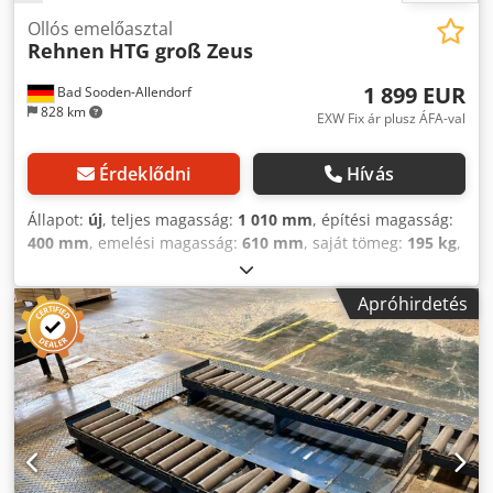
Ollós emelőasztal
Rehnen
HTG groß Zeus
1 899 EUR
Bad Sooden-Allendorf
828 km
EXW Fix ár plusz ÁFA-val
Érdeklődni
Hívás
Állapot:
új
, teljes magasság:
1 010 mm
, építési magasság:
400 mm
, emelési magasság:
610 mm
, saját tömeg:
195 kg
,
teherbírás:
300 kg
, asztalszélesség:
740 mm
, asztal
hossza:
1 900 mm
, magasságállítás típusa:
hidraulikus
,
Apróhirdetés
Nagy méretű, ugyanakkor mobil munkapad. Dcodpfx Adsza
E Ixo Ssk • Egyedileg kívánt magasságra állítható. •
Bármilyen kívánt munkalappal felszerelhető. • Kiváló
kezelhetőség négy masszív poliamid forgógörgővel*, ebből
kettő rögzítőfékkel. • Az asztal lesüllyedése elleni
biztonsági zárral együtt.