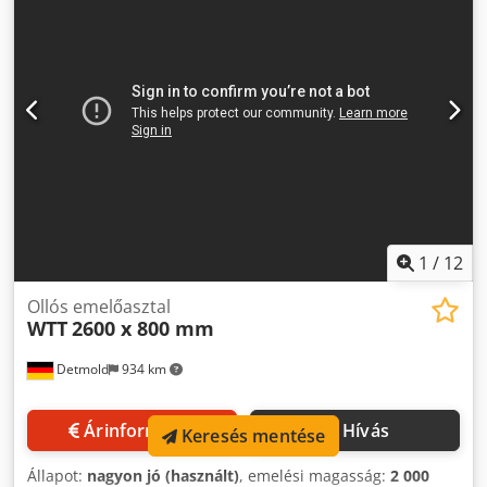
vezérlőegység 3 méteres kábellel, kezelőgombokkal és
vészleállító kapcsolóval - Fokozatmentes emelés és
süllyesztés - Stabil porszórt acélszerkezet - Garantált
állékonyság - Körbefutó biztonsági lécek - Teljesíti az EN
1570 biztonsági előírásokat - Nagynyomású henger kettős
biztonsági funkcióval Dcedpfoxak Ipjx Ad Sjk
1
/
12
Ollós emelőasztal
WTT
2600 x 800 mm
Detmold
934 km
Árinformáció
Hívás
Keresés mentése
Állapot:
nagyon jó (használt)
, emelési magasság:
2 000