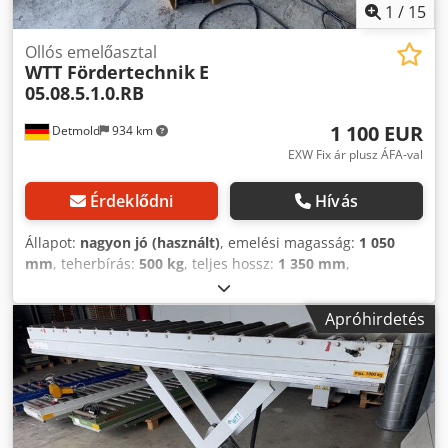
1
/
15
Ollós emelőasztal
WTT Fördertechnik
E
05.08.5.1.0.RB
1 100 EUR
Detmold
934 km
EXW Fix ár plusz ÁFA-val
Érdeklődni
Hívás
Állapot:
nagyon jó (használt)
, emelési magasság:
1 050
mm
, teherbírás:
500 kg
, teljes hossz:
1 350 mm
,
munkamagasság:
1 050 mm
, üzemi nyomás:
200 rúd
,
teljesítmény:
0,75 kW (1,02 LE)
, emelési idő:
8 s
, Ollós
Apróhirdetés
emelőasztal WTT Fördertechnik, E 05.08.5.1.0.RB sorozat
Dcsdev Acn Rjpfx Ad Sjk Felszereltség: precíziós acélcsőből
készült, nem sajtolt tehergörgők, 50 x 1,5 mm falvastagság,
12 mm rugótengellyel Tehergörgő osztás: 150 mm
Görgőspálya hossza: 1350 mm Tehergörgők beépítési
hossza (szélesség): 550 mm Platform szélesség: 600 mm