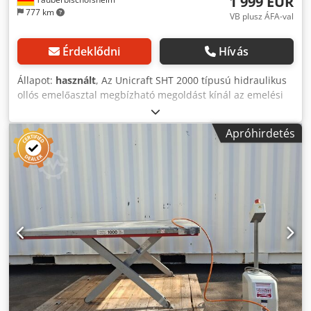
1 999 EUR
777 km
VB plusz ÁFA-val
Érdeklődni
Hívás
Állapot:
használt
, Az Unicraft SHT 2000 típusú hidraulikus
ollós emelőasztal megbízható megoldást kínál az emelési
feladatokhoz, például teljes farönkökhöz történő kézi
betöltéshez egy gyalu- vagy fűrészgépbe. A lenyűgöző,
Apróhirdetés
2000 kg-os teherbíró képességével és a robusztus
szerkezetével ez az emelőplatform ideális választás ipari
környezetben történő használatra. Ez az ollós emelőasztal
a pontosságával és a felhasználóbarát kialakításával tűnik
ki, lehetővé téve a nehéz terhek biztonságos és hatékony
emelését. Maximális, 1010 mm-es asztalmagasságával az
Unicraft SHT 2000 ideális választás a munkafolyamatok
javításához és a gépkezelő hátának védelméhez. Műszaki
adatok: - Teherbíró képesség: 2000 kg - Asztalmagasság
(min.): 190 mm - Asztalmagasság (max.): 1010 mm -
Asztalfelület: 800 x 1300 mm - Kábelhossz: 3 m - Biztonsági
szabvány: EN 1570 Dcsdozrx Izspfx Ad Sjk - Meghajtás: