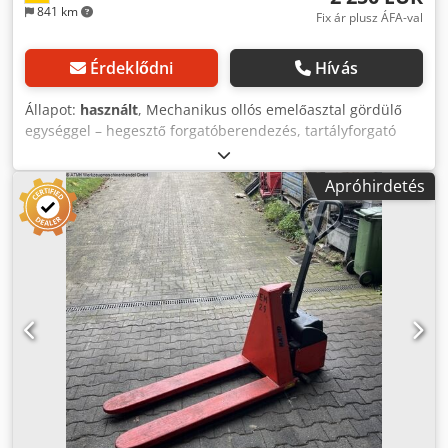
841 km
Fix ár plusz ÁFA-val
Érdeklődni
Hívás
Állapot:
használt
, Mechanikus ollós emelőasztal gördülő
egységgel – hegesztő forgatóberendezés, tartályforgató
berendezés Ideális alap 3D hegesztőasztalhoz Teherbírás:
800 kg (maximális terhelés bakgörgőkkel) Teherbírás: 2000
Apróhirdetés
kg (maximális terhelés bakgörgők nélkül) Platformméret:
1800 x 860 mm Hasznos emelés: max. 690 mm Beépítési
magasság – asztal legalul: 770 mm (feltétkeret nélkül)
Beépítési magasság – asztal legfelül: 1460 mm (feltétkeret
nélkül) Beépítési magasság – asztal legalul, reteszelővel:
830 mm (feltétkeret nélkül) Beépítési magasság – asztal
legfelül, reteszelővel: 1080 mm (feltétkeret nélkül)
Feltétkeret magassága: 80 mm Forgatóberendezés
terhelhetősége: kb. 400 kg Görgőtávolság / tengelytávolság:
155–685 mm Tengelytávolság a feltétkerettől: 190 mm
Görgőátmérő: 100 mm Görgőszélesség: 40 mm - Az ollós
emelőasztal kiválóan alkalmas munkapadként,
szerelősablonként, hegesztőasztal alsó szerkezeteként vagy