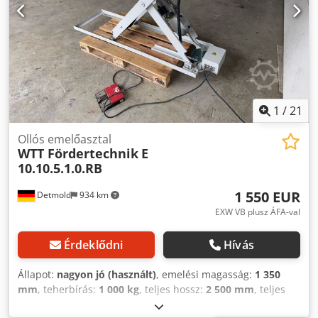
Görgőspálya magassága az átvételi területen: 280 mm
Teherbírás: 500 kg Hasznos emelési magasság: 1050 mm
Emelési idő: kb. 8 másodperc Lábbiztonsági
kapcsolószegély Kézi nyomógombos kapcsoló Rakattartó
biztosíték: sodronyfék a görgőspálya vázán Beépített
hidraulika aggregát: 0,75 kW, 200 bar Üzemi feszültség:
400V, 50 Hz (Az adatok változtatásának és a köztes eladás
jogát fenntartjuk, technikai adatokban tévedések vagy
1
/
21
változások előfordulhatnak.)
Ollós emelőasztal
WTT Fördertechnik
E
10.10.5.1.0.RB
1 550 EUR
Detmold
934 km
EXW VB plusz ÁFA-val
Érdeklődni
Hívás
Állapot:
nagyon jó (használt)
, emelési magasság:
1 350
mm
, teherbírás:
1 000 kg
, teljes hossz:
2 500 mm
, teljes
szélesség:
600 mm
, munkamagasság:
1 350 mm
, henger