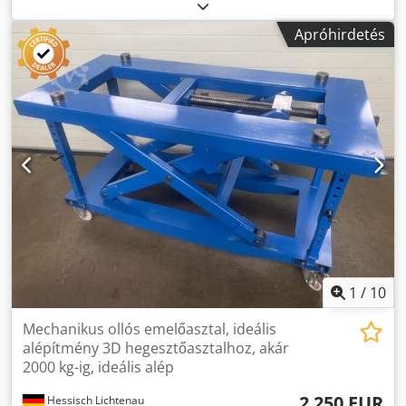
2007 Teherbírás 500 kg Platform mérete 2000 x 1200 mm
Emelés max. 1280 mm Teljes magasság - asztal alja 290
Apróhirdetés
mm Teljes magasság - asztallap max. 1570 mm Az asztal
magassága biztonsági támasszal 1430 mm Emelési
sebesség 1280 mm 25 mp alatt. Leengedési sebesség 1280
mm kb. 0-15 mp alatt. Hidraulikus üzemi nyomás kb. 130
bar Motorteljesítmény 1,5 kW Hálózati csatlakozás 400 Volt,
50 Hz. - Forgókapcsoló a hidraulikus egységen a fel- és
lefelé történő működtetéshez - Fokozatmentesen
szabályozható leeresztési sebesség a fojtószelepen
keresztül - 1 emelőhenger - 2007-ben gyártott hidraulikus
egység szomszédos tartállyal - Biztonsági védőkeret
végálláskapcsolókkal saját tömeg 660 kg Dsdpfehlnznjx Ad
Ssck jó állapotban
1
/
10
Mechanikus ollós emelőasztal, ideális
alépítmény 3D hegesztőasztalhoz, akár
2000 kg-ig, ideális alép
2 250 EUR
Hessisch Lichtenau