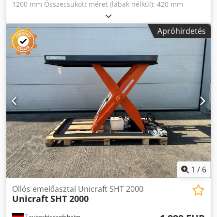
1200 mm Összecsukott méret (lábak nélkül): 420 mm
Djdpfoik Hbzjx Ad Seck Nyitott méret: (lábak nélkül): 1700
mm hidraulikus egység nélkül! Mennyiség: 1 db Ár/db
Apróhirdetés
1
/
6
Ollós emelőasztal Unicraft SHT 2000
Unicraft
SHT 2000
Tauberbischofsheim