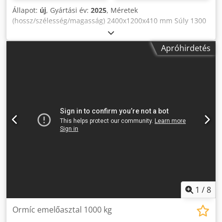
Állapot:
új
, Gyártási év:
2025
, Méretek
(hossz/szélesség/magasság) 2400x1200x410 mm Súly 1300
kg Teljes teljesítményszükséglet 0 kW Ollós emelőasztal
HUBMAX-3T - Asztal mérete 1200 x 2400 mm - max.
Apróhirdetés
emelőképesség 3t - min. magasság 410 mm - max.
magasság 1600 mm - Olajhenger Ø 2 x 85 mm - Biztonsági
szalag - Méretek L=2400, Sz=1200, M=410 mm - Súly 1300
kg Dsdpovz Hauefx Ad Sock
1
/
8
Ormíc emelőasztal 1000 kg