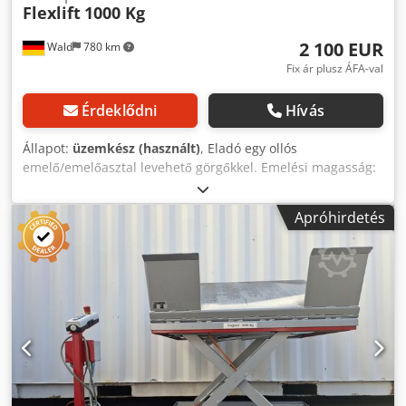
Flexlift
1000 Kg
2 100 EUR
Wald
780 km
Fix ár plusz ÁFA-val
Érdeklődni
Hívás
Állapot:
üzemkész (használt)
, Eladó egy ollós
emelő/emelőasztal levehető görgőkkel. Emelési magasság:
max. padlótól a felső élig (görgő) kb. 1250mm max. padlótól
a felső széléig (asztal) kb. 1150 mm Alsó magasság: A
Apróhirdetés
padlótól a felső széléig (görgő) kb. 400 mm A padlótól az
asztal felső széléig (asztal) kb. 300 mm Hossz: kb. 2250mm
Szélesség: kb. 800mm Terhelés:1000 kg Djdpfxjhqmivs Ad
Sock Saját tömeg kb. 850 kg Az asztalon van egy biztonsági
kikapcsolás. Műszaki adatok lásd a képeket. Ha bármilyen
kérdése van, kérjük, forduljon hozzánk bizalommal
telefonon. A cégnevek és védjegyek a tulajdonosok
tulajdonát képezik, és kizárólag a termékek azonosítására
és leírására szolgálnak. A gép/készülék telepítését és
elektromos csatlakoztatását képzett szakembernek kell