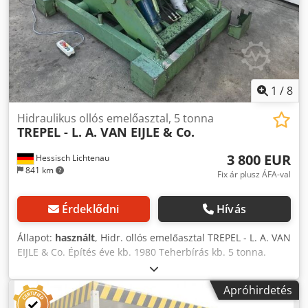
működtetésekor leállítják a leeresztési folyamatot. -
hidraulikus egység nélkül - elektromos vezérlés nélkül A
szerelőkeret hossza 2270 mm A szerelőkeret szélessége
1580 mm A szerelőkeret magassága = teljes magasság alul
100 mm Az emelőasztal önsúlya 500 kg Jó állapot
1
/
8
Hidraulikus ollós emelőasztal, 5 tonna
TREPEL - L. A. VAN EIJLE & Co.
3 800 EUR
Hessisch Lichtenau
841 km
Fix ár plusz ÁFA-val
Érdeklődni
Hívás
Állapot:
használt
, Hidr. ollós emelőasztal TREPEL - L. A. VAN
EIJLE & Co. Építés éve kb. 1980 Teherbírás kb. 5 tonna.
Dcedsd I Nrpopfx Ad Sok Platform mérete 1700 x 1100 mm
Emelés max. 515 mm Alsó asztalmagasság síngörgőkkel
Apróhirdetés
535 mm Az asztal magassága síngörgők nélkül 480 mm