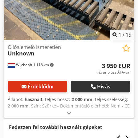
1
/
15
Ollós emelő Ismeretlen
Unknown
3 950 EUR
Wijchen
1 118 km
Fix ár plusz ÁFA-val
Érdeklődni
Hívás
Állapot:
használt
, teljes hossz:
2 000 mm
, teljes szélesség:
2 000 mm
, Szín: Szürke - Dokumentáció elérhető: Nem - CE
tanúsítvány: Nem - Szállítási egységek [db]: 1 Pénzügyi
információk ÁFA: A megadott ár ÁFA nélkül értendő ÁFA /
különbözeti adózás: ÁFA levonható vállalkozók számára
Fedezzen fel további használt gépeket
Szállítás és beszámítás bármikor lehetséges minden ipari