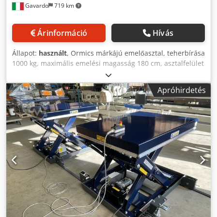
Gavardo
719 km
Árinformáció
Hívás
Állapot:
használt
, Ormics márkájú emelőasztal, teherbírása
1000 kg, maximális emelési magasság 180 cm, asztalfelület
mérete: 275x103 cm, teljes méret: 275x103x38 (ma) cm,
tömeg: 700 kg. Djdpfxsy D Du Ts Ad Seck
Apróhirdetés