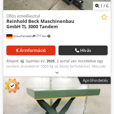
1
/
6
Ollós emelőasztal
Reinhold Beck Maschinenbau
GmbH
TL 3000 Tandem
Krauchenwies
777 km
Árinformáció
Hívás
Állapot:
új
, Gyártási év:
2025
, 2 asztal van összekötve egy
tandem áramkörrel 5000 kg-os közös terheléshez. Műszaki
leírás a következő főbb adatokkal: Dcsdpfok E Hmtjx Ad Sjk
Teherbírás 3000 kg statikus vonali terhelés hasznos löket
Apróhirdetés
800 mm teljes magasság 240 mm teljes magasság 1040
mm Platform hossza 1300 mm Platform szélessége 1000
mm Anyag sima fémlemez Emelési idő kb. 18 mp. a teljes
hasznos löketnél Leengedési idő terhelésfüggő Elektromos
csatlakozás 3 x 400 V/ 50 Hz + védőföldelés, 16 A CEE
dugóval és 3 méteres kábellel Motor 2,2 kW, 1400