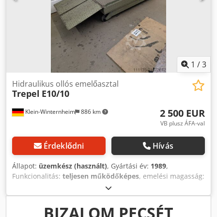
1
/
3
Hidraulikus ollós emelőasztal
Trepel
E10/10
2 500 EUR
Klein-Winternheim
886 km
VB plusz ÁFA-val
Érdeklődni
Hívás
Állapot:
üzemkész (használt)
, Gyártási év:
1989
,
Funkcionalitás:
teljesen működőképes
, emelési magasság:
1 450 mm
, teherbírás:
1 000 kg
, teljes hossz:
1 700 mm
,
teljes szélesség:
760 mm
, bemeneti feszültség:
400 V
,
bemeneti áram típusa:
háromfázisú
, magasságállítás
BIZALOM PECSÉT
típusa:
hidraulikus
, üzemi nyomás:
180 rúd
, Eladásra