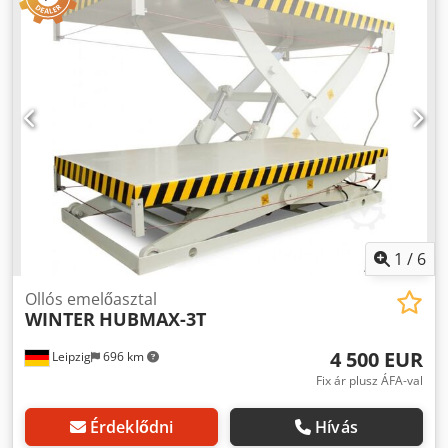
Emelt asztalmagasság síngörgőkkel max. 1050 mm Emelt
asztalmagasság síngörgők nélkül max. 995 mm
Menetsebesség sínkocsi kb. 8,5 méter/perc.
Motorteljesítmény 4 kW Hálózati csatlakozás 400 Volt, 50 Hz
- Kézi gomb a kábelen történő fel- és lehúzáshoz -
Biztonsági végálláskapcsoló - Hidraulika az alvázra szerelt
tartállyal - Emelőolló két emelőhengerrel - Az asztal
síneken mozgatható, 4 görgő az alapkereten, Ø 200 mm -
SEW hajtóműves motorral hajtott síngörgők lánccal
Helyigény H x SZ x K 2070 x 1350 x 1050 mm Tömeg kb. 1,3
tonna. Jó állapotban
1
/
6
Ollós emelőasztal
WINTER
HUBMAX-3T
4 500 EUR
Leipzig
696 km
Fix ár plusz ÁFA-val
Érdeklődni
Hívás