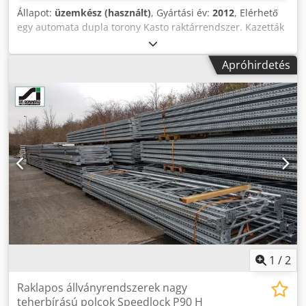
Állapot:
üzemkész (használt)
, Gyártási év:
2012
, Elérhető
egy automata dupla torony Kasto raktárrendszer. Kazetták
hasznos méretei X/Y/Z: 6500mm/840mm/440mm, kazetták
külső méretei X/Y/Z: 6620mm/976mm/485mm, C-profil
Apróhirdetés
magasság: 245mm, maximális kazettaterhelés: 1000kg,
tárolóhelyek: 49, emelősebesség: 22m/perc, húzó- és
tolósebesség: 20m/perc, berendezés teljesítménye: 30
dupla ciklus/óra, teljes berendezés méretei X/Y/Z: kb.
7600mm/7250mm/7900mm. Dokumentáció rendelkezésre
áll. Helyszíni megtekintés lehetséges. Dksdpezd Eivofx
Amijr
1
/
2
Raklapos állványrendszerek nagy
teherbírású polcok Speedlock P90 H