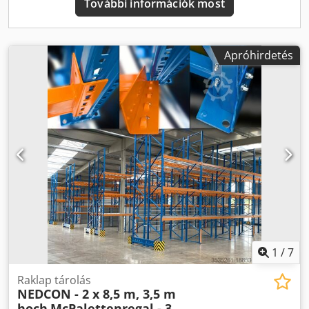
További információk most
Apróhirdetés
1
/
7
Raklap tárolás
NEDCON - 2 x 8,5 m, 3,5 m
hoch
McPalettenregal - 3