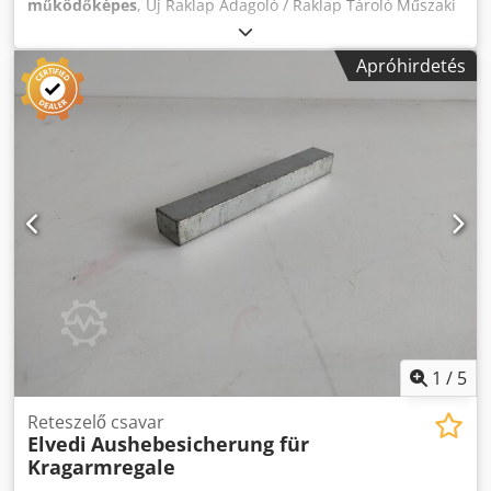
működőképes
, Új Raklap Adagoló / Raklap Tároló Műszaki
adatok: Konfigurálható raklapadagoló EUR vagy egyéb
raklapokhoz Maximális kapacitás: akár 15 raklap Raklap
Apróhirdetés
típusa: szélesség 750–1200 mm között Felszerelhető
raklapszállító konvejorra. Fő tápellátás: 240V 50Hz
Légsűrítő: 100–200 l Légnyomás: 6–8 bar Dodpfx Amei Hnz
Tsiokr Vezérlés: Delta PLC/HMI Jelenleg raktáron: 10 db.
PROTON EE-ELEKTRONIKA d.o.o
1
/
5
Reteszelő csavar
Elvedi
Aushebesicherung für
Kragarmregale