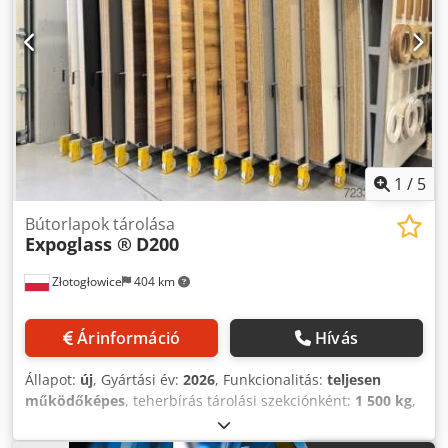
1
/
5
Bútorlapok tárolása
Expoglass ®
D200
Złotogłowice
404 km
Árinformáció
Hívás
Állapot:
új
, Gyártási év:
2026
, Funkcionalitás:
teljesen
működőképes
, teherbírás tárolási szekciónként:
1 500 kg
,
garancia időtartama:
12 hónapok
, össztömeg:
2 000 kg
,
Felszereltség:
dokumentáció / kézikönyv
, EXPOGLASS®