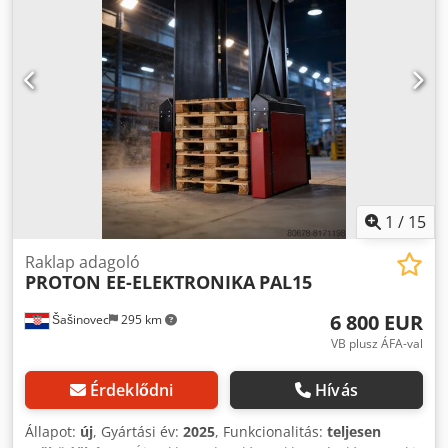
Würzburg Egyszerűen vegye fel velünk a kapcsolatot
személyre szabott, szakértői tanácsadásért. Vegye fel
velünk a kapcsolatot telefonon vagy e-mailben. Szívesen
segítünk Önnek projektjei tervezésében és
megvalósításában. Várjuk, hogy jelentkezzen. Tisztelettel
Az Ön csapata a Dr Sonntag GmbH & Co. KG Az Ön
szakembere és kapcsolattartója az intralogisztika területén
1
/
15
Raklap adagoló
PROTON EE-ELEKTRONIKA
PAL15
6 800 EUR
Šašinovec
295 km
VB plusz ÁFA-val
Érdeklődni
Hívás
Állapot:
új
, Gyártási év:
2025
, Funkcionalitás:
teljesen