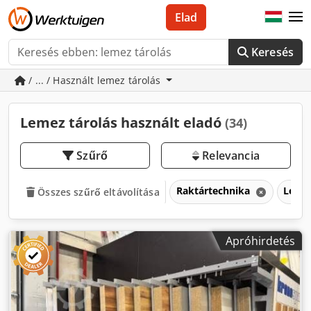
Elad
Keresés
/ ... / Használt lemez tárolás
Lemez tárolás használt eladó
(34)
Szűrő
Relevancia
Raktártechnika
Lemez
Összes szűrő eltávolítása
Apróhirdetés