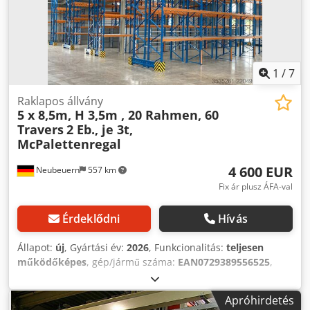
1
/
7
Raklapos állvány
5 x 8,5m, H 3,5m , 20 Rahmen, 60
Travers
2 Eb., je 3t,
McPalettenregal
4 600 EUR
Neubeuern
557 km
Fix ár plusz ÁFA-val
Érdeklődni
Hívás
Állapot:
új
, Gyártási év:
2026
, Funkcionalitás:
teljesen
működőképes
, gép/jármű száma:
EAN0729389556525
,
teherbírás tárolási szekciónként:
3 000 kg
, teljes hossz:
43 500 mm
, teljes magasság:
3 500 mm
, távolság az
Apróhirdetés
oszlopok között:
2 700 mm
, polcmagasság:
3 500 mm
,