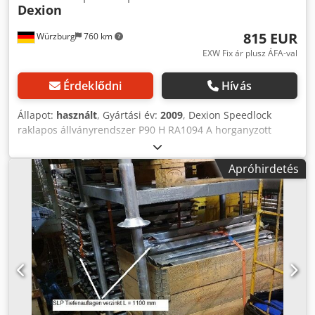
Dexion
815 EUR
Würzburg
760 km
EXW Fix ár plusz ÁFA-val
Érdeklődni
Hívás
Állapot:
használt
, Gyártási év:
2009
, Dexion Speedlock
raklapos állványrendszer P90 H RA1094 A horganyzott
Dexion P90H raklapos állványrendszer ideális a raklapok
tárolásához, és rendkívül hatékony, rugalmas megoldást
Apróhirdetés
kínál minden igényre. Termékinformációk: - P90 H típusú
függőleges keret, csavarozott kitöltőlemezzel. - Magasság x
mélység 8.450 x 1.100 mm - oszlopszélesség 90 mm. SLI
típusú gerenda 2,700 mm, zárócsapokkal együtt. -
Polcterhelés 1 200 kg egyenletesen elosztott terheléssel. -
Padlórögzítés a helyszínen példa Alap rekesz hossza 2 880
mm + kiegészítő rekesz hossza 2 790 mm Alap mező, amely
a következőkből áll: 2 db álló keret 10 db. gerendák,
zárócsapokkal együtt Bővítő panel, amely a következőkből
áll: 1 db. függőleges keret 10 db. gerendák, zárócsapokkal