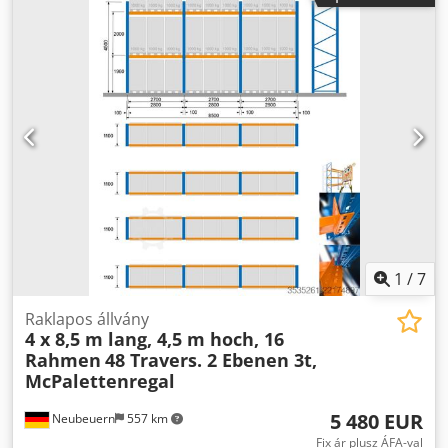
60,3 mm átmérőjű csövek Dugattyúhossz: 170 mm Saját
súly: 33 kg Szállítási terjedelem: 4 db csővel, 0,6–1,4 m
hosszúságú, hosszabb rudak felár ellenében Ár: ÁFA
nélkül, a Dr. Sonntag GmbH & Co. KG központi raktárából
(97076 Würzburg) Egyedi, szakszerű tanácsadásért vegye
fel velünk a kapcsolatot. Egyszerűen hívjon minket
telefonon vagy írjon e-mailt. Örömmel segítünk projektjei
tervezésében és megvalósításában. Várjuk, hogy
jelentkezzen. Üdvözlettel, A Dr. Sonntag GmbH & Co. KG
csapata Önök szakértő partnere a belső logisztikában.
1
/
7
Raklapos állvány
4 x 8,5 m lang, 4,5 m hoch, 16
Rahmen
48 Travers. 2 Ebenen 3t,
McPalettenregal
5 480 EUR
Neubeuern
557 km
Fix ár plusz ÁFA-val