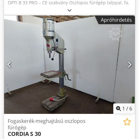
OPTI B 33 PRO – CE szabvány Oszlopos fúrógép talppal, fa,
fém és különböző anyagokhoz – CE szabvány
Crodpfxozfgluj Ahcsf Műszaki adatok: Orsóátmérő: 16 mm
Apróhirdetés
Háromfázisú motor: 1100 W Sebességek száma: 9
(orsófordulatszám:
120/210/250/360/400/440/940/1260/1810 rpm) Asztal
mérete: 475 x 425 mm, magassága állítható Asztal
dönthető 45°-ig Asztal 360°-ban forgatható Oszlop
átmérője: 92 mm Fúrásmélység-ütköző Védőburkolat
Maximális távolság az orsó és a talp között: 1180 mm Teljes
méret: 500 x 870 x 1700 mm Súly: 135 kg
1
/
6
Fogaskerék-meghajtású oszlopos
fúrógép
CORDIA
S 30