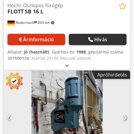
Hochl. Oszlopos fúrógép
FLOTT
SB 16 L
Rödermark
845 km
Árinformáció
Hívás
Állapot:
jó (használt)
, Gyártási év:
1988
, gép/jármű száma:
251500126
, Ajánlat 24156 Műszaki adatok: -
Fúróteljesítmény ST 60 acélba 18 mm - MK 2 fúróorsó tartó
- Fúróorsó löket 100 mm - A fúróorsó fordulatszáma kb. 340
Apróhirdetés
- 2400 ford - Jobbra és balra forgatás - Kinyúlás 250 mm -
max távolság asztal - fúró orsó 670 mm - Asztal 2 db 320 x
280 mm-es T-nyílással Crodpfx Aovxhdcohcjf - Magassága
kézi hajtókarral állítható fogaslécen és fogaskeréken
keresztül - Hajtás 400 V / 0,75 kW - Helyigény kb. 500 x ma
1750 x mé 750 mm - Súly kb 180 kg - a következőkkel: -
kulcs nélküli fúrótokmány