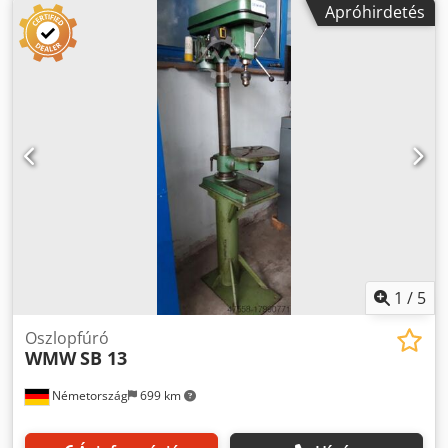
Apróhirdetés
használatból eredő nyomokkal (kopás, karc – a képeken
látható) Credpfeyzum Iox Ahcsf ✔️ Komplett gép 🔩 Műszaki
adatok: Típus: BT2 Tápfeszültség: 380V / 3 fázis / 50 Hz
Teljesítmény: kb. 1,1 kW Gyártó: VEB
Werkzeugmaschinenfabrik Saalfeld (ND) Súly: kb. 180 kg
Fordulatszám szabályzás + kézi előtolás ⚙️ Jellemzők:
Rendkívül masszív, nehéz felépítés Stabil működés –
tökéletes műhelybe és termelésbe Egyszerű kezelhetőség
és karbantartás Szinte elnyűhetetlen gép 📦 A készlet
tartalma: ✔️ BT2 asztali fúrógép ✔️ Munkasztal ✔️
Fúrótokmány 🌍 Származási ország: 🇩🇪 Németország (ND)
ℹ️ További információk: A gép helyben kipróbálható Ideális
műhelyekbe, lakatosműhelyekbe, gyártásra Szállítás
megoldható (raklap / szállítás)
1
/
5
Oszlopfúró
WMW
SB 13
Németország
699 km