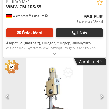
Padfúró MK1
WMW
CM 10S/55
550 EUR
Wiefelstede
1 055 km
Fix ár plusz ÁFA-val
Érdeklődni
Hívás
Állapot:
jó (használt)
, Fúrógép, fúrógép, állványfúró,
oszlopfúró - Gyártó: WMW, oszlopfúró gép, CM 10S / 55
típusú - Motor: 630 W - Sebesség: 460 - 2190 1 / perc -
Fordítás: ékszíjon keresztül - Asztal mérete: 220 x 280 mm -
Apróhirdetés
orsó kúp: MK1 - orsó löket: 70 mm - kivetítés: 200 mm -
oszlop Ø: 85 mm - méretek: 400/800 / H1670 mm - súly 206
kg Codpfxsfunydo Ahcjrf