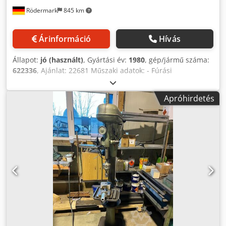
Rödermark
845 km
Árinformáció
Hívás
Állapot:
jó (használt)
, Gyártási év:
1980
, gép/jármű száma:
622336
, Ajánlat: 22681 Műszaki adatok: - Fúrási
teljesítmény ST 60 acélban: 30 mm - Fúróorsó-rögzítés: MK
3 - Fúróorsó-löket: 160 mm - 9 fúróorsó-fordulatszám: 90 –
Apróhirdetés
1450 ford./perc - Kar: 300 mm - Asztal 2 T-horonnyal
Cjdozp E Ucopfx Ahcorf - Asztal mérete: 400 x 450 mm -
Max. távolság az asztal és a fúróorsó között: 660 mm -
Magasságállítható fogaskerékkel és kézi hajtókarral -
Meghajtás: 400 V / 1,2 kW - Szükséges hely: kb. Sz 600 x Ma
2100 x Mé 850 mm - Súly: kb. 300 kg - Tartalmazza: -
Fúrótokmány - 10 db HSS fúró: 8 – 20 mm