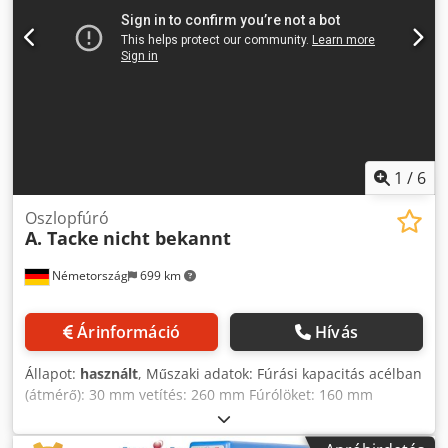
Ahcerf
1
/
6
Oszlopfúró
A. Tacke
nicht bekannt
Németország
699 km
Árinformáció
Hívás
Állapot:
használt
, Műszaki adatok: Fúrási kapacitás acélban
(átmérő): 30 mm vetítés: 260 mm Fúrólöket: 160 mm
orsótartó MK: MK3 Előtolási lépések: 0,1; 0,2; 0,3 mm/ford
és manuálisan Orsó fordulatszám: max. 1800