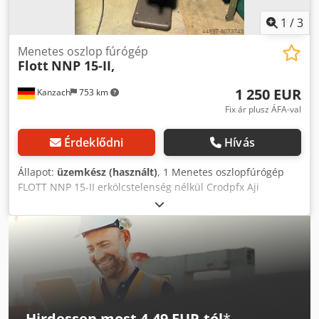
1
/
3
Menetes oszlop fúrógép
Flott
NNP 15-II,
1 250 EUR
Kanzach
753 km
Fix ár plusz ÁFA-val
Érdeklődni
Hívás
Állapot:
üzemkész (használt)
, 1 Menetes oszlopfúrógép
FLOTT NNP 15-II erkölcstelenség nélkül Crodpfx Aji
Aputehcef
Hirdessen most 4,49 EUR-tól
*