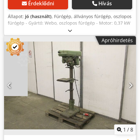
Érdeklődni
Hívás
Állapot:
jó (használt)
, Fúrógép, állványos fúrógép, oszlopos
fúrógép - Gyártó: Webo, oszlopos fúrógép - Motor: 0,37 kW
- Meghajtás: lapos szíjjal - Asztal mérete: 295 x 295 mm -
Fúrótokmány: 0 - 10 mm/B12 - Orsólöket: 70 mm - Kinyúlás:
Apróhirdetés
150 mm - Oszlop átmérő: 80 mm Crodofv Ungopfx Ahcof -
Méretek: 500/700/M1800 mm - Súly: 244 kg
1
/
8