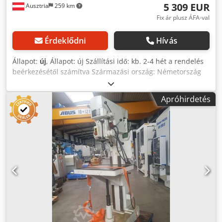
5 309 EUR
Ausztria
259 km
Fix ár plusz ÁFA-val
Érdeklődni
Hívás
Állapot:
új
, Állapot: új Szállítási idő: kb. 2-4 hét a rendelés
beérkezésétől számítva Származási ország: Németország
Ár: 5 309,85 € Lízingdíj: 102,48 € Fúrási teljesítmény
szerkezeti acélban: 18 mm Befogás: MK 2 Kinyúlás: 240
Apróhirdetés
mm Fordulatszám: 30 - 3000 ford./perc Motor: 0,75 kW
Menetvágási kapacitás: M12 (emelkedésfüggő) Hossz: 705
mm Szélesség: 355 mm Magasság: 1825 mm Tömeg: 195 kg
Előtolás: kézi, mm/fordulat Oszlop átmérő: 82 mm Orsó-
távolság az asztaltól: 180 - 870 mm Asztal mérete: 340 x
280 mm Orsólöket: 100 mm Tartós/normál fúrási
teljesítmény: 18/20 (E335/ST60-ban) Menetvágó
berendezés Kezelőpanel OLED kijelzővel Digitális
fordulatszám- és fúrásmélység-kijelzés Robusztus, magas
minőségű fúrógépfej-burkolat ergonomikusan döntött
előlappal Credpeynmz Aefx Ahcsf LED világítás
Gyorsbeállítású, ergonomikus fúrásmélység-ütköző Kézi