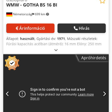
WMW - GOTHA
BS 16 BI
Németország
699 km
Árinformáció
Hívás
Állapot:
használt
, Gyártási év:
1971
, Műszaki részletek:
Fúrási kapacitás acélban (átmérő): 16 mm Előny: 250 mm
Fúrási löket: 125 mm MK orsótartó: MK 2 Orsó
fordulatszám: 350 - 2000 / 8 lépés/perc Asztal
Apróhirdetés
befogófelülete:: 280 x 355 mm Forgatható asztal: igen °
Fúróasztal beállítása: 520 függőleges mm Távolság asztal-
UK orsó: max. 600 mm Oszlop átmérő: 110 mm Teljes
teljesítményigény: 1,1 kW A gép súlya kb.: 272 kg A gép
méretei kb. hosszúság x szélesség x magasság: 0,6 x 0,5 x
1,8 m Berendezés -13 mm-es fúrótokmány -10 mm-es
csigafúró 45°-os süllyesztett vágással -Gépi csavarhúzó
Codju Idhmopfx Ahcsrf *