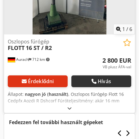
1
/
6
Oszlopos fúrógép
FLOTT
16 ST / R2
2 800 EUR
Aurach
712 km
VB plusz ÁFA-val
Érdeklődni
Hívás
Állapot:
nagyon jó (használt)
, Oszlopos fúrógép Flott 16
Cedpfx Aozdi R Dshcorf Fúróteljesítmény: akár 16 mm
(acélban) Fúrótokmány: 1-13 mm Befogás: MK2 Jobbmenet
2 fokozatban Balmenet Világítás Fokozatmentes
fordulatszám-szabályozás 125–2.000 ford/perc között
Fedezzen fel további használt gépeket
Asztal mérete: 340 x 280 mm A gép műszakilag átvizsgált
és nagyon jó állapotban van.