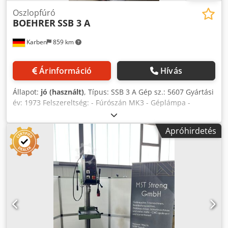
Oszlopfúró
BOEHRER
SSB 3 A
Karben
859 km
Árinformáció
Hívás
Állapot:
jó (használt)
, Típus: SSB 3 A Gép sz.: 5607 Gyártási
év: 1973 Felszereltség: - Fúrószán MK3 - Géplámpa -
Gyorsbefogó fúrótokmány, beleértve a kúpos szárat,
befogási tartomány 3–16 mm - Fokozatmentes
Apróhirdetés
fordulatszám 1. tartomány: 0–900 ford/perc 2. tartomány:
0–1700 ford/perc - Menetvágó berendezés Csdpfxoxlqxfe
Ahcsrf Állapot: jó, műhelyben átvizsgált, fordulatszám-
változtató új csapágyazással