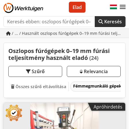
Elad
Keresés
/ ... / Használt oszlopos fúrógépek 0–19 mm fúrási teljesít
Oszlopos fúrógépek 0–19 mm fúrási
teljesítmény használt eladó
(24)
Szűrő
Relevancia
Fémmegmunkáló gépek és 
Összes szűrő eltávolítása
Apróhirdetés