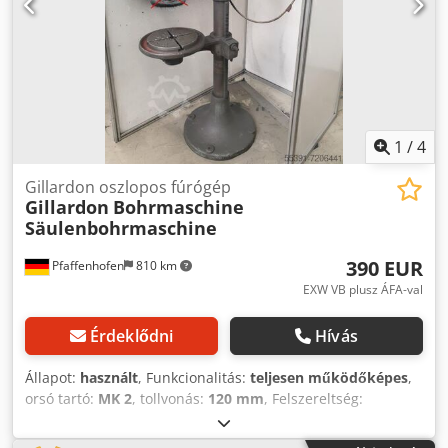
1
/
4
Gillardon oszlopos fúrógép
Gillardon
Bohrmaschine
Säulenbohrmaschine
390 EUR
Pfaffenhofen
810 km
EXW VB plusz ÁFA-val
Érdeklődni
Hívás
Állapot:
használt
, Funkcionalitás:
teljesen működőképes
,
orsó tartó:
MK 2
, tollvonás:
120 mm
, Felszereltség:
Típuscímke elérhető
, Gillardon oszlopos fúrógep Gyártó:
Maschinenfabrik Wilhelm Gillardon II, Bretten i. Baden A