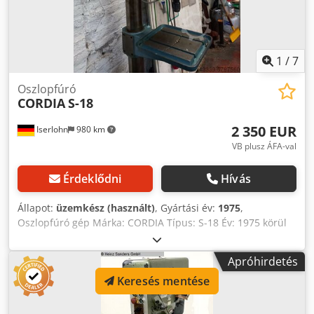
1
/
7
Oszlopfúró
CORDIA
S-18
2 350 EUR
Iserlohn
980 km
VB plusz ÁFA-val
Érdeklődni
Hívás
Állapot:
üzemkész (használt)
, Gyártási év:
1975
,
Oszlopfúró gép Márka: CORDIA Típus: S-18 Év: 1975 körül
fúrás acélban max.18mm orsó rögzítése : MK2 Crjdpfxshtri
Ej Ahcjf orsó fordulatszám : 90 -1450 rpm orsó löket : 120
Apróhirdetés
mm Asztal: 350 mm X 400 mm befogási felület; 270 mm X
Keresés mentése
320 mm Helyigény : Szélesség 420mm Mélység 650mm
Magasság:2000 mm Súly:kb.350 kg. A gép használatra kész.