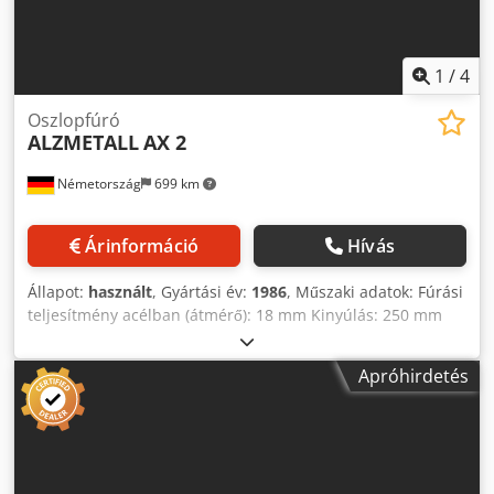
1
/
4
Oszlopfúró
ALZMETALL
AX 2
Németország
699 km
Árinformáció
Hívás
Állapot:
használt
, Gyártási év:
1986
, Műszaki adatok: Fúrási
teljesítmény acélban (átmérő): 18 mm Kinyúlás: 250 mm
Fúrási löket: 100 mm Fúrási teljesítmény öntöttvasban: Ø
23 mm Orsó befogás MK: MK 2 Orsó fordulatszámok: 400 -
Apróhirdetés
630 - 1000 - 1600 - 2500 ford/perc Előtolás: kézi mm/ford
Orsó-távolság asztaltól max.: 75 / 605 mm Asztal
felfogófelülete: 250 x 250 mm Oszlop átmérője: Ø 90 mm
Teljesítményigény: 0,55 kW Gép súlya kb.: kb. 170 kg
Gépméret kb. HxSzxM: 0,4 x 0,8 x 1,8 m Cjdpjwiwwfjfx