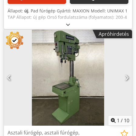
Állapot:
új
, Pad fúrógép Gyártó: MAXION Modell: UNIMAX 1
TAP Állapot: új gép Orsó fordulatszáma (folyamatos): 200-4
000 fordulat / perc Szabványos ALB fülteljesítmény: 18 mm
alapfelszereltség: - Menetvágó készülék - Digitális
Apróhirdetés
sebesség kijelző - Digitális unalmas mélység kijelző -
Táblázat állítás rack és fogaskerék segítségével - Manuális
Credpfx Aeci A S Sehcef
1
/
10
Asztali fúrógép, asztali fúrógép,