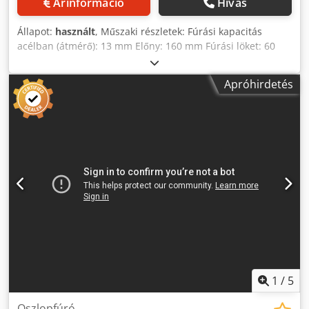
Árinformáció
Hívás
Állapot:
használt
, Műszaki részletek: Fúrási kapacitás
acélban (átmérő): 13 mm Előny: 160 mm Fúrási löket: 60
mm MK orsótartó: MK2 Orsó fordulatszám:: 210 - 2580 / 16
lépés fordulat/perc előtolási sebesség: kézi mm/ford.
Apróhirdetés
Asztal rögzítési felülete:: 200 x 185 (fix) mm Távolság
orsó/asztal max.: 620 mm Asztal rögzítőfelülete:: 260 x 265
(állítható) Orsó/asztal távolság max.: 160 - 460 mm Az
asztal elforgatható: igen ° Fúróasztal beállítása: 300 (kézi
kurbli) mm Oszlop átmérő: Ø kb. 70 mm Teljes
teljesítményigény: 900 watt A gép súlya kb.: 90 kg A gép
méretei kb. hosszúság x szélesség x magasság: 0,6 x 0,31 x
1,7 m A gép RÖHM 1-13 fúrószerszámmal van felszerelve,
fúrószerszámkulccsal együtt. Az orsó jobbra fut. Kis satu
mellékelve Crjdpfxovgbdxo Ahcsf *
1
/
5
Oszlopfúró