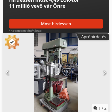
11 millió vevő
vár Önre
Most hirdessen
*hirdetésenként/hónap
Apróhirdetés
1
/
2