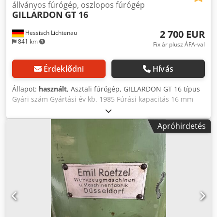
állványos fúrógép, oszlopos fúrógép
GILLARDON
GT 16
2 700 EUR
Hessisch Lichtenau
841 km
Fix ár plusz ÁFA-val
Érdeklődni
Hívás
Állapot:
használt
, Asztali fúrógép, GILLARDON GT 16 típus
Gyári szám Gyártási év kb. 1985 Fúrási kapacitás 16 mm
Orsófoglalat MK 2 Orsófordulatszám 300-tól 3000
ford/perc-ig Kinyúlás 250 mm Tokmány löket 140 mm
Apróhirdetés
Asztalméret 400 x 400 mm Asztalmagasság 850 mm Orsó
és asztallap közötti max. távolság 680 mm Oszlop átmérője
105 mm Motorteljesítmény 0,75 kW Crjdoy N Duwspfx Ahcjf
Hálózati csatlakozás 380 Volt, 50 Hz - Orsófordulatszám
variátor szíjhajtáson és 2 ékszíj fokozaton keresztül -
Fúrófej magasságállítás kézikarral kb. 430 mm - Világítási
berendezés - Szekrényalj ajtóval - Gyorsbefogó tokmány 1-
től 16 mm-ig Helyigény H x Sz x M 900 x 550 x 1650/2080
mm Súly 250 kg nagyon jó állapotban