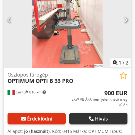
1
/
2
Oszlopos fúrógép
OPTIMUM
OPTI B 33 PRO
900 EUR
Cantù
810 km
EXW VB ÁFA nem jeleníthető meg
külön
Érdeklődni
Hívás
Állapot:
jó (használt)
, Kód: 0415 Márka: OPTIMUM Típus: