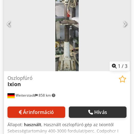
1
/
3
Oszlopfúró
Ixion
Weiterstadt
858 km
Árinformáció
Hívás
Állapot:
használt
, Használt oszlopfúró gép az Ixiontól
Sebességtartomány 400-3000 fordulat/perc. Codpohcr I