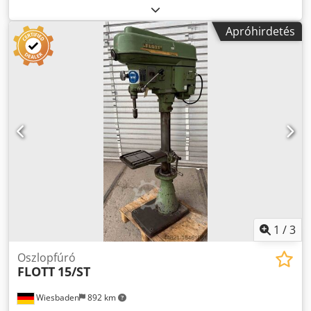
Esfx Ahcorf Mk2 tartó Fúrási kapacitás max. 18 mm-ig
Apróhirdetés
1
/
3
Oszlopfúró
FLOTT
15/ST
Wiesbaden
892 km