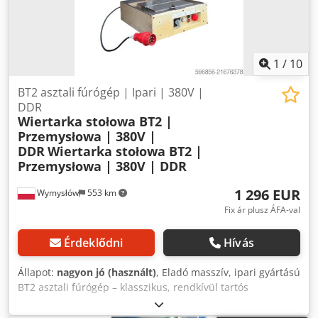
1
/
10
BT2 asztali fúrógép | Ipari | 380V |
DDR
Wiertarka stołowa BT2 |
Przemysłowa | 380V |
DDR
Wiertarka stołowa BT2 |
Przemysłowa | 380V | DDR
1 296 EUR
Wymysłów
553 km
Fix ár plusz ÁFA-val
Érdeklődni
Hívás
Állapot:
nagyon jó (használt)
, Eladó masszív, ipari gyártású
BT2 asztali fúrógép – klasszikus, rendkívül tartós
konstrukció a volt ND (Kelet-Németország) időkből. ✅
Állapot: ✔️ Használt ✔️ Műszakilag hibátlan ✔️ Normál