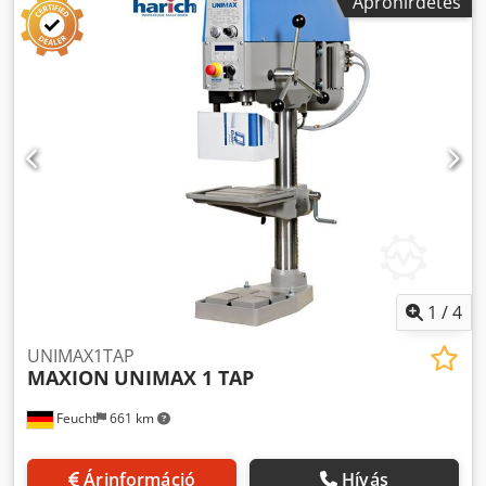
Apróhirdetés
fokozatmentesen változtatható fordulat/perc Az orsó/asztal
távolság max.: 750 mm Asztal szorítófelülete: Ho: 280 x Sz:
355 mm Az asztal forgatható: nem ° Crjdpfxova Higo Ahcjf
A szorítóasztal forgatható: 360 fokban Fúróasztal
beállítása: függőleges: 600 mm Oszlop átmérő: 130 mm
Menetvágás: Nem Teljes teljesítményigény: 1,1 kW A gép
súlya kb.: 570 kg A gép méretei kb. HxSzxM: 0,9 x 0,9 x 1,9
m Ennek a gépnek keresztasztala van. fúróasztal LxSz: 370
x 500 mm Rögzítőasztal: HxSz: 420 x 750 mm szorítófelület
= 320 x 600 mm, keresztirányú elmozdulás (X-tengely) 250
mm lehetséges kilökődés kilökőékkel hűtőfolyadék rendszer
Tartozékok: helyettes géplábak *
1
/
4
UNIMAX1TAP
MAXION
UNIMAX 1 TAP
Feucht
661 km
Árinformáció
Hívás