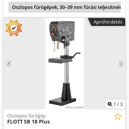
p
Oszlopos fúrógépek, 30–39 mm fúrási teljesítmény
Apróhirdetés
1
/
3
Oszlopos fúrógép
FLOTT
SB 18 Plus