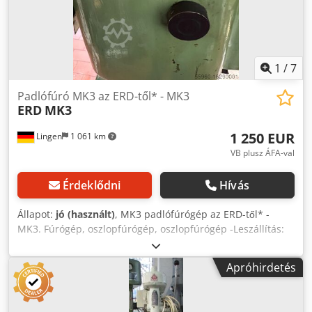
1
/
7
Padlófúró MK3 az ERD-től* - MK3
ERD
MK3
1 250 EUR
Lingen
1 061 km
VB plusz ÁFA-val
Érdeklődni
Hívás
Állapot:
jó (használt)
, MK3 padlófúrógép az ERD-től* -
MK3. Fúrógép, oszlopfúrógép, oszlopfúrógép -Leszállítás:
megtekintett állapotban -Motor: HEW 0,8 kW -Asztalméret:
Ø 355 mm -Orsótartó: MK3 -Mozgástávolság: 500 mm -
Apróhirdetés
Kilendítés: 300 mm -Oszlopok: Ø 110 mm -Osó löket: 150
mm -Átvitel via: Méretek: 850/500/H1850 mm -Súly: 294 kg
Állapot: használt Csdpetvfhvofx Ahcerf