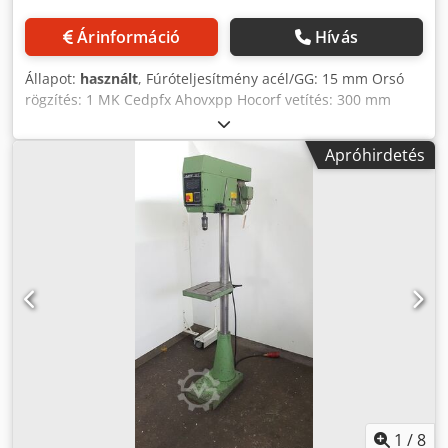
Árinformáció
Hívás
Állapot:
használt
, Fúróteljesítmény acél/GG: 15 mm Orsó
rögzítés: 1 MK Cedpfx Ahovxpp Hocorf vetítés: 300 mm
Asztal mérete: 210 x 300 mm tolllöket: 110 mm Orsó
fordulatszám: 200 - 3000 ford/perc Meghajtó motor: 380 V,
Apróhirdetés
1,1 kW Helyigény: 850 x 420 x 1860 mm Súly: 220 kg
1
/
8