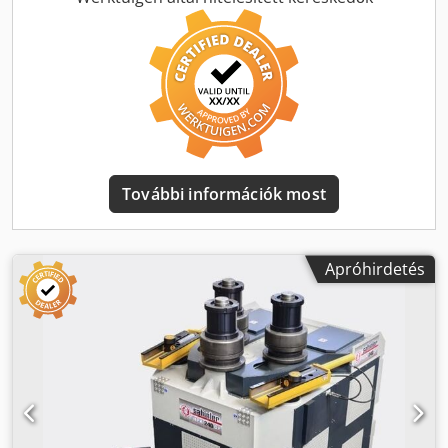
görgők - Mobil vezérlőpanel - Szög oldalsó vezető görgők -
Fékmotorral felszerelve a precíziós hajlításhoz - Digitális
kijelzők (2 db) Lehetőségek: - Digitális kijelző STANDARD -
NC-egység 7 képernyő EURO 9.000, --
További információk most
Apróhirdetés