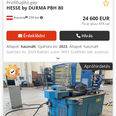
210 REFERENCIÁNK VAN!
Profilhajlító gép
HESSE by DURMA
PBH 80
24 600 EUR
Ausztria
259 km
Fix ár plusz ÁFA-val
Érdeklődni
Hívás
Állapot:
használt
, Gyártási év:
2023
, Állapot: használt
Gyártási év: 2023 Raktári szám: 9691 Szállítási idő: azonnal,
közbenső értékesítés lehetséges Származási ország:
Törökország Ár: 24 600 € Raktáron: 1 db Tengelyátmérő: 85
Apróhirdetés
mm Dedpfxswirkmj Aiuowa Hengerek átmérője: 247 mm
Hajtott hengerek száma: 3 Motorteljesítmény: 7,5 kW
Laposacél állítva (metszet / min. átmérő): 80x20 mm / 500
mm; 30x10 mm Laposacél fekve (metszet / min. átmérő):
120x30 mm / 650 mm; 50x10 mm Négyzetacél (metszet /
min. átmérő): 50x50 mm / 500 mm; 30x30 mm Köracél
(metszet / min. átmérő): Ø 50 mm / 500 mm; Ø 20 mm Cső
(metszet / min. átmérő): Ø 100x2,5 mm / 1 300 mm
Zártszelvény állítva (metszet / min. átmérő): 80x40x4 mm