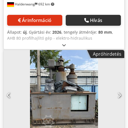
Haldenwang
692 km
Árinformáció
Hívás
Állapot:
új
, Gyártási év:
2026
, tengely átmérője:
80 mm
,
AHB 80 profilhajlító gép - elektro-hidraulikus
gyűrű-/profilhajlító gép - hidraulikus alsó hengerbeállítás -
az alsó hengerek egyenként állíthatóak - három hajtott
Apróhirdetés
henger - osztott hengersegmensek - digitális kijelző -
érintőképernyő - edzett hengerek és szabvány görgők
Dodsqxcy Hspfx Aiujwa - hidraulikusan állítható oldalsó
kiegyenesítő - vízszintes és függőleges használat -
mozgatható kezelőpanel - CE jelölés / megfelelőségi
nyilatkozat Hengerátmérő 80 mm, edzett teljesen
hidraulikus Motor 400 volt, 50 Hz, 3 fázisú Súly kb. 1700 kg
Méretek: 1340 x 1390 x 1640 mm