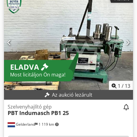
ELADVA
Most licitáljon Ön maga!
1
/
13
Az aukció lezárult
Szelvenyhajlító gép
PBT Indumasch
PB1 25
Gelderland
1 119 km