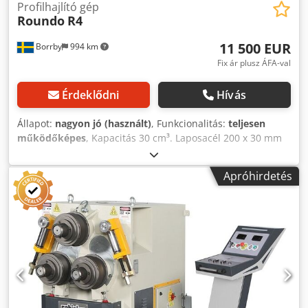
Profilhajlító gép
Roundo
R4
11 500 EUR
Borrby
994 km
Fix ár plusz ÁFA-val
Érdeklődni
Hívás
Állapot:
nagyon jó (használt)
, Funkcionalitás:
teljesen
működőképes
, Kapacitás 30 cm³. Laposacél 200 x 30 mm
(800 mm átmérő), álló laposacél 100 x 18 mm (800 mm
átmérő) Dwsdpfozhmbujx Aiuoa
Apróhirdetés