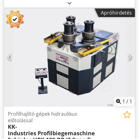
kg Ár: Kérésre - Dokumentáció elérhető: Nem - CE-
előírásoknak TÖBB MINT 210 REFERENCIÁVAL
tanúsítvány: Nem áll rendelkezésre - Vezérlés:
RENDELKEZÜNK!
Apróhirdetés
Hagyományos - Meghajtás: Hidraulikus -
Függőleges/Vízszintes: Vízszintes és függőleges - Hengerek
száma [db]: 3 - Meghajtott hengerek száma [db]: 3 -
Tengelyátmérő [mm]: 75 - Felső henger átmérője [mm]:
225 - Körív kapacitás [mm]: 60 - Szállítási méretek:
1330mm x 1040mm x 1150mm (h x sz x m) - Szállítási
tömeg [kg]: 1800kg - Szállítási csomagok száma [db]: 1
Pénzügyi információk ÁFA: A megadott ár ÁFA nélkül
értendő ÁFA/Árrés adózás: ÁFA levonható vállalkozók
számára Szállítás és beszámítás bármikor lehetséges, ipari
szektorból származó berendezésekre. Lukas van Rossum
Dwjdpfsxuf Sljx Aiusa
1
/
1
Profilhajlító gépek hidraulikus
előtolással
KK-
Industries
Profilbiegemaschine