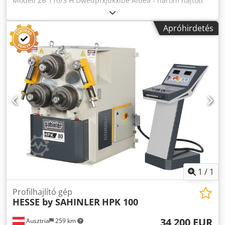
Modell ZB 110/3 H Dwedpfxjdkxibe Aiuea - három hajtott
görgő sima felülettel - a felső görgő hidraulikus előtolása -
vízszintes és függőleges munkapozíció - digitális kijelző
Apróhirdetés
memóriafunkcióval - a tengelyek csapágyazása kúpgörgős
csapágyakkal - cserélhető csúszósínek használata a
vezetőkocsin - Görgő átmérője 260 mm - A tengely
átmérője 80 mm - A tengely fordulatszáma 7 rpm -
Hajtómotor 2,2 kW - Nyomóerő hidraulikus henger 270 kN -
Hajlítási kapacitás 100x15 mm szélességig - Kerek cső
120x2 mm-ig - Szögvas 80x80x10 mm - Tömeg 1400 kg
1
/
1
Profilhajlító gép
HESSE by SAHINLER
HPK 100
34 200 EUR
Ausztria
259 km