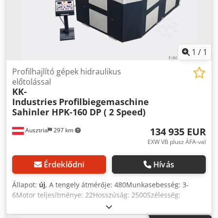
1
/
1
Profilhajlító gépek hidraulikus
előtolással
KK-
Industries
Profilbiegemaschine
Sahinler HPK-160 DP ( 2 Speed)
134 935 EUR
Ausztria
297 km
EXW VB plusz ÁFA-val
Érdeklődni
Hívás
Állapot:
új
, A tengely átmérője: 480Munkasebesség: 3-
6Motor teljesítménye: 22Hosszúság: 2500Szélesség:
2200Magasság: 2300Súly kb.: 9300 Műszaki adatok: -
Acélszerkezetű hegesztett váz - 3 görgő hajtott - Nagy