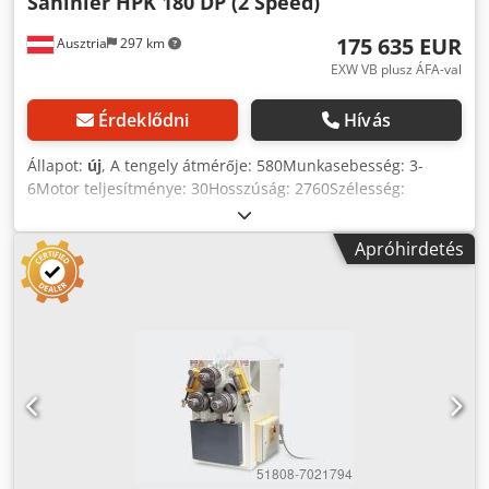
Sahinler HPK 180 DP (2 Speed)
175 635 EUR
Ausztria
297 km
EXW VB plusz ÁFA-val
Érdeklődni
Hívás
Állapot:
új
, A tengely átmérője: 580Munkasebesség: 3-
6Motor teljesítménye: 30Hosszúság: 2760Szélesség:
2310Magasság: 2680Súly kb.: 14400 Műszaki adatok: -
Hegesztett acélszerkezetű váz - 3 görgőt hajtanak - Nagy
Apróhirdetés
szilárdságú speciális acélból készült edzett és csiszolt
tengelyek - A görgők edzettek és csiszoltak - Vízszintes és
függőleges munkapozíció - Edzett szabványos görgők -
Mobil vezérlőpanel - Szög oldalsó vezető görgők -
Fékmotorral felszerelve a precíziós hajlításhoz - Digitális
kijelzők (2 db) Lehetőségek: - Digitális kijelző STANDARD
Dodpfxoh Alh He Aiuswa - NC-egység 10Screen EURO
11.500, -- - -