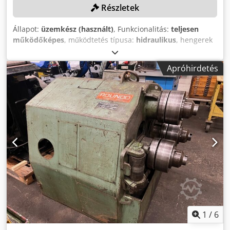
Részletek
Állapot:
üzemkész (használt)
, Funkcionalitás:
teljesen
működőképes
, működtetés típusa:
hidraulikus
, hengerek
száma:
3
, tengely átmérője:
105 mm
, saját tömeg:
1 000
kg
, MŰSZAKI RÉSZLETEK Teljesítmény: 3,0 kW
Apróhirdetés
Tengelyátmérő: 105 mm Görgők száma: 3 db Djdpfozdd N
Nsx Aiuswa Meghajtott hengerek száma: 3 db GÉPADATOK
Vezérlés: Hagyományos Meghajtás: Hidraulikus
Függőleges/vízszintes: Vízszintes Méretek és tömeg
Méretek (H x Sz x M): 1.400 x 900 x 1.300 mm Saját tömeg:
1.000 kg FELSZERELTSÉG További hengerek
1
/
6