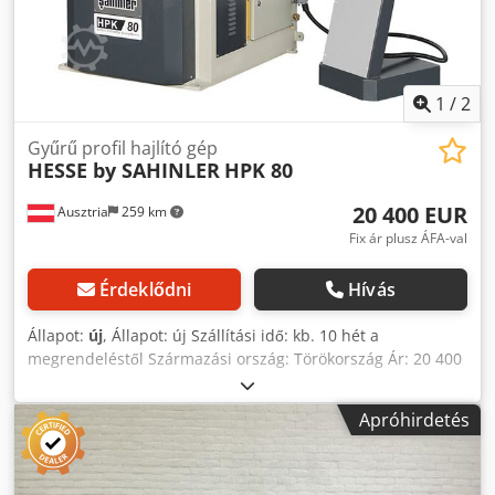
1
/
2
Gyűrű profil hajlító gép
HESSE by SAHINLER
HPK 80
20 400 EUR
Ausztria
259 km
Fix ár plusz ÁFA-val
Érdeklődni
Hívás
Állapot:
új
, Állapot: új Szállítási idő: kb. 10 hét a
megrendeléstől Származási ország: Törökország Ár: 20 400
€ Lízingdíj: 391,68 €/hó Tengelyátmérő: 80 mm Hengerek
átmérője: 245 mm Meghajtott hengerek: 3 db Motor
Apróhirdetés
teljesítmény: 4 kW Sebesség: 6 m/perc Álló laposvas
(keresztmetszet/min. átmérő): 100x20 mm / 2000 mm;
80x20 mm Fekvő laposvas (keresztmetszet/min. átmérő):