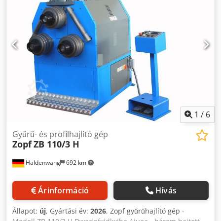
1
/
6
Gyűrű- és profilhajlító gép
Zopf
ZB 110/3 H
Haldenwang
692 km
Árinformáció
Hívás
Állapot:
új
, Gyártási év:
2026
, Zopf gyűrűhajlító gép -