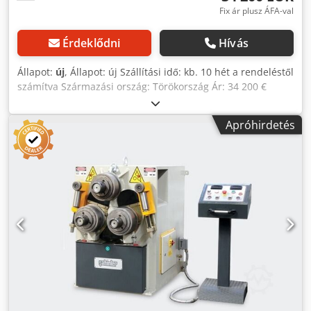
Fix ár plusz ÁFA-val
Érdeklődni
Hívás
Állapot:
új
, Állapot: új Szállítási idő: kb. 10 hét a rendeléstől
számítva Származási ország: Törökország Ár: 34 200 €
Lízingdíj: 653,22 €/hó Tengelyátmérő: 100 mm
Hengerátmérő: 315 mm Meghajtott hengerek száma: 3
Apróhirdetés
Motor teljesítménye: 7,5 kW Sebesség: 7 m/perc Álló
laposacél (metszet/min. átmérő): 100x20 mm / 800 mm;
30x10 mm Fekvő laposacél (metszet/min. átmérő): 200x30
mm / 1 200 mm; 160 mm Négyzetacél (metszet/min.
átmérő): 60x60 mm / 750 mm; 15x15 mm Dwsdpfeynmrzsx
Aiuea Kerekacél (metszet/min. átmérő): Ø 75 mm / 800
mm; Ø 15 mm Cső (metszet/min. átmérő): Ø 125x2,5 mm /
1 400 mm Álló szelvénycső (metszet/min. átmérő):
100x40x4 mm / 1 300 mm; 25 mm Négyzet szelvénycső
(metszet/min. átmérő): 80x80x5 mm / 1 500 mm; 25 mm
Sarokacél (szár külső/mettszet/min. átmérő): 100x100x12
mm / 1 000 mm Sarokacél (szár belső/mettszet/min.
átmérő): 100x100x10 mm / 1 000 mm UPN profil – külső