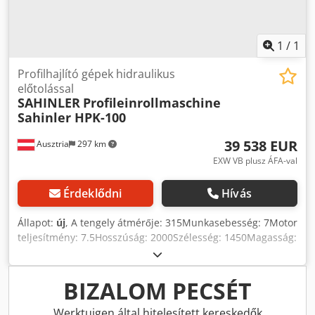
1
/
1
Profilhajlító gépek hidraulikus
előtolással
SAHINLER
Profileinrollmaschine
Sahinler HPK-100
39 538 EUR
Ausztria
297 km
EXW VB plusz ÁFA-val
Érdeklődni
Hívás
Állapot:
új
, A tengely átmérője: 315Munkasebesség: 7Motor
teljesítmény: 7.5Hosszúság: 2000Szélesség: 1450Magasság:
1700Súly kb.: 3650 Műszaki adatok: - Hegesztett
acélszerkezetű váz - 3 görgőt hajtanak Dwsdpfx Aijh
Aliceuoa - Nagy szilárdságú speciális acélból készült edzett
BIZALOM PECSÉT
és csiszolt tengelyek - A görgők edzettek és csiszoltak -
Vízszintes és függőleges munkapozíció - Edzett szabványos
Werktuigen által hitelesített kereskedők