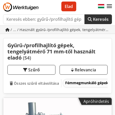
Elad
Keresés
/ ... / Használt gyűrű-/profilhajlító gépek, tengelyátmérő 7
Gyűrű-/profilhajlító gépek,
tengelyátmérő 71 mm-től használt
eladó
(54)
Szűrő
Relevancia
Fémmegmunkáló gépek és 
Összes szűrő eltávolítása
Apróhirdetés