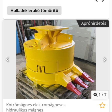
információ garancia és felelősségvállalás nélkül, az eladás,
valamint hibák joga fenntartva. Beszélünk franciául /
Hulladéklerakó tömörítő
beszélünk oroszul Beszélünk angolul / beszélünk románul
Elérhetők vagyunk Viber / WhatsApp / Skype
Apróhirdetés
elérhetőségeken is. Felár ellenében minden vám- és
forgalomba helyezési ügyintézést elvégezünk. Felár
ellenében a járművek kikötőbe szállítását is vállaljuk. Csak
az Általános Szerződési Feltételeink alapján értékesítünk. A
járműleírás esetleges hibáiért felelősséget nem vállalunk.
Nyitvatartás: hétfőtől szombatig 08:00 - 12:00 13:00 - 18:00
Szombaton csak előzetes egyeztetés alapján
EXPORT/NETTÓ ÁR Átvétel a helyszínen - időpont
egyeztetéssel Minden szükséges vám- és regisztrációs
ügyintézést elvégzünk felár ellenében. Felár ellenében a
járműveket a kikötőbe szállítjuk. Kizárólag Általános
Szerződési Feltételeink szerint értékesítünk! A leírás
esetleges hibáiért nem vállalunk felelősséget. A jármű
fóliázható vagy reklámmal ellátható.
1
/
7
Kotrómágnes elektromágneses
hidraulikus mágnes