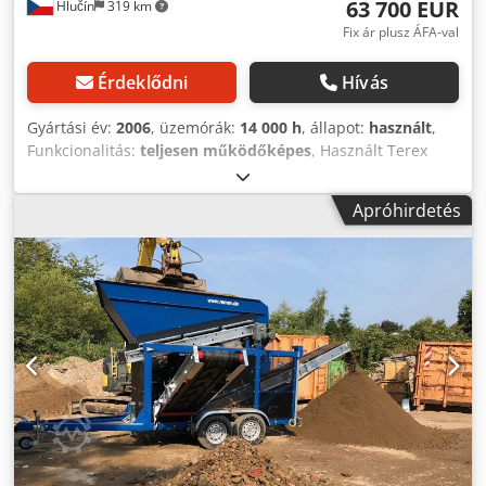
63 700 EUR
Hlučín
319 km
Fix ár plusz ÁFA-val
Érdeklődni
Hívás
Gyártási év:
2006
, üzemórák:
14 000 h
, állapot:
használt
,
Funkcionalitás:
teljesen működőképes
, Használt Terex
Fuchs MHL 320 rakodógépet kínálunk, gyártási év: 2006. A
markolós kar felújítva, új hidraulika csövekkel. Kitűnő
Apróhirdetés
állapotban. Garanciával. Dkjdpfx Ansy Uv Srokor