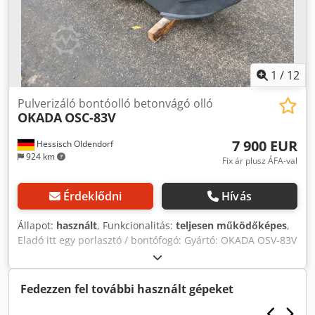
1
/
12
Pulverizáló bontóolló betonvágó olló
OKADA
OSC-83V
7 900 EUR
Hessisch Oldendorf
924 km
Fix ár plusz ÁFA-val
Érdeklődni
Hívás
Állapot:
használt
, Funkcionalitás:
teljesen működőképes
,
Eladó itt egy porlasztó / bontófogó: Gyártó: OKADA OSV-83V
Dksdpfsxw N Szjx Anksr LENOX MS21 20-25 tonnás
kotrógépekhez alkalmas Használt, működőképes
állapotban. Kérdés esetén telefonon vagy e-mailben lehet
Fedezzen fel további használt gépeket
érdeklődni. Szállítás Németországon belül megoldható. A
költségeket kérjük előzetesen egyeztetni. Minden