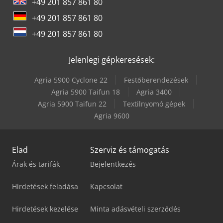
+49 201 857 861 80
+49 201 857 861 80
+49 201 857 861 80
Jelenlegi gépkeresések:
Agria 5900 Cyclone 22
Festőberendezések
Agria 5900 Taifun 18
Agria 3400
Agria 5900 Taifun 22
Textilnyomó gépek
Agria 9600
Elad
Szerviz és támogatás
Árak és tarifák
Bejelentkezés
Hirdetések feladása
Kapcsolat
Hirdetések kezelése
Minta adásvételi szerződés