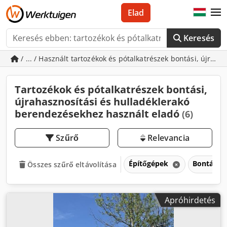
Elad
Keresés
/ ... / Használt tartozékok és pótalkatrészek bontási, újra
Tartozékok és pótalkatrészek bontási,
újrahasznosítási és hulladéklerakó
berendezésekhez használt eladó
(6)
Szűrő
Relevancia
Építőgépek
Bontás, ú
Összes szűrő eltávolítása
Apróhirdetés