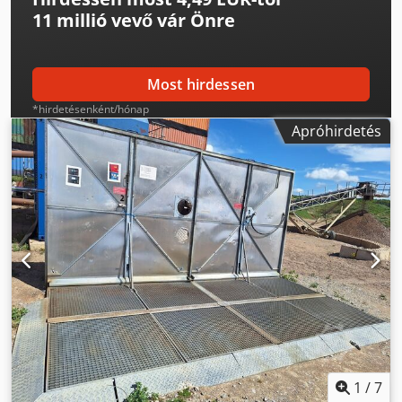
11 millió vevő
vár Önre
Most hirdessen
*hirdetésenként/hónap
Apróhirdetés
1
/
7