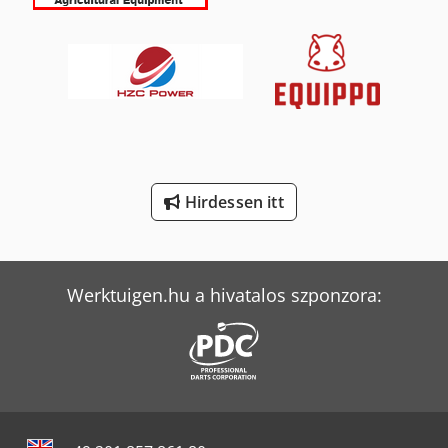
Mercedes-Benz V
Mercedes-Benz Vario
Sennebogen 818 E
Tec Freetec
Tec Rotec
Hirdessen itt
Vw T 3
Vw T 5
Werktuigen.hu a hivatalos szponzora: