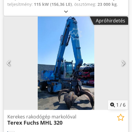
teljesítmény:
115 kW (156,36 LE)
, össztömeg:
23 000 kg
,
üzemanyagtípus:
dízel
, szín:
kék
, üzemi tömeg:
24 200 kg
,
maximális teherbírás:
12 500 kg
, saját tömeg:
24 200 kg
,
Apróhirdetés
üzemanyag:
dízel
, hajtástípus:
automata
, Gyártási év:
2005
, üzemórák:
14 800 h
, Felszereltség:
fülke, markoló
hidraulika, állítható gém
, Ezt a használt Terex Fuchs MHL
331 kompresszort kínáljuk eladásra, 2005-ös gyártási évvel.
Igény szerint forgómarkoló is kérhető. Dsdpfx
Asynbggjnkjkr Gyártó: Terex Fuchs Típus: MHL 331 Jármű-
azonosító szám: 331110020 Megengedett össztömeg: 23
000 kg Megengedett első tengelyterhelés: 11 700 kg
Megengedett hátsó tengelyterhelés: kg Gyártási év: 2005
Motorteljesítmény: 115 kW Standard üzemi tömeg: 24 200
kg Kérdés esetén vagy további információ igénylésekor
írjon nekünk üzenetet, vagy hívjon bátran. Szívesen
küldünk Önnek videót és további képeket.
1
/
6
Kerekes rakodógép markolóval
Terex Fuchs
MHL 320