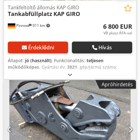
Tankfeltöltő állomás KAP GIRO
Tankabfüllplatz
KAP GIRO
6 800 EUR
Pinnow
911 km
VB plusz ÁFA-val
Érdeklődni
Hívás
Állapot:
jó (használt)
, Funkcionalitás:
teljesen
működőképes
, Gyártási év:
2021
, gép/jármű száma:
305642
, SEPPELER – Tartályfeltöltő állomás Tengelyterhelés
max.: 6 500 kg Megengedett össztömeg (járható): 40 000 kg
Apróhirdetés
Visszatartó kapacitás kádanként (2 db): 180 l Dksdpfx Aozck
Aaenksr