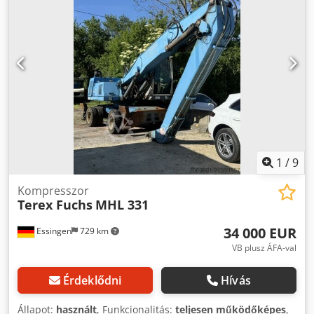
1
/
9
Kompresszor
Terex Fuchs
MHL 331
34 000 EUR
Essingen
729 km
VB plusz ÁFA-val
Érdeklődni
Hívás
Állapot:
használt
, Funkcionalitás:
teljesen működőképes
,