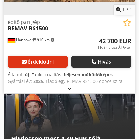
1
/
1
építőipari gép
REMAV RS1500
42 700 EUR
Hannover
910 km
Fix ár plusz ÁFA-val
Érdeklődni
Hívás
Állapot:
új
, Funkcionalitás:
teljesen működőképes
,
Gyártási év:
2025
, Eladó egy REMAV RS1500 dobos szita
kevés üzemórával – újszerű állapotban. Dkjdpfxjzd D Uqs
Anksr
Hirdessen most 4,49 EUR-tól
*