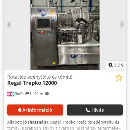
szelepmanifold • Rozsdamentes acél vezérlőszekrények
Automatizáltság szintje: Teljesen automata.
1
/
9
Rotációs edénytöltő és tömítő
Regal Trepko
12000
Suffolk
1 460 km
Árinformáció
Hívás
Állapot:
jó (használt)
, Regal Trepko rotációs edénytöltő és
tömítő. Korábban egy brit gyárban használták tejtermékek,