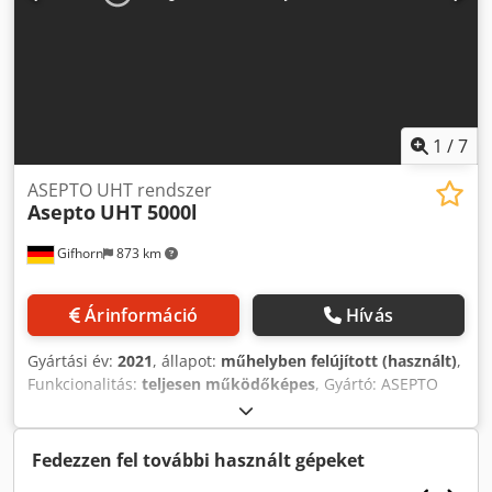
1
/
7
ASEPTO UHT rendszer
Asepto
UHT 5000l
Gifhorn
873 km
Árinformáció
Hívás
Gyártási év:
2021
, állapot:
műhelyben felújított (használt)
,
Funkcionalitás:
teljesen működőképes
, Gyártó: ASEPTO
GmbH Év: 2000, 2021/2022-ben műhelyfelújításon esett át
Kapacitás: 3.000 - 5.500 l/h (tejes desszertekhez)
Dwjdpfxsklw Uie Apcsa APV Gaulin nagynyomású
Fedezzen fel további használt gépeket
szivattyúval, kapacitás: 7.000 l/h Vadonatúj vezérlőszekrény