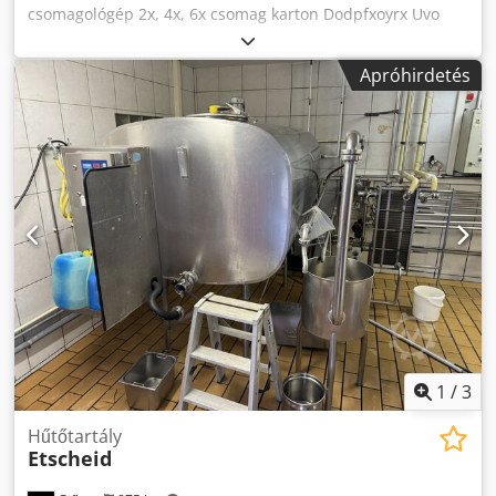
csomagológép 2x, 4x, 6x csomag karton Dodpfxoyrx Uvo
Apcswa Gyártási év: 2013 Újszerű állapotban
Franciaországban készült
Apróhirdetés
1
/
3
Hűtőtartály
Etscheid