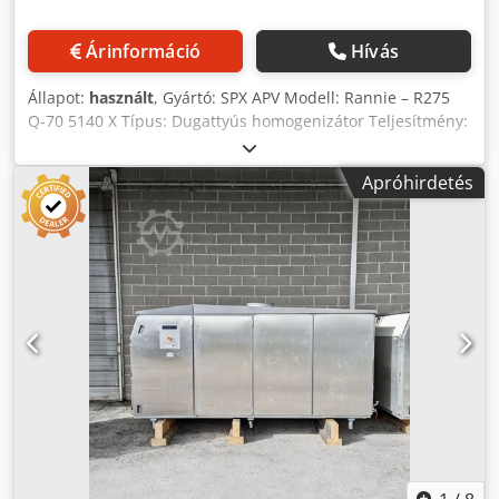
Árinformáció
Hívás
Állapot:
használt
, Gyártó: SPX APV Modell: Rannie – R275
Q-70 5140 X Típus: Dugattyús homogenizátor Teljesítmény:
250 kW Maximális nyomás: 300 bar Maximális kapacitás: 27
000 l/óra Rozsdamentes acél burkolat, előzetes
Apróhirdetés
hangszigeteléssel. Dugattyúk száma: 5 Dsdpex R A E Rsfx
Apcjwa Homogenizáló fokozat / hatás: 2 Padlótámasz
elérhető, de a fotókon nem látható. Második, azonos
egység elérhető: Osertech hivatkozási szám #12048.