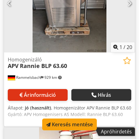
1
/
20
Homogenizáló
APV
Rannie BLP 63.60
Rammelsbach
929 km
Árinformáció
Hívás
Állapot:
jó (használt)
, Homogenizátor APV Rannie BLP 63.60
Gyártó: APV Homogenisers AS Modell: Rannie BLP 63.60
Dwedpoyxvp Sofx Apcja Géptípus: Homogenizátor
Keresés mentése
Sorozatszám: 1.97.187 Gyártási év: 1997 Max. nyomás: 70
Apróhirdetés
bar Elérhető darabszám: 4 Eddig margaringyártásban