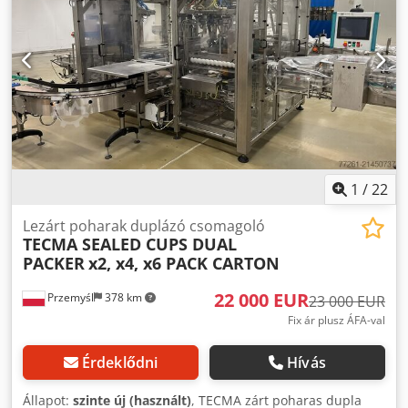
1
/
22
Lezárt poharak duplázó csomagoló
TECMA SEALED CUPS DUAL
PACKER
x2, x4, x6 PACK CARTON
22 000 EUR
Przemyśl
378 km
23 000 EUR
Fix ár plusz ÁFA-val
Érdeklődni
Hívás
Állapot:
szinte új (használt)
, TECMA zárt poharas dupla