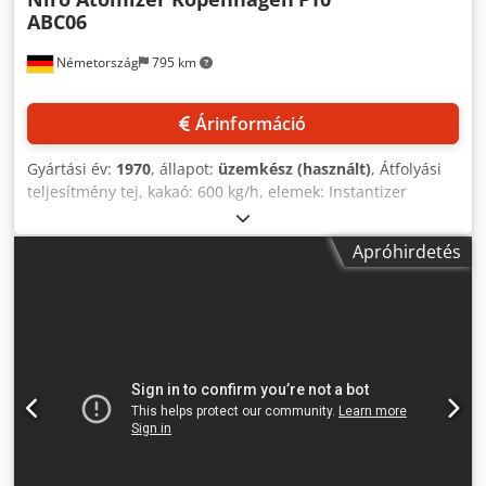
ABC06
Németország
795 km
Árinformáció
Gyártási év:
1970
, állapot:
üzemkész (használt)
, Átfolyási
teljesítmény tej, kakaó: 600 kg/h, elemek: Instantizer
(főfolyamatkamra), Zerstäuber F-10, Vibroflux-excenter
elem, gőzlevegő-fűtő, levegőmelegítő, mennyezeti
Apróhirdetés
levegőelosztó, DDMM centrifugálszivattyú, textil-átjáró,
anyagadagoló átjáró, bunkerürítő berendezés, Allgaier
hintaszitas gép, Aerzener forgólapátos fúvó, Haug
kompresszor állomás, Gericke függőleges szállító, Amer-
glas előszűrő DRI-Pak finomszűrővel, elektromos
felszerelés, főkapcsolási rajz, elektromos kalapácsok,
kamrabiztosítás vákuumőrrel, Varimax szabályozás, Clorius
hőmérséklet-szabályozó, Variadyn motorvezérlő rendszer,
a berendezés 10 éve száraz helyen van tárolva, a
berendezés teljessége nem garantált, a lényeges fő