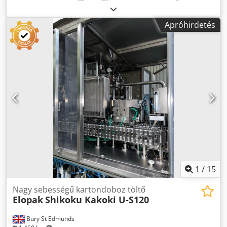
például joghurtok, tejszín, szószok stb. csomagolására.
Djdpfx Apspgqtzecjwa
Apróhirdetés
1
/
15
Nagy sebességű kartondoboz töltő
Elopak
Shikoku Kakoki U-S120
Bury St Edmunds