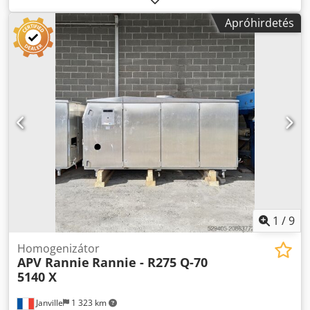
Apróhirdetés
1
/
9
Homogenizátor
APV Rannie
Rannie - R275 Q-70
5140 X
Janville
1 323 km