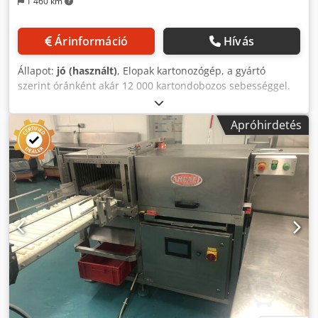
1 460 km
Árinformáció
Hívás
Állapot:
jó (használt)
, Elopak kartonozógép, a gyártó
szerint óránként akár 12 000 kartondobozos sebességgel.
1997-ben épült, de a gyártó kb. 2004-ben teljesen
átépítette, és kevesebb mint két évig használták.
Apróhirdetés
Djdepivdiepfx Apcewa