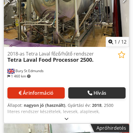
1
/
12
2018-as Tetra Laval főző/hűtő rendszer
Tetra Laval
Food Processor 2500.
Bury St Edmunds
1 460 km
Árinformáció
Hívás
Állapot:
nagyon jó (használt)
, Gyártási év:
2018
, 2500
literes rendszer készételek, levesek, alaplevek,
gyümölcskészítmények, lekvárok és marmeládok,
hagyományos és nemzetközi ételek, szószok és pürék,
Apróhirdetés
cukrászati termékek főzésére és hűtésére. 2018-ban