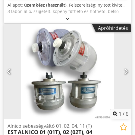
Állapot:
üzemkész (használt)
, Felszereltség: nyitott kivitel,
3 lábon álló, szigetelt, köpeny fűthető és hűthető, belső
bevonat réz, keverő-/vágóberendezés, a köpenyben
különböző csonkok melegvízhez/jeges vízhez, kifolyócsonk
Apróhirdetés
névleges átmérő DN 65, DN 25-re szűkítve, űrtartalom:
1200 liter, külső átmérő: 1770 mm, belső átmérő: 1600 mm,
keverővel mért magasság: 1550 mm, kád magasság: 1000
mm. Helyszíni megtekintés lehetséges. Dwsdpfx Apjy
Uyfijcsa
1
/
6
Alnico sebességváltó 01, 02, 04, 11 (T)
EST
ALNICO 01 (01T), 02 (02T), 04