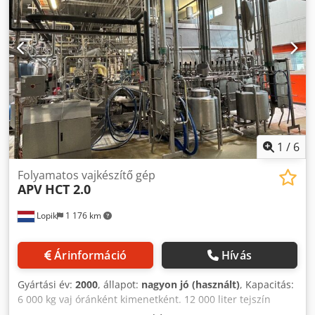
Tghopcsa
1
/
6
Folyamatos vajkészítő gép
APV
HCT 2.0
Lopik
1 176 km
Árinformáció
Hívás
Gyártási év:
2000
, állapot:
nagyon jó (használt)
, Kapacitás:
6 000 kg vaj óránként kimenetként. 12 000 liter tejszín
óránként bemenetként. Dwodszc H Hhepfx Apcea