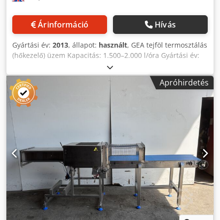
Ár Euro 2.300 Euro + ÁFA, alkuképes, FCA:
Nagyvárad/Románia Irrtum, Anderungen und
Árinformáció
Hívás
Zwischenverkauf vorbehalten / A hibák, változtatások és
előzetes értékesítés jogát fenntartjuk / Ne rezervăm
Gyártási év:
2013
, állapot:
használt
, GEA tejföl termosztálás
dreptul la greșeli, modificări și vânzare Angolul beszélünk.
(hőkezelő) üzem Kapacitás: 1.500–2.000 l/óra Gyártási év:
/Wir sprechen Deutsch./ Beszélünk magyarul. /Nous
2013 Telepített és csatlakoztatott állapotban – kiváló
parlons français/Vorbim romana
általános állapot Teljes GEA technológiai vonal Teljes GEA
Apróhirdetés
tejföl termosztálás (hőkezelő) vonalat kínálunk, amelyet
eredetileg tejföl és fermentált tejszín hőkezelésére
fejlesztettek ki. A berendezés 2013-ban lett telepítve,
jelenleg is telepítve és csatlakoztatva van a helyszínen.
Megtekinthető, és a kapcsolódó technológiai
berendezésekkel, automatizálással, valamint műszaki
dokumentációval együtt értékesíthető. A rendszer teljes
GEA technológiai sorral érkezett, amely tartalmaz egy
puffer tartályt, termosztálást (hőkezelést), és teljesen
automatizált folyamatvezérlést. Fő alkalmazási terület:
Eredeti tervezési cél: • Tejföl • Fermentált tejszín (25%
zsírtartalom) Lehetséges alkalmazások: • Kefir • Kultúrált
író • Iható joghurt • Ayran • Egyéb fermentált és viszkózus