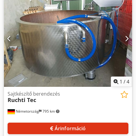
újonnan telepítették, több mint £450,000 értékben. Dedpfx
Apjw Rn S Ujcewa
1
/
4
Sajtkészítő berendezés
Ruchti Tec
Németország
795 km
Árinformáció