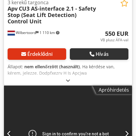
3 kerekű targonca
Apv
CU3 AS-interface 2.1 - Safety
Stop (Seat Lift Detection)
Control Unit
550 EUR
Wilbertoord
1 110 km
VB plusz ÁFA-val
Érdeklődni
Hívás
Állapot:
nem ellenőrzött (használt)
, Ha kérdése van,
kérem, jelezze. Dodpfxezrv H Is Apcjwa
Apróhirdetés