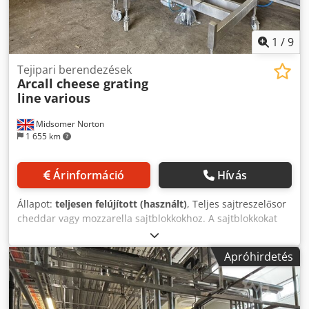
1
/
9
Tejipari berendezések
Arcall cheese grating
line
various
Midsomer Norton
1 655 km
Árinformáció
Hívás
Állapot:
teljesen felújított (használt)
, Teljes sajtreszelősor
cheddar vagy mozzarella sajtblokkokhoz. A sajtblokkokat
felkockázzák és a sajtreszelőbe vezetik, majd egy
szállítószalagon felfelé porral adagolják és megdobálják.
Apróhirdetés
Arcall sajtvágó, szállítószalag, Urschel CC reszelő, ferde
szállítószalag és keverődob. Óránként 1 000 kg reszelt sajt
előállítására képes. A reszelt sajt vonalhoz egy
mérlegzsákoló rendszer is hozzáadható. Dwodpfx Ajp T