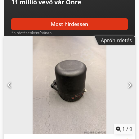
11 millió vevő
vár Önre
Most hirdessen
*hirdetésenként/hónap
Apróhirdetés
1
/
9