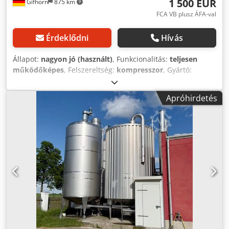
1 500 EUR
Gifhorn
875 km
FCA VB plusz ÁFA-val
Érdeklődni
Hívás
Állapot:
nagyon jó (használt)
, Funkcionalitás:
teljesen
működőképes
, Felszereltség:
kompresszor
, Gyártó:
ETSCHEID Tartalom: 1500 l Keverővel felszerelve Beépített
tisztítóegységgel (CIP) Dwsdpfxoxb D Huo Apcsa
Apróhirdetés
Hűtőberendezéssel együtt Állapot: nagyon jó