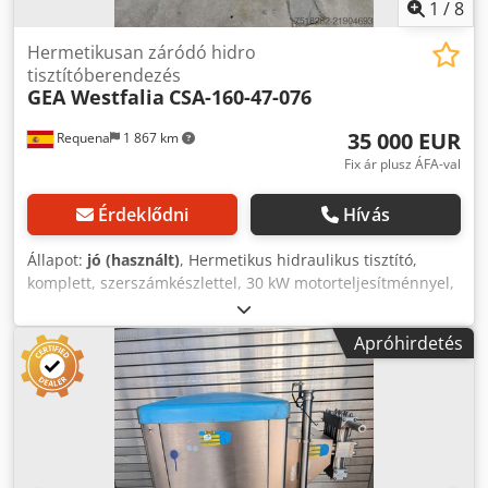
1
/
8
Hermetikusan záródó hidro
tisztítóberendezés
GEA Westfalia
CSA-160-47-076
35 000 EUR
Requena
1 867 km
Fix ár plusz ÁFA-val
Érdeklődni
Hívás
Állapot:
jó (használt)
, Hermetikus hidraulikus tisztító,
komplett, szerszámkészlettel, 30 kW motorteljesítménnyel,
dokumentációval és átvizsgálva. Ár: 35.000 euró. Dwsdjy
Rtlzepfx Apcea
Apróhirdetés