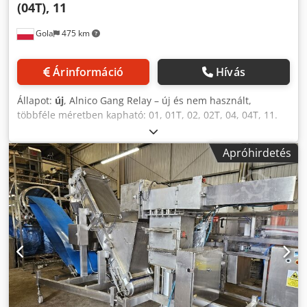
(04T), 11
Gola
475 km
Árinformáció
Hívás
Állapot:
új
, Alnico Gang Relay – új és nem használt,
többféle méretben kapható: 01, 01T, 02, 02T, 04, 04T, 11.
Dwjdpfxowa Sngs Apcja
Apróhirdetés