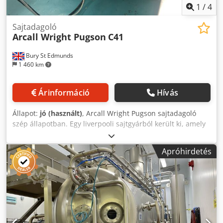
1
/
4
Sajtadagoló
Arcall Wright Pugson
C41
Bury St Edmunds
1 460 km
Árinformáció
Hívás
Állapot:
jó (használt)
, Arcall Wright Pugson sajtadagoló
szép állapotban. Egy liverpooli sajtgyárból került ki, amely
2019-ben ment tönkre, azóta raktárban van. Dwjdpfst R R
Ukox Apcsa
Apróhirdetés