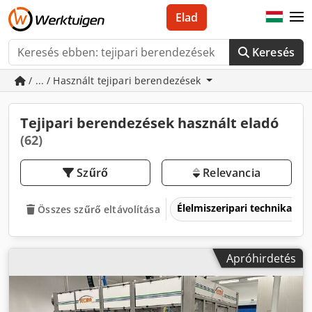
Elad
Keresés
/ ... / Használt tejipari berendezések
Tejipari berendezések használt eladó
(62)
Szűrő
Relevancia
Élelmiszeripari technika
Összes szűrő eltávolítása
Apróhirdetés