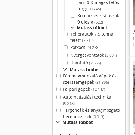
jármű & magas tetős
furgon
(748)
Kombik és kisbuszok
9 ülésig
(622)
Mutass többet
Teherautók 7,5 tonna
felett
(7 712)
Pótkocsi
(4 278)
Nyergesvontatók
(3 684)
Utánfutó
(2 555)
Mutass többet
Fémmegmunkáló gépek és
szerszámgépek
(31 896)
Faipari gépek
(12 147)
Automatizálási technika
(9 213)
Targoncák és anyagmozgató
berendezések
(9 013)
Mutass többet