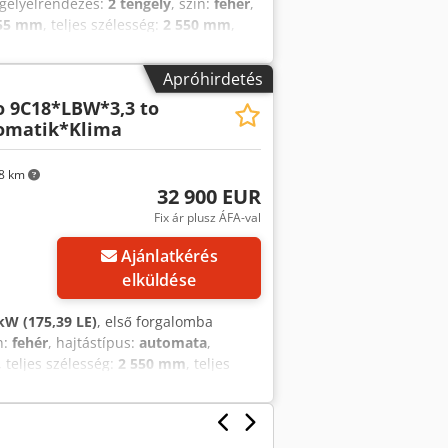
ngelyelrendezés:
2 tengely
, szín:
fehér
,
155 mm
, teljes szélesség:
2 550 mm
,
sza:
4 250 mm
, rakodótér szélesség:
tség:
ABS, elektronikus
Apróhirdetés
lás
, * Orten CityLifter felépítmény,
o 9C18*LBW*3,3 to
rint tanúsított * Vezetői engedély: 3.
omatik*Klima
* Megnövelhető 8550 kg-ra, ekkor 4400
nófejes vonófej * Bär rakodóplatform,
 Cedszp Sxhjpfx Afqorf * 3 ülés *
8 km
gesztés * ABS * Euro 6
32 900 EUR
Fix ár plusz ÁFA-val
Ajánlatkérés
elküldése
kW (175,39 LE)
, első forgalomba
n:
fehér
, hajtástípus:
automata
,
, teljes szélesség:
2 550 mm
, teljes
250 mm
, rakodótér szélesség:
2 470
BS, elektronikus stabilitásprogram
fter felépítmény, teljes egészében
tott * Vezetői engedély kategória 3: