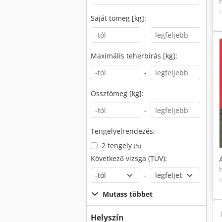
Saját tömeg [kg]:
-
Maximális teherbírás [kg]:
-
Össztömeg [kg]:
-
Tengelyelrendezés:
2 tengely
(5)
Következő vizsga (TÜV):
-
Mutass többet
Helyszín