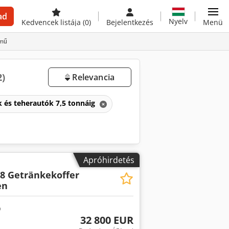
ad
Nyelv
Kedvencek listája
(0)
Bejelentkezés
Menü
rmű
2)
Relevancia
k és teherautók 7,5 tonnáig
Apróhirdetés
18 Getränkekoffer
en
32 800 EUR