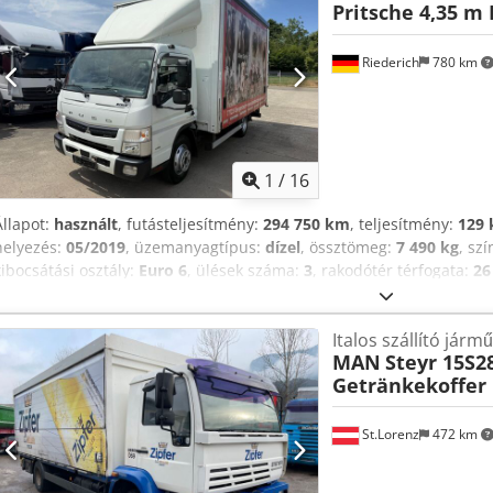
Pritsche 4,35 m
engedély: C kategória: 7490 kg össztömeg, 3340 kg hasznos teher 
ekkor 4400 kg hasznos teher * Rakományrögzítés: 2 sorban * Gömbf
rakodóplatform, 1000 kg teherbírású * Automata sebességváltó * Rö
Riederich
780 km
* 3 ülés * Spoiler * Légkondicionáló * Sávtartó asszisztens * Lapru
1
/
16
Állapot:
használt
, futásteljesítmény:
294 750 km
, teljesítmény:
129 
helyezés:
05/2019
, üzemanyagtípus:
dízel
, össztömeg:
7 490 kg
, szí
kibocsátási osztály:
Euro 6
, ülések száma:
3
, rakodótér térfogata:
26
rakodótér szélesség:
2 480 mm
, raktérmagasság:
2 420 mm
, Felsze
italos teherautó, 4,35 m-es platóval, LBW BÄR BC-S4 1000 kg teherb
Italos szállító jármű
ORTEN City-Liner, 2 soros raktérbiztosítással * Vonóhorog, 3.500 kg
MAN
Steyr 15S2
Járműazonosító szám ügyfélkérdésekhez: 4760 * Rakodólap * 7,5 to
Getränkekoffer 
AMT, Euro VI OBD AEBS * Légzsák, vezetőoldali * Pótkocsi csatlakozó
Felépítménytartók a járművázon * Baloldali kormányzás * Sorozat: C
német nyelvű * Indulási asszisztens emelkedőn * Korlátozott csúszás
St.Lorenz
472 km
üzemanyagtartályhoz * Együléses fülke, N2 járműosztály * Pótkerekt
Credpfxozllk Ne Afqef * Kényelmi vezetőülés, vízszintes rugózással