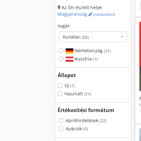
Nissan Cabstar
Mercedes-Benz Vario
Az Ön észlelt helye:
Magyarország
(módosítani)
sugár:
Korlátlan
(22)
Németország
(21)
Ausztria
(1)
Állapot
Új
(1)
Használt
(21)
Értékesítési formátum
Apróhirdetések
(22)
Aukciók
(0)