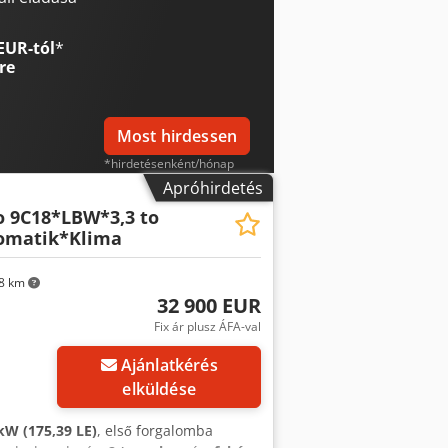
 engedély: 3. kategória: 7490 kg
velhető 8550 kg-ra, ekkor a raktér
EUR-tól
*
orog * Bär rakodó platform, 1000 kg
re
ülke * 3 ülés * Spojler *
 ABS * Euro 6
Most hirdessen
*hirdetésenként/hónap
Apróhirdetés
o 9C18*LBW*3,3 to
omatik*Klima
8 km
32 900 EUR
Fix ár plusz ÁFA-val
Ajánlatkérés
elküldése
kW (175,39 LE)
, első forgalomba