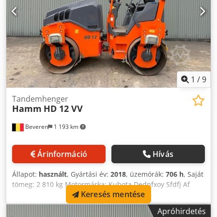
térfogat: 50 l - Rezgési frekvencia: 60 Hz - Centrifugális erő:
20 kN - Statikus lineáris terhelés: 5,6 kg/cm - Tömörítési
terület: 2700 m²/h - Sebesség: 4,5 km/h - Nívódási
képesség: 40% - Súly: 572 kg Kiszállítás: Európa-szerte
(önátvétel is lehetséges) Ha bármilyen kérdése van, kérjük,
forduljon hozzánk bizalommal!
1
/
9
Tandemhenger
Hamm
HD 12 VV
Beveren
1 193 km
Árinformáció
Hívás
Állapot:
használt
, Gyártási év:
2018
, üzemórák:
706 h
, Saját
tömeg: 2 810 kg Motormárka: Kubota Dedpfxoy Sfdfj Af
Keresés mentése
Askr További információért forduljon Kristoff Van Havere-
hez.
Apróhirdetés