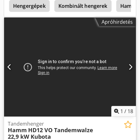
M
Hengergépek
Kombinált hengerek
Hamm H
Apróhirdetés
1
/
18
Tandemhenger
Hamm
HD12 VO Tandemwalze
22,9 kW Kubota