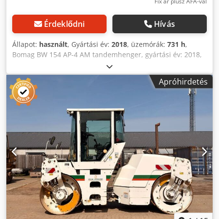
Fix ár plusz ÁFA-val
Érdeklődni
Hívás
Állapot:
használt
, Gyártási év:
2018
, üzemórák:
731 h
,
Bomag BW 154 AP-4 AM tandemhenger, gyártási év: 2018,
üzemi óra: mindössze 731 óra, motor: Kubota [55,4 kW/75
LE], Asphalt Manager 2, súly: 7300 kg, sima felületű
Apróhirdetés
henger, jó állapotban, azonnal használatra kész, Kérésre
készítünk Önnek lízing- vagy finanszírozási ajánlatot. Mihm
úr (Tel. ) szívesen segít Önnek. További információkat
weboldalunkon talál. A tévedések és az előzetes értékesítés
jogát fenntartjuk! = További információk = Dodpezq Tzyofx
Af Ajkr További információkért forduljon Tobias Ebert-hez.