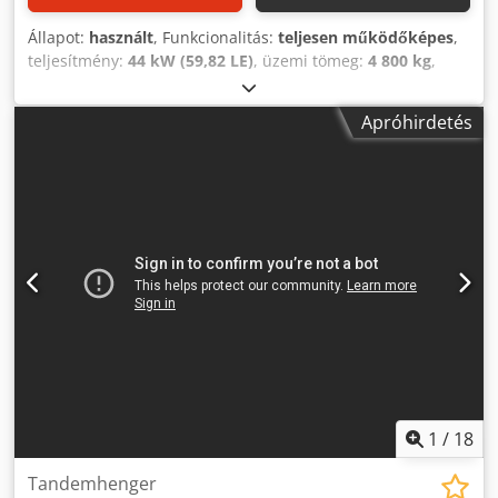
Állapot:
használt
, Funkcionalitás:
teljesen működőképes
,
teljesítmény:
44 kW (59,82 LE)
, üzemi tömeg:
4 800 kg
,
Gyártási év:
2000
, SICOM 50 Antares DS tandem henger
Gyártási év: 2000 1300 üzemóra Kb. 4800 kg 44 kW Deutz
Apróhirdetés
motor, 4 henger Hengerek szélessége: 130 cm Djdpfx Asx
Ebklsf Askr Munkaszélesség: 130-150 cm
1
/
18
Tandemhenger