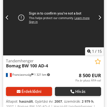
1
/
15
Tandemhenger
Bomag
BW 100 AD-4
8 500 EUR
Franciaország
1 321 km
Fix ár plusz ÁFA-val
Érdeklődni
Hívás
Állapot:
használt
, Gyártási év:
2007
, üzemórák:
2 979 h
,
2007 | Bomag BW 100 AD-4 | Használt tandemhenger |