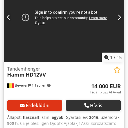
1
/
15
Tandemhenger
Hamm
HD12VV
14 000 EUR
Beveren
1 195 km
Fix ár plusz ÁFA-val
Érdeklődni
Hívás
Állapot:
használt
, szín:
egyéb
, Gyártási év:
2016
, üzemórák:
900 h
, CE jelölés: igen Djdpfx Ajzblakjf Askr Sorozatszám: