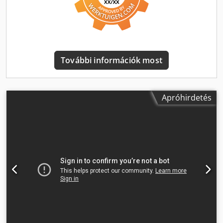
használt, ha további információkat keres online. 💡 Miért
emelkedik ki ez a gép és szolgáltatásunk: ✔ Szakemberek
által végzett alapos átvizsgálás ✔ Munkahelyre történő
szállítás elérhető ✔ Pénzvisszafizetési garancia ✔
Biztonságos és rugalmas fizetési lehetőségek 🔄 Más gépek
További információk most
is érdeklik? Platformunkon további eszközöket és forrásokat
kínálunk minden munkagép tulajdonos és üzemeltető
részére – gyorsan és egyszerűen elérhető.
Apróhirdetés