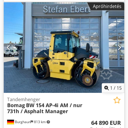
Motortípus: Deutz BF4L 913 Turbo Kettős meghajtás
Apróhirdetés
Hidrosztatikus rezgés mindkét dobra Tömörítési szélesség:
1 680 mm Dodpfx Afezr E Afe Askr Üzemóra: 1901 Jó
általános állapotban MINDEN MÁRKA JÁRMŰVÉNEK (MAN,
MERCEDES, DAF, RENAULT, VOLVO, SCANIA) BESZÁMÍTÁSÁT
IS MEGVIZSGÁLJUK, AKÁR CIFA, SERMAC, PUTZMEISTER
FELSZERELÉSSEL, ILLETVE FÖLDMUNKAGÉPEK
(CATERPILLAR, FIAT HITACHI, KOMATSU) ESETÉN IS.
1
/
15
Tandemhenger
Bomag
BW 154 AP-4i AM / nur
731h / Asphalt Manager
64 890 EUR
Burghaun
813 km