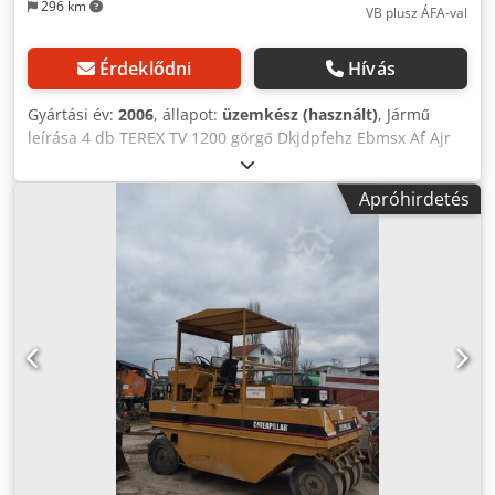
296 km
VB plusz ÁFA-val
Érdeklődni
Hívás
Gyártási év:
2006
, állapot:
üzemkész (használt)
, Jármű
leírása 4 db TEREX TV 1200 görgő Dkjdpfehz Ebmsx Af Ajr
2.920 KG 120cm görgő szélesség 1. henger: Deutz 19,5 KW,
kb. 2006-os évjárat, kb. 2000 óra, ára: 9.950,-- netto 2.
Apróhirdetés
henger: Deutz 19,5 KW, építési év kb. 2006, kb. 2000 óra,
ár: 9.950,-- nettó 3. henger: Kubota 24,5 KW, 2010-es
évjárat, 1.213 óra, ár: 11.900,-- netto 4. henger: Kubota
24,5 KW, építési év kb. 2007, 1.727 óra, ára: 10.900,-- nettó
Kedvező szállítás is lehetséges !!!