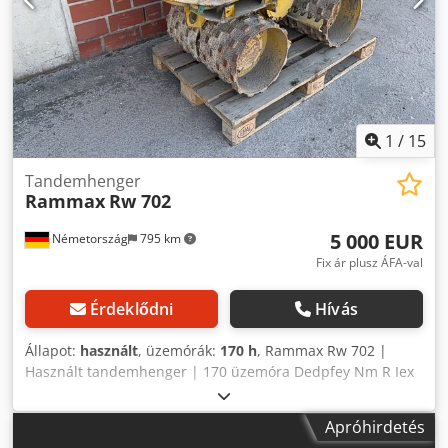
1
/
15
Tandemhenger
Rammax
Rw 702
5 000 EUR
Németország
795 km
Fix ár plusz ÁFA-val
Érdeklődni
Hívás
Állapot:
használt
, üzemórák:
170 h
, Rammax Rw 702 |
Használt tandemhenger | 170 üzemóra Dedpfey Nm R Iex
Af Askr 📍Helyszín: Németország 🚛 Szállítás az Ön
célállomására is elérhető – használja szállítási
Apróhirdetés
kalkulátorunkat a költségek becsléséhez! 💰 Azonnal