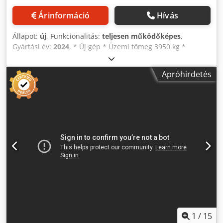
Árinformáció
Hívás
Állapot:
új
, Funkcionalitás:
teljesen működőképes
,
Gyártási év:
2024
, * Új gép * Üzemi tömeg 3950 kg *
Maximális üzemi súly 4315 kg * Statikus vonalterhelés 13,9
kg/cm * Dob szélessége 1300 mm Dodpfx Aowl Drhjf Ajkr *
Apróhirdetés
EPA és CE
1
/
15