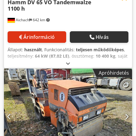
Hamm
DV 65 VO Tandemwalze
1100 h
Aichach
642 km
Árinformáció
Hívás
Állapot:
használt
, Funkcionalitás:
teljesen működőképes
,
teljesítmény:
64 kW (87,02 LE)
, össztömeg:
10 400 kg
, saját
tömeg:
7 435 kg
, Gyártási év:
2011
, üzemórák:
1 100 h
,
HAMM DV65 VO tandem henger Gyártási év: 2011 1100
Apróhirdetés
üzemóra 7435 kg - 10400 kg Szórócsatlakozó Dedpfx Afoykn
Ntj Aokr Élvágó kerék Minden kormányzási mód
Munkaszélesség max. 275 cm