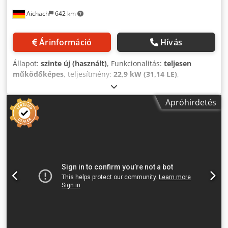
Aichach
642 km
Árinformáció
Hívás
Állapot:
szinte új (használt)
, Funkcionalitás:
teljesen
működőképes
, teljesítmény:
22,9 kW (31,14 LE)
,
üzemanyagtípus:
dízel
, szín:
narancssárga
, üzemi tömeg:
2 570 kg
, Gyártási év:
2015
, üzemórák:
300 h
, Hamm HD12
Apróhirdetés
VO tandem henger oszcillációval Gyártási év: 2015 300
üzemóra Dkedpfxezhkldj Af Aor 22,9 kW Kubota motor 2
570 kg - 3 470 kg Szegélyvágókerék ÚJSZERŰ ÁLLAPOTBAN!