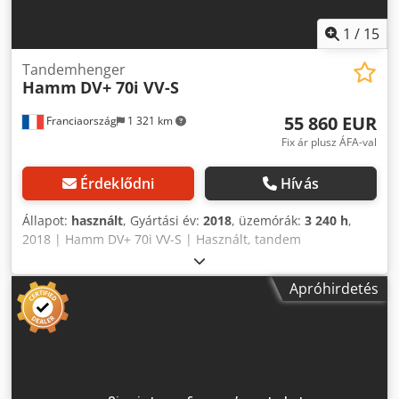
1
/
15
Tandemhenger
Hamm
DV+ 70i VV-S
55 860 EUR
Franciaország
1 321 km
Fix ár plusz ÁFA-val
Érdeklődni
Hívás
Állapot:
használt
, Gyártási év:
2018
, üzemórák:
3 240 h
,
2018 | Hamm DV+ 70i VV-S | Használt, tandem
hengerhenger | 3240 üzemóra 📍Helyszín: Franciaország
Dodpfx Aezmawaof Askr 🚛 Szállítás elérhető az Ön
Apróhirdetés
helyszínére – Használja szállítási kalkulátorunkat a
szállítási költségek becsléséhez! 💰 Vásárolja meg most 55
900 euróért, vagy tegyen ajánlatot. A szállításkor történő
fizetés kedvező díj ellenében lehetséges (jóváhagyástól
függően)* 👷‍♂️ Független szakértő által ellenőrzve 44
ellenőrzési pont, 44 jóváhagyva ✅ 0 hiányosság ℹ️ 0 kiadás