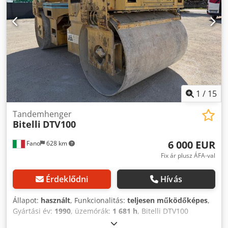
1
/
15
Tandemhenger
Bitelli
DTV100
6 000 EUR
Fano
628 km
Fix ár plusz ÁFA-val
Érdeklődni
Hívás
Állapot:
használt
, Funkcionalitás:
teljesen működőképes
,
Gyártási év:
1990
, üzemórák:
1 681 h
, Bitelli DTV100
Grifone tandem henger Üzemi tömeg: 10 000 kg