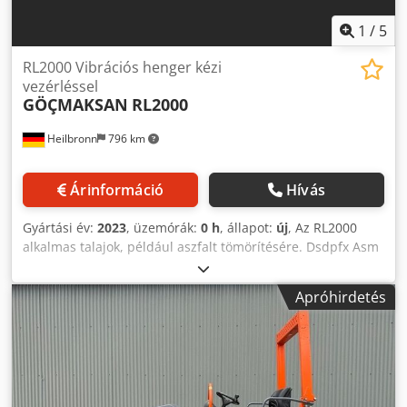
1
/
5
RL2000 Vibrációs henger kézi
vezérléssel
GÖÇMAKSAN
RL2000
Heilbronn
796 km
Árinformáció
Hívás
Gyártási év:
2023
, üzemórák:
0 h
, állapot:
új
, Az RL2000
alkalmas talajok, például aszfalt tömörítésére. Dsdpfx Asm
Tk Sbef Askr Termékinformációk: - Motor: Hatz -
Teljesítmény: 7,5 kW - Térfogat: 349 cm³ - Üzemanyag-
Apróhirdetés
fogyasztás: 2,5 l/h - Akkumulátor: 12 V - Üzemanyag-
kapacitás: 4,3 l - Olajtérfogat: 12 l - Dobátmérő: 400 mm -
Dob szélessége: 600 mm - Hosszúság (nyitott kar): 2400
mm - Hossz (zárt kar): 1300 mm - szélesség: 710 mm -
Magasság (nyitott kar): 1010 mm - Magasság (zárt kar):
1250 mm - Víztartály kapacitása: 25 l - Hidraulikaolaj-