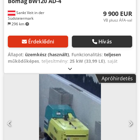
Bomag
BW120 AD-4
9 900 EUR
Sankt Veit in der
Südsteiermark
VB plusz ÁFA-val
296 km
Érdeklődni
Hívás
Állapot:
üzemkész (használt)
, Funkcionalitás:
teljesen
működőképes
, teljesítmény:
25 kW (33,99 LE)
, saját
tömeg:
2 800 kg
, Gyártási év:
2007
, üzemórák:
2 950 h
,
BOMAG BW120AD-4 Gyártási év: 2007 Dkjdozc Iyvopfx Af
Apróhirdetés
Aer Óraszám szerint: 2.950 üzemóra 25,2 kW-os Kubota
2.800 kg Eladási ár: 9.900,-- nettó BOMAG BW100AD-4
Gyártási év: 2005 Óraszám szerint: 6.594 üzemóra 25,2 kW-
os Kubota 2.600 kg Eladási ár: 8.800,-- nettó Hamm HD 10
Gyártási év: 2006 Óraszám szerint: 4.356 üzemóra 20,1 kW-
os Deutz 2.450 kg Eladási ár: 8.800,-- nettó Hamm HD 10
Gyártási év: 2006 Óraszám szerint: 7.771 üzemóra 20,1 kW-
os Deutz 2.450 kg Eladási ár: 8.800,-- nettó Kedvező
szállítás is lehetséges!