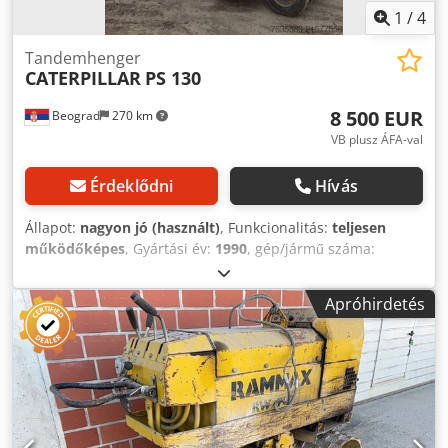
1
/
4
Tandemhenger
CATERPILLAR
PS 130
8 500 EUR
Beograd
270 km
VB plusz ÁFA-val
Érdeklődni
Hívás
Állapot:
nagyon jó (használt)
, Funkcionalitás:
teljesen
működőképes
, Gyártási év:
1990
, gép/jármű száma:
7ND00213
, teljesen működőképes Dsdpfx Asywt I Aef Aekr
Apróhirdetés