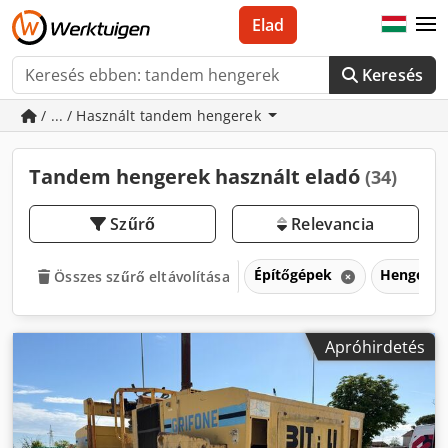
Elad
Keresés
/ ... / Használt tandem hengerek
Tandem hengerek használt eladó
(34)
Szűrő
Relevancia
Építőgépek
Hengerek 
Összes szűrő eltávolítása
Apróhirdetés