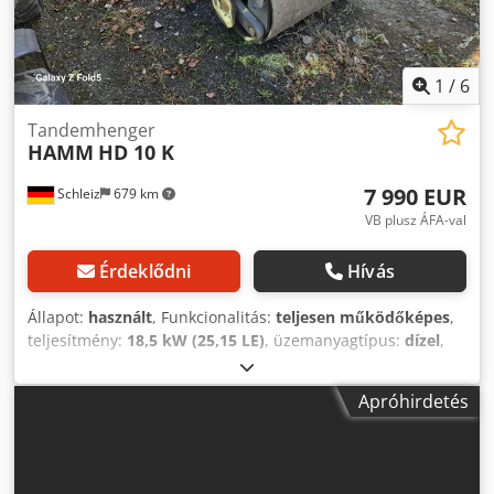
1
/
6
Tandemhenger
HAMM
HD 10 K
7 990 EUR
Schleiz
679 km
VB plusz ÁFA-val
Érdeklődni
Hívás
Állapot:
használt
, Funkcionalitás:
teljesen működőképes
,
teljesítmény:
18,5 kW (25,15 LE)
, üzemanyagtípus:
dízel
,
össztömeg:
3 000 kg
, saját tömeg:
2 300 kg
, üzemi tömeg:
2 500 kg
, Gyártási év:
2001
, HAMM HD 10 K Dkjdpoyl
Apróhirdetés
Sbcefx Af Aor