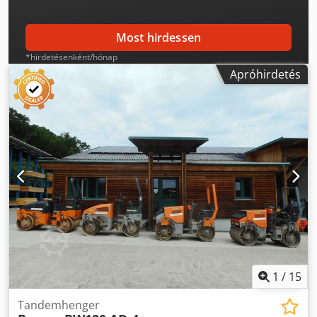
Most hirdessen
*hirdetésenként/hónap
Apróhirdetés
1
/
15
Tandemhenger