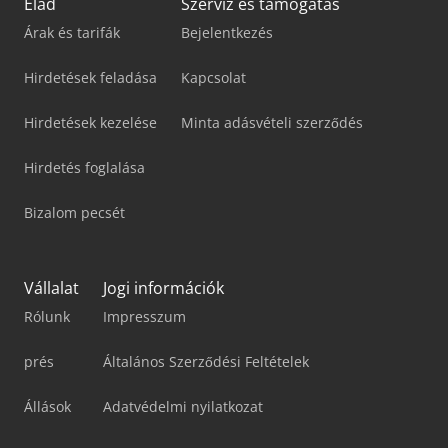
Elad
Szerviz és támogatás
Árak és tarifák
Bejelentkezés
Hirdetések feladása
Kapcsolat
Hirdetések kezelése
Minta adásvételi szerződés
Hirdetés foglalása
Bizalom pecsét
Vállalat
Jogi információk
Rólunk
Impresszum
prés
Általános Szerződési Feltételek
Állások
Adatvédelmi nyilatkozat