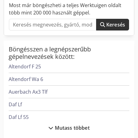
csúcs
Most már böngészheti a teljes Werktuigen oldalt
több mint 200 000 használt géppel.
Keresés
Böngésszen a legnépszerűbb
gépelnevezések között:
Altendorf F 25
Altendorf Wa 6
Auerbach Ax3 Tlf
Daf Lf
Daf Lf 55
Mutass többet
Ep Epl154