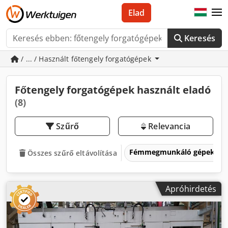
Elad
Keresés
/ ... / Használt főtengely forgatógépek
Főtengely forgatógépek használt eladó
(8)
Szűrő
Relevancia
Fémmegmunkáló gépek és 
Összes szűrő eltávolítása
Apróhirdetés