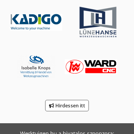
Mercedes-Benz V
Sennebogen 818 E
Tec Freetec
Tec Rotec
Volvo Fh 16
Volvo Fh 400
Volvo Fm 300
Weinbrenner Tsv 6/3050
Hirdessen itt
Werktuigen.hu a hivatalos szponzora: