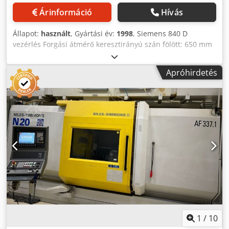
Árinformáció
Hívás
Állapot:
használt
, Gyártási év:
1998
, Siemens 840 D
vezérlés Forgási átmérő keresztirányú szán fölött: 650 mm
Max. fordulatszám: 3800 1/perc Orsó átmérője az elülső
csapágyban: 150 mm Orsófurat: 92 mm Orsófej: A8
Apróhirdetés
DIN55026 Szerszámhelyek száma: 2×12 pozíció
Szerszámbefogó: VDI 40 Gépsúly kb.: 7,0 t Megítélésünk
szerint a gépek jó használt állapotban vannak, és
egyeztetett időpontban áram alatt megtekinthetők.
Műszaki jellemzők: - Névleges hossz: 1500 mm Tartozékok:
- Forgácskihordó - Felsomat adagolórendszer - Tokmány -
Marótest 2 azonos kivitelű gép elérhető. Credox I Simspfx
Ahisf Tartozékok, ábrázolt szerszámok és befogók csak
abban az esetben képezik a szállítási terjedelem részét, ha
ezt a kiegészítő információk tartalmazzák. A műszaki
adatok és információk változtatásának és tévedésének,
valamint az időközbeni értékesítés jogát fenntartjuk!
1
/
10