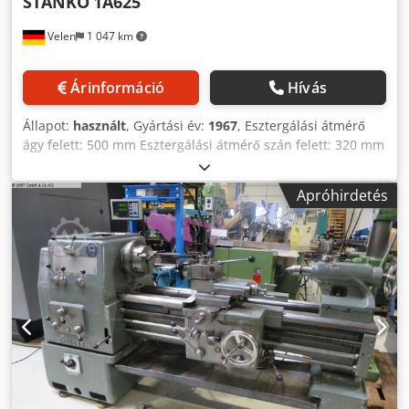
STANKO
1A625
Velen
1 047 km
Árinformáció
Hívás
Állapot:
használt
, Gyártási év:
1967
, Esztergálási átmérő
ágy felett: 500 mm Esztergálási átmérő szán felett: 320 mm
Crodpfexwzdcsx Ahisf Esztergálási hossz: 2100 mm
Csúcsmagasság: 250 mm Orsó furata: 60 mm Orsó
Apróhirdetés
fordulatszám-tartomány: 11 - 2000 ford/perc
Teljesítményigény: 7,0 kW Gép tömege kb.: 2,9 t Helyigény
kb.: 4,3 x 1,2 x 1,3 m Esztergagép tartozékokkal: - 4 állású
szerszámtartó - 3 pofás tokmány 315 mm - Központosító
csúcs