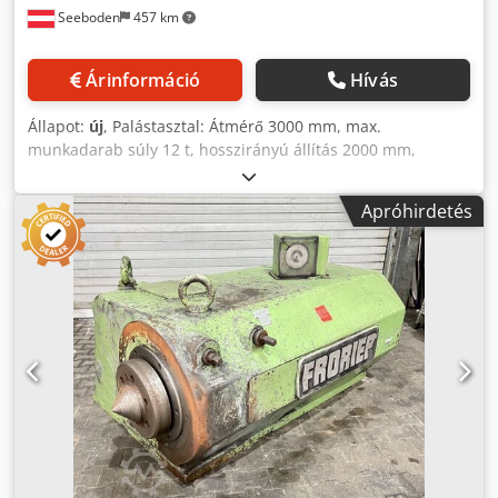
Seeboden
457 km
Árinformáció
Hívás
Állapot:
új
, Palástasztal: Átmérő 3000 mm, max.
munkadarab súly 12 t, hosszirányú állítás 2000 mm,
gyorsjárat 10 000 mm/perc, fokozatmentes előtolás 0–5000
mm/perc, max. nyomaték a palástasztalon 50 000 Nm,
Apróhirdetés
fordulatszám – fokozatmentesen szabályozható 0–80
ford/perc. Maróegység: Maró átmérője 4600 mm,
maróhorony mélysége 1300 mm, a marógép axiális állítása
320 mm, axiális állítási sebesség a maróorsóhoz 0,5–140
mm/perc, maró pozícionálás 0,1 fok; fordulatszám
fokozatmentesen szabályozható 0,0–10 ford/perc, max.
nyomaték a marónál 315 000 Nm. Gyártva az EU-ban.
Cedpjwy Rxkjfx Ahijrf