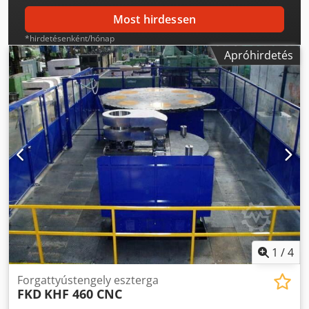
Most hirdessen
*hirdetésenként/hónap
Apróhirdetés
1
/
4
Forgattyústengely eszterga
FKD
KHF 460 CNC