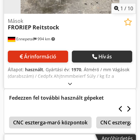
1
/
10
Mások
FRORIEP
Reitstock
Ennepetal
994 km
Árinformáció
Hívás
Állapot:
használt
, Gyártási év:
1970
, Átmérő / mm Vágások
(darabszám) / Cedpfx Ahjtnmmbeierf Súly / kg Ez a
szegnyereg a Froriep D1.050x10.000 főtengely esztergáról
származik. Külön eladó, és különböző célokra használható,
például ellenszárnak vagy más felhasználásokra.
Fedezzen fel további használt gépeket
Csúcsmagasság: 500 mm
2
CNC eszterga-maró központok
CNC esztergagé
Apróhirdetés