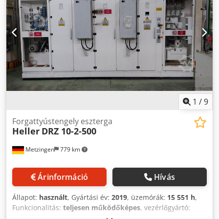
1
/
9
Forgattyústengely eszterga
Heller
DRZ 10-2-500
Metzingen
779 km
Árinformáció
Hívás
Állapot:
használt
, Gyártási év:
2019
, üzemórák:
15 551 h
,
Funkcionalitás:
teljesen működőképes
, vezérlőgyártó:
Siemens
, vezérlő modell:
SINUMERIK 840D sl
, Általában