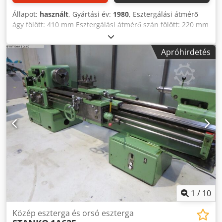
Állapot:
használt
, Gyártási év:
1980
, Esztergálási átmérő
ágy fölött: 410 mm Esztergálási átmérő szán fölött: 220 mm
Esztergálási hossz: 1000 mm Csúcsmagasság: 205 mm
Orsófurat: 46 mm Orsófordulatszám: 40 - 2000 ford/perc
Apróhirdetés
Teljes teljesítményigény: 22,0 kW Gép tömege kb.: 1,8 t
Helyigény kb.: 2,42 x 1,3 x 1,55 m Esztergagép
felszereltsége: - Másolóberendezés - Forkardt 3-pofás
tokmány F250 - Multifix szerszámtartó - Hűtőfolyadék
rendszer - Gépvilágítás - Tokmányvédő - Forgácsfogó tálca
Codpfx Ahoyt R Iwoijrf - Forgácsvédő fal - Lábfék
1
/
10
Közép eszterga és orsó eszterga