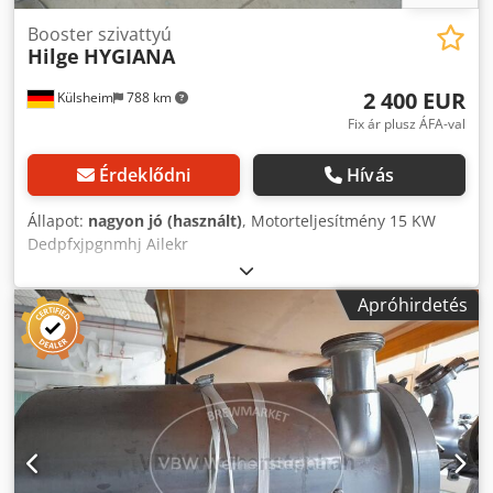
Booster szivattyú
Hilge
HYGIANA
2 400 EUR
Külsheim
788 km
Fix ár plusz ÁFA-val
Érdeklődni
Hívás
Állapot:
nagyon jó (használt)
, Motorteljesítmény 15 KW
Dedpfxjpgnmhj Ailekr
Apróhirdetés