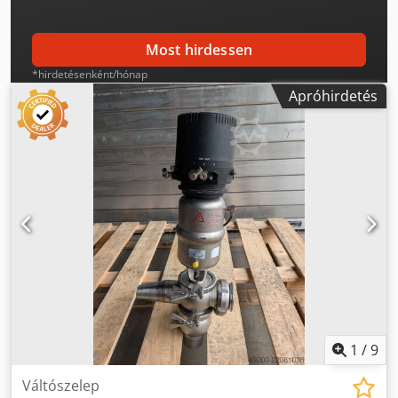
Most hirdessen
*hirdetésenként/hónap
Apróhirdetés
1
/
9
Váltószelep