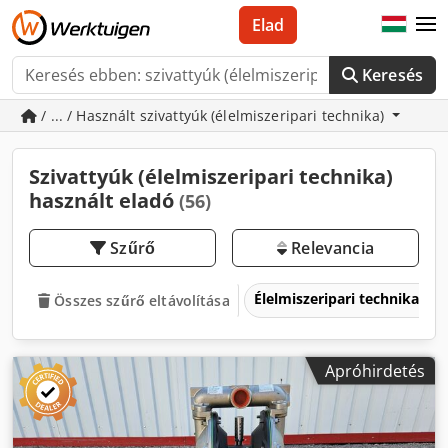
Elad
Keresés
/ ... / Használt szivattyúk (élelmiszeripari technika)
Szivattyúk (élelmiszeripari technika)
használt eladó
(56)
Szűrő
Relevancia
Élelmiszeripari technika
Összes szűrő eltávolítása
Apróhirdetés