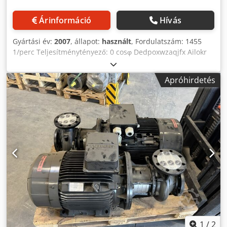
Árinformáció
Hívás
Gyártási év:
2007
, állapot:
használt
, Fordulatszám: 1455
1/perc Teljesítménytényező: 0 cosφ Dedpoxwzaqjfx Ailokr
Teljesítmény: 15,0 kW Áramerősség: 28,5 A Feszültség: 400
V Frekvencia: 50 Hz Alap kivitel: Keretszerkezet
Apróhirdetés
Felszereltség: Motor típusa: KPER 160 L4 311092;
3~:74113/87F Peremmel
1
/
2