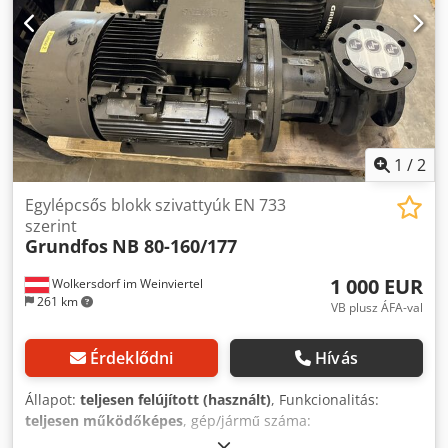
1
/
2
Egylépcsős blokk szivattyúk EN 733
szerint
Grundfos
NB 80-160/177
1 000 EUR
Wolkersdorf im Weinviertel
261 km
VB plusz ÁFA-val
Érdeklődni
Hívás
Állapot:
teljesen felújított (használt)
, Funkcionalitás:
teljesen működőképes
, gép/jármű száma:
A95109671P208220001 5
, térfogatáram:
213 m³/ó
, üzemi