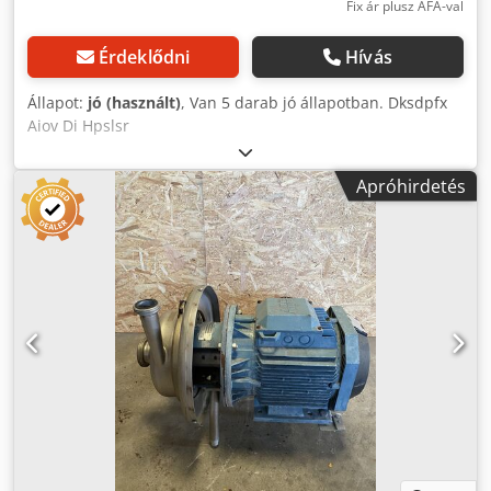
Fix ár plusz ÁFA-val
Érdeklődni
Hívás
Állapot:
jó (használt)
, Van 5 darab jó állapotban. Dksdpfx
Aiov Di Hpslsr
Apróhirdetés