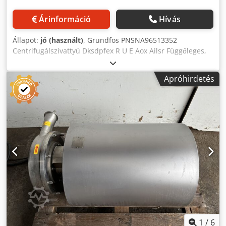
Árinformáció
Hívás
Állapot:
jó (használt)
, Grundfos PNSNA96513352
Centrifugálszivattyú Dksdpfex R U E Aox Ailsr Függőleges,
többlépcsős centrifugálszivattyú, azonos szintű (inline) be-
és kimeneti csatlakozásokkal. Részletes műszaki adatokért
Apróhirdetés
lásd az adattáblát. 2 db raktáron.
1
/
6