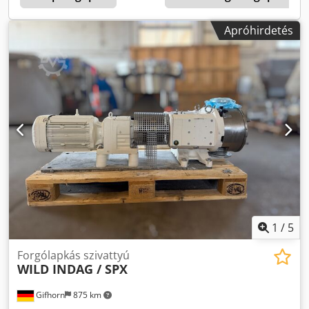
Rozsdamentes acél Higiénikus kialakítás: Igen Csatlakozás
típusa: Higiénikus menetes csatlakozások Belépő
Apróhirdetés
csatlakozás: Rozsdamentes acél menetes csatlakozás
Kilépő csatlakozás: Rozsdamentes acél menetes
csatlakozás Forgásirány: A szivattyúházon jelölve Motor
gyártója: ABB Motor típusa: Háromfázisú aszinkron motor
Szerelési mód: Talpas kivitel Szivattyú-motor egység:
Közvetlenül csatlakoztatva Alkalmazási területek:
Élelmiszeripar, italgyártás, tejipar, gyógyszeripar,
feldolgozóipar
1
/
5
Forgólapkás szivattyú
WILD INDAG / SPX
Gifhorn
875 km