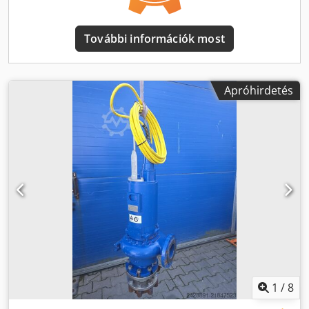
További információk most
Apróhirdetés
1
/
8