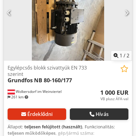
1
/
2
Egylépcsős blokk szivattyúk EN 733
szerint
Grundfos
NB 80-160/177
1 000 EUR
Wolkersdorf im Weinviertel
261 km
VB plusz ÁFA-val
Érdeklődni
Hívás
Állapot:
teljesen felújított (használt)
, Funkcionalitás:
teljesen működőképes
, gép/jármű száma: