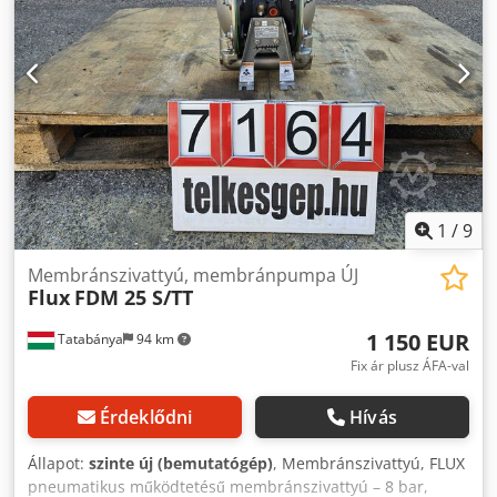
1
/
9
Membránszivattyú, membránpumpa ÚJ
Flux
FDM 25 S/TT
1 150 EUR
Tatabánya
94 km
Fix ár plusz ÁFA-val
Érdeklődni
Hívás
Állapot:
szinte új (bemutatógép)
, Membránszivattyú, FLUX
pneumatikus működtetésű membránszivattyú – 8 bar,