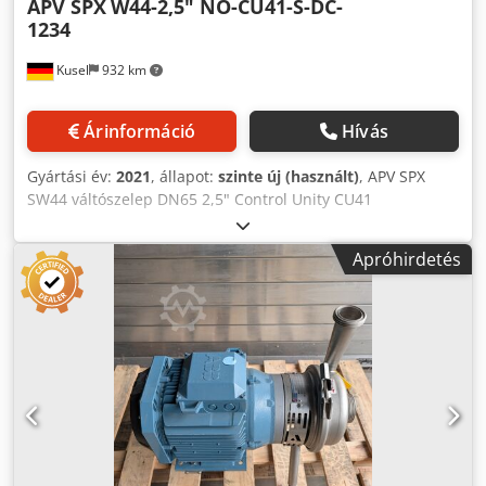
APV SPX
W44-2,5" NO-CU41-S-DC-
1234
Kusel
932 km
Árinformáció
Hívás
Gyártási év:
2021
, állapot:
szinte új (használt)
, APV SPX
SW44 váltószelep DN65 2,5" Control Unity CU41
vezérlőegységgel Dkodpfx Aezb Nureiler Kiváló minőségű
higiénikus váltószelep az APV SW4 sorozatból, élelmiszer-,
Apróhirdetés
ital-, tejipari, gyógyszeripari és feldolgozóipari
felhasználásra. Pneumatikus működtetéssel és integrált
CU41 vezérlőegységgel felszerelve. Gyártó: APV SPX Flow
Sorozat: SW4 Típus: SW44 Szelep típusa: váltószelep
Névleges méret: DN65 Csatlakozási méret: 2,5" Kivitel: NO
Vezérlőegység: CU41 Működtetés: pneumatikus Termékkel
érintkező anyag: 1.4404 rozsdamentes acél Szelepemelés:
25 mm Kvs-érték: 185 m³/h Gyártási év: 07/2021 Gyártás
helye: EU Állapot: újszerű Telephely: Kusel