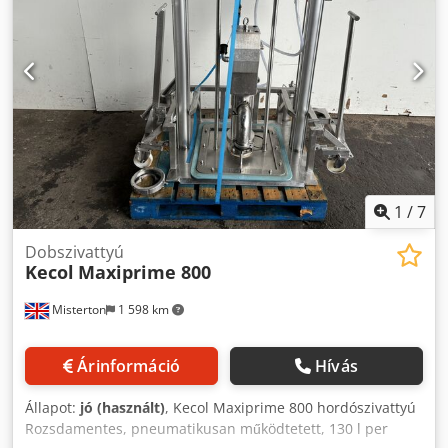
1
/
7
Dobszivattyú
Kecol
Maxiprime 800
Misterton
1 598 km
Árinformáció
Hívás
Állapot:
jó (használt)
, Kecol Maxiprime 800 hordószivattyú
Rozsdamentes, pneumatikusan működtetett, 130 l per