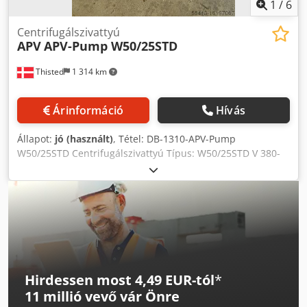
1
/
6
Centrifugálszivattyú
APV
APV-Pump W50/25STD
Thisted
1 314 km
Árinformáció
Hívás
Állapot:
jó (használt)
, Tétel: DB-1310-APV-Pump
W50/25STD Centrifugálszivattyú Típus: W50/25STD V 380-
420, Hz 50, min-1 2860, kW 7,5, A 14,7, cos 0,90 V 660-690
Y, Hz 50, min-1 2860, Kw 7,5, A 6,5, cos 0,90 V 440-480, Hx
60, min-1 3435, kW 8,6, cos 0,92 Djdpfx Aotrlrnsiljkr
Hirdessen most 4,49 EUR-tól
*
11 millió vevő
vár Önre