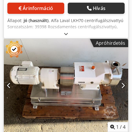
Árinformáció
Hívás
Állapot:
jó (használt)
, Alfa Laval LKH70 centrifugálszivattyú
Sorozatszám: 39398 Rozsdamentes centrifugálszivattyú,
30Kw motor, 3Ph Dedpfx Aju N Hv Noilskr
Apróhirdetés
1
/
4