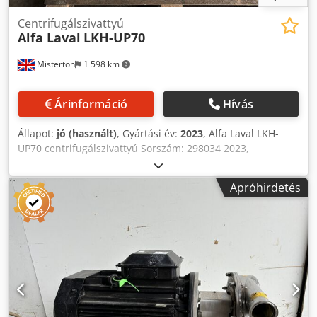
Centrifugálszivattyú
Alfa Laval
LKH-UP70
Misterton
1 598 km
Árinformáció
Hívás
Állapot:
jó (használt)
, Gyártási év:
2023
, Alfa Laval LKH-
UP70 centrifugálszivattyú Sorszám: 298034 2023,
Rozsdamentes centrifugálszivattyú, 22Kw motor, 3Ph
Dkedpfxeu N Hz So Ailsr
Apróhirdetés