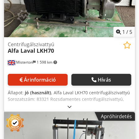
1
/
5
Centrifugálszivattyú
Alfa Laval
LKH70
Misterton
1 598 km
Árinformáció
Hívás
Állapot:
jó (használt)
, Alfa Laval LKH70 centrifugálszivattyú
Sorozatszám: 83321 Rozsdamentes centrifugálszivattyú,
30Kw motor, 3Ph Djdpju N Hybefx Ailokr
Apróhirdetés