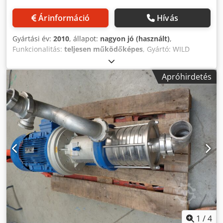
Árinformáció
Hívás
Gyártási év:
2010
, állapot:
nagyon jó (használt)
,
Funkcionalitás:
teljesen működőképes
, Gyártó: WILD
INDAG / SPX Típus: INO1 CC 160 VT TS100 Gyártási év: 2010
Működési elv: forgódugattyús szivattyú Max. nyomás: 16
Apróhirdetés
bar Hajtás: SEW-Eurodrive 5,5 kW hajtóműves motor
Legutóbb vajgyártásban használt Kivitel élelmiszeripari
alkalmazásokhoz Állapot: nagyon jó Dodpfx Aijzhcb Delokr
1
/
4