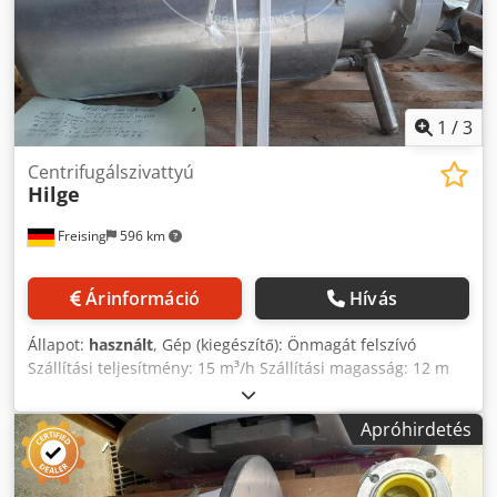
1
/
3
Centrifugálszivattyú
Hilge
Freising
596 km
Árinformáció
Hívás
Állapot:
használt
, Gép (kiegészítő): Önmagát felszívó
Szállítási teljesítmény: 15 m³/h Szállítási magasság: 12 m
Fordulatszám: 1500 ford/perc Teljesítmény: 3,0 kW Áram:
11,8 / 6,8 A Dkedpexwzbnjfx Ailjr Feszültség: 220 / 360 V
Apróhirdetés