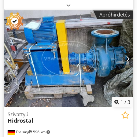
Dksdpfexwzbuex Ailsr Áramerősség: 11,0 / 6,4 A
Feszültség: 400 / 690 V Frekvencia: 50 Hz Felszereltség: S1;
Apróhirdetés
IP55; Szívóoldal DN50, nyomóoldal DN65
1
/
3
Szivattyú
Hidrostal
Freising
596 km