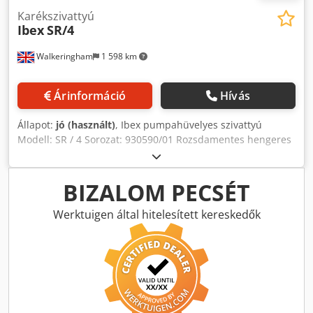
Karékszivattyú
Ibex
SR/4
Walkeringham
1 598 km
Árinformáció
Hívás
Állapot:
jó (használt)
, Ibex pumpahüvelyes szivattyú
Modell: SR / 4 Sorozat: 930590/01 Rozsdamentes hengeres
szivattyú a kereten, 50 mm-es be- és kimeneti cső, 3 kW
motor, 3 ph Djdpfx Aijf Ecr Selekr
BIZALOM PECSÉT
Werktuigen által hitelesített kereskedők