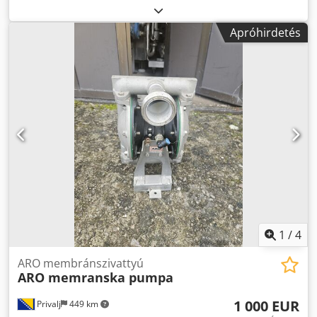
Membránszivattyú, új állapotban (garancia nélkül) Gyártó:
FLUX - GERÄTE GMBH (Németországban gyártva) Típus:
Apróhirdetés
FDM 25 S/TT Sorozatszám / alkatrészszám: 15663 Max.
szállítási teljesítmény: 150 – 175 l/perc Max. üzemi nyomás
(PN max): 8 bar Djdozrm Aajpfx Ailokr Ház anyaga:
Rozsdamentes acél (S) Membrán / tömítés anyaga: PTFE /
Teflon (TT) Csatlakozási méret: 1" (DN 25)
1
/
4
ARO membránszivattyú
ARO memranska pumpa
1 000 EUR
Privalj
449 km