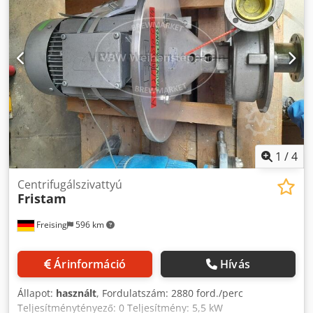
1
/
4
Centrifugálszivattyú
Fristam
Freising
596 km
Árinformáció
Hívás
Állapot:
használt
, Fordulatszám: 2880 ford./perc
Teljesítménytényező: 0 Teljesítmény: 5,5 kW