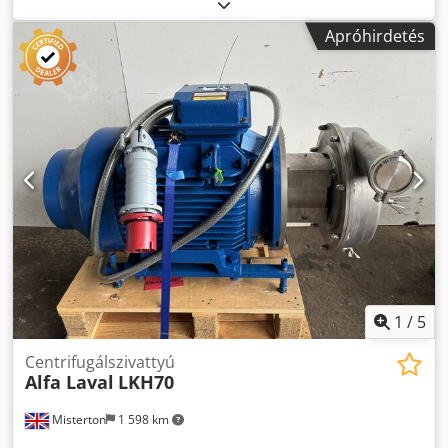
perc, 12 mm-es szilárd anyagig, korábban gyümölcslevek
kiszivattyúzására használták a tartályokból. Dksdpfx Aieu S
Apróhirdetés
Rkmjljr
1
/
5
Centrifugálszivattyú
Alfa Laval
LKH70
Misterton
1 598 km