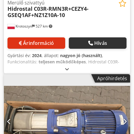
Merülő szivattyú
Hidrostal
C03R-RMN3R+CEZY4-
GSEQ1AF+NZ1Z10A-10
Krotoszyn
527 km
Árinformáció
Hívás
Gyártási év:
2024
, állapot:
nagyon jó (használt)
,
Funkcionalitás:
teljesen működőképes
, Hidrostal C03R-
RMN3R | Merülő szivattyú Gyártó: Hidrostal Modell: C03R-
RMN3R+CEZY4-GSEQ1AF+NZ1Z10A-10 Gyártási év: 2024
Apróhirdetés
Névleges teljesítmény (P2): 1,50 kW Fordulatszám: 1375
ford./perc Tápfeszültség: 400 V / 4,7 A (50 Hz) Védettségi
fokozat: IP68 (teljes vízzáróság merített állapotban)
Szigetelési osztály: F Készülék súlya: 92 kg Maximális
környezeti hőmérséklet: 40°C Sorozatszám (M.NR.): 311952
Tartozékok jellemzői: Szállítófül: 1.4404 (V4A) saválló
rozsdamentes acélból készült. Teherbírás (WLL): 150 kg.
Professzionális, svájci Hidrostal márkájú merülő szivattyú,
amelyet a legnehezebb munkakörülményekre terveztek. Az