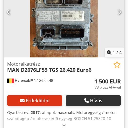
1
/
4
Motoralkatrész
MAN
D2676LF53 TGS 26.420 Euro6
1 500 EUR
Herentals
1 154 km
VB plusz ÁFA-val
Érdeklődni
Hívás
Gyártási év:
2017
, állapot:
használt
, Motoregység / motor
számítógép / motorvezérlő egység BOSCH 51.25820-10
Djdpozl Tmlsfx Anwskr Származik: MAN TGS 26.420 Euro6