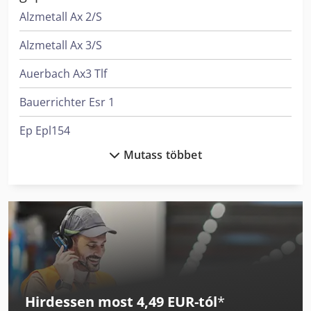
Alzmetall Ax 2/S
Alzmetall Ax 3/S
Auerbach Ax3 Tlf
Bauerrichter Esr 1
Ep Epl154
Mutass többet
Felder G 380
Felder G 480
Felder K 700 S
Kaup 2T 160B
Linde L 10
Hirdessen most 4,49 EUR-tól
*
Linde L 12