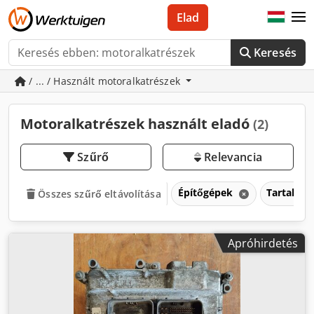
Elad
Keresés
/ ... / Használt motoralkatrészek
Motoralkatrészek használt eladó
(2)
Szűrő
Relevancia
Építőgépek
Tartalék 
Összes szűrő eltávolítása
Apróhirdetés