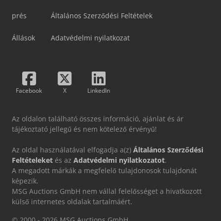
prés
Általános Szerződési Feltételek
Állások
Adatvédelmi nyilatkozat
Facebook
X
LinkedIn
Az oldalon található összes információ, ajánlat és ár
tájékoztató jellegű és nem kötelező érvényű!
Az oldal használatával elfogadja a(z)
Általános Szerződési
Feltételeket
és az
Adatvédelmi nyilatkozatot
.
A megadott márkák a megfelelő tulajdonosok tulajdonát
képezik.
MSG Auctions GmbH nem vállal felelősséget a hivatkozott
külső internetes oldalak tartalmáért.
© 2000 - 2026 MSG Auctions GmbH