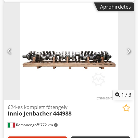
Gyártási év: 2017 Cevoman bv. Lenskensdijk 5 2200
Apróhirdetés
Herentals Belgium
1
/
3
624-es komplett főtengely
Innio Jenbacher
444988
Romanengo
772 km