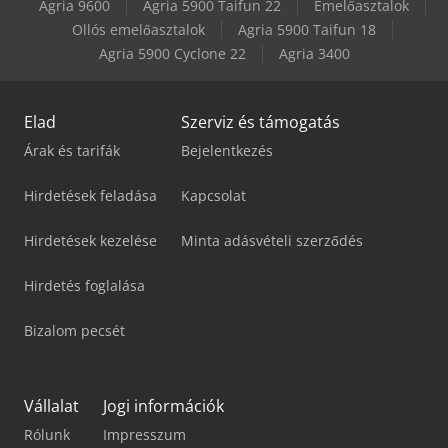
Agria 9600
Agria 5900 Taifun 22
Emelőasztalok
Ollós emelőasztalok
Agria 5900 Taifun 18
Agria 5900 Cyclone 22
Agria 3400
Elad
Szerviz és támogatás
Árak és tarifák
Bejelentkezés
Hirdetések feladása
Kapcsolat
Hirdetések kezelése
Minta adásvételi szerződés
Hirdetés foglalása
Bizalom pecsét
Vállalat
Jogi információk
Rólunk
Impresszum