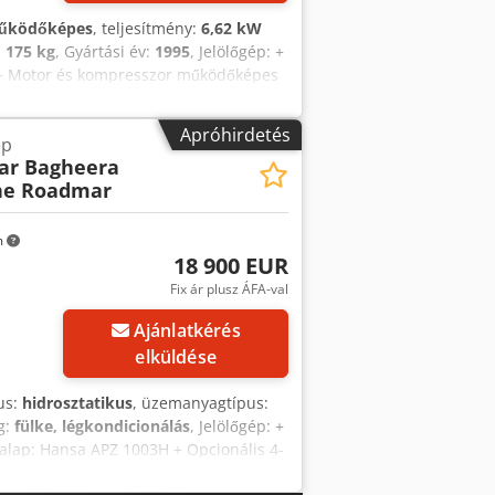
űködőképes
, teljesítmény:
6,62 kW
:
175 kg
, Gyártási év:
1995
, Jelölőgép: +
r + Motor és kompresszor működőképes
értesülhet – iratkozzon fel
ogával, illetve az időközbeni
Apróhirdetés
ép
ar Bagheera
ne Roadmar
m
18 900 EUR
Fix ár plusz ÁFA-val
Ajánlatkérés
elküldése
pus:
hidrosztatikus
, üzemanyagtípus:
ég:
fülke, légkondicionálás
, Jelölőgép: +
alap: Hansa APZ 1003H + Opcionális 4-
zelmotor + Kézi permetező hátul + 2x