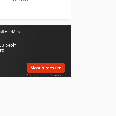
Vw T 3
Vw T 5
li eladása
EUR-tól
*
re
Most hirdessen
*hirdetésenként/hónap