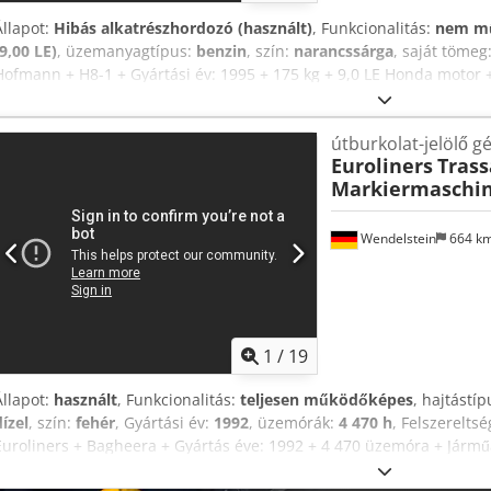
Állapot:
Hibás alkatrész­hordozó (használt)
, Funkcionalitás:
nem m
(9,00 LE)
, üzemanyagtípus:
benzin
, szín:
narancssárga
, saját tömeg
Hofmann + H8-1 + Gyártási év: 1995 + 175 kg + 9,0 LE Honda moto
+ Alkatrészdonor Minden újonnan feltöltött járművünkről e-mailben 
HÍRLEVELÜNKRE! Djdpfx Afewkf Etj Sekr Az adatok tévedés és elírás j
útburkolat-jelölő g
értékesítés lehetőségével kerültek feltöltésre!
Euroliners
Trass
Markiermaschi
Wendelstein
664 k
1
/
19
Állapot:
használt
, Funkcionalitás:
teljesen működőképes
, hajtástí
dízel
, szín:
fehér
, Gyártási év:
1992
, üzemórák:
4 470 h
, Felszerelts
Euroliners + Bagheera + Gyártás éve: 1992 + 4 470 üzemóra + Jármű
kerék kormányzás + Hidrosztatikus hajtás + 4-hengeres Mercedes dí