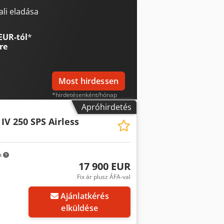
rányzópálca tükörrel + Kompresszor
ítógép + Hátsó figyelmeztető + Klíma +
li eladása
egkaphatja e-mailben – iratkozzon fel
ítés jogát fenntartjuk!
EUR-tól
*
re
Most hirdessen
*hirdetésenként/hónap
Apróhirdetés
IV 250 SPS Airless
m
17 900 EUR
Fix ár plusz ÁFA-val
Ajánlatkérés
elküldése