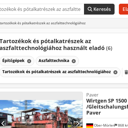
Keresés
El
tartozékok és pótalkatrészek az aszfalttechnológiához
Tartozékok és pótalkatrészek az
aszfalttechnológiához használt eladó
(6)
Építőgépek
Aszfalttechnika
Tartozékok és pótalkatrészek az aszfalttechnológiához
Paver
Wirtgen
SP 1500
/Gleitschalungs
Paver
Ober-Mörlen
868 