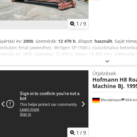
1
/
9
Gyártási év:
2000
, üzemórák:
12 470 h
, állapot:
használt
, Saját töme
forduljon Emal Jaweedhez. Wirtgen SP 1500 L csúszózsalus betonbur
gyártási év: 2000, üzemóra: 12 470 h, hossz: 16 850 mm, szélesség
60 520 kg, motorteljesítmény: 287 kW, CAT agregátor, munkamélys
mm, munkaszélesség: 5 000–15 250 mm, max. formaszélesség: 15 2
Útjelzések
m/perc, DBI rendszer (Bürbel lerakóberendezés), jó műszaki állapot
Hofmann
H8 Ro
összeszerelését is vállaljuk. Videó elérhető. Egyéb: Dkjdpfxex R Tw
Machine Bj. 199
eladásra kínálunk. * Telephelyünk 30 km-re található a frankfurti rep
lehetséges. * Világszintű szállítás és hajózás szakértője vagyunk. *
felelősséget nem vállalunk. * Az eladás jogát és az időközbeni érték
Wendelstein
664 k
lehetséges! * Gépek és járművek vásárlására kizárólag a Jaweed Gmb
(ÁSZF) érvényesek. * További információk, valamint ÁSZF-ünk megt
1
/
9