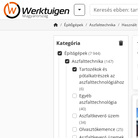
Magyarország
Építőgépek
Aszfalttechnika
Használt 
Kategória
Építőgépek
(7 944)
Aszfalttechnika
(147)
Tartozékok és
pótalkatrészek az
aszfalttechnológiához
(6)
Egyéb
aszfalttechnológia
(40)
Aszfaltkeverő üzem
(34)
Olvasztókemence
(25)
Aszfaltkeverő üzemek