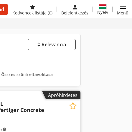
ad
Nyelv
Kedvencek listája
(0)
Bejelentkezés
Menü
Relevancia
Összes szűrő eltávolítása
Apróhirdetés
 L
fertiger Concrete
km