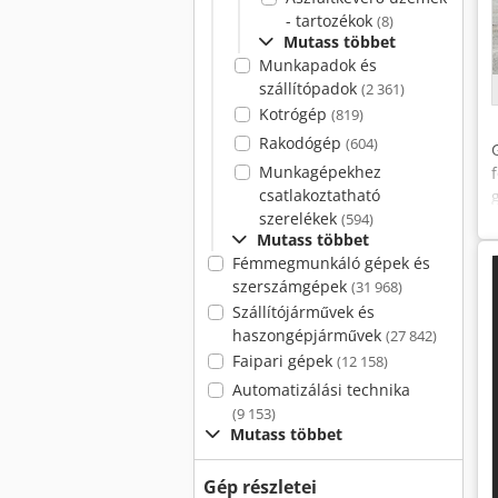
- tartozékok
(8)
Mutass többet
Munkapadok és
szállítópadok
(2 361)
Kotrógép
(819)
Rakodógép
(604)
Munkagépekhez
csatlakoztatható
szerelékek
(594)
Mutass többet
Fémmegmunkáló gépek és
szerszámgépek
(31 968)
Szállítójárművek és
haszongépjárművek
(27 842)
Faipari gépek
(12 158)
Automatizálási technika
(9 153)
Mutass többet
Gép részletei