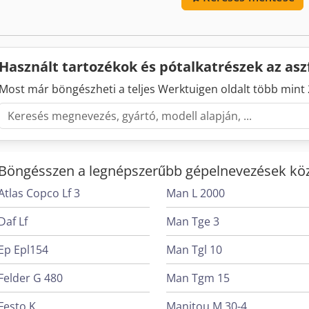
előfordulhatnak, az eladás jogát fenntartjuk!
Használt tartozékok és pótalkatrészek az as
Most már böngészheti a teljes Werktuigen oldalt több mint 
Böngésszen a legnépszerűbb gépelnevezések köz
Atlas Copco Lf 3
Man L 2000
Daf Lf
Man Tge 3
Ep Epl154
Man Tgl 10
Felder G 480
Man Tgm 15
Festo K
Manitou M 30-4