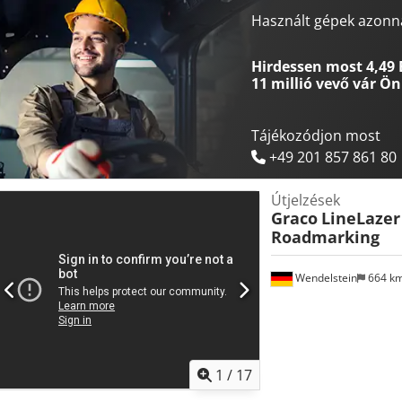
festéktartály + 2x gyöngytartály + Gyöngy- és festékpermetezés + I
Dkodpsw T Tkbjfx Af Sjr + Airless szivattyú + Elexar 20 vonalzó szám
Használt gépek azonna
Önkormányzati tulajdonból Az összes újonnan feltöltött járművet m
HÍRLEVELÜNKRE! Elírások és tévedések lehetségesek, a köztes értékes
Hirdessen most 4,49 
11 millió vevő
vár Ön
Tájékozódjon most
+49 201 857 861 80
Útjelzések
Graco
LineLazer 
Roadmarking
Wendelstein
664 k
1
/
17