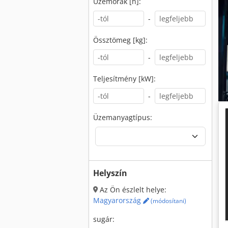
Üzemórák [h]:
-
Össztömeg [kg]:
-
Teljesítmény [kW]:
-
Üzemanyagtípus:
Helyszín
Az Ön észlelt helye:
Magyarország
(módosítani)
sugár: