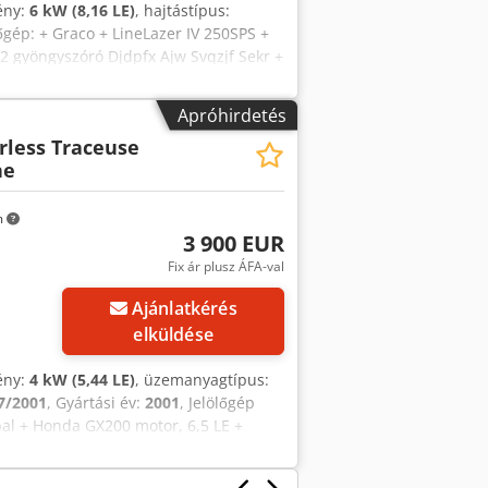
mény:
6 kW (8,16 LE)
, hajtástípus:
zőgép: + Graco + LineLazer IV 250SPS +
 2 gyöngyszóró Djdpfx Ajw Svqzjf Sekr +
ss szivattyú + Honda GX 270 motor, 8,4
atkozzon fel HÍRLEVELÜNKRE! Az
Apróhirdetés
tékesítés jogát fenntartjuk!
irless Traceuse
ne
m
3 900 EUR
Fix ár plusz ÁFA-val
Ajánlatkérés
elküldése
mény:
4 kW (5,44 LE)
, üzemanyagtípus:
7/2001
, Gyártási év:
2001
, Jelölőgép
bal + Honda GX200 motor, 6,5 LE +
T Taefx Af Ssr + Típus CMF750 +
ható vonórúd + 370 cm x 205 cm (h x