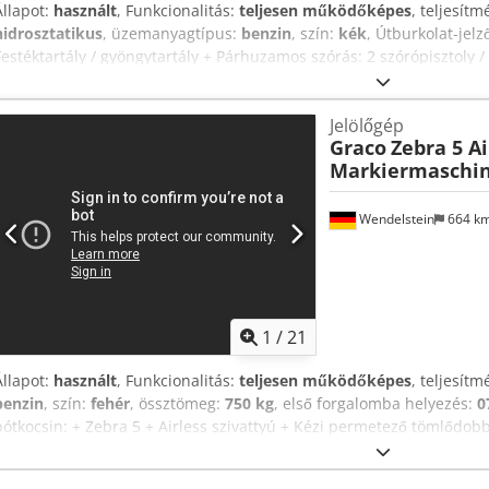
Állapot:
használt
, Funkcionalitás:
teljesen működőképes
, teljesít
hidrosztatikus
, üzemanyagtípus:
benzin
, szín:
kék
, Útburkolat-jel
Festéktartály / gyöngytartály + Párhuzamos szórás: 2 szórópisztoly /
Kézi szórópisztoly + Hidraulikus hajtás, önjáró előre / hátra + Airle
LE Minden újonnan feltöltött járműről e-mail értesítést kaphat – ir
Jelölőgép
elírásokért és tévedésekért felelősséget nem vállalunk, az időközi ér
Graco
Zebra 5 A
Markiermaschi
Wendelstein
664 k
1
/
21
Állapot:
használt
, Funkcionalitás:
teljesen működőképes
, teljesít
benzin
, szín:
fehér
, össztömeg:
750 kg
, első forgalomba helyezés:
0
pótkocsin: + Zebra 5 + Airless szivattyú + Kézi permetező tömlődob
Elektromos indítás + Fix festéktartály Pótkocsi: + Crapie Dkjdpow S 
Üzembe helyezve: 2001.07.20. + Gömbfejes vonófej + Magasságállít