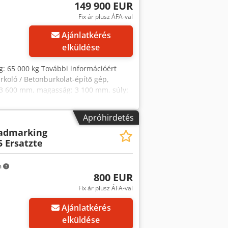
149 900 EUR
Fix ár plusz ÁFA-val
Ajánlatkérés
elküldése
g: 65 000 kg További információért
koló / Betonburkolat-építő gép,
: 3 600 mm, magasság: 3 100 mm, súly:
ég: 0–450 mm, burkolási magasság: 400
50 mm, haladási sebesség: max. 25
Apróhirdetés
ban. A gép szétszerelését és helyszíni
admarking
wo Af Ser * Több mint 200 gépajánlat
5 Ersatzte
ülőtértől. * Finanszírozás és lízing
 Nyomdai és gépelési hibákért
esítést fenntartjuk. * Beszámítás
m
H általános szerződési feltételei
800 EUR
alálható honlapunkon.
Fix ár plusz ÁFA-val
Ajánlatkérés
elküldése