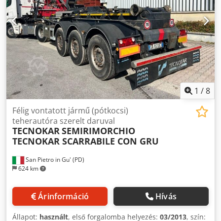
1
/
8
Félig vontatott jármű (pótkocsi)
teherautóra szerelt daruval
TECNOKAR
SEMIRIMORCHIO
TECNOKAR SCARRABILE CON GRU
San Pietro in Gu' (PD)
624 km
Árinformáció
Hívás
Állapot:
használt
, első forgalomba helyezés:
03/2013
, szín: