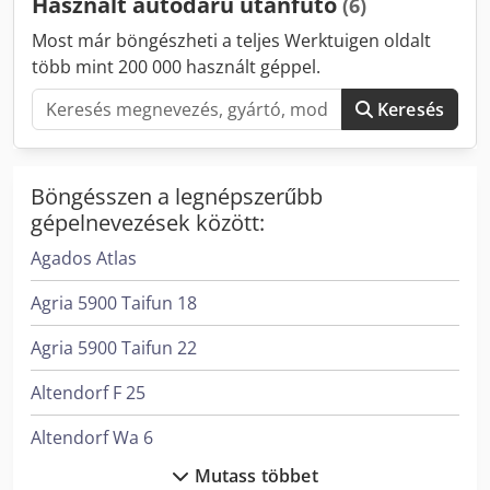
Használt autódaru utánfutó
(6)
Saját tömeg: 11 550 kg Terhelhetőség: 26 450 kg
Megengedett össztömeg: 38 000 kg Funkcionális Oszlop:
Most már böngészheti a teljes Werktuigen oldalt
Teleszkópos (5 részes) Felépítmény márkája: FASSI F245 A
több mint 200 000 használt géppel.
Billenőplatós: Hátul
Keresés
Böngésszen a legnépszerűbb
gépelnevezések között:
Agados Atlas
Agria 5900 Taifun 18
Agria 5900 Taifun 22
Altendorf F 25
Altendorf Wa 6
Mutass többet
Alzmetall Ax 2/S