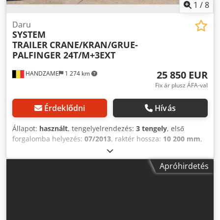
1
/
8
Daru
SYSTEM
TRAILER
CRANE/KRAN/GRUE-
PALFINGER 24T/M+3EXT
25 850 EUR
HANDZAME
1 274 km
Fix ár plusz ÁFA-val
Érdeklődni
Hívás
Állapot:
használt
, tengelyelrendezés:
3 tengely
, első
forgalomba helyezés:
07/2013
, raktér hossza:
10 200 mm
,
rakodótér szélesség:
2 500 mm
, raktérmagasság:
1 500
mm
, felfüggesztés:
levegő
, abroncs méret:
385/65R22,5
,
Apróhirdetés
tengelytáv:
1 300 mm
, Gyártási év:
2013
, Felszereltség:
daru
, Gumiabroncs méret: 385/65R22,5 Felfüggesztés:
Légrugózás Hátsó tengely 1: Kormányzott Hajtás:
Kerékhajtás Saját tömeg: 14 070 kg Hasznos teherbírás: 27
930 kg Chedpfouc D Uaox Aqvsa Megengedett össztömeg: