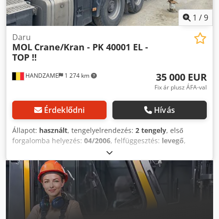
1
/
9
Daru
MOL
Crane/Kran - PK 40001 EL -
TOP !!
35 000 EUR
HANDZAME
1 274 km
Fix ár plusz ÁFA-val
Érdeklődni
Hívás
Állapot:
használt
, tengelyelrendezés:
2 tengely
, első
forgalomba helyezés:
04/2006
, felfüggesztés:
levegő
,
abroncs méret:
425/65R22.5
, Gyártási év:
2006
,
Felszereltség:
daru
, Felfüggesztés: Légrugózás Hátsó
tengely 1: Gumiabroncs méret: 425/65R22.5 Hátsó tengely
2: Gumiabroncs méret: 425/65R22.2; kormányzott Hajtás:
Kerekes Emelőoszlop: Teleszkópos (3 tagú) Felépítmény
márkája: MOL PK 40001 EL Chsdpsyx A N Esfx Aqvja