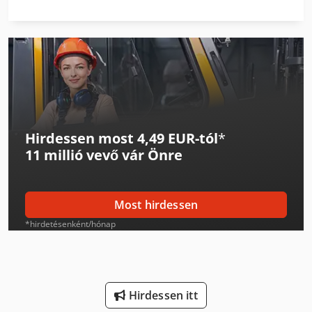
Auerbach Ax3 Tlf
Daf Lf
Daf Lf 55
Ep Epl154
Hirdessen most 4,49 EUR-tól
*
Felder G 380
11 millió vevő
vár Önre
Felder G 480
Huvema Hu 230 Dg
Most hirdessen
Linde L 10
*hirdetésenként/hónap
Linde L 12
Linde L 14
Hirdessen itt
Linde Targonca