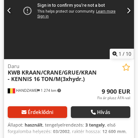
42 000 kg Oszlop: Teleszkópos (3 részes) Felépítmény
márkája: PALFINGER PK 24001
1
/
10
Daru
KWB
KRAAN/CRANE/GRUE/KRAN
- KENNIS 16 TON/M(3xhydr.)
9 900 EUR
HANDZAME
1 274 km
Fix ár plusz ÁFA-val
Érdeklődni
Hívás
Állapot:
használt
, tengelyelrendezés:
3 tengely
, első
forgalomba helyezés:
03/2002
, raktér hossza:
12 600 mm
,
rakodótér szélesség:
2 500 mm
, raktérmagasság:
800 mm
,