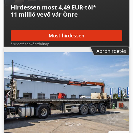
Hirdessen most 4,49 EUR-tól
*
11 millió vevő
vár Önre
Most hirdessen
*hirdetésenként/hónap
Apróhirdetés