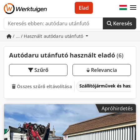
Elad
Keresés
/ ... / Használt autódaru utánfutó
Autódaru utánfutó használt eladó
(6)
Szűrő
Relevancia
Szállítójárművek és haszo
Összes szűrő eltávolítása
Apróhirdetés