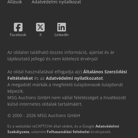
Állások
Adatvédelmi nyilatkozat
Facebook
X
LinkedIn
Az oldalon található összes információ, ajánlat és ár
tájékoztató jellegű és nem kötelező érvényű!
Az oldal használatával elfogadja a(z)
Általános Szerződési
Feltételeket
és az
Adatvédelmi nyilatkozatot
.
A megadott márkák a megfelelő tulajdonosok tulajdonát
képezik.
MSG Auctions GmbH nem vállal felelősséget a hivatkozott
külső internetes oldalak tartalmáért.
© 2000 - 2026 MSG Auctions GmbH
Ez a weboldal reCAPTCHA által védett, és a Google
Adatvédelmi
Szabályzata
, valamint
Felhasználási feltételei
érvényesek.