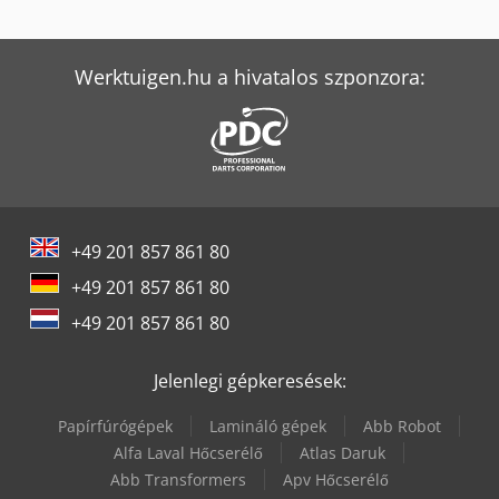
Man L 2000
Werktuigen.hu a hivatalos szponzora:
Mercedes-Benz Atego
Mercedes-Benz Unimog 400
Mercedes-Benz V
Mercedes-Benz Vario
+49 201 857 861 80
Tec Freetec
+49 201 857 861 80
Tec Rotec
+49 201 857 861 80
Weinbrenner Tsv 6/3050
Jelenlegi gépkeresések:
Papírfúrógépek
Lamináló gépek
Abb Robot
Alfa Laval Hőcserélő
Atlas Daruk
Abb Transformers
Apv Hőcserélő