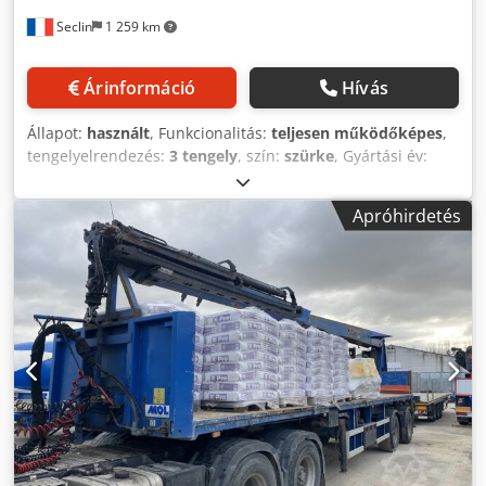
munkatársunkkal a legfrissebb árak és feltételek
Seclin
1 259 km
megismeréséhez. További információkért: Loris:
3484773001 URL: #glispecialistidelloscarrabile AURORA
ÖNRÁCSÚSZÓ PÓTKOCSIAK az ipari és kereskedelmi
Árinformáció
Hívás
járművek értékesítésével és vásárlásával foglalkozik,
elsősorban a hulladékkezelési szektorban. Szakterületünk
Állapot:
használt
, Funkcionalitás:
teljesen működőképes
,
a teherautók, pótkocsik és önrácsúszó felszerelések. Több
tengelyelrendezés:
3 tengely
, szín:
szürke
, Gyártási év:
mint 50 teherautóból és több mint 150 rakterhelő
2016
, Önkormányzó tengely / BPW Chsdpfox Nwrisx Aqvsa
egységből álló, azonnal szállítható járműpark áll
BŐVÍTŐ, DUPLA HIDRAULIKUS RÁMPÁK HOSSZ = 8,30 m /
rendelkezésünkre, daruzóval ellátott és daruzó nélkül.
Apróhirdetés
HATTYÚNYAK = 3,30 m HÁTULI EMELŐCSATLAKOZÓ
S.E.&O A bejegyzett hirdetések és részletek nagy száma
SZERSZÁMOSLÁDA
miatt az Aurora arra ösztönzi, hogy a bejegyzett adatok
helyességét a vevőszolgálati munkatársakkal
ellenőriztessék.